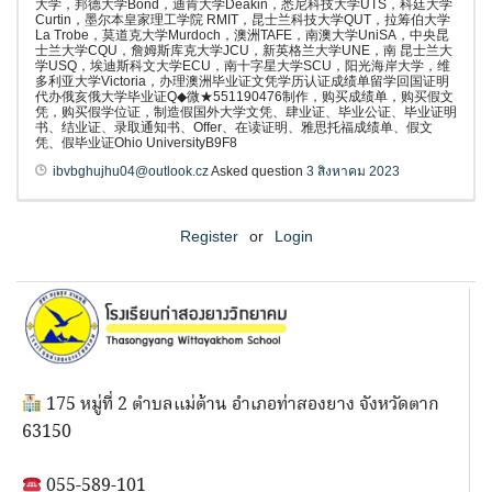
大学，邦德大学Bond，迪肯大学Deakin，悉尼科技大学UTS，科廷大学
Curtin，墨尔本皇家理工学院 RMIT，昆士兰科技大学QUT，拉筹伯大学
La Trobe，莫道克大学Murdoch，澳洲TAFE，南澳大学UniSA，中央昆
士兰大学CQU，詹姆斯库克大学JCU，新英格兰大学UNE，南 昆士兰大
学USQ，埃迪斯科文大学ECU，南十字星大学SCU，阳光海岸大学，维
多利亚大学Victoria，办理澳洲毕业证文凭学历认证成绩单留学回国证明
代办俄亥俄大学毕业证Q◆微★551190476制作，购买成绩单，购买假文
凭，购买假学位证，制造假国外大学文凭、肆业证、毕业公证、毕业证明
书、结业证、录取通知书、Offer、在读证明、雅思托福成绩单、假文
凭、假毕业证Ohio UniversityB9F8
ibvbghujhu04@outlook.cz
Asked question
3 สิงหาคม 2023
Register
or
Login
175 หมู่ที่ 2 ตำบลแม่ต้าน อำเภอท่าสองยาง จังหวัดตาก
63150
055-589-101