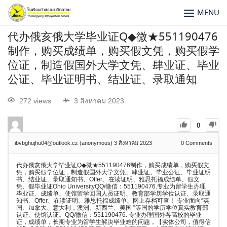
MENU
代办俄亥俄大学毕业证Q◆微★551190476
制作，购买成绩单，购买假文凭，购买假学
位证，制造假国外大学文凭、肆业证、毕业
公证、毕业证明书、结业证、录取通知
272 views
3 สิงหาคม 2023
0
ibvbghujhu04@outlook.cz (anonymous)
3 สิงหาคม 2023
0
Comments
代办俄亥俄大学毕业证Q◆微★551190476制作，购买成绩单，购买假文
凭，购买假学位证，制造假国外大学文凭、肆业证、毕业公证、毕业证明
书、结业证、录取通知书、Offer、在读证明、雅思托福成绩单、假文
凭、假毕业证Ohio UniversityQQ/微信：551190476.专业为留学生办理
毕业证、成绩单、使馆留学回国人员证明、教育部学历学位认证、录取通
知书、Offer、在读证明、雅思托福成绩单、网上存档可查！ 专业面向“英
国、加拿大、意大利，澳洲、新西兰、美国 ”等国的学历学位真实教育部
认证、使馆认证。QQ/微信：551190476. 专业办理国外各高校的毕业
证，成绩单，长期专业为留学生解决毕业难的问题，【实体公司，值得信