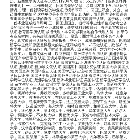
历、新西兰学历认证等QQ:551190476 微信：55119047 【业务选择办
理准则】 一、工作未确定，回国需先给父母、亲戚朋友看下学历认证的
情况 办理一份就读学校的毕业证成绩单即可 二、回国进私企、外企、自
己做生意的情况 这些单位是不查询毕业证真伪的，而且国内没有渠道去
查询国外学历认证的真假，也不需要提供真实教育部认证。鉴于此，办理
一份毕业证成绩单即可 三、回国进国企、银行等事业性单位或者考公务
员的情况 办理一份毕业证成绩单，递交材料到教育部，办理真实教育部
认证 教育部学历认证 诚招代理：本公司诚聘当地合作代理人员，如果你
有业余时间，有兴趣就请联系我们。 敬告：面对网上有些不良个人中
介，真实教育部认证故意虚假报价，毕业证、成绩单却报价很高，挖坑骗
留学学生做和原版差异很大的毕业证和成绩单，却不做认证，欺 骗广大
留学生，请多留心！办理时请电话联系，或者视频看下对方的办公环境，
办理实力，选择实体公司，以防被骗！澳洲留学生学历认证 澳洲学历认
证/国外学历学位 认证 国境外学历学位认证/澳洲学历学位认证 国外学历
学位认证书/澳洲留学学位认证 法国文凭认证 澳洲学位认证流程国外文凭
认证 澳洲认证 新加坡文凭认 证 美国高中 美国文凭认证 美国大学 美国文
凭 美国查询 美国毕业证认证 美国学历认证流程 美国文凭认证 纽约学历
学位认证 美 国留学学历认证 海外学历学位认证 香港学历学位认证 国内
学历学位认证 澳洲学位认证 澳洲毕业证认证 美国认证 留学生学历学位认
证 留学生毕业证认证 欧洲大学 使馆认证慕尼黑工业大学，哥廷根大学，
慕尼黑大学，开姆尼茨工业大学，卡尔斯鲁厄大学，达姆斯塔特工业大
学，明斯特大学，弗赖堡大学，多特蒙德工业大学，马堡 大学，杜塞尔
多夫大学，波鸿鲁尔大学，布伦瑞克工业大学，奥格斯堡大学，杜伊斯堡
埃森大学，凯撒斯劳滕工业大学，法兰克福大学，亚琛工业大学，斯图加
特大学， 汉诺威大学，基尔大学，柏林自由大学，柏林工业大学，吉森
大学，纽伦堡大学，莱比锡大学，美因茨大学，乌尔兹堡大学，萨尔大
学，科隆大学，不来梅大学，奥登堡 大学，安哈尔特应用技术大学，波
恩大学，勃兰登堡工业大学，德累斯顿工业大学，汉堡大学，柏林洪堡大
学，卡塞尔大学，克劳斯塔尔工业大学，罗斯托克大学，耶拿 应用技术
大学，汉堡音乐和戏剧学院，鲁昂大学，克莱蒙费朗一大，克莱蒙费朗第
二大学，萨瓦大学，佩皮尼昂大学，南布列塔尼大学，巴黎大学，第戎大
学，国立 里昂第二大学，格勒诺布尔第三大学，凡尔赛大学，巴黎第九