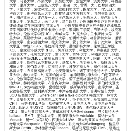
大学，马赛大学，昂热大学，贝桑松大学，波城大学，滨海大学，科西嘉
大学，尼斯大学，巴黎第八大学， 南锡一大，雷恩一大，巴黎第四大
学，卡昂大学，蒙彼利埃三大，蒙彼利埃大学，图尔大学，INSEEC，图
卢兹大学，图卢兹第三大学，巴黎第四大学索邦大学， 斯特拉斯堡大
学，图卢兹三大，波尔多一大，里尔第三大学，里昂三大，奥尔良大学，
亚眠大学，罗马二大，米兰大学，马兰欧尼，办理德国毕业证文凭学历认
证成绩单 留学回国证明 英国大学： 办理英国毕业证文凭学历认证成绩单
留学回国证明使馆认证纽卡斯尔大学，帝国理工学院，巴斯大学，埃克塞
特大学，伦敦大学学院UCL，华威大学，约克大学，兰卡斯特 大学，萨
里大学，莱斯特大学，布里斯托大学，伯明翰大学，格鲁斯特大学，谢菲
尔德大学，南安普顿大学，拉夫堡大学，爱丁堡大学，诺丁汉大学，伦敦
大学亚非学院 SOAS，格拉斯哥大学，曼彻斯特大学，伦敦国王学院
KCL，皇家霍洛威大学RHUL，阿斯顿大学，利兹大学，萨塞克斯大学，
卡迪夫大学，伦敦艺术大学，雷丁大学，肯特 大学，利物浦大学，伦敦
玛丽女王学院QMUL，赫瑞瓦特大学，埃塞克斯大学，阿伯丁大学，伦敦
城市大学，斯特拉思克莱德大学，基尔大学，考文垂大学，斯旺西大学，
邓迪大学，阿伯泰大学，切斯特大学，朴茨茅斯大学，威尔士班戈大学，
林肯大学，布拉德福德大学，北安普顿大学，诺丁汉特伦特大学，诺森比
亚大学，赫尔大学，约 克圣约翰大学，哈德斯菲尔德大学，伯恩茅斯大
学，伦敦商学院大学，罗汉普顿大学，爱丁堡玛格丽特皇后学院，格林威
治大学，赫特福德大学，布鲁内尔大学，德蒙福 特大学，罗伯特戈登大
学RGU，索尔福德大学，桑德兰大学，威斯敏斯特大学，南岸大学，圣
安德鲁斯大学，普利茅斯大学，牛津布鲁克斯大学，伯明翰城市大学
BCU 新西兰大学： where can I get a fake diploma 梅西大学，林肯大
学，奥塔哥大学，奥克兰理工大学AUT，怀卡托大学，基督城理工学院
CPIT，马努卡理工学院，坎特伯雷大学，奥克兰大学，奥克兰商学院
AIS，悉尼大 学USYD，新南威尔士大学UNSW，查尔斯达尔文大学
CDU，澳大利亚联邦大学，斯威本科技大学Swinburne，巴拉瑞特大学
ballarat，RMIT，墨尔本大学，阿德莱德大学 Adelaide，莫纳什大学
Monash，昆士兰大学UQ，西澳大学UWA，澳大利亚国立大学ANU，麦
考瑞大学Macquarie，纽卡斯尔大学，卧龙岗大学Wollongong，格里菲
斯大学 Griffith，弗林德斯大学Flinders，塔斯马尼亚大学UTAS，堪培拉