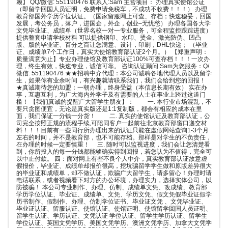
赖】 QQ/微信: 551190476 联系人:Sam 主营项目： 办理真实使馆公证
（即留学回国人员证明，免费申请免税车，不成功不收费！！！） 办理
教育部国外学历学位认证。（国家留服网上可查、存档；快速稳妥，回国
发展，考公务员，落户，进国企，外企，创业–无忧愁） 办理各国各大学
文凭毕业证、成绩单（世界名校一对一专业服务，可全程监控跟踪进度）
提供整套申请学校材料 可以提供钢印、水印、烫金、激光防伪、凹凸
版、版的毕业证、百分之百让您满意、设计，印刷，DHL快递； （毕业
证、成绩单7个工作日，真实大使馆教育部认证2个月。） 【郑重声明：
质量满意为止】专业办理使馆及教育部认证100%可查存档！！！一次办
理，终生有效，快速专业，诚信可靠。 咨询认证顾问 Sam为您服务：Q/
微信: 551190476 ★★招聘中介代理：本公司诚聘各地代理人员以及留学
生，如果你有业余时间，有兴趣就请联系我们，我们会给到您的回报！
★真诚期待您的加盟：一朝办理，终身受益（本信息长期有效） 实在办
事，互惠互利，为广大海内外学子及有需要的人士在事业上跨过这道门
槛！ 【我们真诚的提醒广大留学生朋友】： 一. 本行业市场混乱，不
要只贪图便宜，无论是真实版还是1:1复制版，都会有相应的成本在里
面，我们保证一分钱一分货！ 二. 真实的使馆认证及教育部认证，公
司完全按照正规的流程手续,可陪同客户一起前往北京教育部窗口递交材
料！！！目前有一些同行所办理出来的认证只能在虚假网站查询1-3个月
左右的时间，并不是教育部，也不可能存档。那样是对学生的不负责任，
在办理的时候一定要慎重！ 三. 随时可以监视进度，我们会让您清楚看
到，你所投入的每一分钱都能够确实得到回报，若您认为不值得，完全可
以中止付款。 四：面对网上有些不良个人中介，真实教育部认证故意虚
假报价，毕业证、成绩单却报价很高，挖坑骗留学学生做和原版差异很大
的毕业证和成绩单，却不做认证，欺骗广大留学生，请多留心！办理时请
电话联系，或者视频看下对方的办公环境，办理实力，选择实体公司，以
防被骗！ 本公司专业制作、办理、仿制、成绩单文凭、改成绩、教育部
学历学位认证、毕业证、成绩单、文凭、学历文凭、假文凭假毕业证假学
历书制作、假制作、办理、仿制学位证书、毕业证文凭 、文凭毕业证、
毕业证认证、留服认证、使馆认证、使馆证明、使馆留学回国人员证明、
留学生认证、学历认证、文凭认证 学位认证、留学生学历认证、留学生
学位认证、英国文凭学历、美国文凭学历、澳洲文凭学历、加拿大文凭学