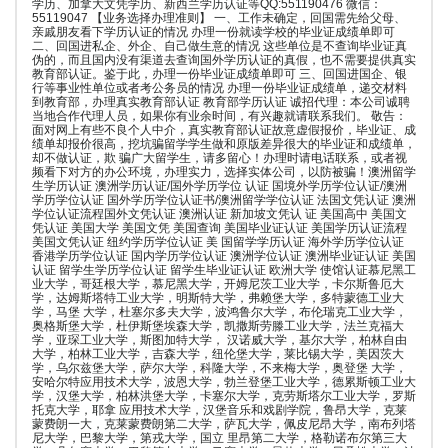
学历、加拿大文凭学历、新西兰学历认证等QQ:551190476 微信：
55119047 【业务选择办理准则】 一、工作未确定，回国需先给父母、
亲戚朋友看下学历认证的情况 办理一份就读学校的毕业证成绩单即可
二、回国进私企、外企、自己做生意的情况 这些单位是不查询毕业证真
伪的，而且国内没有渠道去查询国外学历认证的真假，也不需要提供真实
教育部认证。鉴于此，办理一份毕业证成绩单即可 三、回国进国企、银
行等事业性单位或者考公务员的情况 办理一份毕业证成绩单，递交材料
到教育部，办理真实教育部认证 教育部学历认证 诚招代理：本公司诚聘
当地合作代理人员，如果你有业余时间，有兴趣就请联系我们。 敬告：
面对网上有些不良个人中介，真实教育部认证故意虚假报价，毕业证、成
绩单却报价很高，挖坑骗留学学生做和原版差异很大的毕业证和成绩单，
却不做认证，欺 骗广大留学生，请多留心！办理时请电话联系，或者视
频看下对方的办公环境，办理实力，选择实体公司，以防被骗！澳洲留学
生学历认证 澳洲学历认证/国外学历学位 认证 国境外学历学位认证/澳洲
学历学位认证 国外学历学位认证书/澳洲留学学位认证 法国文凭认证 澳洲
学位认证流程国外文凭认证 澳洲认证 新加坡文凭认 证 美国高中 美国文
凭认证 美国大学 美国文凭 美国查询 美国毕业证认证 美国学历认证流程
美国文凭认证 纽约学历学位认证 美 国留学学历认证 海外学历学位认证
香港学历学位认证 国内学历学位认证 澳洲学位认证 澳洲毕业证认证 美国
认证 留学生学历学位认证 留学生毕业证认证 欧洲大学 使馆认证慕尼黑工
业大学，哥廷根大学，慕尼黑大学，开姆尼茨工业大学，卡尔斯鲁厄大
学，达姆斯塔特工业大学，明斯特大学，弗赖堡大学，多特蒙德工业大
学，马堡 大学，杜塞尔多夫大学，波鸿鲁尔大学，布伦瑞克工业大学，
奥格斯堡大学，杜伊斯堡埃森大学，凯撒斯劳滕工业大学，法兰克福大
学，亚琛工业大学，斯图加特大学， 汉诺威大学，基尔大学，柏林自由
大学，柏林工业大学，吉森大学，纽伦堡大学，莱比锡大学，美因茨大
学，乌尔兹堡大学，萨尔大学，科隆大学，不来梅大学，奥登堡 大学，
安哈尔特应用技术大学，波恩大学，勃兰登堡工业大学，德累斯顿工业大
学，汉堡大学，柏林洪堡大学，卡塞尔大学，克劳斯塔尔工业大学，罗斯
托克大学，耶拿 应用技术大学，汉堡音乐和戏剧学院，鲁昂大学，克莱
蒙费朗一大，克莱蒙费朗第二大学，萨瓦大学，佩皮尼昂大学，南布列塔
尼大学，巴黎大学，第戎大学，国立 里昂第二大学，格勒诺布尔第三大