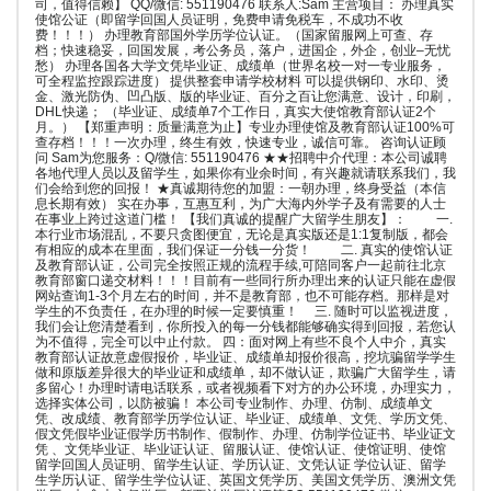
司，值得信赖】 QQ/微信: 551190476 联系人:Sam 主营项目： 办理真实
使馆公证（即留学回国人员证明，免费申请免税车，不成功不收
费！！！） 办理教育部国外学历学位认证。（国家留服网上可查、存
档；快速稳妥，回国发展，考公务员，落户，进国企，外企，创业–无忧
愁） 办理各国各大学文凭毕业证、成绩单（世界名校一对一专业服务，
可全程监控跟踪进度） 提供整套申请学校材料 可以提供钢印、水印、烫
金、激光防伪、凹凸版、版的毕业证、百分之百让您满意、设计，印刷，
DHL快递； （毕业证、成绩单7个工作日，真实大使馆教育部认证2个
月。） 【郑重声明：质量满意为止】专业办理使馆及教育部认证100%可
查存档！！！一次办理，终生有效，快速专业，诚信可靠。 咨询认证顾
问 Sam为您服务：Q/微信: 551190476 ★★招聘中介代理：本公司诚聘
各地代理人员以及留学生，如果你有业余时间，有兴趣就请联系我们，我
们会给到您的回报！ ★真诚期待您的加盟：一朝办理，终身受益（本信
息长期有效） 实在办事，互惠互利，为广大海内外学子及有需要的人士
在事业上跨过这道门槛！ 【我们真诚的提醒广大留学生朋友】： 一.
本行业市场混乱，不要只贪图便宜，无论是真实版还是1:1复制版，都会
有相应的成本在里面，我们保证一分钱一分货！ 二. 真实的使馆认证
及教育部认证，公司完全按照正规的流程手续,可陪同客户一起前往北京
教育部窗口递交材料！！！目前有一些同行所办理出来的认证只能在虚假
网站查询1-3个月左右的时间，并不是教育部，也不可能存档。那样是对
学生的不负责任，在办理的时候一定要慎重！ 三. 随时可以监视进度，
我们会让您清楚看到，你所投入的每一分钱都能够确实得到回报，若您认
为不值得，完全可以中止付款。 四：面对网上有些不良个人中介，真实
教育部认证故意虚假报价，毕业证、成绩单却报价很高，挖坑骗留学学生
做和原版差异很大的毕业证和成绩单，却不做认证，欺骗广大留学生，请
多留心！办理时请电话联系，或者视频看下对方的办公环境，办理实力，
选择实体公司，以防被骗！ 本公司专业制作、办理、仿制、成绩单文
凭、改成绩、教育部学历学位认证、毕业证、成绩单、文凭、学历文凭、
假文凭假毕业证假学历书制作、假制作、办理、仿制学位证书、毕业证文
凭 、文凭毕业证、毕业证认证、留服认证、使馆认证、使馆证明、使馆
留学回国人员证明、留学生认证、学历认证、文凭认证 学位认证、留学
生学历认证、留学生学位认证、英国文凭学历、美国文凭学历、澳洲文凭