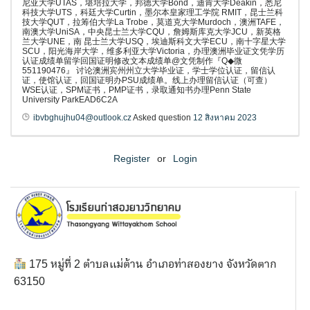
尼亚大学UTAS，堪培拉大学，邦德大学Bond，迪肯大学Deakin，悉尼
科技大学UTS，科廷大学Curtin，墨尔本皇家理工学院 RMIT，昆士兰科
技大学QUT，拉筹伯大学La Trobe，莫道克大学Murdoch，澳洲TAFE，
南澳大学UniSA，中央昆士兰大学CQU，詹姆斯库克大学JCU，新英格
兰大学UNE，南 昆士兰大学USQ，埃迪斯科文大学ECU，南十字星大学
SCU，阳光海岸大学，维多利亚大学Victoria，办理澳洲毕业证文凭学历
认证成绩单留学回国证明修改文本成绩单@文凭制作『Q◆微
551190476』 讨论澳洲宾州州立大学毕业证，学士学位认证，留信认
证，使馆认证，回国证明办PSU成绩单。线上办理留信认证（可查）
WSE认证，SPM证书，PMP证书，录取通知书办理Penn State
University ParkEAD6C2A
ibvbghujhu04@outlook.cz
Asked question
12 สิงหาคม 2023
Register
or
Login
175 หมู่ที่ 2 ตำบลแม่ต้าน อำเภอท่าสองยาง จังหวัดตาก
63150