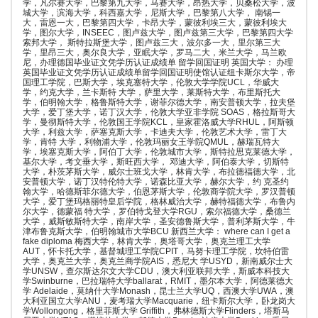
学，凡尔赛大学，巴黎第九大学，马赛大学，昂热大学，贝桑松大学，波
城大学，滨海大学，科西嘉大学，尼斯大学，巴黎第八大学， 南锡一
大，雷恩一大，巴黎第四大学，卡昂大学，蒙彼利埃三大，蒙彼利埃大
学，图尔大学，INSEEC，图卢兹大学，图卢兹第三大学，巴黎第四大学
索邦大学， 斯特拉斯堡大学，图卢兹三大，波尔多一大，里尔第三大
学，里昂三大，奥尔良大学，亚眠大学，罗马二大，米兰大学，马兰欧
尼，办理德国毕业证文凭学历认证成绩单 留学回国证明 英国大学： 办理
英国毕业证文凭学历认证成绩单留学回国证明使馆认证纽卡斯尔大学，帝
国理工学院，巴斯大学，埃克塞特大学，伦敦大学学院UCL，华威大
学，约克大学，兰卡斯特 大学，萨里大学，莱斯特大学，布里斯托大
学，伯明翰大学，格鲁斯特大学，谢菲尔德大学，南安普顿大学，拉夫堡
大学，爱丁堡大学，诺丁汉大学，伦敦大学亚非学院 SOAS，格拉斯哥大
学，曼彻斯特大学，伦敦国王学院KCL，皇家霍洛威大学RHUL，阿斯顿
大学，利兹大学，萨塞克斯大学，卡迪夫大学，伦敦艺术大学，雷丁大
学，肯特 大学，利物浦大学，伦敦玛丽女王学院QMUL，赫瑞瓦特大
学，埃塞克斯大学，阿伯丁大学，伦敦城市大学，斯特拉思克莱德大学，
基尔大学，考文垂大学，斯旺西大学， 邓迪大学，阿伯泰大学，切斯特
大学，朴茨茅斯大学，威尔士班戈大学，林肯大学，布拉德福德大学，北
安普顿大学，诺丁汉特伦特大学，诺森比亚大学，赫尔大学，约 克圣约
翰大学，哈德斯菲尔德大学，伯恩茅斯大学，伦敦商学院大学，罗汉普顿
大学，爱丁堡玛格丽特皇后学院，格林威治大学，赫特福德大学，布鲁内
尔大学，德蒙福 特大学，罗伯特戈登大学RGU，索尔福德大学，桑德兰
大学，威斯敏斯特大学，南岸大学，圣安德鲁斯大学，普利茅斯大学，牛
津布鲁克斯大学，伯明翰城市大学BCU 新西兰大学： where can I get a
fake diploma 梅西大学，林肯大学，奥塔哥大学，奥克兰理工大学
AUT，怀卡托大学，基督城理工学院CPIT，马努卡理工学院，坎特伯雷
大学，奥克兰大学，奥克兰商学院AIS，悉尼大 学USYD，新南威尔士大
学UNSW，查尔斯达尔文大学CDU，澳大利亚联邦大学，斯威本科技大
学Swinburne，巴拉瑞特大学ballarat，RMIT，墨尔本大学，阿德莱德大
学 Adelaide，莫纳什大学Monash，昆士兰大学UQ，西澳大学UWA，澳
大利亚国立大学ANU，麦考瑞大学Macquarie，纽卡斯尔大学，卧龙岗大
学Wollongong，格里菲斯大学 Griffith，弗林德斯大学Flinders，塔斯马