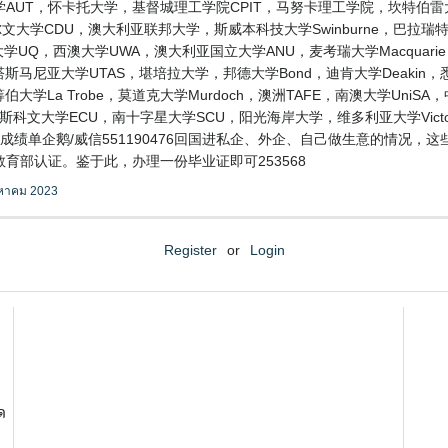
AUT，怀卡托大学，基督城理工学院CPIT，马努卡理工学院，坎特伯雷
大学CDU，澳大利亚联邦大学，斯威本科技大学Swinburne，巴拉瑞特大学
士兰大学UQ，西澳大学UWA，澳大利亚国立大学ANU，麦考瑞大学Macquari
ers，塔斯马尼亚大学UTAS，堪培拉大学，邦德大学Bond，迪肯大学Deaki
伯大学La Trobe，莫道克大学Murdoch，澳洲TAFE，南澳大学Uni
迪斯科文大学ECU，南十字星大学SCU，阳光海岸大学，维多利亚大学Vic
成绩单企鹅/威信551190476回国进私企、外企、自己做生意的情况，
育部认证。鉴于此，办理一份毕业证即可253568
งหาคม 2023
Register
or
Login
ด