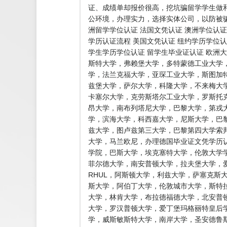
证、成绩单却报价很高，挖坑骗留学学生做
公环境，办理实力，选择实体公司，以防被骗
洲留学学位认证 法国文凭认证 澳洲学位认证
学历认证流程 美国文凭认证 纽约学历学位认
学生学历学位认证 留学生毕业证认证 欧洲
斯特大学，弗赖堡大学，多特蒙德工业大学
学，法兰克福大学，亚琛工业大学，斯图加
兹堡大学，萨尔大学，科隆大学，不来梅大
卡塞尔大学，克劳斯塔尔工业大学，罗斯托
昂大学，南布列塔尼大学，巴黎大学，第戎
学，滨海大学，科西嘉大学，尼斯大学，巴黎
兹大学，图卢兹第三大学，巴黎第四大学索
大学，马兰欧尼，办理德国毕业证文凭学历认
学院，巴斯大学，埃克塞特大学，伦敦大学学
菲尔德大学，南安普顿大学，拉夫堡大学，爱
RHUL，阿斯顿大学，利兹大学，萨塞克斯
斯大学，阿伯丁大学，伦敦城市大学，斯特
大学，林肯大学，布拉德福德大学，北安普
大学，罗汉普顿大学，爱丁堡玛格丽特皇后
学，威斯敏斯特大学，南岸大学，圣安德鲁斯大学，普