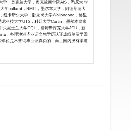
大学，奥克兰大学，奥克兰商学院AIS，悉尼大 学
ballarat，RMIT，墨尔本大学，阿德莱德大
e，纽卡斯尔大学，卧龙岗大学Wollongong，格里
n，悉尼科技大学UTS，科廷大学Curtin，墨尔本皇家
SA，中央昆士兰大学CQU，詹姆斯库克大学JCU，新
toria，办理澳洲毕业证文凭学历认证成绩单留学回
这些单位是不查询毕业证真伪的，而且国内没有渠道