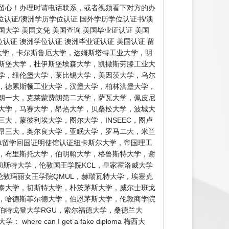
留心！办理时请电话联系，或者视频看下对方的办
认证/澳洲学历学位认证 国外学历学位认证书/澳
国大学 美国文凭 美国查询 美国毕业证认证 美国
认证 澳洲学位认证 澳洲毕业证认证 美国认证 留
大学，卡尔斯鲁厄大学，达姆斯塔特工业大学，明
斯堡大学，杜伊斯堡埃森大学，凯撒斯劳滕工业大
学，纽伦堡大学，莱比锡大学，美因茨大学，乌尔
，德累斯顿工业大学，汉堡大学，柏林洪堡大学，
朗一大，克莱蒙费朗第二大学，萨瓦大学，佩皮尼
大学，马赛大学，昂热大学，贝桑松大学，波城大
大，蒙彼利埃大学，图尔大学，INSEEC，图卢
昂三大，奥尔良大学，亚眠大学，罗马二大，米兰
单留学回国证明使馆认证纽卡斯尔大学，帝国理工
学，布里斯托大学，伯明翰大学，格鲁斯特大学，谢
彻斯特大学，伦敦国王学院KCL，皇家霍洛威大学
伦敦玛丽女王学院QMUL，赫瑞瓦特大学，埃塞克
泰大学，切斯特大学，朴茨茅斯大学，威尔士班戈
，哈德斯菲尔德大学，伯恩茅斯大学，伦敦商学院
伯特戈登大学RGU，索尔福德大学，桑德兰大
n I get a fake diploma 梅西大