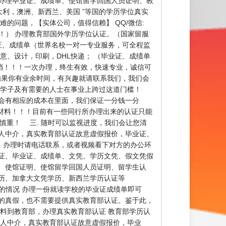
学生办理毕业证、成绩单、使馆留学回国人员证明、教
大利，澳洲、新西兰、美国 ”等国的学历学位真实
难的问题，【实体公司，值得信赖】 QQ/微信:
！！！） 办理教育部国外学历学位认证。（国家留服
证、成绩单（世界名校一对一专业服务，可全程监
意、设计，印刷，DHL快递； （毕业证、成绩单
存档！！！一次办理，终生有效，快速专业，诚信可
生，如果你有业余时间，有兴趣就请联系我们，我们会
外学子及有需要的人士在事业上跨过这道门槛！
都会有相应的成本在里面，我们保证一分钱一分
材料！！！目前有一些同行所办理出来的认证只能
慎重！ 三. 随时可以监视进度，我们会让您清
人中介，真实教育部认证故意虚假报价，毕业证、
！办理时请电话联系，或者视频看下对方的办公环
证、毕业证、成绩单、文凭、学历文凭、假文凭假
、使馆证明、使馆留学回国人员证明、留学生认
历、加拿大文凭学历、新西兰学历认证等
历认证的情况 办理一份就读学校的毕业证成绩单即可
的真假，也不需要提供真实教育部认证。鉴于此，
料到教育部，办理真实教育部认证 教育部学历认
个人中介，真实教育部认证故意虚假报价，毕业