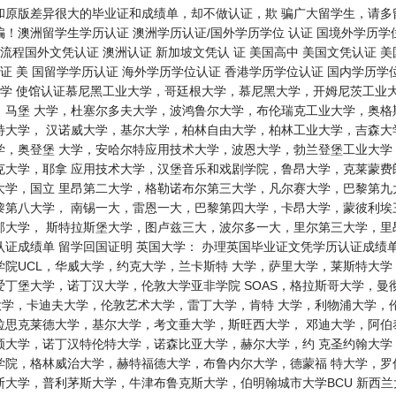
和原版差异很大的毕业证和成绩单，却不做认证，欺 骗广大留学生，请多
！澳洲留学生学历认证 澳洲学历认证/国外学历学位 认证 国境外学历学位
流程国外文凭认证 澳洲认证 新加坡文凭认 证 美国高中 美国文凭认证 美
证 美 国留学学历认证 海外学历学位认证 香港学历学位认证 国内学历学位
大学 使馆认证慕尼黑工业大学，哥廷根大学，慕尼黑大学，开姆尼茨工业
，马堡 大学，杜塞尔多夫大学，波鸿鲁尔大学，布伦瑞克工业大学，奥格
特大学， 汉诺威大学，基尔大学，柏林自由大学，柏林工业大学，吉森大
学，奥登堡 大学，安哈尔特应用技术大学，波恩大学，勃兰登堡工业大学
克大学，耶拿 应用技术大学，汉堡音乐和戏剧学院，鲁昂大学，克莱蒙费
大学，国立 里昂第二大学，格勒诺布尔第三大学，凡尔赛大学，巴黎第九
第八大学， 南锡一大，雷恩一大，巴黎第四大学，卡昂大学，蒙彼利埃三
邦大学， 斯特拉斯堡大学，图卢兹三大，波尔多一大，里尔第三大学，里
证成绩单 留学回国证明 英国大学： 办理英国毕业证文凭学历认证成绩
院UCL，华威大学，约克大学，兰卡斯特 大学，萨里大学，莱斯特大
丁堡大学，诺丁汉大学，伦敦大学亚非学院 SOAS，格拉斯哥大学，曼
大学，卡迪夫大学，伦敦艺术大学，雷丁大学，肯特 大学，利物浦大学，
拉思克莱德大学，基尔大学，考文垂大学，斯旺西大学， 邓迪大学，阿伯
顿大学，诺丁汉特伦特大学，诺森比亚大学，赫尔大学，约 克圣约翰大学
学院，格林威治大学，赫特福德大学，布鲁内尔大学，德蒙福 特大学，罗
利茅斯大学，牛津布鲁克斯大学，伯明翰城市大学BCU 新西兰大学： where ca