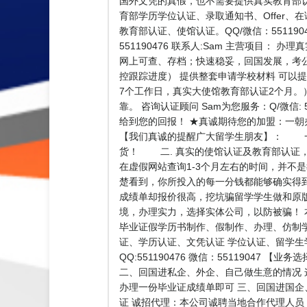
国外文凭的真假，也不需要提供真实教育部认证
育部学历学位认证、录取通知书、Offer、
教育部认证、使馆认证。QQ/微信：55119
551190476 联系人:Sam 主营项
网上可查、存档；快速稳妥，回国发展，考
控跟踪进度） 提供整套申请学校材料 可以
7个工作日，真实大使馆教育部认证2个月。
靠。 咨询认证顾问 Sam为您服务：Q/微信
给到您的回报！ ★真诚期待您的加盟：一
【我们真诚的提醒广大留学生朋友】： 一.
货！ 二. 真实的使馆认证及教育部认证
在虚假网站查询1-3个月左右的时间，并不
楚看到，你所投入的每一分钱都能够确实得
成绩单却报价很高，挖坑骗留学学生做和原
境，办理实力，选择实体公司，以防被骗！
毕业证假学历书制作、假制作、办理、仿制
证、学历认证、文凭认证 学位认证、留学
QQ:551190476 微信：551190
二、回国进私企、外企、自己做生意的情况
办理一份毕业证成绩单即可 三、回国进国企
证 诚招代理：本公司诚聘当地合作代理人