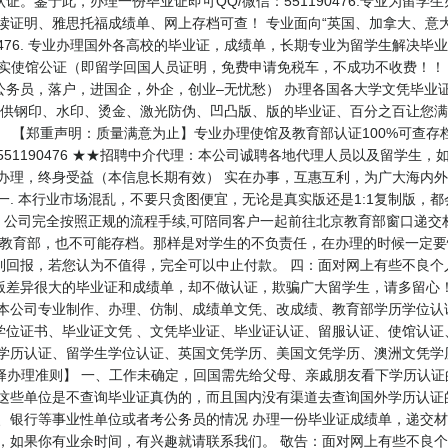
。鉴于此，办理一份毕业证即可QQ/微信：551190476.专业为留
在读证明、雅思托福成绩单、网上存档可查！ 专业面向“英国、加拿大、意
0476. 专业办理国外各高校的毕业证，成绩单，长期专业为留学生解决毕业
目： 办理真实使馆公证（即留学回国人员证明，免费申请免税车，不成功不收费
公务员，落户，进国企，外企，创业–无忧愁） 办理各国各大学文凭毕业
提供钢印、水印、烫金、激光防伪、凹凸版、版的毕业证、百分之百让您满
） 【郑重声明：质量满意为止】专业办理使馆及教育部认证100%可查
: 551190476 ★★招聘中介代理：本公司诚聘各地代理人员以及留学
朝办理，终身受益（本信息长期有效） 实在办事，互惠互利，为广大海内
 本行业市场混乱，不要只贪图便宜，无论是真实版还是1:1复制版，
，公司完全按照正规的流程手续,可陪同客户一起前往北京教育部窗口递交
是教育部，也不可能存档。那样是对学生的不负责任，在办理的时候一定要
到回报，若您认为不值得，完全可以中止付款。 四：面对网上有些不良个
版差异很大的毕业证和成绩单，却不做认证，欺骗广大留学生，请多留心
 本公司专业制作、办理、仿制、成绩单文凭、改成绩、教育部学历学位认
学位证书、毕业证文凭 、文凭毕业证、毕业证认证、留服认证、使馆认证
生学历认证、留学生学位认证、英国文凭学历、美国文凭学历、澳洲文凭学
47 【业务选择办理准则】 一、工作未确定，回国需先给父母、亲戚朋友看下学
 这些单位是不查询毕业证真伪的，而且国内没有渠道去查询国外学历认证
、银行等事业性单位或者考公务员的情况 办理一份毕业证成绩单，递交材
员，如果你有业余时间，有兴趣就请联系我们。 敬告：面对网上有些不良