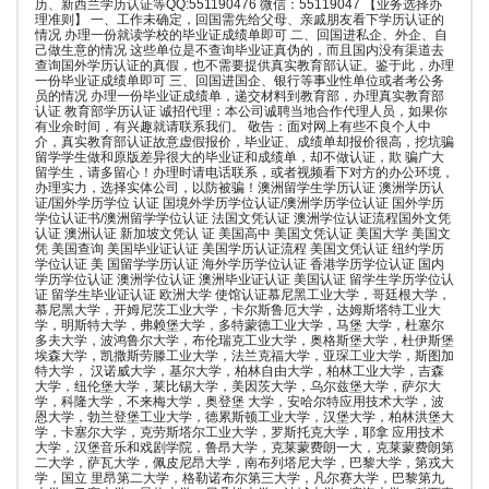
历、新西兰学历认证等QQ:551190476 微信：55119047 【业务选择办
理准则】 一、工作未确定，回国需先给父母、亲戚朋友看下学历认证的
情况 办理一份就读学校的毕业证成绩单即可 二、回国进私企、外企、自
己做生意的情况 这些单位是不查询毕业证真伪的，而且国内没有渠道去
查询国外学历认证的真假，也不需要提供真实教育部认证。鉴于此，办理
一份毕业证成绩单即可 三、回国进国企、银行等事业性单位或者考公务
员的情况 办理一份毕业证成绩单，递交材料到教育部，办理真实教育部
认证 教育部学历认证 诚招代理：本公司诚聘当地合作代理人员，如果你
有业余时间，有兴趣就请联系我们。 敬告：面对网上有些不良个人中
介，真实教育部认证故意虚假报价，毕业证、成绩单却报价很高，挖坑骗
留学学生做和原版差异很大的毕业证和成绩单，却不做认证，欺 骗广大
留学生，请多留心！办理时请电话联系，或者视频看下对方的办公环境，
办理实力，选择实体公司，以防被骗！澳洲留学生学历认证 澳洲学历认
证/国外学历学位 认证 国境外学历学位认证/澳洲学历学位认证 国外学历
学位认证书/澳洲留学学位认证 法国文凭认证 澳洲学位认证流程国外文凭
认证 澳洲认证 新加坡文凭认 证 美国高中 美国文凭认证 美国大学 美国文
凭 美国查询 美国毕业证认证 美国学历认证流程 美国文凭认证 纽约学历
学位认证 美 国留学学历认证 海外学历学位认证 香港学历学位认证 国内
学历学位认证 澳洲学位认证 澳洲毕业证认证 美国认证 留学生学历学位认
证 留学生毕业证认证 欧洲大学 使馆认证慕尼黑工业大学，哥廷根大学，
慕尼黑大学，开姆尼茨工业大学，卡尔斯鲁厄大学，达姆斯塔特工业大
学，明斯特大学，弗赖堡大学，多特蒙德工业大学，马堡 大学，杜塞尔
多夫大学，波鸿鲁尔大学，布伦瑞克工业大学，奥格斯堡大学，杜伊斯堡
埃森大学，凯撒斯劳滕工业大学，法兰克福大学，亚琛工业大学，斯图加
特大学， 汉诺威大学，基尔大学，柏林自由大学，柏林工业大学，吉森
大学，纽伦堡大学，莱比锡大学，美因茨大学，乌尔兹堡大学，萨尔大
学，科隆大学，不来梅大学，奥登堡 大学，安哈尔特应用技术大学，波
恩大学，勃兰登堡工业大学，德累斯顿工业大学，汉堡大学，柏林洪堡大
学，卡塞尔大学，克劳斯塔尔工业大学，罗斯托克大学，耶拿 应用技术
大学，汉堡音乐和戏剧学院，鲁昂大学，克莱蒙费朗一大，克莱蒙费朗第
二大学，萨瓦大学，佩皮尼昂大学，南布列塔尼大学，巴黎大学，第戎大
学，国立 里昂第二大学，格勒诺布尔第三大学，凡尔赛大学，巴黎第九