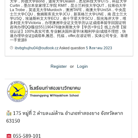
大学，邦德大学Bond，迪肯大学Deakin，悉尼科技大学UTS，科廷大学
Curtin，墨尔本皇家理工学院 RMIT，昆士兰科技大学QUT，拉筹伯大学
La Trobe，莫道克大学Murdoch，澳洲TAFE，南澳大学UniSA，中央昆
士兰大学CQU，詹姆斯库克大学JCU，新英格兰大学UNE，南 昆士兰大
学USQ，埃迪斯科文大学ECU，南十字星大学SCU，阳光海岸大学，维
多利亚大学Victoria，办理澳洲毕业证文凭学历认证成绩单留学回国证明
咨询办理QQ/薇信551190476做休斯敦大学【学历+学位】线上办理【留
信认证】100%真实可查,专业解决国外退学/未顺利毕业/成绩不理想，快
速办理毕业证||成绩单,雅思、托福，offer,在读证明，实体公司专业、靠谱
一手资源8
ibvbghujhu04@outlook.cz
Asked question
5 สิงหาคม 2023
Register
or
Login
175 หมู่ที่ 2 ตำบลแม่ต้าน อำเภอท่าสองยาง จังหวัดตาก
63150
055-589-101