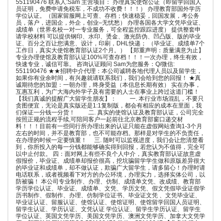
551190476 联系人:Sam 主营项目： 办理真实使馆公证（即留学回国人
员证明，免费申请免税车，不成功不收费！！！） 办理教育部国外学历
学位认证。（国家留服网上可查、存档；快速稳妥，回国发展，考公务
员，落户，进国企，外企，创业–无忧愁） 办理各国各大学文凭毕业证、
成绩单（世界名校一对一专业服务，可全程监控跟踪进度） 提供整套申
请学校材料 可以提供钢印、水印、烫金、激光防伪、凹凸版、版的毕业
证、百分之百让您满意、设计，印刷，DHL快递； （毕业证、成绩单7个
工作日，真实大使馆教育部认证2个月。） 【郑重声明：质量满意为止】
专业办理使馆及教育部认证100%可查存档！！！一次办理，终生有效，
快速专业，诚信可靠。 咨询认证顾问 Sam为您服务：Q/微信:
551190476 ★★招聘中介代理：本公司诚聘各地代理人员以及留学生，
如果你有业余时间，有兴趣就请联系我们，我们会给到您的回报！ ★真
诚期待您的加盟：一朝办理，终身受益（本信息长期有效） 实在办事，
互惠互利，为广大海内外学子及有需要的人士在事业上跨过这道门槛！
【我们真诚的提醒广大留学生朋友】： 一. 本行业市场混乱，不要只
贪图便宜，无论是真实版还是1:1复制版，都会有相应的成本在里面，我
们保证一分钱一分货！ 二. 真实的使馆认证及教育部认证，公司完全
按照正规的流程手续,可陪同客户一起前往北京教育部窗口递交材
料！！！目前有一些同行所办理出来的认证只能在虚假网站查询1-3个月
左右的时间，并不是教育部，也不可能存档。那样是对学生的不负责任，
在办理的时候一定要慎重！ 三. 随时可以监视进度，我们会让您清楚看
到，你所投入的每一分钱都能够确实得到回报，若您认为不值得，完全可
以中止付款。 四：面对网上有些不良个人中介，真实教育部认证故意虚
假报价，毕业证、成绩单却报价很高，挖坑骗留学学生做和原版差异很大
的毕业证和成绩单，却不做认证，欺骗广大留学生，请多留心！办理时请
电话联系，或者视频看下对方的办公环境，办理实力，选择实体公司，以
防被骗！ 本公司专业制作、办理、仿制、成绩单文凭、改成绩、教育部
学历学位认证、毕业证、成绩单、文凭、学历文凭、假文凭假毕业证假学
历书制作、假制作、办理、仿制学位证书、毕业证文凭 、文凭毕业证、
毕业证认证、留服认证、使馆认证、使馆证明、使馆留学回国人员证明、
留学生认证、学历认证、文凭认证 学位认证、留学生学历认证、留学生
学位认证、英国文凭学历、美国文凭学历、澳洲文凭学历、加拿大文凭学