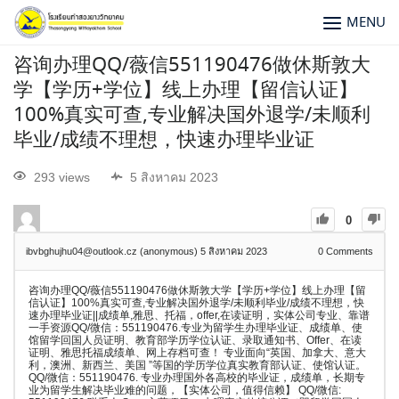
MENU
咨询办理QQ/薇信551190476做休斯敦大
学【学历+学位】线上办理【留信认证】
100%真实可查,专业解决国外退学/未顺利
毕业/成绩不理想，快速办理毕业证
293 views
5 สิงหาคม 2023
0
ibvbghujhu04@outlook.cz (anonymous)
5 สิงหาคม 2023
0
Comments
咨询办理QQ/薇信551190476做休斯敦大学【学历+学位】线上办理【留
信认证】100%真实可查,专业解决国外退学/未顺利毕业/成绩不理想，快
速办理毕业证||成绩单,雅思、托福，offer,在读证明，实体公司专业、靠谱
一手资源QQ/微信：551190476.专业为留学生办理毕业证、成绩单、使
馆留学回国人员证明、教育部学历学位认证、录取通知书、Offer、在读
证明、雅思托福成绩单、网上存档可查！ 专业面向“英国、加拿大、意大
利，澳洲、新西兰、美国 ”等国的学历学位真实教育部认证、使馆认证。
QQ/微信：551190476. 专业办理国外各高校的毕业证，成绩单，长期专
业为留学生解决毕业难的问题，【实体公司，值得信赖】 QQ/微信: