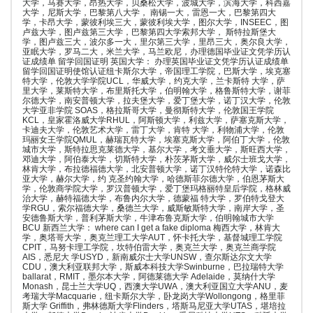
大学，马赛大学，昂热大学，贝桑松大学，波城大学，滨海大学，科西嘉
大学，尼斯大学，巴黎第八大学， 南锡一大，雷恩一大，巴黎第四大
学，卡昂大学，蒙彼利埃三大，蒙彼利埃大学，图尔大学，INSEEC，图
卢兹大学，图卢兹第三大学，巴黎第四大学索邦大学， 斯特拉斯堡大
学，图卢兹三大，波尔多一大，里尔第三大学，里昂三大，奥尔良大学，
亚眠大学，罗马二大，米兰大学，马兰欧尼，办理德国毕业证文凭学历认
证成绩单 留学回国证明 英国大学： 办理英国毕业证文凭学历认证成绩单
留学回国证明使馆认证纽卡斯尔大学，帝国理工学院，巴斯大学，埃克塞
特大学，伦敦大学学院UCL，华威大学，约克大学，兰卡斯特 大学，萨
里大学，莱斯特大学，布里斯托大学，伯明翰大学，格鲁斯特大学，谢菲
尔德大学，南安普顿大学，拉夫堡大学，爱丁堡大学，诺丁汉大学，伦敦
大学亚非学院 SOAS，格拉斯哥大学，曼彻斯特大学，伦敦国王学院
KCL，皇家霍洛威大学RHUL，阿斯顿大学，利兹大学，萨塞克斯大学，
卡迪夫大学，伦敦艺术大学，雷丁大学，肯特 大学，利物浦大学，伦敦
玛丽女王学院QMUL，赫瑞瓦特大学，埃塞克斯大学，阿伯丁大学，伦敦
城市大学，斯特拉思克莱德大学，基尔大学，考文垂大学，斯旺西大学，
邓迪大学，阿伯泰大学，切斯特大学，朴茨茅斯大学，威尔士班戈大学，
林肯大学，布拉德福德大学，北安普顿大学，诺丁汉特伦特大学，诺森比
亚大学，赫尔大学，约 克圣约翰大学，哈德斯菲尔德大学，伯恩茅斯大
学，伦敦商学院大学，罗汉普顿大学，爱丁堡玛格丽特皇后学院，格林威
治大学，赫特福德大学，布鲁内尔大学，德蒙福 特大学，罗伯特戈登大
学RGU，索尔福德大学，桑德兰大学，威斯敏斯特大学，南岸大学，圣
安德鲁斯大学，普利茅斯大学，牛津布鲁克斯大学，伯明翰城市大学
BCU 新西兰大学： where can I get a fake diploma 梅西大学，林肯大
学，奥塔哥大学，奥克兰理工大学AUT，怀卡托大学，基督城理工学院
CPIT，马努卡理工学院，坎特伯雷大学，奥克兰大学，奥克兰商学院
AIS，悉尼大 学USYD，新南威尔士大学UNSW，查尔斯达尔文大学
CDU，澳大利亚联邦大学，斯威本科技大学Swinburne，巴拉瑞特大学
ballarat，RMIT，墨尔本大学，阿德莱德大学 Adelaide，莫纳什大学
Monash，昆士兰大学UQ，西澳大学UWA，澳大利亚国立大学ANU，麦
考瑞大学Macquarie，纽卡斯尔大学，卧龙岗大学Wollongong，格里菲
斯大学 Griffith，弗林德斯大学Flinders，塔斯马尼亚大学UTAS，堪培拉