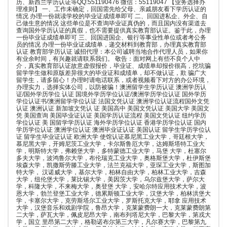
历、新西兰学历认证等QQ:551190476 微信：55119047 【业务选择办
理准则】 一、工作未确定，回国需先给父母、亲戚朋友看下学历认证的
情况 办理一份就读学校的毕业证成绩单即可 二、回国进私企、外企、自
己做生意的情况 这些单位是不查询毕业证真伪的，而且国内没有渠道去
查询国外学历认证的真假，也不需要提供真实教育部认证。鉴于此，办理
一份毕业证成绩单即可 三、回国进国企、银行等事业性单位或者考公务
员的情况 办理一份毕业证成绩单，递交材料到教育部，办理真实教育部
认证 教育部学历认证 诚招代理：本公司诚聘当地合作代理人员，如果你
有业余时间，有兴趣就请联系我们。 敬告：面对网上有些不良个人中
介，真实教育部认证故意虚假报价，毕业证、成绩单却报价很高，挖坑骗
留学学生做和原版差异很大的毕业证和成绩单，却不做认证，欺 骗广大
留学生，请多留心！办理时请电话联系，或者视频看下对方的办公环境，
办理实力，选择实体公司，以防被骗！澳洲留学生学历认证 澳洲学历认
证/国外学历学位 认证 国境外学历学位认证/澳洲学历学位认证 国外学历
学位认证书/澳洲留学学位认证 法国文凭认证 澳洲学位认证流程国外文凭
认证 澳洲认证 新加坡文凭认 证 美国高中 美国文凭认证 美国大学 美国文
凭 美国查询 美国毕业证认证 美国学历认证流程 美国文凭认证 纽约学历
学位认证 美 国留学学历认证 海外学历学位认证 香港学历学位认证 国内
学历学位认证 澳洲学位认证 澳洲毕业证认证 美国认证 留学生学历学位认
证 留学生毕业证认证 欧洲大学 使馆认证慕尼黑工业大学，哥廷根大学，
慕尼黑大学，开姆尼茨工业大学，卡尔斯鲁厄大学，达姆斯塔特工业大
学，明斯特大学，弗赖堡大学，多特蒙德工业大学，马堡 大学，杜塞尔
多夫大学，波鸿鲁尔大学，布伦瑞克工业大学，奥格斯堡大学，杜伊斯堡
埃森大学，凯撒斯劳滕工业大学，法兰克福大学，亚琛工业大学，斯图加
特大学， 汉诺威大学，基尔大学，柏林自由大学，柏林工业大学，吉森
大学，纽伦堡大学，莱比锡大学，美因茨大学，乌尔兹堡大学，萨尔大
学，科隆大学，不来梅大学，奥登堡 大学，安哈尔特应用技术大学，波
恩大学，勃兰登堡工业大学，德累斯顿工业大学，汉堡大学，柏林洪堡大
学，卡塞尔大学，克劳斯塔尔工业大学，罗斯托克大学，耶拿 应用技术
大学，汉堡音乐和戏剧学院，鲁昂大学，克莱蒙费朗一大，克莱蒙费朗第
二大学，萨瓦大学，佩皮尼昂大学，南布列塔尼大学，巴黎大学，第戎大
学，国立 里昂第二大学，格勒诺布尔第三大学，凡尔赛大学，巴黎第九