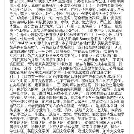
微信: 551190476 联系人:Sam 主营项目： 办理真实使馆公证（即留学回
国人员证明，免费申请免税车，不成功不收费！！！） 办理教育部国外
学历学位认证。（国家留服网上可查、存档；快速稳妥，回国发展，考公
务员，落户，进国企，外企，创业–无忧愁） 办理各国各大学文凭毕业
证、成绩单（世界名校一对一专业服务，可全程监控跟踪进度） 提供整
套申请学校材料 可以提供钢印、水印、烫金、激光防伪、凹凸版、版的
毕业证、百分之百让您满意、设计，印刷，DHL快递； （毕业证、成绩
单7个工作日，真实大使馆教育部认证2个月。） 【郑重声明：质量满意
为止】专业办理使馆及教育部认证100%可查存档！！！一次办理，终生
有效，快速专业，诚信可靠。 咨询认证顾问 Sam为您服务：Q/微信:
551190476 ★★招聘中介代理：本公司诚聘各地代理人员以及留学生，
如果你有业余时间，有兴趣就请联系我们，我们会给到您的回报！ ★真
诚期待您的加盟：一朝办理，终身受益（本信息长期有效） 实在办事，
互惠互利，为广大海内外学子及有需要的人士在事业上跨过这道门槛！
【我们真诚的提醒广大留学生朋友】： 一. 本行业市场混乱，不要只
贪图便宜，无论是真实版还是1:1复制版，都会有相应的成本在里面，我
们保证一分钱一分货！ 二. 真实的使馆认证及教育部认证，公司完全
按照正规的流程手续,可陪同客户一起前往北京教育部窗口递交材
料！！！目前有一些同行所办理出来的认证只能在虚假网站查询1-3个月
左右的时间，并不是教育部，也不可能存档。那样是对学生的不负责任，
在办理的时候一定要慎重！ 三. 随时可以监视进度，我们会让您清楚看
到，你所投入的每一分钱都能够确实得到回报，若您认为不值得，完全可
以中止付款。 四：面对网上有些不良个人中介，真实教育部认证故意虚
假报价，毕业证、成绩单却报价很高，挖坑骗留学学生做和原版差异很大
的毕业证和成绩单，却不做认证，欺骗广大留学生，请多留心！办理时请
电话联系，或者视频看下对方的办公环境，办理实力，选择实体公司，以
防被骗！ 本公司专业制作、办理、仿制、成绩单文凭、改成绩、教育部
学历学位认证、毕业证、成绩单、文凭、学历文凭、假文凭假毕业证假学
历书制作、假制作、办理、仿制学位证书、毕业证文凭 、文凭毕业证、
毕业证认证、留服认证、使馆认证、使馆证明、使馆留学回国人员证明、
留学生认证、学历认证、文凭认证 学位认证、留学生学历认证、留学生
学位认证、英国文凭学历、美国文凭学历、澳洲文凭学历、加拿大文凭学