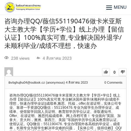
MENU
咨询办理QQ/薇信551190476做卡米亚斯
大主教大学【学历+学位】线上办理【留信
认证】100%真实可查,专业解决国外退学/
未顺利毕业/成绩不理想，快速办
238 views
4 สิงหาคม 2023
0
ibvbghujhu04@outlook.cz (anonymous)
4 สิงหาคม 2023
0
Comments
咨询办理QQ/薇信551190476做卡米亚斯大主教大学【学历+学位】线上
办理【留信认证】100%真实可查,专业解决国外退学/未顺利毕业/成绩不
理想，快速办理毕业证||成绩单,雅思、托福，offer,在读证明，实体公司专
业、靠谱一手资源QQ/微信：551190476.专业为留学生办理毕业证、成
绩单、使馆留学回国人员证明、教育部学历学位认证、录取通知书、
Offer、在读证明、雅思托福成绩单、网上存档可查！ 专业面向“英国、加
拿大、意大利，澳洲、新西兰、美国 ”等国的学历学位真实教育部认证、
使馆认证。QQ/微信：551190476. 专业办理国外各高校的毕业证，成绩
单，长期专业为留学生解决毕业难的问题，【实体公司，值得信赖】 QQ/