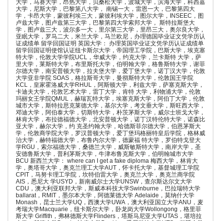
大学，马赛大学，昂热大学，贝桑松大学，波城大学，滨海大学，科西嘉
大学，尼斯大学，巴黎第八大学， 南锡一大，雷恩一大，巴黎第四大
学，卡昂大学，蒙彼利埃三大，蒙彼利埃大学，图尔大学，INSEEC，图
卢兹大学，图卢兹第三大学，巴黎第四大学索邦大学， 斯特拉斯堡大
学，图卢兹三大，波尔多一大，里尔第三大学，里昂三大，奥尔良大学，
亚眠大学，罗马二大，米兰大学，马兰欧尼，办理德国毕业证文凭学历认
证成绩单 留学回国证明 英国大学： 办理英国毕业证文凭学历认证成绩单
留学回国证明使馆认证纽卡斯尔大学，帝国理工学院，巴斯大学，埃克塞
特大学，伦敦大学学院UCL，华威大学，约克大学，兰卡斯特 大学，萨
里大学，莱斯特大学，布里斯托大学，伯明翰大学，格鲁斯特大学，谢菲
尔德大学，南安普顿大学，拉夫堡大学，爱丁堡大学，诺丁汉大学，伦敦
大学亚非学院 SOAS，格拉斯哥大学，曼彻斯特大学，伦敦国王学院
KCL，皇家霍洛威大学RHUL，阿斯顿大学，利兹大学，萨塞克斯大学，
卡迪夫大学，伦敦艺术大学，雷丁大学，肯特 大学，利物浦大学，伦敦
玛丽女王学院QMUL，赫瑞瓦特大学，埃塞克斯大学，阿伯丁大学，伦敦
城市大学，斯特拉思克莱德大学，基尔大学，考文垂大学，斯旺西大学，
邓迪大学，阿伯泰大学，切斯特大学，朴茨茅斯大学，威尔士班戈大学，
林肯大学，布拉德福德大学，北安普顿大学，诺丁汉特伦特大学，诺森比
亚大学，赫尔大学，约 克圣约翰大学，哈德斯菲尔德大学，伯恩茅斯大
学，伦敦商学院大学，罗汉普顿大学，爱丁堡玛格丽特皇后学院，格林威
治大学，赫特福德大学，布鲁内尔大学，德蒙福 特大学，罗伯特戈登大
学RGU，索尔福德大学，桑德兰大学，威斯敏斯特大学，南岸大学，圣
安德鲁斯大学，普利茅斯大学，牛津布鲁克斯大学，伯明翰城市大学
BCU 新西兰大学： where can I get a fake diploma 梅西大学，林肯大
学，奥塔哥大学，奥克兰理工大学AUT，怀卡托大学，基督城理工学院
CPIT，马努卡理工学院，坎特伯雷大学，奥克兰大学，奥克兰商学院
AIS，悉尼大 学USYD，新南威尔士大学UNSW，查尔斯达尔文大学
CDU，澳大利亚联邦大学，斯威本科技大学Swinburne，巴拉瑞特大学
ballarat，RMIT，墨尔本大学，阿德莱德大学 Adelaide，莫纳什大学
Monash，昆士兰大学UQ，西澳大学UWA，澳大利亚国立大学ANU，麦
考瑞大学Macquarie，纽卡斯尔大学，卧龙岗大学Wollongong，格里菲
斯大学 Griffith，弗林德斯大学Flinders，塔斯马尼亚大学UTAS，堪培拉