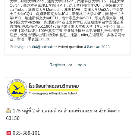
大学，邦德大学Bond，迪肯大学Deakin，悉尼科技大学UTS，科廷大学
Curtin，墨尔本皇家理工学院 RMIT，昆士兰科技大学QUT，拉筹伯大学
La Trobe，莫道克大学Murdoch，澳洲TAFE，南澳大学UniSA，中央昆
士兰大学CQU，詹姆斯库克大学JCU，新英格兰大学UNE，南 昆士兰大
学USQ，埃迪斯科文大学ECU，南十字星大学SCU，阳光海岸大学，维
多利亚大学Victoria，办理澳洲毕业证文凭学历认证成绩单留学回国证明
咨询办理QQ/薇信551190476做卡米亚斯大主教大学【学历+学位】线上
办理【留信认证】100%真实可查,专业解决国外退学/未顺利毕业/成绩不
理想，快速办理毕业证||成绩单,雅思、托福，offer,在读证明，实体公司专
业、靠谱一手资源C6C2E
ibvbghujhu04@outlook.cz
Asked question
4 สิงหาคม 2023
Register
or
Login
175 หมู่ที่ 2 ตำบลแม่ต้าน อำเภอท่าสองยาง จังหวัดตาก
63150
055-589-101