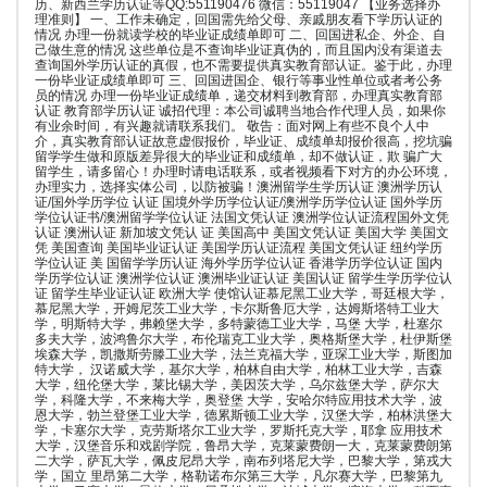
历、新西兰学历认证等QQ:551190476 微信：55119047 【业务选择办
理准则】 一、工作未确定，回国需先给父母、亲戚朋友看下学历认证的
情况 办理一份就读学校的毕业证成绩单即可 二、回国进私企、外企、自
己做生意的情况 这些单位是不查询毕业证真伪的，而且国内没有渠道去
查询国外学历认证的真假，也不需要提供真实教育部认证。鉴于此，办理
一份毕业证成绩单即可 三、回国进国企、银行等事业性单位或者考公务
员的情况 办理一份毕业证成绩单，递交材料到教育部，办理真实教育部
认证 教育部学历认证 诚招代理：本公司诚聘当地合作代理人员，如果你
有业余时间，有兴趣就请联系我们。 敬告：面对网上有些不良个人中
介，真实教育部认证故意虚假报价，毕业证、成绩单却报价很高，挖坑骗
留学学生做和原版差异很大的毕业证和成绩单，却不做认证，欺 骗广大
留学生，请多留心！办理时请电话联系，或者视频看下对方的办公环境，
办理实力，选择实体公司，以防被骗！澳洲留学生学历认证 澳洲学历认
证/国外学历学位 认证 国境外学历学位认证/澳洲学历学位认证 国外学历
学位认证书/澳洲留学学位认证 法国文凭认证 澳洲学位认证流程国外文凭
认证 澳洲认证 新加坡文凭认 证 美国高中 美国文凭认证 美国大学 美国文
凭 美国查询 美国毕业证认证 美国学历认证流程 美国文凭认证 纽约学历
学位认证 美 国留学学历认证 海外学历学位认证 香港学历学位认证 国内
学历学位认证 澳洲学位认证 澳洲毕业证认证 美国认证 留学生学历学位认
证 留学生毕业证认证 欧洲大学 使馆认证慕尼黑工业大学，哥廷根大学，
慕尼黑大学，开姆尼茨工业大学，卡尔斯鲁厄大学，达姆斯塔特工业大
学，明斯特大学，弗赖堡大学，多特蒙德工业大学，马堡 大学，杜塞尔
多夫大学，波鸿鲁尔大学，布伦瑞克工业大学，奥格斯堡大学，杜伊斯堡
埃森大学，凯撒斯劳滕工业大学，法兰克福大学，亚琛工业大学，斯图加
特大学， 汉诺威大学，基尔大学，柏林自由大学，柏林工业大学，吉森
大学，纽伦堡大学，莱比锡大学，美因茨大学，乌尔兹堡大学，萨尔大
学，科隆大学，不来梅大学，奥登堡 大学，安哈尔特应用技术大学，波
恩大学，勃兰登堡工业大学，德累斯顿工业大学，汉堡大学，柏林洪堡大
学，卡塞尔大学，克劳斯塔尔工业大学，罗斯托克大学，耶拿 应用技术
大学，汉堡音乐和戏剧学院，鲁昂大学，克莱蒙费朗一大，克莱蒙费朗第
二大学，萨瓦大学，佩皮尼昂大学，南布列塔尼大学，巴黎大学，第戎大
学，国立 里昂第二大学，格勒诺布尔第三大学，凡尔赛大学，巴黎第九