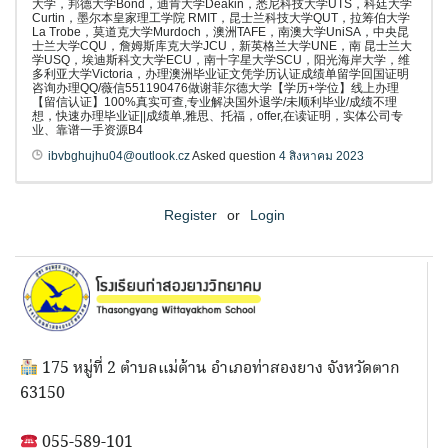
大学，邦德大学Bond，迪肯大学Deakin，悉尼科技大学UTS，科廷大学
Curtin，墨尔本皇家理工学院 RMIT，昆士兰科技大学QUT，拉筹伯大学
La Trobe，莫道克大学Murdoch，澳洲TAFE，南澳大学UniSA，中央昆
士兰大学CQU，詹姆斯库克大学JCU，新英格兰大学UNE，南 昆士兰大
学USQ，埃迪斯科文大学ECU，南十字星大学SCU，阳光海岸大学，维
多利亚大学Victoria，办理澳洲毕业证文凭学历认证成绩单留学回国证明
咨询办理QQ/薇信551190476做谢菲尔德大学【学历+学位】线上办理
【留信认证】100%真实可查,专业解决国外退学/未顺利毕业/成绩不理
想，快速办理毕业证||成绩单,雅思、托福，offer,在读证明，实体公司专
业、靠谱一手资源B4
ibvbghujhu04@outlook.cz
Asked question
4 สิงหาคม 2023
Register
or
Login
175 หมู่ที่ 2 ตำบลแม่ต้าน อำเภอท่าสองยาง จังหวัดตาก
63150
055-589-101