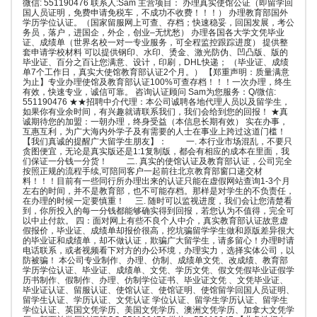
微信: 551190476 联系人:Sam 主营项目： 办理真实使馆公证（即留学回
国人员证明，免费申请免税车，不成功不收费！！！） 办理教育部国外
学历学位认证。（国家留服网上可查、存档；快速稳妥，回国发展，考公
务员，落户，进国企，外企，创业–无忧愁） 办理各国各大学文凭毕业
证、成绩单（世界名校一对一专业服务，可全程监控跟踪进度） 提供整
套申请学校材料 可以提供钢印、水印、烫金、激光防伪、凹凸版、版的
毕业证、百分之百让您满意、设计，印刷，DHL快递； （毕业证、成绩
单7个工作日，真实大使馆教育部认证2个月。） 【郑重声明：质量满意
为止】专业办理使馆及教育部认证100%可查存档！！！一次办理，终生
有效，快速专业，诚信可靠。 咨询认证顾问 Sam为您服务：Q/微信:
551190476 ★★招聘中介代理：本公司诚聘各地代理人员以及留学生，
如果你有业余时间，有兴趣就请联系我们，我们会给到您的回报！ ★真
诚期待您的加盟：一朝办理，终身受益（本信息长期有效） 实在办事，
互惠互利，为广大海内外学子及有需要的人士在事业上跨过这道门槛！
【我们真诚的提醒广大留学生朋友】： 一. 本行业市场混乱，不要只
贪图便宜，无论是真实版还是1:1复制版，都会有相应的成本在里面，我
们保证一分钱一分货！ 二. 真实的使馆认证及教育部认证，公司完全
按照正规的流程手续,可陪同客户一起前往北京教育部窗口递交材
料！！！目前有一些同行所办理出来的认证只能在虚假网站查询1-3个月
左右的时间，并不是教育部，也不可能存档。那样是对学生的不负责任，
在办理的时候一定要慎重！ 三. 随时可以监视进度，我们会让您清楚看
到，你所投入的每一分钱都能够确实得到回报，若您认为不值得，完全可
以中止付款。 四：面对网上有些不良个人中介，真实教育部认证故意虚
假报价，毕业证、成绩单却报价很高，挖坑骗留学学生做和原版差异很大
的毕业证和成绩单，却不做认证，欺骗广大留学生，请多留心！办理时请
电话联系，或者视频看下对方的办公环境，办理实力，选择实体公司，以
防被骗！ 本公司专业制作、办理、仿制、成绩单文凭、改成绩、教育部
学历学位认证、毕业证、成绩单、文凭、学历文凭、假文凭假毕业证假学
历书制作、假制作、办理、仿制学位证书、毕业证文凭 、文凭毕业证、
毕业证认证、留服认证、使馆认证、使馆证明、使馆留学回国人员证明、
留学生认证、学历认证、文凭认证 学位认证、留学生学历认证、留学生
学位认证、英国文凭学历、美国文凭学历、澳洲文凭学历、加拿大文凭学