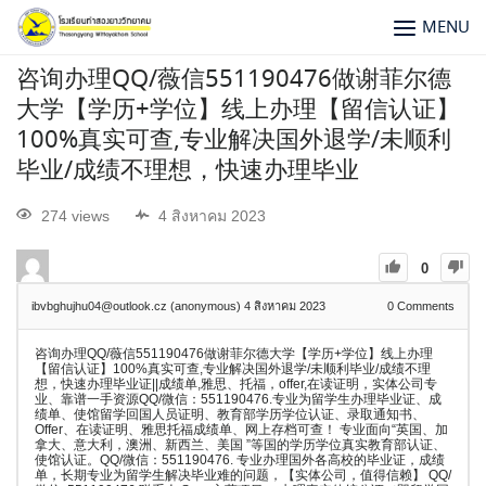
MENU
咨询办理QQ/薇信551190476做谢菲尔德
大学【学历+学位】线上办理【留信认证】
100%真实可查,专业解决国外退学/未顺利
毕业/成绩不理想，快速办理毕业
274 views
4 สิงหาคม 2023
0
ibvbghujhu04@outlook.cz (anonymous)
4 สิงหาคม 2023
0
Comments
咨询办理QQ/薇信551190476做谢菲尔德大学【学历+学位】线上办理
【留信认证】100%真实可查,专业解决国外退学/未顺利毕业/成绩不理
想，快速办理毕业证||成绩单,雅思、托福，offer,在读证明，实体公司专
业、靠谱一手资源QQ/微信：551190476.专业为留学生办理毕业证、成
绩单、使馆留学回国人员证明、教育部学历学位认证、录取通知书、
Offer、在读证明、雅思托福成绩单、网上存档可查！ 专业面向“英国、加
拿大、意大利，澳洲、新西兰、美国 ”等国的学历学位真实教育部认证、
使馆认证。QQ/微信：551190476. 专业办理国外各高校的毕业证，成绩
单，长期专业为留学生解决毕业难的问题，【实体公司，值得信赖】 QQ/