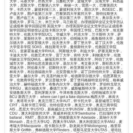
大学，马赛大学，昂热大学，贝桑松大学，波城大学，滨海大学，科西嘉
大学，尼斯大学，巴黎第八大学， 南锡一大，雷恩一大，巴黎第四大
学，卡昂大学，蒙彼利埃三大，蒙彼利埃大学，图尔大学，INSEEC，图
卢兹大学，图卢兹第三大学，巴黎第四大学索邦大学， 斯特拉斯堡大
学，图卢兹三大，波尔多一大，里尔第三大学，里昂三大，奥尔良大学，
亚眠大学，罗马二大，米兰大学，马兰欧尼，办理德国毕业证文凭学历认
证成绩单 留学回国证明 英国大学： 办理英国毕业证文凭学历认证成绩单
留学回国证明使馆认证纽卡斯尔大学，帝国理工学院，巴斯大学，埃克塞
特大学，伦敦大学学院UCL，华威大学，约克大学，兰卡斯特 大学，萨
里大学，莱斯特大学，布里斯托大学，伯明翰大学，格鲁斯特大学，谢菲
尔德大学，南安普顿大学，拉夫堡大学，爱丁堡大学，诺丁汉大学，伦敦
大学亚非学院 SOAS，格拉斯哥大学，曼彻斯特大学，伦敦国王学院
KCL，皇家霍洛威大学RHUL，阿斯顿大学，利兹大学，萨塞克斯大学，
卡迪夫大学，伦敦艺术大学，雷丁大学，肯特 大学，利物浦大学，伦敦
玛丽女王学院QMUL，赫瑞瓦特大学，埃塞克斯大学，阿伯丁大学，伦敦
城市大学，斯特拉思克莱德大学，基尔大学，考文垂大学，斯旺西大学，
邓迪大学，阿伯泰大学，切斯特大学，朴茨茅斯大学，威尔士班戈大学，
林肯大学，布拉德福德大学，北安普顿大学，诺丁汉特伦特大学，诺森比
亚大学，赫尔大学，约 克圣约翰大学，哈德斯菲尔德大学，伯恩茅斯大
学，伦敦商学院大学，罗汉普顿大学，爱丁堡玛格丽特皇后学院，格林威
治大学，赫特福德大学，布鲁内尔大学，德蒙福 特大学，罗伯特戈登大
学RGU，索尔福德大学，桑德兰大学，威斯敏斯特大学，南岸大学，圣
安德鲁斯大学，普利茅斯大学，牛津布鲁克斯大学，伯明翰城市大学
BCU 新西兰大学： where can I get a fake diploma 梅西大学，林肯大
学，奥塔哥大学，奥克兰理工大学AUT，怀卡托大学，基督城理工学院
CPIT，马努卡理工学院，坎特伯雷大学，奥克兰大学，奥克兰商学院
AIS，悉尼大 学USYD，新南威尔士大学UNSW，查尔斯达尔文大学
CDU，澳大利亚联邦大学，斯威本科技大学Swinburne，巴拉瑞特大学
ballarat，RMIT，墨尔本大学，阿德莱德大学 Adelaide，莫纳什大学
Monash，昆士兰大学UQ，西澳大学UWA，澳大利亚国立大学ANU，麦
考瑞大学Macquarie，纽卡斯尔大学，卧龙岗大学Wollongong，格里菲
斯大学 Griffith，弗林德斯大学Flinders，塔斯马尼亚大学UTAS，堪培拉