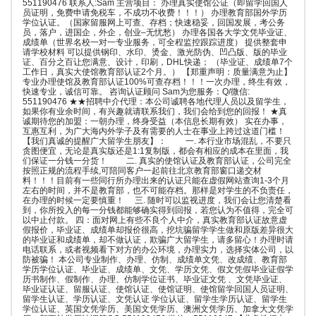
551190476 联系人:Sam 主营项目： 办理真实使馆公证（即留学回国人
员证明，免费申请免税车，不成功不收费！！！） 办理教育部国外学历
学位认证。（国家留服网上可查、存档；快速稳妥，回国发展，考公务
员，落户，进国企，外企，创业–无忧愁） 办理各国各大学文凭毕业证、
成绩单（世界名校一对一专业服务，可全程监控跟踪进度） 提供整套申
请学校材料 可以提供钢印、水印、烫金、激光防伪、凹凸版、版的毕业
证、百分之百让您满意、设计，印刷，DHL快递； （毕业证、成绩单7个
工作日，真实大使馆教育部认证2个月。） 【郑重声明：质量满意为止】
专业办理使馆及教育部认证100%可查存档！！！一次办理，终生有效，
快速专业，诚信可靠。 咨询认证顾问 Sam为您服务：Q/微信:
551190476 ★★招聘中介代理：本公司诚聘各地代理人员以及留学生，
如果你有业余时间，有兴趣就请联系我们，我们会给到您的回报！ ★真
诚期待您的加盟：一朝办理，终身受益（本信息长期有效） 实在办事，
互惠互利，为广大海内外学子及有需要的人士在事业上跨过这道门槛！
【我们真诚的提醒广大留学生朋友】： 一. 本行业市场混乱，不要只
贪图便宜，无论是真实版还是1:1复制版，都会有相应的成本在里面，我
们保证一分钱一分货！ 二. 真实的使馆认证及教育部认证，公司完全
按照正规的流程手续,可陪同客户一起前往北京教育部窗口递交材
料！！！目前有一些同行所办理出来的认证只能在虚假网站查询1-3个月
左右的时间，并不是教育部，也不可能存档。那样是对学生的不负责任，
在办理的时候一定要慎重！ 三. 随时可以监视进度，我们会让您清楚看
到，你所投入的每一分钱都能够确实得到回报，若您认为不值得，完全可
以中止付款。 四：面对网上有些不良个人中介，真实教育部认证故意虚
假报价，毕业证、成绩单却报价很高，挖坑骗留学学生做和原版差异很大
的毕业证和成绩单，却不做认证，欺骗广大留学生，请多留心！办理时请
电话联系，或者视频看下对方的办公环境，办理实力，选择实体公司，以
防被骗！ 本公司专业制作、办理、仿制、成绩单文凭、改成绩、教育部
学历学位认证、毕业证、成绩单、文凭、学历文凭、假文凭假毕业证假学
历书制作、假制作、办理、仿制学位证书、毕业证文凭 、文凭毕业证、
毕业证认证、留服认证、使馆认证、使馆证明、使馆留学回国人员证明、
留学生认证、学历认证、文凭认证 学位认证、留学生学历认证、留学生
学位认证、英国文凭学历、美国文凭学历、澳洲文凭学历、加拿大文凭学