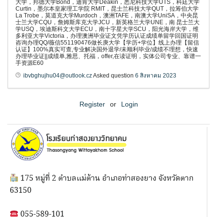
大学，邦德大学Bond，迪肯大学Deakin，悉尼科技大学UTS，科廷大学
Curtin，墨尔本皇家理工学院 RMIT，昆士兰科技大学QUT，拉筹伯大学
La Trobe，莫道克大学Murdoch，澳洲TAFE，南澳大学UniSA，中央昆
士兰大学CQU，詹姆斯库克大学JCU，新英格兰大学UNE，南 昆士兰大
学USQ，埃迪斯科文大学ECU，南十字星大学SCU，阳光海岸大学，维
多利亚大学Victoria，办理澳洲毕业证文凭学历认证成绩单留学回国证明
咨询办理QQ/薇信551190476做长庚大学【学历+学位】线上办理【留信
认证】100%真实可查,专业解决国外退学/未顺利毕业/成绩不理想，快速
办理毕业证||成绩单,雅思、托福，offer,在读证明，实体公司专业、靠谱一
手资源E60
ibvbghujhu04@outlook.cz
Asked question
6 สิงหาคม 2023
Register
or
Login
175 หมู่ที่ 2 ตำบลแม่ต้าน อำเภอท่าสองยาง จังหวัดตาก
63150
055-589-101