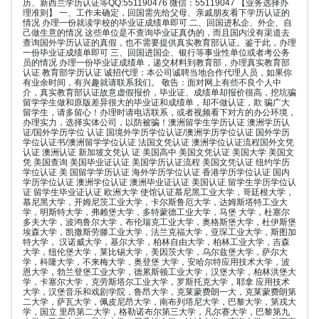
历、新西兰学历认证等QQ:551190476 微信：55119047 【业务选择办
理准则】 一、工作未确定，回国需先给父母、亲戚朋友看下学历认证的
情况 办理一份就读学校的毕业证成绩单即可 二、回国进私企、外企、自
己做生意的情况 这些单位是不查询毕业证真伪的，而且国内没有渠道去
查询国外学历认证的真假，也不需要提供真实教育部认证。鉴于此，办理
一份毕业证成绩单即可 三、回国进国企、银行等事业性单位或者考公务
员的情况 办理一份毕业证成绩单，递交材料到教育部，办理真实教育部
认证 教育部学历认证 诚招代理：本公司诚聘当地合作代理人员，如果你
有业余时间，有兴趣就请联系我们。 敬告：面对网上有些不良个人中
介，真实教育部认证故意虚假报价，毕业证、成绩单却报价很高，挖坑骗
留学学生做和原版差异很大的毕业证和成绩单，却不做认证，欺 骗广大
留学生，请多留心！办理时请电话联系，或者视频看下对方的办公环境，
办理实力，选择实体公司，以防被骗！澳洲留学生学历认证 澳洲学历认
证/国外学历学位 认证 国境外学历学位认证/澳洲学历学位认证 国外学历
学位认证书/澳洲留学学位认证 法国文凭认证 澳洲学位认证流程国外文凭
认证 澳洲认证 新加坡文凭认 证 美国高中 美国文凭认证 美国大学 美国文
凭 美国查询 美国毕业证认证 美国学历认证流程 美国文凭认证 纽约学历
学位认证 美 国留学学历认证 海外学历学位认证 香港学历学位认证 国内
学历学位认证 澳洲学位认证 澳洲毕业证认证 美国认证 留学生学历学位认
证 留学生毕业证认证 欧洲大学 使馆认证慕尼黑工业大学，哥廷根大学，
慕尼黑大学，开姆尼茨工业大学，卡尔斯鲁厄大学，达姆斯塔特工业大
学，明斯特大学，弗赖堡大学，多特蒙德工业大学，马堡 大学，杜塞尔
多夫大学，波鸿鲁尔大学，布伦瑞克工业大学，奥格斯堡大学，杜伊斯堡
埃森大学，凯撒斯劳滕工业大学，法兰克福大学，亚琛工业大学，斯图加
特大学， 汉诺威大学，基尔大学，柏林自由大学，柏林工业大学，吉森
大学，纽伦堡大学，莱比锡大学，美因茨大学，乌尔兹堡大学，萨尔大
学，科隆大学，不来梅大学，奥登堡 大学，安哈尔特应用技术大学，波
恩大学，勃兰登堡工业大学，德累斯顿工业大学，汉堡大学，柏林洪堡大
学，卡塞尔大学，克劳斯塔尔工业大学，罗斯托克大学，耶拿 应用技术
大学，汉堡音乐和戏剧学院，鲁昂大学，克莱蒙费朗一大，克莱蒙费朗第
二大学，萨瓦大学，佩皮尼昂大学，南布列塔尼大学，巴黎大学，第戎大
学，国立 里昂第二大学，格勒诺布尔第三大学，凡尔赛大学，巴黎第九