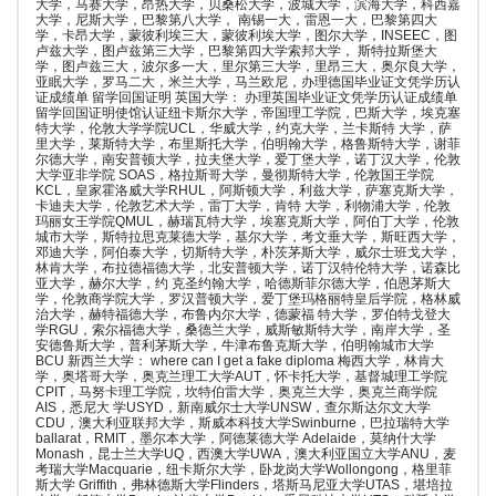
大学，马赛大学，昂热大学，贝桑松大学，波城大学，滨海大学，科西嘉
大学，尼斯大学，巴黎第八大学， 南锡一大，雷恩一大，巴黎第四大
学，卡昂大学，蒙彼利埃三大，蒙彼利埃大学，图尔大学，INSEEC，图
卢兹大学，图卢兹第三大学，巴黎第四大学索邦大学， 斯特拉斯堡大
学，图卢兹三大，波尔多一大，里尔第三大学，里昂三大，奥尔良大学，
亚眠大学，罗马二大，米兰大学，马兰欧尼，办理德国毕业证文凭学历认
证成绩单 留学回国证明 英国大学： 办理英国毕业证文凭学历认证成绩单
留学回国证明使馆认证纽卡斯尔大学，帝国理工学院，巴斯大学，埃克塞
特大学，伦敦大学学院UCL，华威大学，约克大学，兰卡斯特 大学，萨
里大学，莱斯特大学，布里斯托大学，伯明翰大学，格鲁斯特大学，谢菲
尔德大学，南安普顿大学，拉夫堡大学，爱丁堡大学，诺丁汉大学，伦敦
大学亚非学院 SOAS，格拉斯哥大学，曼彻斯特大学，伦敦国王学院
KCL，皇家霍洛威大学RHUL，阿斯顿大学，利兹大学，萨塞克斯大学，
卡迪夫大学，伦敦艺术大学，雷丁大学，肯特 大学，利物浦大学，伦敦
玛丽女王学院QMUL，赫瑞瓦特大学，埃塞克斯大学，阿伯丁大学，伦敦
城市大学，斯特拉思克莱德大学，基尔大学，考文垂大学，斯旺西大学，
邓迪大学，阿伯泰大学，切斯特大学，朴茨茅斯大学，威尔士班戈大学，
林肯大学，布拉德福德大学，北安普顿大学，诺丁汉特伦特大学，诺森比
亚大学，赫尔大学，约 克圣约翰大学，哈德斯菲尔德大学，伯恩茅斯大
学，伦敦商学院大学，罗汉普顿大学，爱丁堡玛格丽特皇后学院，格林威
治大学，赫特福德大学，布鲁内尔大学，德蒙福 特大学，罗伯特戈登大
学RGU，索尔福德大学，桑德兰大学，威斯敏斯特大学，南岸大学，圣
安德鲁斯大学，普利茅斯大学，牛津布鲁克斯大学，伯明翰城市大学
BCU 新西兰大学： where can I get a fake diploma 梅西大学，林肯大
学，奥塔哥大学，奥克兰理工大学AUT，怀卡托大学，基督城理工学院
CPIT，马努卡理工学院，坎特伯雷大学，奥克兰大学，奥克兰商学院
AIS，悉尼大 学USYD，新南威尔士大学UNSW，查尔斯达尔文大学
CDU，澳大利亚联邦大学，斯威本科技大学Swinburne，巴拉瑞特大学
ballarat，RMIT，墨尔本大学，阿德莱德大学 Adelaide，莫纳什大学
Monash，昆士兰大学UQ，西澳大学UWA，澳大利亚国立大学ANU，麦
考瑞大学Macquarie，纽卡斯尔大学，卧龙岗大学Wollongong，格里菲
斯大学 Griffith，弗林德斯大学Flinders，塔斯马尼亚大学UTAS，堪培拉