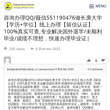
MENU
咨询办理QQ/薇信551190476做长庚大学
【学历+学位】线上办理【留信认证】
100%真实可查,专业解决国外退学/未顺利
毕业/成绩不理想，快速办理毕业证|
235 views
6 สิงหาคม 2023
0
ibvbghujhu04@outlook.cz (anonymous)
6 สิงหาคม 2023
0
Comments
咨询办理QQ/薇信551190476做长庚大学【学历+学位】线上办理【留信
认证】100%真实可查,专业解决国外退学/未顺利毕业/成绩不理想，快速
办理毕业证||成绩单,雅思、托福，offer,在读证明，实体公司专业、靠谱一
手资源QQ/微信：551190476.专业为留学生办理毕业证、成绩单、使馆
留学回国人员证明、教育部学历学位认证、录取通知书、Offer、在读证
明、雅思托福成绩单、网上存档可查！ 专业面向“英国、加拿大、意大
利，澳洲、新西兰、美国 ”等国的学历学位真实教育部认证、使馆认证。
QQ/微信：551190476. 专业办理国外各高校的毕业证，成绩单，长期专
业为留学生解决毕业难的问题，【实体公司，值得信赖】 QQ/微信: