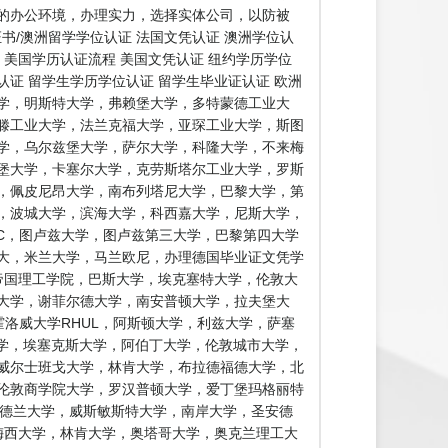
的办公环境，办理实力，选择实体公司，以防被
书/澳洲留学学位认证 法国文凭认证 澳洲学位认
证 美国学历认证流程 美国文凭认证 纽约学历学位
认证 留学生学历学位认证 留学生毕业证认证 欧洲
学，明斯特大学，弗赖堡大学，多特蒙德工业大
滕工业大学，法兰克福大学，亚琛工业大学，斯图
学，乌尔兹堡大学，萨尔大学，科隆大学，不来梅
堡大学，卡塞尔大学，克劳斯塔尔工业大学，罗斯
，佩皮尼昂大学，南布列塔尼大学，巴黎大学，第
，波城大学，滨海大学，科西嘉大学，尼斯大学，
EC，图卢兹大学，图卢兹第三大学，巴黎第四大学
大，米兰大学，马兰欧尼，办理德国毕业证文凭学
帝国理工学院，巴斯大学，埃克塞特大学，伦敦大
特大学，谢菲尔德大学，南安普顿大学，拉夫堡大
霍洛威大学RHUL，阿斯顿大学，利兹大学，萨塞
大学，埃塞克斯大学，阿伯丁大学，伦敦城市大学，
威尔士班戈大学，林肯大学，布拉德福德大学，北
伦敦商学院大学，罗汉普顿大学，爱丁堡玛格丽特
桑德兰大学，威斯敏斯特大学，南岸大学，圣安德
loma 梅西大学，林肯大学，奥塔哥大学，奥克兰理工大