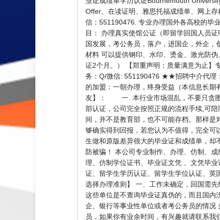
业证成绩单学历认证Bournemouth Uni
Offer、在读证明、雅思托福成绩单、网上
信：551190476. 专业办理国外各高校的
目： 办理真实使馆公证（即留学回国人员
国发展，考公务员，落户，进国企，外企，创
材料 可以提供钢印、水印、烫金、激光防伪
证2个月。） 【郑重声明：质量满意为止】
务：Q/微信: 551190476 ★★招
的加盟：一朝办理，终身受益（本信息长期
友】： 一. 本行业市场混乱，不要只贪图
部认证，公司完全按照正规的流程手续,可陪
间，并不是教育部，也不可能存档。那样是
够确实得到回报，若您认为不值得，完全可
生做和原版差异很大的毕业证和成绩单，却
防被骗！ 本公司专业制作、办理、仿制、
理、仿制学位证书、毕业证文凭 、文凭毕
证、留学生学历认证、留学生学位认证、英国文凭
选择办理准则】 一、工作未确定，回国需先
这些单位是不查询毕业证真伪的，而且国内
企、银行等事业性单位或者考公务员的情况 
员，如果你有业余时间，有兴趣就请联系我