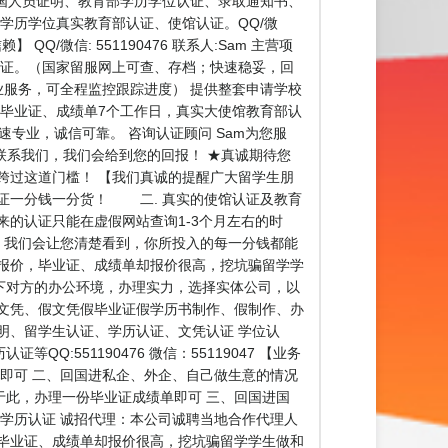
使馆留学回国人员证明、教育部学历学位认证、录取通知书、
的学历学位真实教育部认证、使馆认证。QQ/微
/微信: 551190476 联系人:Sam 主营项
认证。（国家留服网上可查、存档；快速稳妥，回
业服务，可全程监控跟踪进度） 提供整套申请学校
（毕业证、成绩单7个工作日，真实大使馆教育部认
专业，诚信可靠。 咨询认证顾问 Sam为您服
请联系我们，我们会给到您的回报！ ★真诚期待您
跨过这道门槛！ 【我们真诚的提醒广大留学生朋
保证一分钱一分货！ 二. 真实的使馆认证及教育
的认证只能在虚假网站查询1-3个月左右的时
，我们会让您清楚看到，你所投入的每一分钱都能
报价，毕业证、成绩单却报价很高，挖坑骗留学学
下对方的办公环境，办理实力，选择实体公司，以
文凭、假文凭假毕业证假学历书制作、假制作、办
明、留学生认证、学历认证、文凭认证 学位认
551190476 微信：55119047 【业务
即可 二、回国进私企、外企、自己做生意的情况
此，办理一份毕业证成绩单即可 三、回国进国
学历认证 诚招代理：本公司诚聘当地合作代理人
毕业证、成绩单却报价很高，挖坑骗留学学生做和