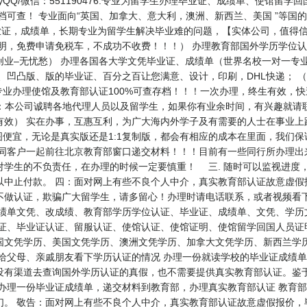
versityQQ/微信：551190476.专业为留学生办理毕业证、成绩单、
存档可查！ 专业面向“英国、加拿大、意大利，澳洲、新西兰、美国 ”等国
毕业证，成绩单，长期专业为留学生解决毕业难的问题，【实体公司，值得信赖】 QQ
证明，免费申请免税车，不成功不收费！！！） 办理教育部国外学历学位
业–无忧愁） 办理各国各大学文凭毕业证、成绩单（世界名校一对一专
、凹凸版、版的毕业证、百分之百让您满意、设计，印刷，DHL快递； 
专业办理使馆及教育部认证100%可查存档！！！一次办理，终生有效，快速
聘中介代理：本公司诚聘各地代理人员以及留学生，如果你有业余时间，有兴趣就
有效） 实在办事，互惠互利，为广大海内外学子及有需要的人士在事业上
便宜，无论是真实版还是1:1复制版，都会有相应的成本在里面，我们
同客户一起前往北京教育部窗口递交材料！！！目前有一些同行所办理出来
对学生的不负责任，在办理的时候一定要慎重！ 三. 随时可以监视进度
以中止付款。 四：面对网上有些不良个人中介，真实教育部认证故意虚假
不做认证，欺骗广大留学生，请多留心！办理时请电话联系，或者视频看
成绩单文凭、改成绩、教育部学历学位认证、毕业证、成绩单、文凭、学历
业证、毕业证认证、留服认证、使馆认证、使馆证明、使馆留学回国人员证
学历、美国文凭学历、澳洲文凭学历、加拿大文凭学历、新西兰学历认证等QQ:
给父母、亲戚朋友看下学历认证的情况 办理一份就读学校的毕业证成绩单
没有渠道去查询国外学历认证的真假，也不需要提供真实教育部认证。鉴于
办理一份毕业证成绩单，递交材料到教育部，办理真实教育部认证 教育部
们。 敬告：面对网上有些不良个人中介，真实教育部认证故意虚假报价，