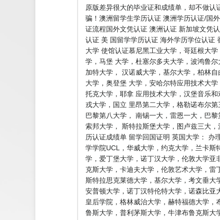
原版差异很大的毕业证和成绩单，却不做认
骗！澳洲留学生学历认证 澳洲学历认证/国外
证流程国外文凭认证 澳洲认证 新加坡文凭认
认证 美 国留学学历认证 海外学历学位认证
大学 使馆认证慕尼黑工业大学，哥廷根大
学，马堡 大学，杜塞尔多夫大学，波鸿鲁
加特大学， 汉诺威大学，基尔大学，柏林
大学，奥登堡 大学，安哈尔特应用技术大
托克大学，耶拿 应用技术大学，汉堡音乐
戎大学，国立 里昂第二大学，格勒诺布尔
巴黎第八大学， 南锡一大，雷恩一大，巴黎
索邦大学， 斯特拉斯堡大学，图卢兹三大
历认证成绩单 留学回国证明 英国大学： 
学学院UCL，华威大学，约克大学，兰卡斯
学，爱丁堡大学，诺丁汉大学，伦敦大学亚非
克斯大学，卡迪夫大学，伦敦艺术大学，雷丁
斯特拉思克莱德大学，基尔大学，考文垂大
安普顿大学，诺丁汉特伦特大学，诺森比亚
皇后学院，格林威治大学，赫特福德大学，
鲁斯大学，普利茅斯大学，牛津布鲁克斯大学，伯明翰