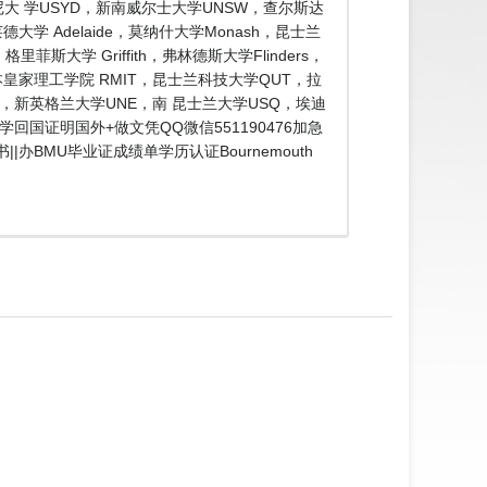
大 学USYD，新南威尔士大学UNSW，查尔斯达
大学 Adelaide，莫纳什大学Monash，昆士兰
斯大学 Griffith，弗林德斯大学Flinders，
尔本皇家理工学院 RMIT，昆士兰科技大学QUT，拉
CU，新英格兰大学UNE，南 昆士兰大学USQ，埃迪
回国证明国外+做文凭QQ微信551190476加急
办BMU毕业证成绩单学历认证Bournemouth