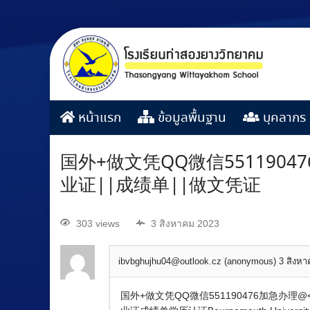
หน้าแรก
ข้อมูลพื้นฐาน
บุคลากร
国外+做文凭QQ微信55119
业证||成绩单||做文凭证
303 views
3 สิงหาคม 2023
ibvbghujhu04@outlook.cz (anonymous)
3 สิงห
国外+做文凭QQ微信551190476加急办