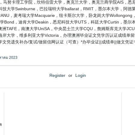
T，马努卡理工学院，坎特伯雷大学，奥克兰大学，奥克兰商学院AIS，悉尼
Swinburne，巴拉瑞特大学ballarat，RMIT，墨尔本大学，阿德莱德
麦考瑞大学Macquarie，纽卡斯尔大学，卧龙岗大学Wollongong，格里菲
ond，迪肯大学Deakin，悉尼科技大学UTS，科廷大学Curtin，墨
ch，澳洲TAFE，南澳大学UniSA，中央昆士兰大学CQU，詹姆斯库克大学J
岸大学，维多利亚大学Victoria，办理澳洲毕业证文凭学历认证成绩单留学
遗失补办/复试/做留信网认证（可查）*办毕业证||成绩单||做文凭证书||
งหาคม 2023
Register
or
Login
ด