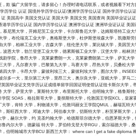
证，欺 骗广大留学生，请多留心！办理时请电话联系，或者视频看下对方
学历学位 认证 国境外学历学位认证/澳洲学历学位认证 国外学历学位认证
 证 美国高中 美国文凭认证 美国大学 美国文凭 美国查询 美国毕业证认
 香港学历学位认证 国内学历学位认证 澳洲学位认证 澳洲毕业证认证 美国
学，慕尼黑大学，开姆尼茨工业大学，卡尔斯鲁厄大学，达姆斯塔特工业大
尔大学，布伦瑞克工业大学，奥格斯堡大学，杜伊斯堡埃森大学，凯撒斯劳
自由大学，柏林工业大学，吉森大学，纽伦堡大学，莱比锡大学，美因茨大
学，波恩大学，勃兰登堡工业大学，德累斯顿工业大学，汉堡大学，柏林洪
和戏剧学院，鲁昂大学，克莱蒙费朗一大，克莱蒙费朗第二大学，萨瓦大学
第三大学，凡尔赛大学，巴黎第九大学，马赛大学，昂热大学，贝桑松大学
第四大学，卡昂大学，蒙彼利埃三大，蒙彼利埃大学，图尔大学，INSE
，波尔多一大，里尔第三大学，里昂三大，奥尔良大学，亚眠大学，罗马二
办理英国毕业证文凭学历认证成绩单留学回国证明使馆认证纽卡斯尔大学，
特 大学，萨里大学，莱斯特大学，布里斯托大学，伯明翰大学，格鲁斯
学院 SOAS，格拉斯哥大学，曼彻斯特大学，伦敦国王学院KCL，皇家
大学，肯特 大学，利物浦大学，伦敦玛丽女王学院QMUL，赫瑞瓦特
学，斯旺西大学， 邓迪大学，阿伯泰大学，切斯特大学，朴茨茅斯大学，
大学，赫尔大学，约 克圣约翰大学，哈德斯菲尔德大学，伯恩茅斯大学，
布鲁内尔大学，德蒙福 特大学，罗伯特戈登大学RGU，索尔福德大学，
城市大学BCU 新西兰大学： where can I get a fake dip