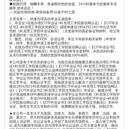
联系我们
◆校园代理，报酬丰厚。真诚期待您的加盟。24小时服务为您服务专业
服务,使命必赴！
—-此贴长期有效-请添加备用-以备不时之需。
主营业务一，快速办理高仿毕业证成绩单：
1、毕业证+在线办理{CIT毕业证+科克理工学院留信网认证}《【CIT毕业
证书】{科克理工学院文凭购买}》成绩单微信1954292140+学位证书外
壳框《科克理工学院毕业证购买》（全套留学回国必备证明材料，给父母
及亲朋好友一份完美交代）。
2、雅思，托福，OFFER，在读证明，学生卡等留学相关材料（申请学
校，转学，甚至是申请工签都可以用到）。
3、在线办理{CIT毕业证+科克理工学院留信网认证}《【CIT毕业证书】
{科克理工学院文凭购买}》毕业证#成绩单等全套材料，从防伪到印刷，
从水印到钢印烫金，高精仿度跟学校原版100%相同。
本公司是有十年历史的老公司，当面交易及视频通话看在线办理{CIT毕业
证+科克理工学院留信网认证}《【CIT毕业证书】{科克理工学院文凭购
买}》留学未能顺利毕业怎么选择回国学历认证了？本公司致力于帮助未
能正常毕业的留学生提供毕业证文凭的帮助！因为疫情学校推迟发放文
凭、学位证书外壳框《科克理工学院毕业证购买》毕业证书原件丢失、没
有正常毕业、未能认证学历、面临就业该怎么解决？这些问题都可以添加
微信1954292140咨询购买在线办理{CIT毕业证+科克理工学院留信网认
证}《【CIT毕业证书】{科克理工学院文凭购买}》毕业证、极速办理、专
业计算成绩单GPA课程安排毕业证办理学位证书外壳框《科克理工学院毕
业证购买》、专业24H在线办理、copy复刻在线办理{CIT毕业证+科克理
工学院留信网认证}《【CIT毕业证书】{科克理工学院文凭购买}》本科毕
业证、研究生学历文凭制作办理、免费赠送毕业证电子版、仿制文凭.
★本公司一直专注于为英国、加拿大、美国、新西兰、澳洲、法国、德
国、爱尔兰、意大利等国家各高校留学生办理教育部学历学位认证和留学
回国人员证明，在认证业务上开创了良好的市场势头，一直占据了的地
位,成为无数留学回国人员办理学历学位认证的,公司主要业务涉及：微信