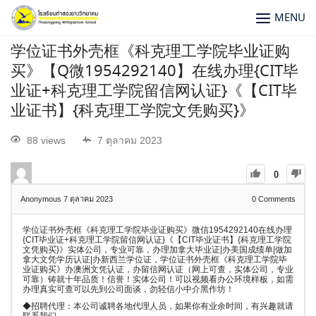
MENU
学位证书外壳框《科克理工学院毕业证购
买》【Q微1954292140】在线办理{CIT毕
业证+科克理工学院留信网认证}《【CIT毕
业证书】{科克理工学院文凭购买}》
88 views
7 ตุลาคม 2023
0
Anonymous
7 ตุลาคม 2023
0
Comments
学位证书外壳框《科克理工学院毕业证购买》微信1954292140在线办理
{CIT毕业证+科克理工学院留信网认证}《【CIT毕业证书】{科克理工学院
文凭购买}》实体公司，专业可靠，办理加拿大毕业证|办美国成绩单|做加
拿大文凭学历认证|办新西兰学位证，学位证书外壳框《科克理工学院毕
业证购买》办澳洲文凭认证，办留信网认证（网上可查，实体公司，专业
可靠）铸就十年品质！信誉！实体公司！可以视频看办公环境样板，如需
办理真实可查可以先到公司面谈，勿轻信小中介黑作坊！
◆招聘代理：本公司诚聘各地代理人员，如果你有业余时间，有兴趣就请