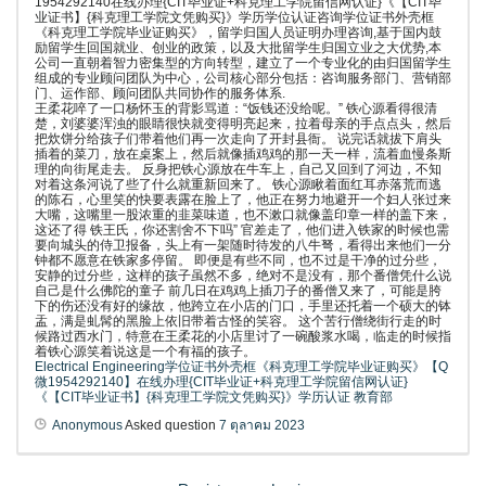
1954292140在线办理{CIT毕业证+科克理工学院留信网认证}《【CIT毕
业证书】{科克理工学院文凭购买}》学历学位认证咨询学位证书外壳框
《科克理工学院毕业证购买》，留学归国人员证明办理咨询,基于国内鼓
励留学生回国就业、创业的政策，以及大批留学生归国立业之大优势,本
公司一直朝着智力密集型的方向转型，建立了一个专业化的由归国留学生
组成的专业顾问团队为中心，公司核心部分包括：咨询服务部门、营销部
门、运作部、顾问团队共同协作的服务体系.
王柔花啐了一口杨怀玉的背影骂道：“饭钱还没给呢。” 铁心源看得很清
楚，刘婆婆浑浊的眼睛很快就变得明亮起来，拉着母亲的手点点头，然后
把炊饼分给孩子们带着他们再一次走向了开封县衙。 说完话就拔下肩头
插着的菜刀，放在桌案上，然后就像插鸡鸡的那一天一样，流着血慢条斯
理的向街尾走去。 反身把铁心源放在牛车上，自己又回到了河边，不知
对着这条河说了些了什么就重新回来了。 铁心源瞅着面红耳赤落荒而逃
的陈石，心里笑的快要表露在脸上了，他正在努力地避开一个妇人张过来
大嘴，这嘴里一股浓重的韭菜味道，也不漱口就像盖印章一样的盖下来，
这还了得 铁王氏，你还割舍不下吗” 官差走了，他们进入铁家的时候也需
要向城头的侍卫报备，头上有一架随时待发的八牛弩，看得出来他们一分
钟都不愿意在铁家多停留。 即便是有些不同，也不过是干净的过分些，
安静的过分些，这样的孩子虽然不多，绝对不是没有，那个番僧凭什么说
自己是什么佛陀的童子 前几日在鸡鸡上插刀子的番僧又来了，可能是胯
下的伤还没有好的缘故，他跨立在小店的门口，手里还托着一个硕大的钵
盂，满是虬髯的黑脸上依旧带着古怪的笑容。 这个苦行僧绕街行走的时
候路过西水门，特意在王柔花的小店里讨了一碗酸浆水喝，临走的时候指
着铁心源笑着说这是一个有福的孩子。
Electrical Engineering学位证书外壳框《科克理工学院毕业证购买》【Q
微1954292140】在线办理{CIT毕业证+科克理工学院留信网认证}
《【CIT毕业证书】{科克理工学院文凭购买}》学历认证 教育部
Anonymous
Asked question
7 ตุลาคม 2023