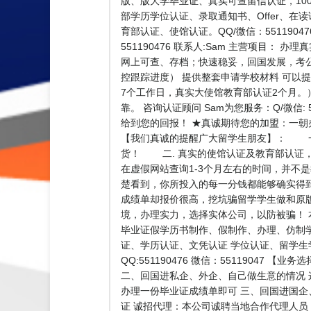
版、版大学毕业证、真实可查留信认证，100%让您
部学历学位认证、录取通知书、Offer、在
育部认证、使馆认证。QQ/微信：551190
551190476 联系人:Sam 主营项
网上可查、存档；快速稳妥，回国发展，考
控跟踪进度） 提供整套申请学校材料 可以
7个工作日，真实大使馆教育部认证2个月。
靠。 咨询认证顾问 Sam为您服务：Q/微信
给到您的回报！ ★真诚期待您的加盟：一
【我们真诚的提醒广大留学生朋友】： 一.
货！ 二. 真实的使馆认证及教育部认证
在虚假网站查询1-3个月左右的时间，并不
楚看到，你所投入的每一分钱都能够确实得
成绩单却报价很高，挖坑骗留学学生做和原
境，办理实力，选择实体公司，以防被骗！
毕业证假学历书制作、假制作、办理、仿制
证、学历认证、文凭认证 学位认证、留学
QQ:551190476 微信：551190
二、回国进私企、外企、自己做生意的情况
办理一份毕业证成绩单即可 三、回国进国企
证 诚招代理：本公司诚聘当地合作代理人