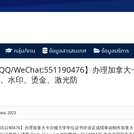
กลุ่ม/งาน
ข้อมูลสารสนเทศ
ข้อมูลบริการ
Q/WeChat:551190476】办理
印、水印、烫金、激光防
หาคม 2023
at:551190476】办理加拿大卡尔顿大学学位证书毕业证成绩单@制作