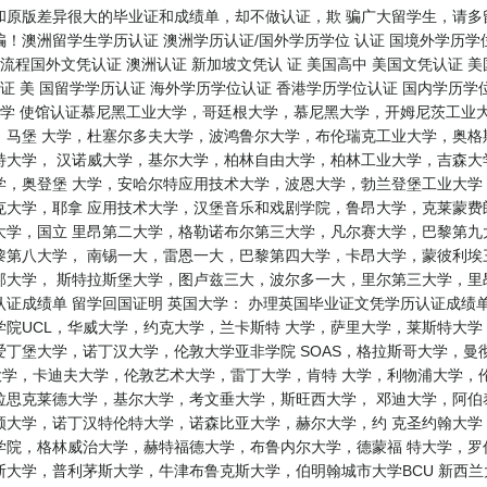
和原版差异很大的毕业证和成绩单，却不做认证，欺 骗广大留学生，请多
！澳洲留学生学历认证 澳洲学历认证/国外学历学位 认证 国境外学历学位
流程国外文凭认证 澳洲认证 新加坡文凭认 证 美国高中 美国文凭认证 美
证 美 国留学学历认证 海外学历学位认证 香港学历学位认证 国内学历学位
大学 使馆认证慕尼黑工业大学，哥廷根大学，慕尼黑大学，开姆尼茨工业
，马堡 大学，杜塞尔多夫大学，波鸿鲁尔大学，布伦瑞克工业大学，奥格
特大学， 汉诺威大学，基尔大学，柏林自由大学，柏林工业大学，吉森大
学，奥登堡 大学，安哈尔特应用技术大学，波恩大学，勃兰登堡工业大学
克大学，耶拿 应用技术大学，汉堡音乐和戏剧学院，鲁昂大学，克莱蒙费
大学，国立 里昂第二大学，格勒诺布尔第三大学，凡尔赛大学，巴黎第九
第八大学， 南锡一大，雷恩一大，巴黎第四大学，卡昂大学，蒙彼利埃三
邦大学， 斯特拉斯堡大学，图卢兹三大，波尔多一大，里尔第三大学，里
证成绩单 留学回国证明 英国大学： 办理英国毕业证文凭学历认证成绩
院UCL，华威大学，约克大学，兰卡斯特 大学，萨里大学，莱斯特大
丁堡大学，诺丁汉大学，伦敦大学亚非学院 SOAS，格拉斯哥大学，曼
大学，卡迪夫大学，伦敦艺术大学，雷丁大学，肯特 大学，利物浦大学，
拉思克莱德大学，基尔大学，考文垂大学，斯旺西大学， 邓迪大学，阿伯
顿大学，诺丁汉特伦特大学，诺森比亚大学，赫尔大学，约 克圣约翰大学
学院，格林威治大学，赫特福德大学，布鲁内尔大学，德蒙福 特大学，罗
利茅斯大学，牛津布鲁克斯大学，伯明翰城市大学BCU 新西兰大学： where ca