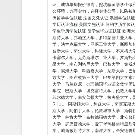
证、成绩单却报价很高，挖坑骗留学学生做
公环境，办理实力，选择实体公司，以防被骗
洲留学学位认证 法国文凭认证 澳洲学位认证
学历认证流程 美国文凭认证 纽约学历学位认
学生学历学位认证 留学生毕业证认证 欧洲
斯特大学，弗赖堡大学，多特蒙德工业大学
学，法兰克福大学，亚琛工业大学，斯图加
兹堡大学，萨尔大学，科隆大学，不来梅大
卡塞尔大学，克劳斯塔尔工业大学，罗斯托
昂大学，南布列塔尼大学，巴黎大学，第戎
学，滨海大学，科西嘉大学，尼斯大学，巴黎
兹大学，图卢兹第三大学，巴黎第四大学索
大学，马兰欧尼，办理德国毕业证文凭学历认
学院，巴斯大学，埃克塞特大学，伦敦大学学
菲尔德大学，南安普顿大学，拉夫堡大学，爱
RHUL，阿斯顿大学，利兹大学，萨塞克斯
斯大学，阿伯丁大学，伦敦城市大学，斯特
大学，林肯大学，布拉德福德大学，北安普
大学，罗汉普顿大学，爱丁堡玛格丽特皇后
学，威斯敏斯特大学，南岸大学，圣安德鲁斯大学，普