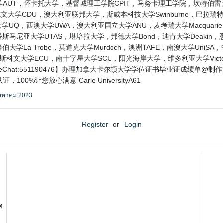
AUT，怀卡托大学，基督城理工学院CPIT，马努卡理工学院，坎特伯雷
大学CDU，澳大利亚联邦大学，斯威本科技大学Swinburne，巴拉瑞特大学
士兰大学UQ，西澳大学UWA，澳大利亚国立大学ANU，麦考瑞大学Macquari
ers，塔斯马尼亚大学UTAS，堪培拉大学，邦德大学Bond，迪肯大学Deaki
伯大学La Trobe，莫道克大学Murdoch，澳洲TAFE，南澳大学Uni
迪斯科文大学ECU，南十字星大学SCU，阳光海岸大学，维多利亚大学Vic
eChat:551190476】办理加拿大卡尔顿大学学位证书毕业证成绩单
%让您放心满意 Carle UniversityA61
ิงหาคม 2023
Register
or
Login
ด