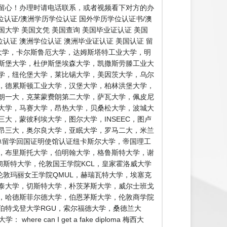
留心！办理时请电话联系，或者视频看下对方的办
认证/澳洲学历学位认证 国外学历学位认证书/澳
国大学 美国文凭 美国查询 美国毕业证认证 美国
认证 澳洲学位认证 澳洲毕业证认证 美国认证 留
大学，卡尔斯鲁厄大学，达姆斯塔特工业大学，明
斯堡大学，杜伊斯堡埃森大学，凯撒斯劳滕工业大
学，纽伦堡大学，莱比锡大学，美因茨大学，乌尔
，德累斯顿工业大学，汉堡大学，柏林洪堡大学，
朗一大，克莱蒙费朗第二大学，萨瓦大学，佩皮尼
大学，马赛大学，昂热大学，贝桑松大学，波城大
大，蒙彼利埃大学，图尔大学，INSEEC，图卢
昂三大，奥尔良大学，亚眠大学，罗马二大，米兰
单留学回国证明使馆认证纽卡斯尔大学，帝国理工
学，布里斯托大学，伯明翰大学，格鲁斯特大学，谢
彻斯特大学，伦敦国王学院KCL，皇家霍洛威大学
伦敦玛丽女王学院QMUL，赫瑞瓦特大学，埃塞克
泰大学，切斯特大学，朴茨茅斯大学，威尔士班戈
，哈德斯菲尔德大学，伯恩茅斯大学，伦敦商学院
伯特戈登大学RGU，索尔福德大学，桑德兰大
n I get a fake diploma 梅西大