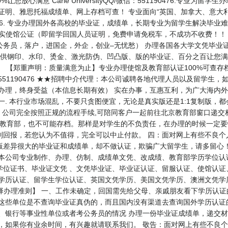
放心满意 Carle UniversityQQ/微信：551190476.专业
读证明、雅思托福成绩单、网上存档可查！ 专业面向“英国、加拿大、意大
476. 专业办理国外各高校的毕业证，成绩单，长期专业为留学生解决毕业难
目： 办理真实使馆公证（即留学回国人员证明，免费申请免税车，不成功不收费
公务员，落户，进国企，外企，创业–无忧愁） 办理各国各大学文凭毕业
提供钢印、水印、烫金、激光防伪、凹凸版、版的毕业证、百分之百让您满
） 【郑重声明：质量满意为止】专业办理使馆及教育部认证100%可查
: 551190476 ★★招聘中介代理：本公司诚聘各地代理人员以及留学
朝办理，终身受益（本信息长期有效） 实在办事，互惠互利，为广大海内
 本行业市场混乱，不要只贪图便宜，无论是真实版还是1:1复制版，
，公司完全按照正规的流程手续,可陪同客户一起前往北京教育部窗口递交
是教育部，也不可能存档。那样是对学生的不负责任，在办理的时候一定要
到回报，若您认为不值得，完全可以中止付款。 四：面对网上有些不良个
版差异很大的毕业证和成绩单，却不做认证，欺骗广大留学生，请多留心
 本公司专业制作、办理、仿制、成绩单文凭、改成绩、教育部学历学位认
学位证书、毕业证文凭 、文凭毕业证、毕业证认证、留服认证、使馆认证
生学历认证、留学生学位认证、英国文凭学历、美国文凭学历、澳洲文凭学
47 【业务选择办理准则】 一、工作未确定，回国需先给父母、亲戚朋友看下学
 这些单位是不查询毕业证真伪的，而且国内没有渠道去查询国外学历认证
、银行等事业性单位或者考公务员的情况 办理一份毕业证成绩单，递交材
员，如果你有业余时间，有兴趣就请联系我们。 敬告：面对网上有些不良