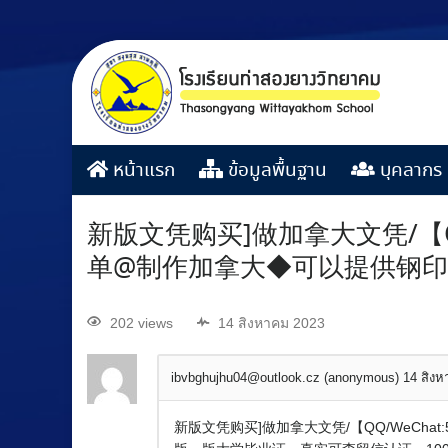
หน้าแรก
ข้อมูลพื้นฐาน
บุคลากร
新版文凭购买]做加拿大文凭/【Q
单@制作加拿大◆可以提供钢
202 views
14 สิงหาคม 2023
ibvbghujhu04@outlook.cz (anonymous)
14 สิง
新版文凭购买]做加拿大文凭/【QQ/WeCh