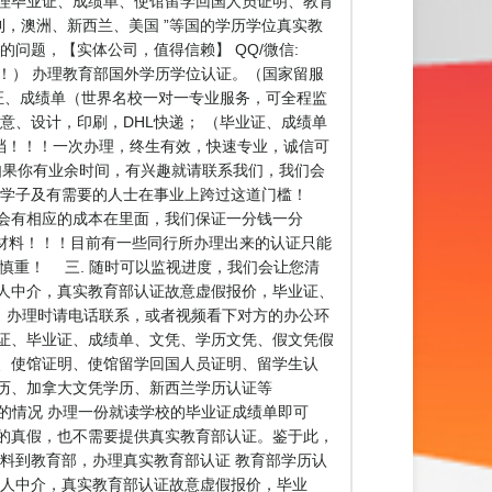
为留学生办理毕业证、成绩单、使馆留学回国人员证明、教育
利，澳洲、新西兰、美国 ”等国的学历学位真实教
的问题，【实体公司，值得信赖】 QQ/微信:
！！！） 办理教育部国外学历学位认证。（国家留服
证、成绩单（世界名校一对一专业服务，可全程监
意、设计，印刷，DHL快递； （毕业证、成绩单
存档！！！一次办理，终生有效，快速专业，诚信可
生，如果你有业余时间，有兴趣就请联系我们，我们会
外学子及有需要的人士在事业上跨过这道门槛！
都会有相应的成本在里面，我们保证一分钱一分
材料！！！目前有一些同行所办理出来的认证只能
慎重！ 三. 随时可以监视进度，我们会让您清
人中介，真实教育部认证故意虚假报价，毕业证、
！办理时请电话联系，或者视频看下对方的办公环
证、毕业证、成绩单、文凭、学历文凭、假文凭假
、使馆证明、使馆留学回国人员证明、留学生认
历、加拿大文凭学历、新西兰学历认证等
历认证的情况 办理一份就读学校的毕业证成绩单即可
的真假，也不需要提供真实教育部认证。鉴于此，
料到教育部，办理真实教育部认证 教育部学历认
个人中介，真实教育部认证故意虚假报价，毕业