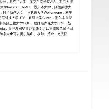
大学，奥克兰大学，奥克兰商学院AIS，悉尼大 学
ballarat，RMIT，墨尔本大学，阿德莱德大
e，纽卡斯尔大学，卧龙岗大学Wollongong，格里
n，悉尼科技大学UTS，科廷大学Curtin，墨尔本皇家
SA，中央昆士兰大学CQU，詹姆斯库克大学JCU，新
toria，办理澳洲毕业证文凭学历认证成绩单留学回
@制作加拿大◆可以提供钢印、水印、烫金、激光防