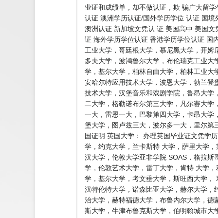
业证和成绩单，却不做认证，欺 骗广大留
认证 澳洲学历认证/国外学历学位 认证 国
澳洲认证 新加坡文凭认 证 美国高中 美国文
证 海外学历学位认证 香港学历学位认证 国
工业大学，哥廷根大学，慕尼黑大学，开姆
多夫大学，波鸿鲁尔大学，布伦瑞克工业大
学，基尔大学，柏林自由大学，柏林工业大
安哈尔特应用技术大学，波恩大学，勃兰登
技术大学，汉堡音乐和戏剧学院，鲁昂大学
二大学，格勒诺布尔第三大学，凡尔赛大学
一大，雷恩一大，巴黎第四大学，卡昂大学，
堡大学，图卢兹三大，波尔多一大，里尔第
国证明 英国大学： 办理英国毕业证文凭学
学，约克大学，兰卡斯特 大学，萨里大学
汉大学，伦敦大学亚非学院 SOAS，格拉
学，伦敦艺术大学，雷丁大学，肯特 大学，
学，基尔大学，考文垂大学，斯旺西大学，
汉特伦特大学，诺森比亚大学，赫尔大学，
治大学，赫特福德大学，布鲁内尔大学，德
斯大学，牛津布鲁克斯大学，伯明翰城市大学BCU 