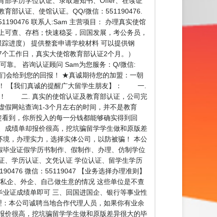
育部学历学位认证、录取通知书、Offer、在读证
认证、使馆认证。QQ/微信：551190476.
0476 联系人:Sam 主营项目： 办理真实使馆
上可查、存档；快速稳妥，回国发展，考公务员，
踪进度） 提供整套申请学校材料 可以提供钢
7个工作日，真实大使馆教育部认证2个月。）
。 咨询认证顾问 Sam为您服务：Q/微信:
我们会给到您的回报！ ★真诚期待您的加盟：一朝
！ 【我们真诚的提醒广大留学生朋友】： 一.
货！ 二. 真实的使馆认证及教育部认证，公司完
假网站查询1-3个月左右的时间，并不是教育
楚看到，你所投入的每一分钱都能够确实得到回
、成绩单却报价很高，挖坑骗留学学生做和原版差
境，办理实力，选择实体公司，以防被骗！ 本公
假毕业证假学历书制作、假制作、办理、仿制学位
证、学历认证、文凭认证 学位认证、留学生学历
76 微信：55119047 【业务选择办理准则】
私企、外企、自己做生意的情况 这些单位是不查
业证成绩单即可 三、回国进国企、银行等事业性
理：本公司诚聘当地合作代理人员，如果你有业余
报价很高，挖坑骗留学学生做和原版差异很大的毕