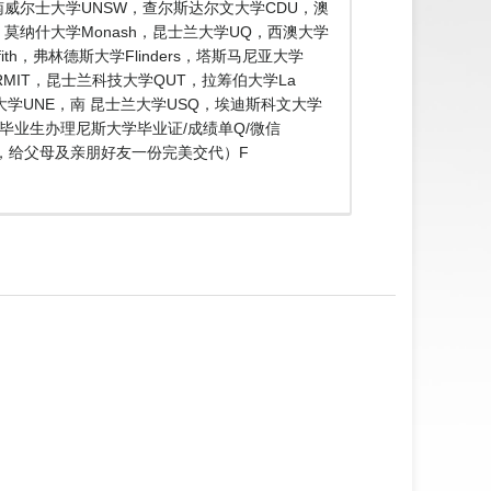
南威尔士大学UNSW，查尔斯达尔文大学CDU，澳
de，莫纳什大学Monash，昆士兰大学UQ，西澳大学
ith，弗林德斯大学Flinders，塔斯马尼亚大学
 RMIT，昆士兰科技大学QUT，拉筹伯大学La
兰大学UNE，南 昆士兰大学USQ，埃迪斯科文大学
明毕业生办理尼斯大学毕业证/成绩单Q/微信
料，给父母及亲朋好友一份完美交代）F