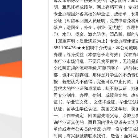
母及亲朋好友一份完美交代）QQ/微信：55
明、雅思托福成绩单、网上存档可查！ 专业面
专业办理国外各高校的毕业证，成绩单，长期专业
公证（即留学回国人员证明，免费申请免税
落户，进国企，外企，创业–无忧愁） 办理
印、水印、烫金、激光防伪、凹凸版、版的毕
【郑重声明：质量满意为止】专业办理使馆及教
551190476 ★★招聘中介代理：本
办理，终身受益（本信息长期有效） 实在
本行业市场混乱，不要只贪图便宜，无论是真
全按照正规的流程手续,可陪同客户一起前往
部，也不可能存档。那样是对学生的不负责
报，若您认为不值得，完全可以中止付款。
异很大的毕业证和成绩单，却不做认证，欺
司专业制作、办理、仿制、成绩单文凭、改
证书、毕业证文凭 、文凭毕业证、毕业证
认证、留学生学位认证、英国文凭学历、美国文凭
一、工作未确定，回国需先给父母、亲戚朋友
询毕业证真伪的，而且国内没有渠道去查询
单位或者考公务员的情况 办理一份毕业证成
时间，有兴趣就请联系我们。 敬告：面对