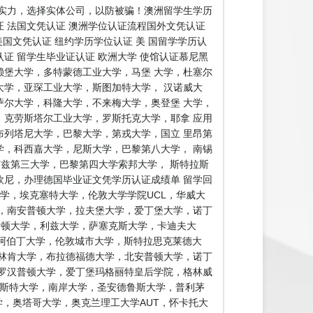
实力，选择实体公司，以防被骗！澳洲留学生学历
证 法国文凭认证 澳洲学位认证流程国外文凭认证
美国文凭认证 纽约学历学位认证 美 国留学学历认
认证 留学生毕业证认证 欧洲大学 使馆认证慕尼黑
堡大学，多特蒙德工业大学，马堡 大学，杜塞尔
学，亚琛工业大学，斯图加特大学， 汉诺威大
尔大学，科隆大学，不来梅大学，奥登堡 大学，
克劳斯塔尔工业大学，罗斯托克大学，耶拿 应用
列塔尼大学，巴黎大学，第戎大学，国立 里昂第
，科西嘉大学，尼斯大学，巴黎第八大学， 南锡
卢兹第三大学，巴黎第四大学索邦大学， 斯特拉斯
尼，办理德国毕业证文凭学历认证成绩单 留学回
学，埃克塞特大学，伦敦大学学院UCL，华威大
，南安普顿大学，拉夫堡大学，爱丁堡大学，诺丁
阿斯顿大学，利兹大学，萨塞克斯大学，卡迪夫大
，阿伯丁大学，伦敦城市大学，斯特拉思克莱德大
林肯大学，布拉德福德大学，北安普顿大学，诺丁
罗汉普顿大学，爱丁堡玛格丽特皇后学院，格林威
敏斯特大学，南岸大学，圣安德鲁斯大学，普利茅
学，林肯大学，奥塔哥大学，奥克兰理工大学AUT，怀卡托大