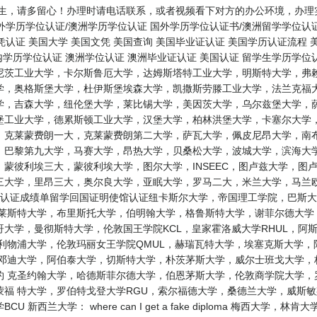
学生，请多留心！办理时请电话联系，或者视频看下对方的办公环境，办理
境外学历学位认证/澳洲学历学位认证 国外学历学位认证书/澳洲留学学位认
凭认证 美国大学 美国文凭 美国查询 美国毕业证认证 美国学历认证流程 
内学历学位认证 澳洲学位认证 澳洲毕业证认证 美国认证 留学生学历学位
尼茨工业大学，卡尔斯鲁厄大学，达姆斯塔特工业大学，明斯特大学，弗赖
学，奥格斯堡大学，杜伊斯堡埃森大学，凯撒斯劳滕工业大学，法兰克福大
学，吉森大学，纽伦堡大学，莱比锡大学，美因茨大学，乌尔兹堡大学，萨
堡工业大学，德累斯顿工业大学，汉堡大学，柏林洪堡大学，卡塞尔大学，
，克莱蒙费朗一大，克莱蒙费朗第二大学，萨瓦大学，佩皮尼昂大学，南布
，巴黎第九大学，马赛大学，昂热大学，贝桑松大学，波城大学，滨海大学
蒙彼利埃三大，蒙彼利埃大学，图尔大学，INSEEC，图卢兹大学，图
三大学，里昂三大，奥尔良大学，亚眠大学，罗马二大，米兰大学，马兰欧
历认证成绩单留学回国证明使馆认证纽卡斯尔大学，帝国理工学院，巴斯大
，莱斯特大学，布里斯托大学，伯明翰大学，格鲁斯特大学，谢菲尔德大学
斯哥大学，曼彻斯特大学，伦敦国王学院KCL，皇家霍洛威大学RHUL，
利物浦大学，伦敦玛丽女王学院QMUL，赫瑞瓦特大学，埃塞克斯大学
 邓迪大学，阿伯泰大学，切斯特大学，朴茨茅斯大学，威尔士班戈大学，
约 克圣约翰大学，哈德斯菲尔德大学，伯恩茅斯大学，伦敦商学院大学，
蒙福 特大学，罗伯特戈登大学RGU，索尔福德大学，桑德兰大学，威斯
新西兰大学： where can I get a fake diploma 梅西大