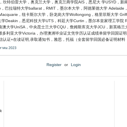
，坎特伯雷大学，奥克兰大学，奥克兰商学院AIS，悉尼大 学USYD，新
，巴拉瑞特大学ballarat，RMIT，墨尔本大学，阿德莱德大学 Adelai
uarie，纽卡斯尔大学，卧龙岗大学Wollongong，格里菲斯大学 Griff
学Deakin，悉尼科技大学UTS，科廷大学Curtin，墨尔本皇家理工学院
FE，南澳大学UniSA，中央昆士兰大学CQU，詹姆斯库克大学JCU，新英格
维多利亚大学Victoria，办理澳洲毕业证文凭学历认证成绩单留学回国证
单+留信认证+在读证明,录取通知书，雅思，托福（全套留学回国必备证明材
งหาคม 2023
Register
or
Login
ด