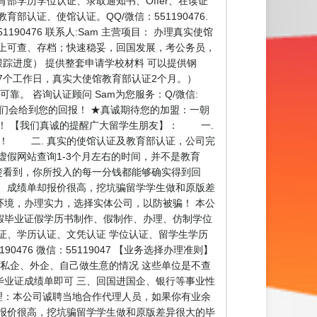
育部学历学位认证、录取通知书、Offer、在读证
认证、使馆认证。QQ/微信：551190476.
0476 联系人:Sam 主营项目： 办理真实使馆
上可查、存档；快速稳妥，回国发展，考公务员，
踪进度） 提供整套申请学校材料 可以提供钢
7个工作日，真实大使馆教育部认证2个月。）
。 咨询认证顾问 Sam为您服务：Q/微信:
我们会给到您的回报！ ★真诚期待您的加盟：一朝
！ 【我们真诚的提醒广大留学生朋友】： 一.
货！ 二. 真实的使馆认证及教育部认证，公司完
假网站查询1-3个月左右的时间，并不是教育
楚看到，你所投入的每一分钱都能够确实得到回
、成绩单却报价很高，挖坑骗留学学生做和原版差
境，办理实力，选择实体公司，以防被骗！ 本公
假毕业证假学历书制作、假制作、办理、仿制学位
证、学历认证、文凭认证 学位认证、留学生学历
76 微信：55119047 【业务选择办理准则】
私企、外企、自己做生意的情况 这些单位是不查
业证成绩单即可 三、回国进国企、银行等事业性
理：本公司诚聘当地合作代理人员，如果你有业余
报价很高，挖坑骗留学学生做和原版差异很大的毕