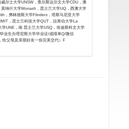
南威尔士大学UNSW，查尔斯达尔文大学CDU，澳
de，莫纳什大学Monash，昆士兰大学UQ，西澳大学
ith，弗林德斯大学Flinders，塔斯马尼亚大学
 RMIT，昆士兰科技大学QUT，拉筹伯大学La
兰大学UNE，南 昆士兰大学USQ，埃迪斯科文大学
明毕业生办理尼斯大学毕业证/成绩单Q/微信
料，给父母及亲朋好友一份完美交代）F