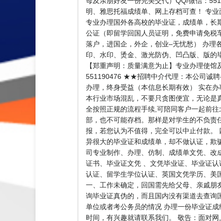
母及亲朋好友一份完美交代）QQ/微信：55
明、雅思托福成绩单、网上存档可查！ 专业面
专业办理国外各高校的毕业证，成绩单，长期专业
公证（即留学回国人员证明，免费申请免税
落户，进国企，外企，创业–无忧愁） 办理
印、水印、烫金、激光防伪、凹凸版、版的毕
【郑重声明：质量满意为止】专业办理使馆及教
551190476 ★★招聘中介代理：本
办理，终身受益（本信息长期有效） 实在
本行业市场混乱，不要只贪图便宜，无论是真
全按照正规的流程手续,可陪同客户一起前往
部，也不可能存档。那样是对学生的不负责
报，若您认为不值得，完全可以中止付款。
异很大的毕业证和成绩单，却不做认证，欺
司专业制作、办理、仿制、成绩单文凭、改
证书、毕业证文凭 、文凭毕业证、毕业证
认证、留学生学位认证、英国文凭学历、美国文凭
一、工作未确定，回国需先给父母、亲戚朋友
询毕业证真伪的，而且国内没有渠道去查询
单位或者考公务员的情况 办理一份毕业证成
时间，有兴趣就请联系我们。 敬告：面对