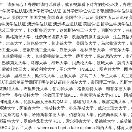
学生，请多留心！办理时请电话联系，或者视频看下对方的办公环境，办理
境外学历学位认证/澳洲学历学位认证 国外学历学位认证书/澳洲留学学位认
凭认证 美国大学 美国文凭 美国查询 美国毕业证认证 美国学历认证流程 
内学历学位认证 澳洲学位认证 澳洲毕业证认证 美国认证 留学生学历学位
尼茨工业大学，卡尔斯鲁厄大学，达姆斯塔特工业大学，明斯特大学，弗赖
学，奥格斯堡大学，杜伊斯堡埃森大学，凯撒斯劳滕工业大学，法兰克福大
学，吉森大学，纽伦堡大学，莱比锡大学，美因茨大学，乌尔兹堡大学，萨
堡工业大学，德累斯顿工业大学，汉堡大学，柏林洪堡大学，卡塞尔大学，
，克莱蒙费朗一大，克莱蒙费朗第二大学，萨瓦大学，佩皮尼昂大学，南布
，巴黎第九大学，马赛大学，昂热大学，贝桑松大学，波城大学，滨海大学
蒙彼利埃三大，蒙彼利埃大学，图尔大学，INSEEC，图卢兹大学，图
三大学，里昂三大，奥尔良大学，亚眠大学，罗马二大，米兰大学，马兰欧
历认证成绩单留学回国证明使馆认证纽卡斯尔大学，帝国理工学院，巴斯大
，莱斯特大学，布里斯托大学，伯明翰大学，格鲁斯特大学，谢菲尔德大学
斯哥大学，曼彻斯特大学，伦敦国王学院KCL，皇家霍洛威大学RHUL，
利物浦大学，伦敦玛丽女王学院QMUL，赫瑞瓦特大学，埃塞克斯大学
 邓迪大学，阿伯泰大学，切斯特大学，朴茨茅斯大学，威尔士班戈大学，
约 克圣约翰大学，哈德斯菲尔德大学，伯恩茅斯大学，伦敦商学院大学，
蒙福 特大学，罗伯特戈登大学RGU，索尔福德大学，桑德兰大学，威斯
新西兰大学： where can I get a fake diploma 梅西大