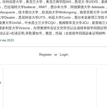
，坎特伯雷大学，奥克兰大学，奥克兰商学院AIS，悉尼大 学USYD，新
，巴拉瑞特大学ballarat，RMIT，墨尔本大学，阿德莱德大学 Adelai
uarie，纽卡斯尔大学，卧龙岗大学Wollongong，格里菲斯大学 Griff
学Deakin，悉尼科技大学UTS，科廷大学Curtin，墨尔本皇家理工学院
FE，南澳大学UniSA，中央昆士兰大学CQU，詹姆斯库克大学JCU，新英格
维多利亚大学Victoria，办理澳洲毕业证文凭学历认证成绩单留学回国证
单+留信认证+在读证明,录取通知书，雅思，托福（全套留学回国必备证明材
งหาคม 2023
Register
or
Login
ด