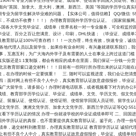
1190476.专业为留学生办理毕业证、成绩单、使馆留学回国人员证明、教
向“英国、加拿大、意大利，澳洲、新西兰、美国 ”等国的学历学位真实教育部
为留学生解决毕业难的问题，【实体公司，值得信赖】 QQ/微信: 55119
车，不成功不收费！！！） 办理教育部国外学历学位认证。（国家留服网
各国各大学文凭毕业证、成绩单（世界名校一对一专业服务，可全程监控跟
业证、百分之百让您满意、设计，印刷，DHL快递； （毕业证、成绩单
育部认证100%可查存档！！！一次办理，终生有效，快速专业，诚信可靠
公司诚聘各地代理人员以及留学生，如果你有业余时间，有兴趣就请联系我们，
办事，互惠互利，为广大海内外学子及有需要的人士在事业上跨过这道门槛
实版还是1:1复制版，都会有相应的成本在里面，我们保证一分钱一分
北京教育部窗口递交材料！！！目前有一些同行所办理出来的认证只能在虚
任，在办理的时候一定要慎重！ 三. 随时可以监视进度，我们会让您清
 四：面对网上有些不良个人中介，真实教育部认证故意虚假报价，毕业证
骗广大留学生，请多留心！办理时请电话联系，或者视频看下对方的办公环
成绩、教育部学历学位认证、毕业证、成绩单、文凭、学历文凭、假文凭
认证、留服认证、使馆认证、使馆证明、使馆留学回国人员证明、留学生认
学历、澳洲文凭学历、加拿大文凭学历、新西兰学历认证等QQ:5511904
看下学历认证的情况 办理一份就读学校的毕业证成绩单即可 二、回国进
国外学历认证的真假，也不需要提供真实教育部认证。鉴于此，办理一份毕
绩单，递交材料到教育部，办理真实教育部认证 教育部学历认证 诚招代
网上有些不良个人中介，真实教育部认证故意虚假报价，毕业证、成绩单却