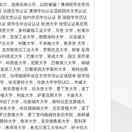
实力，选择实体公司，以防被骗！澳洲留学生学历
证 法国文凭认证 澳洲学位认证流程国外文凭认证
美国文凭认证 纽约学历学位认证 美 国留学学历认
认证 留学生毕业证认证 欧洲大学 使馆认证慕尼黑
堡大学，多特蒙德工业大学，马堡 大学，杜塞尔
学，亚琛工业大学，斯图加特大学， 汉诺威大
尔大学，科隆大学，不来梅大学，奥登堡 大学，
克劳斯塔尔工业大学，罗斯托克大学，耶拿 应用
列塔尼大学，巴黎大学，第戎大学，国立 里昂第
，科西嘉大学，尼斯大学，巴黎第八大学， 南锡
卢兹第三大学，巴黎第四大学索邦大学， 斯特拉斯
尼，办理德国毕业证文凭学历认证成绩单 留学回
学，埃克塞特大学，伦敦大学学院UCL，华威大
，南安普顿大学，拉夫堡大学，爱丁堡大学，诺丁
阿斯顿大学，利兹大学，萨塞克斯大学，卡迪夫大
，阿伯丁大学，伦敦城市大学，斯特拉思克莱德大
林肯大学，布拉德福德大学，北安普顿大学，诺丁
罗汉普顿大学，爱丁堡玛格丽特皇后学院，格林威
敏斯特大学，南岸大学，圣安德鲁斯大学，普利茅
学，林肯大学，奥塔哥大学，奥克兰理工大学AUT，怀卡托大