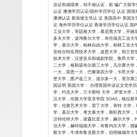
业证和成绩单，却不做认证，欺 骗广大留
认证 澳洲学历认证/国外学历学位 认证 国
澳洲认证 新加坡文凭认 证 美国高中 美国文
证 海外学历学位认证 香港学历学位认证 国
工业大学，哥廷根大学，慕尼黑大学，开姆
多夫大学，波鸿鲁尔大学，布伦瑞克工业大
学，基尔大学，柏林自由大学，柏林工业大
安哈尔特应用技术大学，波恩大学，勃兰登
技术大学，汉堡音乐和戏剧学院，鲁昂大学
二大学，格勒诺布尔第三大学，凡尔赛大学
一大，雷恩一大，巴黎第四大学，卡昂大学，
堡大学，图卢兹三大，波尔多一大，里尔第
国证明 英国大学： 办理英国毕业证文凭学
学，约克大学，兰卡斯特 大学，萨里大学
汉大学，伦敦大学亚非学院 SOAS，格拉
学，伦敦艺术大学，雷丁大学，肯特 大学，
学，基尔大学，考文垂大学，斯旺西大学，
汉特伦特大学，诺森比亚大学，赫尔大学，
治大学，赫特福德大学，布鲁内尔大学，德
斯大学，牛津布鲁克斯大学，伯明翰城市大学BCU 