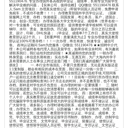
551190476. 专业办理国外各高校的毕业证，成绩单，长期专业为留学生
解决毕业难的问题，【实体公司，值得信赖】 QQ/微信: 551190476 联系
人:Sam 主营项目： 办理真实使馆公证（即留学回国人员证明，免费申请
免税车，不成功不收费！！！） 办理教育部国外学历学位认证。（国家
留服网上可查、存档；快速稳妥，回国发展，考公务员，落户，进国企，
外企，创业–无忧愁） 办理各国各大学文凭毕业证、成绩单（世界名校一
对一专业服务，可全程监控跟踪进度） 提供整套申请学校材料 可以提供
钢印、水印、烫金、激光防伪、凹凸版、版的毕业证、百分之百让您满
意、设计，印刷，DHL快递； （毕业证、成绩单7个工作日，真实大使馆
教育部认证2个月。） 【郑重声明：质量满意为止】专业办理使馆及教育
部认证100%可查存档！！！一次办理，终生有效，快速专业，诚信可
靠。 咨询认证顾问 Sam为您服务：Q/微信: 551190476 ★★招聘中介代
理：本公司诚聘各地代理人员以及留学生，如果你有业余时间，有兴趣就
请联系我们，我们会给到您的回报！ ★真诚期待您的加盟：一朝办理，
终身受益（本信息长期有效） 实在办事，互惠互利，为广大海内外学子
及有需要的人士在事业上跨过这道门槛！ 【我们真诚的提醒广大留学生
朋友】： 一. 本行业市场混乱，不要只贪图便宜，无论是真实版还是
1:1复制版，都会有相应的成本在里面，我们保证一分钱一分货！ 二.
真实的使馆认证及教育部认证，公司完全按照正规的流程手续,可陪同客
户一起前往北京教育部窗口递交材料！！！目前有一些同行所办理出来的
认证只能在虚假网站查询1-3个月左右的时间，并不是教育部，也不可能
存档。那样是对学生的不负责任，在办理的时候一定要慎重！ 三. 随时
可以监视进度，我们会让您清楚看到，你所投入的每一分钱都能够确实得
到回报，若您认为不值得，完全可以中止付款。 四：面对网上有些不良
个人中介，真实教育部认证故意虚假报价，毕业证、成绩单却报价很高，
挖坑骗留学学生做和原版差异很大的毕业证和成绩单，却不做认证，欺骗
广大留学生，请多留心！办理时请电话联系，或者视频看下对方的办公环
境，办理实力，选择实体公司，以防被骗！ 本公司专业制作、办理、仿
制、成绩单文凭、改成绩、教育部学历学位认证、毕业证、成绩单、文
凭、学历文凭、假文凭假毕业证假学历书制作、假制作、办理、仿制学位
证书、毕业证文凭 、文凭毕业证、毕业证认证、留服认证、使馆认证、
使馆证明、使馆留学回国人员证明、留学生认证、学历认证、文凭认证