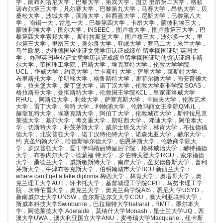
学，南布列塔尼大学，巴黎大学，第戎大学，国立 里昂第二大学，格勒
诺布尔第三大学，凡尔赛大学，巴黎第九大学，马赛大学，昂热大学，贝
桑松大学，波城大学，滨海大学，科西嘉大学，尼斯大学，巴黎第八大
学， 南锡一大，雷恩一大，巴黎第四大学，卡昂大学，蒙彼利埃三大，
蒙彼利埃大学，图尔大学，INSEEC，图卢兹大学，图卢兹第三大学，巴
黎第四大学索邦大学， 斯特拉斯堡大学，图卢兹三大，波尔多一大，里
尔第三大学，里昂三大，奥尔良大学，亚眠大学，罗马二大，米兰大学，
马兰欧尼，办理德国毕业证文凭学历认证成绩单 留学回国证明 英国大
学： 办理英国毕业证文凭学历认证成绩单留学回国证明使馆认证纽卡斯
尔大学，帝国理工学院，巴斯大学，埃克塞特大学，伦敦大学学院
UCL，华威大学，约克大学，兰卡斯特 大学，萨里大学，莱斯特大学，
布里斯托大学，伯明翰大学，格鲁斯特大学，谢菲尔德大学，南安普顿大
学，拉夫堡大学，爱丁堡大学，诺丁汉大学，伦敦大学亚非学院 SOAS，
格拉斯哥大学，曼彻斯特大学，伦敦国王学院KCL，皇家霍洛威大学
RHUL，阿斯顿大学，利兹大学，萨塞克斯大学，卡迪夫大学，伦敦艺术
大学，雷丁大学，肯特 大学，利物浦大学，伦敦玛丽女王学院QMUL，
赫瑞瓦特大学，埃塞克斯大学，阿伯丁大学，伦敦城市大学，斯特拉思克
莱德大学，基尔大学，考文垂大学，斯旺西大学， 邓迪大学，阿伯泰大
学，切斯特大学，朴茨茅斯大学，威尔士班戈大学，林肯大学，布拉德福
德大学，北安普顿大学，诺丁汉特伦特大学，诺森比亚大学，赫尔大学，
约 克圣约翰大学，哈德斯菲尔德大学，伯恩茅斯大学，伦敦商学院大
学，罗汉普顿大学，爱丁堡玛格丽特皇后学院，格林威治大学，赫特福德
大学，布鲁内尔大学，德蒙福 特大学，罗伯特戈登大学RGU，索尔福德
大学，桑德兰大学，威斯敏斯特大学，南岸大学，圣安德鲁斯大学，普利
茅斯大学，牛津布鲁克斯大学，伯明翰城市大学BCU 新西兰大学：
where can I get a fake diploma 梅西大学，林肯大学，奥塔哥大学，奥
克兰理工大学AUT，怀卡托大学，基督城理工学院CPIT，马努卡理工学
院，坎特伯雷大学，奥克兰大学，奥克兰商学院AIS，悉尼大 学USYD，
新南威尔士大学UNSW，查尔斯达尔文大学CDU，澳大利亚联邦大学，
斯威本科技大学Swinburne，巴拉瑞特大学ballarat，RMIT，墨尔本大
学，阿德莱德大学 Adelaide，莫纳什大学Monash，昆士兰大学UQ，西
澳大学UWA，澳大利亚国立大学ANU，麦考瑞大学Macquarie，纽卡斯