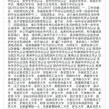
学位认证、留学生学历认证、留学生学位认证、英国文凭学历、美国文凭
学历、澳洲文凭学历、加拿大文凭学历、新西兰学历认证等
QQ:551190476 微信：55119047 【业务选择办理准则】 一、工作未确
定，回国需先给父母、亲戚朋友看下学历认证的情况 办理一份就读学校
的毕业证成绩单即可 二、回国进私企、外企、自己做生意的情况 这些单
位是不查询毕业证真伪的，而且国内没有渠道去查询国外学历认证的真
假，也不需要提供真实教育部认证。鉴于此，办理一份毕业证成绩单即可
三、回国进国企、银行等事业性单位或者考公务员的情况 办理一份毕业
证成绩单，递交材料到教育部，办理真实教育部认证 教育部学历认证 诚
招代理：本公司诚聘当地合作代理人员，如果你有业余时间，有兴趣就请
联系我们。 敬告：面对网上有些不良个人中介，真实教育部认证故意虚
假报价，毕业证、成绩单却报价很高，挖坑骗留学学生做和原版差异很大
的毕业证和成绩单，却不做认证，欺 骗广大留学生，请多留心！办理时
请电话联系，或者视频看下对方的办公环境，办理实力，选择实体公司，
以防被骗！澳洲留学生学历认证 澳洲学历认证/国外学历学位 认证 国境外
学历学位认证/澳洲学历学位认证 国外学历学位认证书/澳洲留学学位认证
法国文凭认证 澳洲学位认证流程国外文凭认证 澳洲认证 新加坡文凭认 证
美国高中 美国文凭认证 美国大学 美国文凭 美国查询 美国毕业证认证 美
国学历认证流程 美国文凭认证 纽约学历学位认证 美 国留学学历认证 海
外学历学位认证 香港学历学位认证 国内学历学位认证 澳洲学位认证 澳洲
毕业证认证 美国认证 留学生学历学位认证 留学生毕业证认证 欧洲大学
使馆认证慕尼黑工业大学，哥廷根大学，慕尼黑大学，开姆尼茨工业大
学，卡尔斯鲁厄大学，达姆斯塔特工业大学，明斯特大学，弗赖堡大学，
多特蒙德工业大学，马堡 大学，杜塞尔多夫大学，波鸿鲁尔大学，布伦
瑞克工业大学，奥格斯堡大学，杜伊斯堡埃森大学，凯撒斯劳滕工业大
学，法兰克福大学，亚琛工业大学，斯图加特大学， 汉诺威大学，基尔
大学，柏林自由大学，柏林工业大学，吉森大学，纽伦堡大学，莱比锡大
学，美因茨大学，乌尔兹堡大学，萨尔大学，科隆大学，不来梅大学，奥
登堡 大学，安哈尔特应用技术大学，波恩大学，勃兰登堡工业大学，德
累斯顿工业大学，汉堡大学，柏林洪堡大学，卡塞尔大学，克劳斯塔尔工
业大学，罗斯托克大学，耶拿 应用技术大学，汉堡音乐和戏剧学院，鲁
昂大学，克莱蒙费朗一大，克莱蒙费朗第二大学，萨瓦大学，佩皮尼昂大