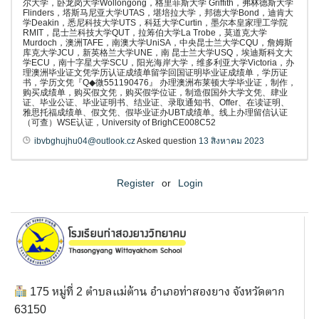
尔大学，卧龙岗大学Wollongong，格里菲斯大学 Griffith，弗林德斯大学
Flinders，塔斯马尼亚大学UTAS，堪培拉大学，邦德大学Bond，迪肯大
学Deakin，悉尼科技大学UTS，科廷大学Curtin，墨尔本皇家理工学院
RMIT，昆士兰科技大学QUT，拉筹伯大学La Trobe，莫道克大学
Murdoch，澳洲TAFE，南澳大学UniSA，中央昆士兰大学CQU，詹姆斯
库克大学JCU，新英格兰大学UNE，南 昆士兰大学USQ，埃迪斯科文大
学ECU，南十字星大学SCU，阳光海岸大学，维多利亚大学Victoria，办
理澳洲毕业证文凭学历认证成绩单留学回国证明毕业证成绩单，学历证
书，学历文凭『Q◆微551190476』 办理澳洲布莱顿大学毕业证，制作，
购买成绩单，购买假文凭，购买假学位证，制造假国外大学文凭、肆业
证、毕业公证、毕业证明书、结业证、录取通知书、Offer、在读证明、
雅思托福成绩单、假文凭、假毕业证办UBT成绩单。线上办理留信认证
（可查）WSE认证，University of BrighCE008C52
ibvbghujhu04@outlook.cz
Asked question
13 สิงหาคม 2023
Register
or
Login
175 หมู่ที่ 2 ตำบลแม่ต้าน อำเภอท่าสองยาง จังหวัดตาก
63150