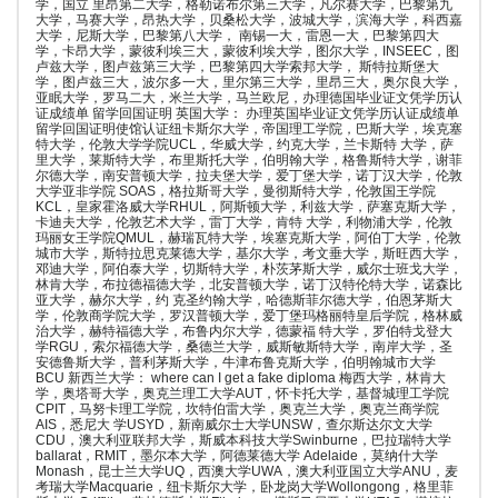
学，国立 里昂第二大学，格勒诺布尔第三大学，凡尔赛大学，巴黎第九
大学，马赛大学，昂热大学，贝桑松大学，波城大学，滨海大学，科西嘉
大学，尼斯大学，巴黎第八大学， 南锡一大，雷恩一大，巴黎第四大
学，卡昂大学，蒙彼利埃三大，蒙彼利埃大学，图尔大学，INSEEC，图
卢兹大学，图卢兹第三大学，巴黎第四大学索邦大学， 斯特拉斯堡大
学，图卢兹三大，波尔多一大，里尔第三大学，里昂三大，奥尔良大学，
亚眠大学，罗马二大，米兰大学，马兰欧尼，办理德国毕业证文凭学历认
证成绩单 留学回国证明 英国大学： 办理英国毕业证文凭学历认证成绩单
留学回国证明使馆认证纽卡斯尔大学，帝国理工学院，巴斯大学，埃克塞
特大学，伦敦大学学院UCL，华威大学，约克大学，兰卡斯特 大学，萨
里大学，莱斯特大学，布里斯托大学，伯明翰大学，格鲁斯特大学，谢菲
尔德大学，南安普顿大学，拉夫堡大学，爱丁堡大学，诺丁汉大学，伦敦
大学亚非学院 SOAS，格拉斯哥大学，曼彻斯特大学，伦敦国王学院
KCL，皇家霍洛威大学RHUL，阿斯顿大学，利兹大学，萨塞克斯大学，
卡迪夫大学，伦敦艺术大学，雷丁大学，肯特 大学，利物浦大学，伦敦
玛丽女王学院QMUL，赫瑞瓦特大学，埃塞克斯大学，阿伯丁大学，伦敦
城市大学，斯特拉思克莱德大学，基尔大学，考文垂大学，斯旺西大学，
邓迪大学，阿伯泰大学，切斯特大学，朴茨茅斯大学，威尔士班戈大学，
林肯大学，布拉德福德大学，北安普顿大学，诺丁汉特伦特大学，诺森比
亚大学，赫尔大学，约 克圣约翰大学，哈德斯菲尔德大学，伯恩茅斯大
学，伦敦商学院大学，罗汉普顿大学，爱丁堡玛格丽特皇后学院，格林威
治大学，赫特福德大学，布鲁内尔大学，德蒙福 特大学，罗伯特戈登大
学RGU，索尔福德大学，桑德兰大学，威斯敏斯特大学，南岸大学，圣
安德鲁斯大学，普利茅斯大学，牛津布鲁克斯大学，伯明翰城市大学
BCU 新西兰大学： where can I get a fake diploma 梅西大学，林肯大
学，奥塔哥大学，奥克兰理工大学AUT，怀卡托大学，基督城理工学院
CPIT，马努卡理工学院，坎特伯雷大学，奥克兰大学，奥克兰商学院
AIS，悉尼大 学USYD，新南威尔士大学UNSW，查尔斯达尔文大学
CDU，澳大利亚联邦大学，斯威本科技大学Swinburne，巴拉瑞特大学
ballarat，RMIT，墨尔本大学，阿德莱德大学 Adelaide，莫纳什大学
Monash，昆士兰大学UQ，西澳大学UWA，澳大利亚国立大学ANU，麦
考瑞大学Macquarie，纽卡斯尔大学，卧龙岗大学Wollongong，格里菲