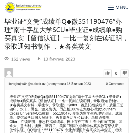
MENU
毕业证“文凭”成绩单Q◆微551190476“办
理”南十字星大学SCU●毕业证●成绩单●购
买真实【留信认证】一比一复刻在读证明，
录取通知书制作 ，★各类英文
162 views
13 สิงหาคม 2023
0
ibvbghujhu04@outlook.cz (anonymous)
13 สิงหาคม 2023
0
Comments
毕业证“文凭”成绩单Q◆微551190476“办理”南十字星大学SCU●毕业证●
成绩单●购买真实【留信认证】一比一复刻在读证明，录取通知书制作 ，
★各类英文材料（学生卡、录取通知书offer，雅思托福成绩单，质量工艺
钢印、水印、烫金、激光防伪、凹凸版100%让您放心满意Southern
Cross UniversityQQ/微信：551190476.专业为留学生办理毕业证、成绩
单、使馆留学回国人员证明、教育部学历学位认证、录取通知书、
Offer、在读证明、雅思托福成绩单、网上存档可查！ 专业面向“英国、加
拿大、意大利，澳洲、新西兰、美国 ”等国的学历学位真实教育部认证、
使馆认证。QQ/微信：551190476. 专业办理国外各高校的毕业证，成绩