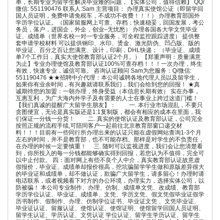
单，长期专业为留学生解决毕业难的问题，【实体公司，值得信赖】 QQ/
微信: 551190476 联系人:Sam 主营项目： 办理真实使馆公证（即留学回
国人员证明，免费申请免税车，不成功不收费！！！） 办理教育部国外
学历学位认证。（国家留服网上可查、存档；快速稳妥，回国发展，考公
务员，落户，进国企，外企，创业–无忧愁） 办理各国各大学文凭毕业
证、成绩单（世界名校一对一专业服务，可全程监控跟踪进度） 提供整
套申请学校材料 可以提供钢印、水印、烫金、激光防伪、凹凸版、版的
毕业证、百分之百让您满意、设计，印刷，DHL快递； （毕业证、成绩
单7个工作日，真实大使馆教育部认证2个月。） 【郑重声明：质量满意
为止】专业办理使馆及教育部认证100%可查存档！！！一次办理，终生
有效，快速专业，诚信可靠。 咨询认证顾问 Sam为您服务：Q/微信:
551190476 ★★招聘中介代理：本公司诚聘各地代理人员以及留学生，
如果你有业余时间，有兴趣就请联系我们，我们会给到您的回报！ ★真
诚期待您的加盟：一朝办理，终身受益（本信息长期有效） 实在办事，
互惠互利，为广大海内外学子及有需要的人士在事业上跨过这道门槛！
【我们真诚的提醒广大留学生朋友】： 一. 本行业市场混乱，不要只
贪图便宜，无论是真实版还是1:1复制版，都会有相应的成本在里面，我
们保证一分钱一分货！ 二. 真实的使馆认证及教育部认证，公司完全
按照正规的流程手续,可陪同客户一起前往北京教育部窗口递交材
料！！！目前有一些同行所办理出来的认证只能在虚假网站查询1-3个月
左右的时间，并不是教育部，也不可能存档。那样是对学生的不负责任，
在办理的时候一定要慎重！ 三. 随时可以监视进度，我们会让您清楚看
到，你所投入的每一分钱都能够确实得到回报，若您认为不值得，完全可
以中止付款。 四：面对网上有些不良个人中介，真实教育部认证故意虚
假报价，毕业证、成绩单却报价很高，挖坑骗留学学生做和原版差异很大
的毕业证和成绩单，却不做认证，欺骗广大留学生，请多留心！办理时请
电话联系，或者视频看下对方的办公环境，办理实力，选择实体公司，以
防被骗！ 本公司专业制作、办理、仿制、成绩单文凭、改成绩、教育部
学历学位认证、毕业证、成绩单、文凭、学历文凭、假文凭假毕业证假学
历书制作、假制作、办理、仿制学位证书、毕业证文凭 、文凭毕业证、
毕业证认证、留服认证、使馆认证、使馆证明、使馆留学回国人员证明、
留学生认证、学历认证、文凭认证 学位认证、留学生学历认证、留学生