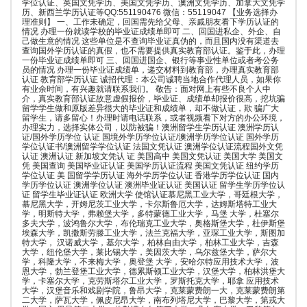
学位认证、英国文凭学历、美国文凭学历、澳洲文凭学历、加拿大文凭学
历、新西兰学历认证等QQ:551190476 微信：55119047 【业务选择办
理准则】 一、工作未确定，回国需先给父母、亲戚朋友看下学历认证的
情况 办理一份就读学校的毕业证成绩单即可 二、回国进私企、外企、自
己做生意的情况 这些单位是不查询毕业证真伪的，而且国内没有渠道去
查询国外学历认证的真假，也不需要提供真实教育部认证。鉴于此，办理
一份毕业证成绩单即可 三、回国进国企、银行等事业性单位或者考公务
员的情况 办理一份毕业证成绩单，递交材料到教育部，办理真实教育部
认证 教育部学历认证 诚招代理：本公司诚聘当地合作代理人员，如果你
有业余时间，有兴趣就请联系我们。 敬告：面对网上有些不良个人中
介，真实教育部认证故意虚假报价，毕业证、成绩单却报价很高，挖坑骗
留学学生做和原版差异很大的毕业证和成绩单，却不做认证，欺 骗广大
留学生，请多留心！办理时请电话联系，或者视频看下对方的办公环境，
办理实力，选择实体公司，以防被骗！澳洲留学生学历认证 澳洲学历认
证/国外学历学位 认证 国境外学历学位认证/澳洲学历学位认证 国外学历
学位认证书/澳洲留学学位认证 法国文凭认证 澳洲学位认证流程国外文凭
认证 澳洲认证 新加坡文凭认 证 美国高中 美国文凭认证 美国大学 美国文
凭 美国查询 美国毕业证认证 美国学历认证流程 美国文凭认证 纽约学历
学位认证 美 国留学学历认证 海外学历学位认证 香港学历学位认证 国内
学历学位认证 澳洲学位认证 澳洲毕业证认证 美国认证 留学生学历学位认
证 留学生毕业证认证 欧洲大学 使馆认证慕尼黑工业大学，哥廷根大学，
慕尼黑大学，开姆尼茨工业大学，卡尔斯鲁厄大学，达姆斯塔特工业大
学，明斯特大学，弗赖堡大学，多特蒙德工业大学，马堡 大学，杜塞尔
多夫大学，波鸿鲁尔大学，布伦瑞克工业大学，奥格斯堡大学，杜伊斯堡
埃森大学，凯撒斯劳滕工业大学，法兰克福大学，亚琛工业大学，斯图加
特大学， 汉诺威大学，基尔大学，柏林自由大学，柏林工业大学，吉森
大学，纽伦堡大学，莱比锡大学，美因茨大学，乌尔兹堡大学，萨尔大
学，科隆大学，不来梅大学，奥登堡 大学，安哈尔特应用技术大学，波
恩大学，勃兰登堡工业大学，德累斯顿工业大学，汉堡大学，柏林洪堡大
学，卡塞尔大学，克劳斯塔尔工业大学，罗斯托克大学，耶拿 应用技术
大学，汉堡音乐和戏剧学院，鲁昂大学，克莱蒙费朗一大，克莱蒙费朗第
二大学，萨瓦大学，佩皮尼昂大学，南布列塔尼大学，巴黎大学，第戎大