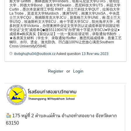
斯大学 Griffith，弗林德斯大学Flinders，塔斯马尼亚大学UTAS，堪培拉
大学，邦德大学Bond，迪肯大学Deakin，悉尼科技大学UTS，科廷大学
Curtin，墨尔本皇家理工学院 RMIT，昆士兰科技大学QUT，拉筹伯大学
La Trobe，莫道克大学Murdoch，澳洲TAFE，南澳大学UniSA，中央昆
士兰大学CQU，詹姆斯库克大学JCU，新英格兰大学UNE，南 昆士兰大
学USQ，埃迪斯科文大学ECU，南十字星大学SCU，阳光海岸大学，维
多利亚大学Victoria，办理澳洲毕业证文凭学历认证成绩单留学回国证明
毕业证“文凭”成绩单Q◆微551190476“办理”南十字星大学SCU●毕业证●
成绩单●购买真实【留信认证】一比一复刻在读证明，录取通知书制作 ，
★各类英文材料（学生卡、录取通知书offer，雅思托福成绩单，质量工艺
钢印、水印、烫金、激光防伪、凹凸版100%让您放心满意Southern
Cross UniversityD584E
ibvbghujhu04@outlook.cz
Asked question
13 สิงหาคม 2023
Register
or
Login
175 หมู่ที่ 2 ตำบลแม่ต้าน อำเภอท่าสองยาง จังหวัดตาก
63150