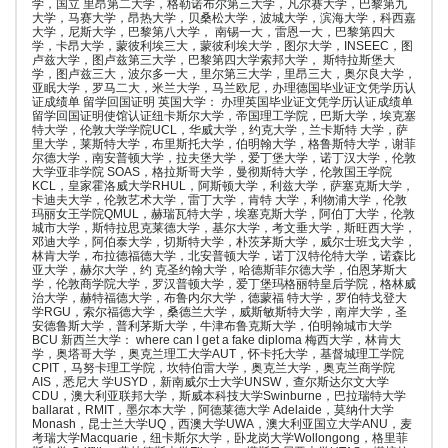
学，国立 里昂第二大学，格勒诺布尔第三大学，凡尔赛大学，巴黎第九
大学，马赛大学，昂热大学，贝桑松大学，波城大学，滨海大学，科西嘉
大学，尼斯大学，巴黎第八大学， 南锡一大，雷恩一大，巴黎第四大
学，卡昂大学，蒙彼利埃三大，蒙彼利埃大学，图尔大学，INSEEC，图
卢兹大学，图卢兹第三大学，巴黎第四大学索邦大学， 斯特拉斯堡大
学，图卢兹三大，波尔多一大，里尔第三大学，里昂三大，奥尔良大学，
亚眠大学，罗马二大，米兰大学，马兰欧尼，办理德国毕业证文凭学历认
证成绩单 留学回国证明 英国大学： 办理英国毕业证文凭学历认证成绩单
留学回国证明使馆认证纽卡斯尔大学，帝国理工学院，巴斯大学，埃克塞
特大学，伦敦大学学院UCL，华威大学，约克大学，兰卡斯特 大学，萨
里大学，莱斯特大学，布里斯托大学，伯明翰大学，格鲁斯特大学，谢菲
尔德大学，南安普顿大学，拉夫堡大学，爱丁堡大学，诺丁汉大学，伦敦
大学亚非学院 SOAS，格拉斯哥大学，曼彻斯特大学，伦敦国王学院
KCL，皇家霍洛威大学RHUL，阿斯顿大学，利兹大学，萨塞克斯大学，
卡迪夫大学，伦敦艺术大学，雷丁大学，肯特 大学，利物浦大学，伦敦
玛丽女王学院QMUL，赫瑞瓦特大学，埃塞克斯大学，阿伯丁大学，伦敦
城市大学，斯特拉思克莱德大学，基尔大学，考文垂大学，斯旺西大学，
邓迪大学，阿伯泰大学，切斯特大学，朴茨茅斯大学，威尔士班戈大学，
林肯大学，布拉德福德大学，北安普顿大学，诺丁汉特伦特大学，诺森比
亚大学，赫尔大学，约 克圣约翰大学，哈德斯菲尔德大学，伯恩茅斯大
学，伦敦商学院大学，罗汉普顿大学，爱丁堡玛格丽特皇后学院，格林威
治大学，赫特福德大学，布鲁内尔大学，德蒙福 特大学，罗伯特戈登大
学RGU，索尔福德大学，桑德兰大学，威斯敏斯特大学，南岸大学，圣
安德鲁斯大学，普利茅斯大学，牛津布鲁克斯大学，伯明翰城市大学
BCU 新西兰大学： where can I get a fake diploma 梅西大学，林肯大
学，奥塔哥大学，奥克兰理工大学AUT，怀卡托大学，基督城理工学院
CPIT，马努卡理工学院，坎特伯雷大学，奥克兰大学，奥克兰商学院
AIS，悉尼大 学USYD，新南威尔士大学UNSW，查尔斯达尔文大学
CDU，澳大利亚联邦大学，斯威本科技大学Swinburne，巴拉瑞特大学
ballarat，RMIT，墨尔本大学，阿德莱德大学 Adelaide，莫纳什大学
Monash，昆士兰大学UQ，西澳大学UWA，澳大利亚国立大学ANU，麦
考瑞大学Macquarie，纽卡斯尔大学，卧龙岗大学Wollongong，格里菲