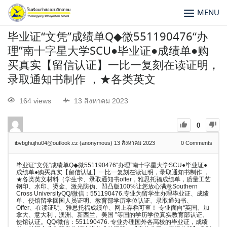
MENU
毕业证“文凭”成绩单Q◆微551190476“办
理”南十字星大学SCU●毕业证●成绩单●购
买真实【留信认证】一比一复刻在读证明，
录取通知书制作 ，★各类英文
164 views
13 สิงหาคม 2023
0
ibvbghujhu04@outlook.cz (anonymous)
13 สิงหาคม 2023
0
Comments
毕业证“文凭”成绩单Q◆微551190476“办理”南十字星大学SCU●毕业证●
成绩单●购买真实【留信认证】一比一复刻在读证明，录取通知书制作 ，
★各类英文材料（学生卡、录取通知书offer，雅思托福成绩单，质量工艺
钢印、水印、烫金、激光防伪、凹凸版100%让您放心满意Southern
Cross UniversityQQ/微信：551190476.专业为留学生办理毕业证、成绩
单、使馆留学回国人员证明、教育部学历学位认证、录取通知书、
Offer、在读证明、雅思托福成绩单、网上存档可查！ 专业面向“英国、加
拿大、意大利，澳洲、新西兰、美国 ”等国的学历学位真实教育部认证、
使馆认证。QQ/微信：551190476. 专业办理国外各高校的毕业证，成绩