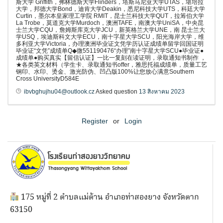
斯大学 Griffith，弗林德斯大学Flinders，塔斯马尼亚大学UTAS，堪培拉
大学，邦德大学Bond，迪肯大学Deakin，悉尼科技大学UTS，科廷大学
Curtin，墨尔本皇家理工学院 RMIT，昆士兰科技大学QUT，拉筹伯大学
La Trobe，莫道克大学Murdoch，澳洲TAFE，南澳大学UniSA，中央昆
士兰大学CQU，詹姆斯库克大学JCU，新英格兰大学UNE，南 昆士兰大
学USQ，埃迪斯科文大学ECU，南十字星大学SCU，阳光海岸大学，维
多利亚大学Victoria，办理澳洲毕业证文凭学历认证成绩单留学回国证明
毕业证“文凭”成绩单Q◆微551190476“办理”南十字星大学SCU●毕业证●
成绩单●购买真实【留信认证】一比一复刻在读证明，录取通知书制作 ，
★各类英文材料（学生卡、录取通知书offer，雅思托福成绩单，质量工艺
钢印、水印、烫金、激光防伪、凹凸版100%让您放心满意Southern
Cross UniversityD584E
ibvbghujhu04@outlook.cz
Asked question
13 สิงหาคม 2023
Register
or
Login
175 หมู่ที่ 2 ตำบลแม่ต้าน อำเภอท่าสองยาง จังหวัดตาก
63150