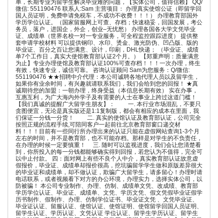
单，长期专业为留学生解决毕业难的问题，【实体公司，值得信赖】 QQ/
微信: 551190476 联系人:Sam 主营项目： 办理真实使馆公证（即留学回
国人员证明，免费申请免税车，不成功不收费！！！） 办理教育部国外
学历学位认证。（国家留服网上可查、存档；快速稳妥，回国发展，考公
务员，落户，进国企，外企，创业–无忧愁） 办理各国各大学文凭毕业
证、成绩单（世界名校一对一专业服务，可全程监控跟踪进度） 提供整
套申请学校材料 可以提供钢印、水印、烫金、激光防伪、凹凸版、版的
毕业证、百分之百让您满意、设计，印刷，DHL快递； （毕业证、成绩
单7个工作日，真实大使馆教育部认证2个月。） 【郑重声明：质量满意
为止】专业办理使馆及教育部认证100%可查存档！！！一次办理，终生
有效，快速专业，诚信可靠。 咨询认证顾问 Sam为您服务：Q/微信:
551190476 ★★招聘中介代理：本公司诚聘各地代理人员以及留学生，
如果你有业余时间，有兴趣就请联系我们，我们会给到您的回报！ ★真
诚期待您的加盟：一朝办理，终身受益（本信息长期有效） 实在办事，
互惠互利，为广大海内外学子及有需要的人士在事业上跨过这道门槛！
【我们真诚的提醒广大留学生朋友】： 一. 本行业市场混乱，不要只
贪图便宜，无论是真实版还是1:1复制版，都会有相应的成本在里面，我
们保证一分钱一分货！ 二. 真实的使馆认证及教育部认证，公司完全
按照正规的流程手续,可陪同客户一起前往北京教育部窗口递交材
料！！！目前有一些同行所办理出来的认证只能在虚假网站查询1-3个月
左右的时间，并不是教育部，也不可能存档。那样是对学生的不负责任，
在办理的时候一定要慎重！ 三. 随时可以监视进度，我们会让您清楚看
到，你所投入的每一分钱都能够确实得到回报，若您认为不值得，完全可
以中止付款。 四：面对网上有些不良个人中介，真实教育部认证故意虚
假报价，毕业证、成绩单却报价很高，挖坑骗留学学生做和原版差异很大
的毕业证和成绩单，却不做认证，欺骗广大留学生，请多留心！办理时请
电话联系，或者视频看下对方的办公环境，办理实力，选择实体公司，以
防被骗！ 本公司专业制作、办理、仿制、成绩单文凭、改成绩、教育部
学历学位认证、毕业证、成绩单、文凭、学历文凭、假文凭假毕业证假学
历书制作、假制作、办理、仿制学位证书、毕业证文凭 、文凭毕业证、
毕业证认证、留服认证、使馆认证、使馆证明、使馆留学回国人员证明、
留学生认证、学历认证、文凭认证 学位认证、留学生学历认证、留学生