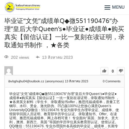
MENU
毕业证“文凭”成绩单Q◆微551190476“办
理”皇后大学Queen’s●毕业证●成绩单●购买
真实【留信认证】一比一复刻在读证明，录
取通知书制作 ，★各类
202 views
13 สิงหาคม 2023
0
ibvbghujhu04@outlook.cz (anonymous)
13 สิงหาคม 2023
0
Comments
毕业证“文凭”成绩单Q◆微551190476“办理”皇后大学Queen’s●毕业证●
成绩单●购买真实【留信认证】一比一复刻在读证明，录取通知书制作 ，
★各类英文材料（学生卡、录取通知书offer，雅思托福成绩单，质量工艺
钢印、水印、烫金、激光防伪、凹凸版100%让您放心满意Queen’s
UniversityQQ/微信：551190476.专业为留学生办理毕业证、成绩单、使
馆留学回国人员证明、教育部学历学位认证、录取通知书、Offer、在读
证明、雅思托福成绩单、网上存档可查！ 专业面向“英国、加拿大、意大
利，澳洲、新西兰、美国 ”等国的学历学位真实教育部认证、使馆认证。
QQ/微信：551190476. 专业办理国外各高校的毕业证，成绩单，长期专