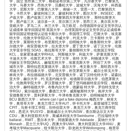
学，国立 里昂第二大学，格勒诺布尔第三大学，凡尔赛大学，巴黎第九
大学，马赛大学，昂热大学，贝桑松大学，波城大学，滨海大学，科西嘉
大学，尼斯大学，巴黎第八大学， 南锡一大，雷恩一大，巴黎第四大
学，卡昂大学，蒙彼利埃三大，蒙彼利埃大学，图尔大学，INSEEC，图
卢兹大学，图卢兹第三大学，巴黎第四大学索邦大学， 斯特拉斯堡大
学，图卢兹三大，波尔多一大，里尔第三大学，里昂三大，奥尔良大学，
亚眠大学，罗马二大，米兰大学，马兰欧尼，办理德国毕业证文凭学历认
证成绩单 留学回国证明 英国大学： 办理英国毕业证文凭学历认证成绩单
留学回国证明使馆认证纽卡斯尔大学，帝国理工学院，巴斯大学，埃克塞
特大学，伦敦大学学院UCL，华威大学，约克大学，兰卡斯特 大学，萨
里大学，莱斯特大学，布里斯托大学，伯明翰大学，格鲁斯特大学，谢菲
尔德大学，南安普顿大学，拉夫堡大学，爱丁堡大学，诺丁汉大学，伦敦
大学亚非学院 SOAS，格拉斯哥大学，曼彻斯特大学，伦敦国王学院
KCL，皇家霍洛威大学RHUL，阿斯顿大学，利兹大学，萨塞克斯大学，
卡迪夫大学，伦敦艺术大学，雷丁大学，肯特 大学，利物浦大学，伦敦
玛丽女王学院QMUL，赫瑞瓦特大学，埃塞克斯大学，阿伯丁大学，伦敦
城市大学，斯特拉思克莱德大学，基尔大学，考文垂大学，斯旺西大学，
邓迪大学，阿伯泰大学，切斯特大学，朴茨茅斯大学，威尔士班戈大学，
林肯大学，布拉德福德大学，北安普顿大学，诺丁汉特伦特大学，诺森比
亚大学，赫尔大学，约 克圣约翰大学，哈德斯菲尔德大学，伯恩茅斯大
学，伦敦商学院大学，罗汉普顿大学，爱丁堡玛格丽特皇后学院，格林威
治大学，赫特福德大学，布鲁内尔大学，德蒙福 特大学，罗伯特戈登大
学RGU，索尔福德大学，桑德兰大学，威斯敏斯特大学，南岸大学，圣
安德鲁斯大学，普利茅斯大学，牛津布鲁克斯大学，伯明翰城市大学
BCU 新西兰大学： where can I get a fake diploma 梅西大学，林肯大
学，奥塔哥大学，奥克兰理工大学AUT，怀卡托大学，基督城理工学院
CPIT，马努卡理工学院，坎特伯雷大学，奥克兰大学，奥克兰商学院
AIS，悉尼大 学USYD，新南威尔士大学UNSW，查尔斯达尔文大学
CDU，澳大利亚联邦大学，斯威本科技大学Swinburne，巴拉瑞特大学
ballarat，RMIT，墨尔本大学，阿德莱德大学 Adelaide，莫纳什大学
Monash，昆士兰大学UQ，西澳大学UWA，澳大利亚国立大学ANU，麦
考瑞大学Macquarie，纽卡斯尔大学，卧龙岗大学Wollongong，格里菲