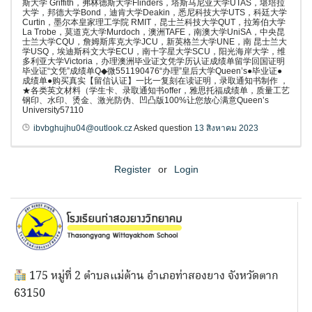
斯大学 Griffith，弗林德斯大学Flinders，塔斯马尼亚大学UTAS，堪培拉
大学，邦德大学Bond，迪肯大学Deakin，悉尼科技大学UTS，科廷大学
Curtin，墨尔本皇家理工学院 RMIT，昆士兰科技大学QUT，拉筹伯大学
La Trobe，莫道克大学Murdoch，澳洲TAFE，南澳大学UniSA，中央昆
士兰大学CQU，詹姆斯库克大学JCU，新英格兰大学UNE，南 昆士兰大
学USQ，埃迪斯科文大学ECU，南十字星大学SCU，阳光海岸大学，维
多利亚大学Victoria，办理澳洲毕业证文凭学历认证成绩单留学回国证明
毕业证“文凭”成绩单Q◆微551190476“办理”皇后大学Queen’s●毕业证●
成绩单●购买真实【留信认证】一比一复刻在读证明，录取通知书制作 ，
★各类英文材料（学生卡、录取通知书offer，雅思托福成绩单，质量工艺
钢印、水印、烫金、激光防伪、凹凸版100%让您放心满意Queen’s
University57110
ibvbghujhu04@outlook.cz
Asked question
13 สิงหาคม 2023
Register
or
Login
175 หมู่ที่ 2 ตำบลแม่ต้าน อำเภอท่าสองยาง จังหวัดตาก
63150