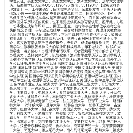
学位认证、英国文凭学历、美国文凭学历、澳洲文凭学历、加拿大文凭学
历、新西兰学历认证等QQ:551190476 微信：55119047 【业务选择办
理准则】 一、工作未确定，回国需先给父母、亲戚朋友看下学历认证的
情况 办理一份就读学校的毕业证成绩单即可 二、回国进私企、外企、自
己做生意的情况 这些单位是不查询毕业证真伪的，而且国内没有渠道去
查询国外学历认证的真假，也不需要提供真实教育部认证。鉴于此，办理
一份毕业证成绩单即可 三、回国进国企、银行等事业性单位或者考公务
员的情况 办理一份毕业证成绩单，递交材料到教育部，办理真实教育部
认证 教育部学历认证 诚招代理：本公司诚聘当地合作代理人员，如果你
有业余时间，有兴趣就请联系我们。 敬告：面对网上有些不良个人中
介，真实教育部认证故意虚假报价，毕业证、成绩单却报价很高，挖坑骗
留学学生做和原版差异很大的毕业证和成绩单，却不做认证，欺 骗广大
留学生，请多留心！办理时请电话联系，或者视频看下对方的办公环境，
办理实力，选择实体公司，以防被骗！澳洲留学生学历认证 澳洲学历认
证/国外学历学位 认证 国境外学历学位认证/澳洲学历学位认证 国外学历
学位认证书/澳洲留学学位认证 法国文凭认证 澳洲学位认证流程国外文凭
认证 澳洲认证 新加坡文凭认 证 美国高中 美国文凭认证 美国大学 美国文
凭 美国查询 美国毕业证认证 美国学历认证流程 美国文凭认证 纽约学历
学位认证 美 国留学学历认证 海外学历学位认证 香港学历学位认证 国内
学历学位认证 澳洲学位认证 澳洲毕业证认证 美国认证 留学生学历学位认
证 留学生毕业证认证 欧洲大学 使馆认证慕尼黑工业大学，哥廷根大学，
慕尼黑大学，开姆尼茨工业大学，卡尔斯鲁厄大学，达姆斯塔特工业大
学，明斯特大学，弗赖堡大学，多特蒙德工业大学，马堡 大学，杜塞尔
多夫大学，波鸿鲁尔大学，布伦瑞克工业大学，奥格斯堡大学，杜伊斯堡
埃森大学，凯撒斯劳滕工业大学，法兰克福大学，亚琛工业大学，斯图加
特大学， 汉诺威大学，基尔大学，柏林自由大学，柏林工业大学，吉森
大学，纽伦堡大学，莱比锡大学，美因茨大学，乌尔兹堡大学，萨尔大
学，科隆大学，不来梅大学，奥登堡 大学，安哈尔特应用技术大学，波
恩大学，勃兰登堡工业大学，德累斯顿工业大学，汉堡大学，柏林洪堡大
学，卡塞尔大学，克劳斯塔尔工业大学，罗斯托克大学，耶拿 应用技术
大学，汉堡音乐和戏剧学院，鲁昂大学，克莱蒙费朗一大，克莱蒙费朗第
二大学，萨瓦大学，佩皮尼昂大学，南布列塔尼大学，巴黎大学，第戎大