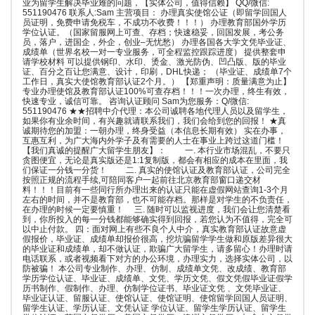
业为留学生解决毕业难的问题，【实体公司，值得信赖】 QQ/微信:
551190476 联系人:Sam 主营项目： 办理真实使馆公证（即留学回国人
员证明，免费申请免税车，不成功不收费！！！） 办理教育部国外学历
学位认证。（国家留服网上可查、存档；快速稳妥，回国发展，考公务
员，落户，进国企，外企，创业–无忧愁） 办理各国各大学文凭毕业证、
成绩单（世界名校一对一专业服务，可全程监控跟踪进度） 提供整套申
请学校材料 可以提供钢印、水印、烫金、激光防伪、凹凸版、版的毕业
证、百分之百让您满意、设计，印刷，DHL快递； （毕业证、成绩单7个
工作日，真实大使馆教育部认证2个月。） 【郑重声明：质量满意为止】
专业办理使馆及教育部认证100%可查存档！！！一次办理，终生有效，
快速专业，诚信可靠。 咨询认证顾问 Sam为您服务：Q/微信:
551190476 ★★招聘中介代理：本公司诚聘各地代理人员以及留学生，
如果你有业余时间，有兴趣就请联系我们，我们会给到您的回报！ ★真
诚期待您的加盟：一朝办理，终身受益（本信息长期有效） 实在办事，
互惠互利，为广大海内外学子及有需要的人士在事业上跨过这道门槛！
【我们真诚的提醒广大留学生朋友】： 一. 本行业市场混乱，不要只
贪图便宜，无论是真实版还是1:1复制版，都会有相应的成本在里面，我
们保证一分钱一分货！ 二. 真实的使馆认证及教育部认证，公司完全
按照正规的流程手续,可陪同客户一起前往北京教育部窗口递交材
料！！！目前有一些同行所办理出来的认证只能在虚假网站查询1-3个月
左右的时间，并不是教育部，也不可能存档。那样是对学生的不负责任，
在办理的时候一定要慎重！ 三. 随时可以监视进度，我们会让您清楚看
到，你所投入的每一分钱都能够确实得到回报，若您认为不值得，完全可
以中止付款。 四：面对网上有些不良个人中介，真实教育部认证故意虚
假报价，毕业证、成绩单却报价很高，挖坑骗留学学生做和原版差异很大
的毕业证和成绩单，却不做认证，欺骗广大留学生，请多留心！办理时请
电话联系，或者视频看下对方的办公环境，办理实力，选择实体公司，以
防被骗！ 本公司专业制作、办理、仿制、成绩单文凭、改成绩、教育部
学历学位认证、毕业证、成绩单、文凭、学历文凭、假文凭假毕业证假学
历书制作、假制作、办理、仿制学位证书、毕业证文凭 、文凭毕业证、
毕业证认证、留服认证、使馆认证、使馆证明、使馆留学回国人员证明、
留学生认证、学历认证、文凭认证 学位认证、留学生学历认证、留学生