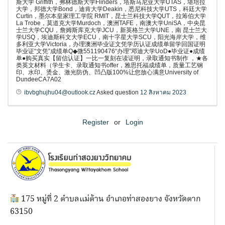
斯大学 Griffith，弗林德斯大学Flinders，塔斯马尼亚大学UTAS，堪培拉
大学，邦德大学Bond，迪肯大学Deakin，悉尼科技大学UTS，科廷大学
Curtin，墨尔本皇家理工学院 RMIT，昆士兰科技大学QUT，拉筹伯大学
La Trobe，莫道克大学Murdoch，澳洲TAFE，南澳大学UniSA，中央昆
士兰大学CQU，詹姆斯库克大学JCU，新英格兰大学UNE，南 昆士兰大
学USQ，埃迪斯科文大学ECU，南十字星大学SCU，阳光海岸大学，维
多利亚大学Victoria，办理澳洲毕业证文凭学历认证成绩单留学回国证明
毕业证“文凭”成绩单Q◆微551190476“办理”邓迪大学UoD●毕业证●成绩
单●购买真实【留信认证】一比一复刻在读证明，录取通知书制作 ，★各
类英文材料（学生卡、录取通知书offer，雅思托福成绩单，质量工艺钢
印、水印、烫金、激光防伪、凹凸版100%让您放心满意University of
DundeeCA7A02
ibvbghujhu04@outlook.cz
Asked question
12 สิงหาคม 2023
Register
or
Login
175 หมู่ที่ 2 ตำบลแม่ต้าน อำเภอท่าสองยาง จังหวัดตาก
63150