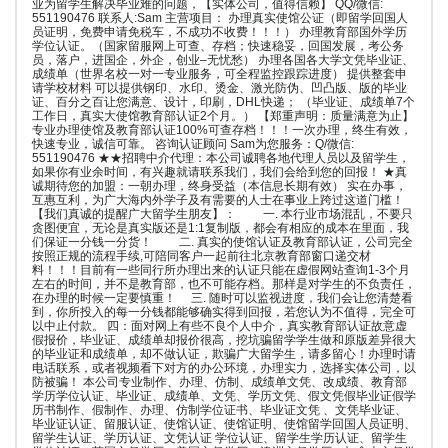
业为留学生解决毕业难的问题，【实体公司，值得信赖】 QQ/微信:
551190476 联系人:Sam 主营项目： 办理真实使馆公证（即留学回国人
员证明，免费申请免税车，不成功不收费！！！） 办理教育部国外学历
学位认证。（国家留服网上可查、存档；快速稳妥，回国发展，考公务
员，落户，进国企，外企，创业–无忧愁） 办理各国各大学文凭毕业证、
成绩单（世界名校一对一专业服务，可全程监控跟踪进度） 提供整套申
请学校材料 可以提供钢印、水印、烫金、激光防伪、凹凸版、版的毕业
证、百分之百让您满意、设计，印刷，DHL快递； （毕业证、成绩单7个
工作日，真实大使馆教育部认证2个月。） 【郑重声明：质量满意为止】
专业办理使馆及教育部认证100%可查存档！！！一次办理，终生有效，
快速专业，诚信可靠。 咨询认证顾问 Sam为您服务：Q/微信:
551190476 ★★招聘中介代理：本公司诚聘各地代理人员以及留学生，
如果你有业余时间，有兴趣就请联系我们，我们会给到您的回报！ ★真
诚期待您的加盟：一朝办理，终身受益（本信息长期有效） 实在办事，
互惠互利，为广大海内外学子及有需要的人士在事业上跨过这道门槛！
【我们真诚的提醒广大留学生朋友】： 一. 本行业市场混乱，不要只
贪图便宜，无论是真实版还是1:1复制版，都会有相应的成本在里面，我
们保证一分钱一分货！ 二. 真实的使馆认证及教育部认证，公司完全
按照正规的流程手续,可陪同客户一起前往北京教育部窗口递交材
料！！！目前有一些同行所办理出来的认证只能在虚假网站查询1-3个月
左右的时间，并不是教育部，也不可能存档。那样是对学生的不负责任，
在办理的时候一定要慎重！ 三. 随时可以监视进度，我们会让您清楚看
到，你所投入的每一分钱都能够确实得到回报，若您认为不值得，完全可
以中止付款。 四：面对网上有些不良个人中介，真实教育部认证故意虚
假报价，毕业证、成绩单却报价很高，挖坑骗留学学生做和原版差异很大
的毕业证和成绩单，却不做认证，欺骗广大留学生，请多留心！办理时请
电话联系，或者视频看下对方的办公环境，办理实力，选择实体公司，以
防被骗！ 本公司专业制作、办理、仿制、成绩单文凭、改成绩、教育部
学历学位认证、毕业证、成绩单、文凭、学历文凭、假文凭假毕业证假学
历书制作、假制作、办理、仿制学位证书、毕业证文凭 、文凭毕业证、
毕业证认证、留服认证、使馆认证、使馆证明、使馆留学回国人员证明、
留学生认证、学历认证、文凭认证 学位认证、留学生学历认证、留学生