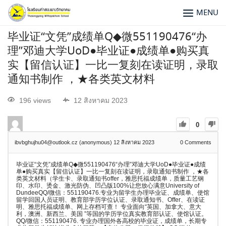
MENU
毕业证“文凭”成绩单Q◆微551190476“办
理”邓迪大学UoD●毕业证●成绩单●购买真
实【留信认证】一比一复刻在读证明，录取
通知书制作 ，★各类英文材料
196 views
12 สิงหาคม 2023
0
ibvbghujhu04@outlook.cz (anonymous)
12 สิงหาคม 2023
0
Comments
毕业证“文凭”成绩单Q◆微551190476“办理”邓迪大学UoD●毕业证●成绩
单●购买真实【留信认证】一比一复刻在读证明，录取通知书制作 ，★各
类英文材料（学生卡、录取通知书offer，雅思托福成绩单，质量工艺钢
印、水印、烫金、激光防伪、凹凸版100%让您放心满意University of
DundeeQQ/微信：551190476.专业为留学生办理毕业证、成绩单、使馆
留学回国人员证明、教育部学历学位认证、录取通知书、Offer、在读证
明、雅思托福成绩单、网上存档可查！ 专业面向“英国、加拿大、意大
利，澳洲、新西兰、美国 ”等国的学历学位真实教育部认证、使馆认证。
QQ/微信：551190476. 专业办理国外各高校的毕业证，成绩单，长期专