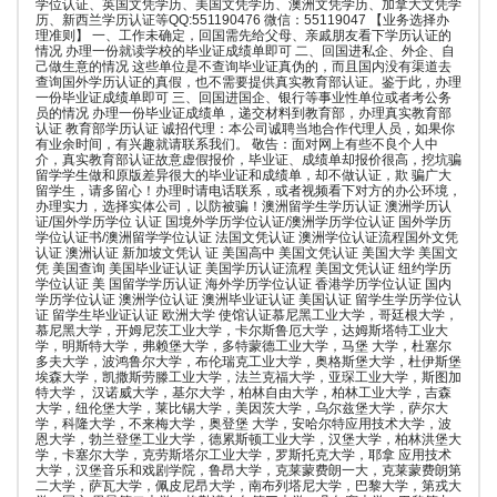
学位认证、英国文凭学历、美国文凭学历、澳洲文凭学历、加拿大文凭学
历、新西兰学历认证等QQ:551190476 微信：55119047 【业务选择办
理准则】 一、工作未确定，回国需先给父母、亲戚朋友看下学历认证的
情况 办理一份就读学校的毕业证成绩单即可 二、回国进私企、外企、自
己做生意的情况 这些单位是不查询毕业证真伪的，而且国内没有渠道去
查询国外学历认证的真假，也不需要提供真实教育部认证。鉴于此，办理
一份毕业证成绩单即可 三、回国进国企、银行等事业性单位或者考公务
员的情况 办理一份毕业证成绩单，递交材料到教育部，办理真实教育部
认证 教育部学历认证 诚招代理：本公司诚聘当地合作代理人员，如果你
有业余时间，有兴趣就请联系我们。 敬告：面对网上有些不良个人中
介，真实教育部认证故意虚假报价，毕业证、成绩单却报价很高，挖坑骗
留学学生做和原版差异很大的毕业证和成绩单，却不做认证，欺 骗广大
留学生，请多留心！办理时请电话联系，或者视频看下对方的办公环境，
办理实力，选择实体公司，以防被骗！澳洲留学生学历认证 澳洲学历认
证/国外学历学位 认证 国境外学历学位认证/澳洲学历学位认证 国外学历
学位认证书/澳洲留学学位认证 法国文凭认证 澳洲学位认证流程国外文凭
认证 澳洲认证 新加坡文凭认 证 美国高中 美国文凭认证 美国大学 美国文
凭 美国查询 美国毕业证认证 美国学历认证流程 美国文凭认证 纽约学历
学位认证 美 国留学学历认证 海外学历学位认证 香港学历学位认证 国内
学历学位认证 澳洲学位认证 澳洲毕业证认证 美国认证 留学生学历学位认
证 留学生毕业证认证 欧洲大学 使馆认证慕尼黑工业大学，哥廷根大学，
慕尼黑大学，开姆尼茨工业大学，卡尔斯鲁厄大学，达姆斯塔特工业大
学，明斯特大学，弗赖堡大学，多特蒙德工业大学，马堡 大学，杜塞尔
多夫大学，波鸿鲁尔大学，布伦瑞克工业大学，奥格斯堡大学，杜伊斯堡
埃森大学，凯撒斯劳滕工业大学，法兰克福大学，亚琛工业大学，斯图加
特大学， 汉诺威大学，基尔大学，柏林自由大学，柏林工业大学，吉森
大学，纽伦堡大学，莱比锡大学，美因茨大学，乌尔兹堡大学，萨尔大
学，科隆大学，不来梅大学，奥登堡 大学，安哈尔特应用技术大学，波
恩大学，勃兰登堡工业大学，德累斯顿工业大学，汉堡大学，柏林洪堡大
学，卡塞尔大学，克劳斯塔尔工业大学，罗斯托克大学，耶拿 应用技术
大学，汉堡音乐和戏剧学院，鲁昂大学，克莱蒙费朗一大，克莱蒙费朗第
二大学，萨瓦大学，佩皮尼昂大学，南布列塔尼大学，巴黎大学，第戎大