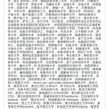
学，国立 里昂第二大学，格勒诺布尔第三大学，凡尔赛大学，巴黎第九
大学，马赛大学，昂热大学，贝桑松大学，波城大学，滨海大学，科西嘉
大学，尼斯大学，巴黎第八大学， 南锡一大，雷恩一大，巴黎第四大
学，卡昂大学，蒙彼利埃三大，蒙彼利埃大学，图尔大学，INSEEC，图
卢兹大学，图卢兹第三大学，巴黎第四大学索邦大学， 斯特拉斯堡大
学，图卢兹三大，波尔多一大，里尔第三大学，里昂三大，奥尔良大学，
亚眠大学，罗马二大，米兰大学，马兰欧尼，办理德国毕业证文凭学历认
证成绩单 留学回国证明 英国大学： 办理英国毕业证文凭学历认证成绩单
留学回国证明使馆认证纽卡斯尔大学，帝国理工学院，巴斯大学，埃克塞
特大学，伦敦大学学院UCL，华威大学，约克大学，兰卡斯特 大学，萨
里大学，莱斯特大学，布里斯托大学，伯明翰大学，格鲁斯特大学，谢菲
尔德大学，南安普顿大学，拉夫堡大学，爱丁堡大学，诺丁汉大学，伦敦
大学亚非学院 SOAS，格拉斯哥大学，曼彻斯特大学，伦敦国王学院
KCL，皇家霍洛威大学RHUL，阿斯顿大学，利兹大学，萨塞克斯大学，
卡迪夫大学，伦敦艺术大学，雷丁大学，肯特 大学，利物浦大学，伦敦
玛丽女王学院QMUL，赫瑞瓦特大学，埃塞克斯大学，阿伯丁大学，伦敦
城市大学，斯特拉思克莱德大学，基尔大学，考文垂大学，斯旺西大学，
邓迪大学，阿伯泰大学，切斯特大学，朴茨茅斯大学，威尔士班戈大学，
林肯大学，布拉德福德大学，北安普顿大学，诺丁汉特伦特大学，诺森比
亚大学，赫尔大学，约 克圣约翰大学，哈德斯菲尔德大学，伯恩茅斯大
学，伦敦商学院大学，罗汉普顿大学，爱丁堡玛格丽特皇后学院，格林威
治大学，赫特福德大学，布鲁内尔大学，德蒙福 特大学，罗伯特戈登大
学RGU，索尔福德大学，桑德兰大学，威斯敏斯特大学，南岸大学，圣
安德鲁斯大学，普利茅斯大学，牛津布鲁克斯大学，伯明翰城市大学
BCU 新西兰大学： where can I get a fake diploma 梅西大学，林肯大
学，奥塔哥大学，奥克兰理工大学AUT，怀卡托大学，基督城理工学院
CPIT，马努卡理工学院，坎特伯雷大学，奥克兰大学，奥克兰商学院
AIS，悉尼大 学USYD，新南威尔士大学UNSW，查尔斯达尔文大学
CDU，澳大利亚联邦大学，斯威本科技大学Swinburne，巴拉瑞特大学
ballarat，RMIT，墨尔本大学，阿德莱德大学 Adelaide，莫纳什大学
Monash，昆士兰大学UQ，西澳大学UWA，澳大利亚国立大学ANU，麦
考瑞大学Macquarie，纽卡斯尔大学，卧龙岗大学Wollongong，格里菲