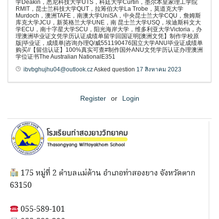
学Deakin，悉尼科技大学UTS，科廷大学Curtin，墨尔本皇家理工学院
RMIT，昆士兰科技大学QUT，拉筹伯大学La Trobe，莫道克大学
Murdoch，澳洲TAFE，南澳大学UniSA，中央昆士兰大学CQU，詹姆斯
库克大学JCU，新英格兰大学UNE，南 昆士兰大学USQ，埃迪斯科文大
学ECU，南十字星大学SCU，阳光海岸大学，维多利亚大学Victoria，办
理澳洲毕业证文凭学历认证成绩单留学回国证明[澳洲文凭】制作学校原
版|毕业证，成绩单|咨询办理Q/威551190476国立大学ANU毕业证成绩单
购买//【留信认证】100%真实可查#制作国外ANU文凭学历认证办理澳洲
学位证书The Australian NationalE351
ibvbghujhu04@outlook.cz
Asked question
17 สิงหาคม 2023
Register
or
Login
175 หมู่ที่ 2 ตำบลแม่ต้าน อำเภอท่าสองยาง จังหวัดตาก
63150
055-589-101