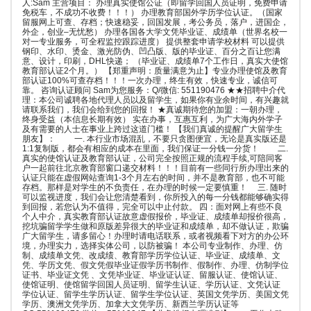
人:Sam 主营项目： 办理真实使馆公证（即留学回国人员证明，免费申请
免税车，不成功不收费！！！） 办理教育部国外学历学位认证。（国家
留服网上可查、存档；快速稳妥，回国发展，考公务员，落户，进国企，
外企，创业–无忧愁） 办理各国各大学文凭毕业证、成绩单（世界名校一
对一专业服务，可全程监控跟踪进度） 提供整套申请学校材料 可以提供
钢印、水印、烫金、激光防伪、凹凸版、版的毕业证、百分之百让您满
意、设计，印刷，DHL快递； （毕业证、成绩单7个工作日，真实大使馆
教育部认证2个月。） 【郑重声明：质量满意为止】专业办理使馆及教育
部认证100%可查存档！！！一次办理，终生有效，快速专业，诚信可
靠。 咨询认证顾问 Sam为您服务：Q/微信: 551190476 ★★招聘中介代
理：本公司诚聘各地代理人员以及留学生，如果你有业余时间，有兴趣就
请联系我们，我们会给到您的回报！ ★真诚期待您的加盟：一朝办理，
终身受益（本信息长期有效） 实在办事，互惠互利，为广大海内外学子
及有需要的人士在事业上跨过这道门槛！ 【我们真诚的提醒广大留学生
朋友】： 一. 本行业市场混乱，不要只贪图便宜，无论是真实版还是
1:1复制版，都会有相应的成本在里面，我们保证一分钱一分货！ 二.
真实的使馆认证及教育部认证，公司完全按照正规的流程手续,可陪同客
户一起前往北京教育部窗口递交材料！！！目前有一些同行所办理出来的
认证只能在虚假网站查询1-3个月左右的时间，并不是教育部，也不可能
存档。那样是对学生的不负责任，在办理的时候一定要慎重！ 三. 随时
可以监视进度，我们会让您清楚看到，你所投入的每一分钱都能够确实得
到回报，若您认为不值得，完全可以中止付款。 四：面对网上有些不良
个人中介，真实教育部认证故意虚假报价，毕业证、成绩单却报价很高，
挖坑骗留学学生做和原版差异很大的毕业证和成绩单，却不做认证，欺骗
广大留学生，请多留心！办理时请电话联系，或者视频看下对方的办公环
境，办理实力，选择实体公司，以防被骗！ 本公司专业制作、办理、仿
制、成绩单文凭、改成绩、教育部学历学位认证、毕业证、成绩单、文
凭、学历文凭、假文凭假毕业证假学历书制作、假制作、办理、仿制学位
证书、毕业证文凭 、文凭毕业证、毕业证认证、留服认证、使馆认证、
使馆证明、使馆留学回国人员证明、留学生认证、学历认证、文凭认证
学位认证、留学生学历认证、留学生学位认证、英国文凭学历、美国文凭
学历、澳洲文凭学历、加拿大文凭学历、新西兰学历认证等