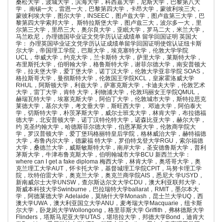
桑松大学，波城大学，滨海大学，科西嘉大学，尼斯大学，巴黎第八大
学， 南锡一大，雷恩一大，巴黎第四大学，卡昂大学，蒙彼利埃三大，
蒙彼利埃大学，图尔大学，INSEEC，图卢兹大学，图卢兹第三大学，巴
黎第四大学索邦大学， 斯特拉斯堡大学，图卢兹三大，波尔多一大，里
尔第三大学，里昂三大，奥尔良大学，亚眠大学，罗马二大，米兰大学，
马兰欧尼，办理德国毕业证文凭学历认证成绩单 留学回国证明 英国大
学： 办理英国毕业证文凭学历认证成绩单留学回国证明使馆认证纽卡斯
尔大学，帝国理工学院，巴斯大学，埃克塞特大学，伦敦大学学院
UCL，华威大学，约克大学，兰卡斯特 大学，萨里大学，莱斯特大学，
布里斯托大学，伯明翰大学，格鲁斯特大学，谢菲尔德大学，南安普顿大
学，拉夫堡大学，爱丁堡大学，诺丁汉大学，伦敦大学亚非学院 SOAS，
格拉斯哥大学，曼彻斯特大学，伦敦国王学院KCL，皇家霍洛威大学
RHUL，阿斯顿大学，利兹大学，萨塞克斯大学，卡迪夫大学，伦敦艺术
大学，雷丁大学，肯特 大学，利物浦大学，伦敦玛丽女王学院QMUL，
赫瑞瓦特大学，埃塞克斯大学，阿伯丁大学，伦敦城市大学，斯特拉思克
莱德大学，基尔大学，考文垂大学，斯旺西大学， 邓迪大学，阿伯泰大
学，切斯特大学，朴茨茅斯大学，威尔士班戈大学，林肯大学，布拉德福
德大学，北安普顿大学，诺丁汉特伦特大学，诺森比亚大学，赫尔大学，
约 克圣约翰大学，哈德斯菲尔德大学，伯恩茅斯大学，伦敦商学院大
学，罗汉普顿大学，爱丁堡玛格丽特皇后学院，格林威治大学，赫特福德
大学，布鲁内尔大学，德蒙福 特大学，罗伯特戈登大学RGU，索尔福德
大学，桑德兰大学，威斯敏斯特大学，南岸大学，圣安德鲁斯大学，普利
茅斯大学，牛津布鲁克斯大学，伯明翰城市大学BCU 新西兰大学：
where can I get a fake diploma 梅西大学，林肯大学，奥塔哥大学，奥
克兰理工大学AUT，怀卡托大学，基督城理工学院CPIT，马努卡理工学
院，坎特伯雷大学，奥克兰大学，奥克兰商学院AIS，悉尼大 学USYD，
新南威尔士大学UNSW，查尔斯达尔文大学CDU，澳大利亚联邦大学，
斯威本科技大学Swinburne，巴拉瑞特大学ballarat，RMIT，墨尔本大
学，阿德莱德大学 Adelaide，莫纳什大学Monash，昆士兰大学UQ，西
澳大学UWA，澳大利亚国立大学ANU，麦考瑞大学Macquarie，纽卡斯
尔大学，卧龙岗大学Wollongong，格里菲斯大学 Griffith，弗林德斯大学
Flinders，塔斯马尼亚大学UTAS，堪培拉大学，邦德大学Bond，迪肯大