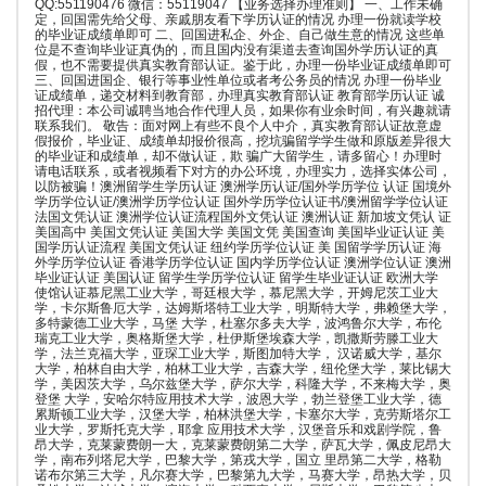
QQ:551190476 微信：55119047 【业务选择办理准则】 一、工作未确
定，回国需先给父母、亲戚朋友看下学历认证的情况 办理一份就读学校
的毕业证成绩单即可 二、回国进私企、外企、自己做生意的情况 这些单
位是不查询毕业证真伪的，而且国内没有渠道去查询国外学历认证的真
假，也不需要提供真实教育部认证。鉴于此，办理一份毕业证成绩单即可
三、回国进国企、银行等事业性单位或者考公务员的情况 办理一份毕业
证成绩单，递交材料到教育部，办理真实教育部认证 教育部学历认证 诚
招代理：本公司诚聘当地合作代理人员，如果你有业余时间，有兴趣就请
联系我们。 敬告：面对网上有些不良个人中介，真实教育部认证故意虚
假报价，毕业证、成绩单却报价很高，挖坑骗留学学生做和原版差异很大
的毕业证和成绩单，却不做认证，欺 骗广大留学生，请多留心！办理时
请电话联系，或者视频看下对方的办公环境，办理实力，选择实体公司，
以防被骗！澳洲留学生学历认证 澳洲学历认证/国外学历学位 认证 国境外
学历学位认证/澳洲学历学位认证 国外学历学位认证书/澳洲留学学位认证
法国文凭认证 澳洲学位认证流程国外文凭认证 澳洲认证 新加坡文凭认 证
美国高中 美国文凭认证 美国大学 美国文凭 美国查询 美国毕业证认证 美
国学历认证流程 美国文凭认证 纽约学历学位认证 美 国留学学历认证 海
外学历学位认证 香港学历学位认证 国内学历学位认证 澳洲学位认证 澳洲
毕业证认证 美国认证 留学生学历学位认证 留学生毕业证认证 欧洲大学
使馆认证慕尼黑工业大学，哥廷根大学，慕尼黑大学，开姆尼茨工业大
学，卡尔斯鲁厄大学，达姆斯塔特工业大学，明斯特大学，弗赖堡大学，
多特蒙德工业大学，马堡 大学，杜塞尔多夫大学，波鸿鲁尔大学，布伦
瑞克工业大学，奥格斯堡大学，杜伊斯堡埃森大学，凯撒斯劳滕工业大
学，法兰克福大学，亚琛工业大学，斯图加特大学， 汉诺威大学，基尔
大学，柏林自由大学，柏林工业大学，吉森大学，纽伦堡大学，莱比锡大
学，美因茨大学，乌尔兹堡大学，萨尔大学，科隆大学，不来梅大学，奥
登堡 大学，安哈尔特应用技术大学，波恩大学，勃兰登堡工业大学，德
累斯顿工业大学，汉堡大学，柏林洪堡大学，卡塞尔大学，克劳斯塔尔工
业大学，罗斯托克大学，耶拿 应用技术大学，汉堡音乐和戏剧学院，鲁
昂大学，克莱蒙费朗一大，克莱蒙费朗第二大学，萨瓦大学，佩皮尼昂大
学，南布列塔尼大学，巴黎大学，第戎大学，国立 里昂第二大学，格勒
诺布尔第三大学，凡尔赛大学，巴黎第九大学，马赛大学，昂热大学，贝