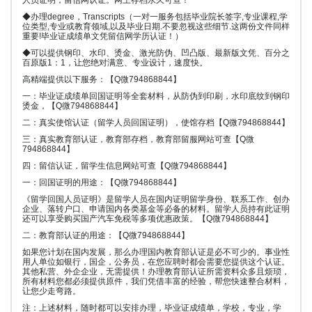
人员证明，留信网认证。网上存档永久可查！
◆办理degree，Transcripts（一对一服务包括毕业院长签字,专业课程,学
位类型,专业或教育领域,以及毕业日期.不要忽视这些细节.这两份文件同样
重要!毕业证成绩单文凭留信网学历认证！）
◆可以提供钢印、水印、烫金、激光防伪、凹凸版、最新版文凭、百分之
百原版1：1，让您绝对满意、专业设计，速度快。
高精端提供以下服务：【Q微794868844】
一：毕业证成绩单回国证明等全套材料，从防伪到印刷，水印底纹到钢印
烫金，【Q微794868844】
二：真实使馆认证（留学人员回国证明），使馆存档【Q微794868844】
三：真实教育部认证，教育部存档，教育部留服网站可查【Q微
794868844】
四：留信认证，留学生信息网站可查【Q微794868844】
一：回国证明的用途：【Q微794868844】
《留学回国人员证明》是留学人员在国内证明留学身份、联系工作、创办
企业、落转户口、申请国内各类基金等必备的材料。留学人员持有此证明
还可以享受购买国产汽车免税等多项优惠政策。【Q微794868844】
二：教育部认证的用途：【Q微794868844】
如果您计划在国内发展，那么办理国内教育部认证是必不可少的。事业性
用人单位如银行，国企，公务员，在您应聘时都会需要您提供这个认证。
其他私营、外企企业，无需提供！办理教育部认证所需资料众多且烦琐，
所有材料您都必须提供原件，我们凭借丰富的经验，帮您快速整合材料，
让您少走弯路。
注：上述材料，随时都可以安排办理，毕业证成绩单，学校，专业，学