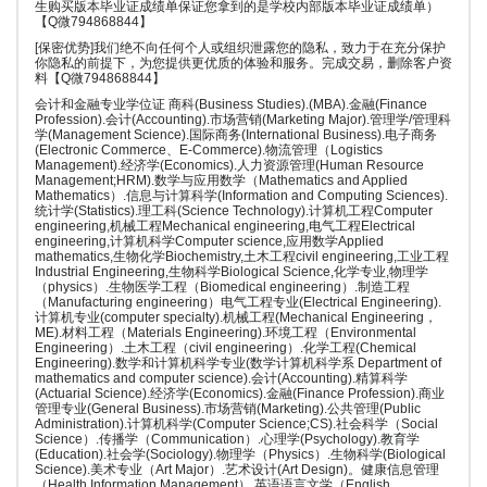
生购买版本毕业证成绩单保证您拿到的是学校内部版本毕业证成绩单）
【Q微794868844】
[保密优势]我们绝不向任何个人或组织泄露您的隐私，致力于在充分保护
你隐私的前提下，为您提供更优质的体验和服务。完成交易，删除客户资
料【Q微794868844】
会计和金融专业学位证 商科(Business Studies).(MBA).金融(Finance
Profession).会计(Accounting).市场营销(Marketing Major).管理学/管理科
学(Management Science).国际商务(International Business).电子商务
(Electronic Commerce、E-Commerce).物流管理（Logistics
Management).经济学(Economics).人力资源管理(Human Resource
Management;HRM).数学与应用数学（Mathematics and Applied
Mathematics）.信息与计算科学(Information and Computing Sciences).
统计学(Statistics).理工科(Science Technology).计算机工程Computer
engineering,机械工程Mechanical engineering,电气工程Electrical
engineering,计算机科学Computer science,应用数学Applied
mathematics,生物化学Biochemistry,土木工程civil engineering,工业工程
Industrial Engineering,生物科学Biological Science,化学专业,物理学
（physics）.生物医学工程（Biomedical engineering）.制造工程
（Manufacturing engineering）电气工程专业(Electrical Engineering).
计算机专业(computer specialty).机械工程(Mechanical Engineering，
ME).材料工程（Materials Engineering).环境工程（Environmental
Engineering）.土木工程（civil engineering）.化学工程(Chemical
Engineering).数学和计算机科学专业(数学计算机科学系 Department of
mathematics and computer science).会计(Accounting).精算科学
(Actuarial Science).经济学(Economics).金融(Finance Profession).商业
管理专业(General Business).市场营销(Marketing).公共管理(Public
Administration).计算机科学(Computer Science;CS).社会科学（Social
Science）.传播学（Communication）.心理学(Psychology).教育学
(Education).社会学(Sociology).物理学（Physics）.生物科学(Biological
Science).美术专业（Art Major）.艺术设计(Art Design)。健康信息管理
（Health Information Management）.英语语言文学（English