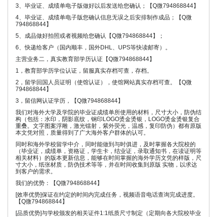
3、毕业证、成绩单电子版做好以后发送给您确认；【Q微794868844】
4、毕业证、成绩单电子版您确认信息无误之后安排制作成品；【Q微
794868844】
5、成品做好拍照或者视频给您确认【Q微794868844】；
6、快递给客户（国内顺丰，国外DHL、UPS等快读邮寄）。
主营业务二，真实教育部学历认证【Q微794868844】
1，教育部学历学位认证，留服真实存档可查，存档。
2，留学回国人员证明（使馆认证），使馆网站真实存档可查。【Q微
794868844】
3，留信网认证学历，【Q微794868844】
我们对海外大学及学院的毕业证成绩单所使用的材料，尺寸大小，防伪结
构（包括：水印，阴影底纹，钢印LOGO烫金烫银，LOGO烫金烫银复合
重叠。文字图案浮雕，激光镭射，紫外荧光，温感，复印防伪）都有原版
本文凭对照，质量得到了广大海外客户群体的认可。
同时和海外学校留学中介，同时能做到与时俱进，及时掌握各大院校的
（毕业证，成绩单，资格证，学生卡，结业证，录取通知书，在读证明等
相关材料）的版本更新信息，能够在时间掌握的海外学历文凭的样版，尺
寸大小，纸张材质，防伪技术等等，并在时间收集到原版 实物，以求达
到客户的需求。
我们的优势：【Q微794868844】
[效率优势]保证在约定的时间内完成任务，视频语音电话查询完成进度。
【Q微794868844】
[品质优势]与学校颁发的相关证件1:1纸质尺寸制定（定期向各大院校毕业