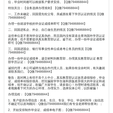
位，毕业时间都可以根据客户要求安排。【Q微794868844】
特别关注：【业务选择办理准则】【Q微794868844】
一、工作未确定，回国需先给父母、亲戚朋友看下学历认证的情况【Q微
794868844】
办理一份就读学校的毕业证成绩单即可【Q微794868844】
二、回国进私企、外企、自己做生意的情况【Q微794868844】
这些单位是不查询毕业证真伪的，而且国内没有渠道去查询国外学历认证
的真假，也不需要提供真实教育部认证。鉴于此，办理一份毕业证成绩单
即可【Q微794868844】
三、回国进国企、银行等事业性单位或者考公务员的情况【Q微
794868844】
办理一份毕业证成绩单，递交材料到教育部，办理真实教育部认证 教育
部学历认证：【Q微794868844】
诚招代理：本公司诚聘当地合作代理人员，如果你有业余时间，有兴趣就
请联系我们。【Q微794868844】
敬告：面对网上有些不良个人中介，真实教育部认证故意虚假报价，毕业
证、成绩单却报价很高，挖坑骗留学学生做和原版差异很大的毕业证和成
绩单，却不做认证，欺骗广大留学生，请多留心！办理时请电话联系，或
者视频看下对方的办公环境，办理实力，选择实体公司，以防被骗！
办理流程：【Q微794868844】
1、客户提供办理信息：姓名、生日、专业、学位、毕业时间等（如信息
不确定可以咨询顾问：Q微信/794868844我们有专业老师帮你查询）；
2、开始安排制作毕业证、成绩单电子图；【Q微794868844】