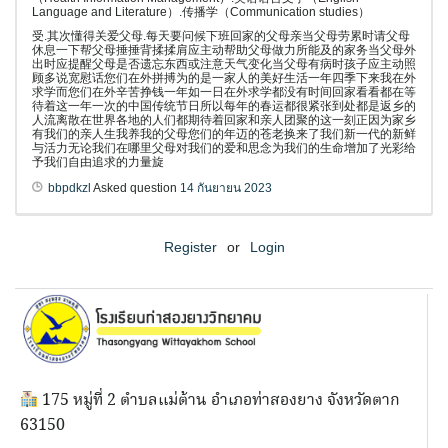
Language and Literature）.传播学（Communication studies）
受.其次懂得关爱父母.每天要问候下班回家的父母亲当父母劳累时请父母
休息一下帮父母捶捶背揉揉肩应主动帮助父母做力所能及的家务当父母外
出时应提醒父母是否遗忘东西或注意天气变化当父母有病时孩子应主动照
顾多说宽慰话您们在外拼搏为的是一家人的美好生活一年四季下来我在外
求学而您们在外辛苦挣钱一年如一日在外求学都没有时间回家看看都在等
待着这一年一次的中国传统节日所以每年的春运都很紧张到处都是返乡的
人流离散在世界各地的人们都期待着回家和亲人团聚的这一刻正因为家乡
有我们的亲人生我养我的父母您们的年迈的苍老换来了我们新一代的新鲜
与活力无论我们在哪里父母对我们的爱和思念为我们的生命增加了光彩给
予我们自由追求的力量旋
bbpdkzl
Asked question
14 กันยายน 2023
Register
or
Login
175 หมู่ที่ 2 ตำบลแม่ต้าน อำเภอท่าสองยาง จังหวัดตาก
63150