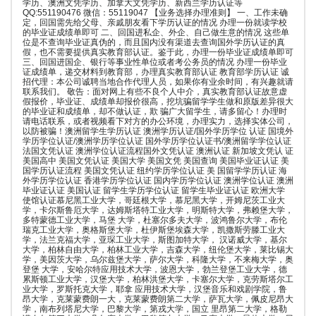
学历、澳洲文凭学历、加拿大文凭学历、新西兰学历认证等
QQ:551190476 微信：55119047 【业务选择办理准则】 一、工作未确
定，回国需先给父母、亲戚朋友看下学历认证的情况 办理一份就读学校
的毕业证成绩单即可 二、回国进私企、外企、自己做生意的情况 这些单
位是不查询毕业证真伪的，而且国内没有渠道去查询国外学历认证的真
假，也不需要提供真实教育部认证。鉴于此，办理一份毕业证成绩单即可
三、回国进国企、银行等事业性单位或者考公务员的情况 办理一份毕业
证成绩单，递交材料到教育部，办理真实教育部认证 教育部学历认证 诚
招代理：本公司诚聘当地合作代理人员，如果你有业余时间，有兴趣就请
联系我们。 敬告：面对网上有些不良个人中介，真实教育部认证故意虚
假报价，毕业证、成绩单却报价很高，挖坑骗留学学生做和原版差异很大
的毕业证和成绩单，却不做认证，欺 骗广大留学生，请多留心！办理时
请电话联系，或者视频看下对方的办公环境，办理实力，选择实体公司，
以防被骗！澳洲留学生学历认证 澳洲学历认证/国外学历学位 认证 国境外
学历学位认证/澳洲学历学位认证 国外学历学位认证书/澳洲留学学位认证
法国文凭认证 澳洲学位认证流程国外文凭认证 澳洲认证 新加坡文凭认 证
美国高中 美国文凭认证 美国大学 美国文凭 美国查询 美国毕业证认证 美
国学历认证流程 美国文凭认证 纽约学历学位认证 美 国留学学历认证 海
外学历学位认证 香港学历学位认证 国内学历学位认证 澳洲学位认证 澳洲
毕业证认证 美国认证 留学生学历学位认证 留学生毕业证认证 欧洲大学
使馆认证慕尼黑工业大学，哥廷根大学，慕尼黑大学，开姆尼茨工业大
学，卡尔斯鲁厄大学，达姆斯塔特工业大学，明斯特大学，弗赖堡大学，
多特蒙德工业大学，马堡 大学，杜塞尔多夫大学，波鸿鲁尔大学，布伦
瑞克工业大学，奥格斯堡大学，杜伊斯堡埃森大学，凯撒斯劳滕工业大
学，法兰克福大学，亚琛工业大学，斯图加特大学， 汉诺威大学，基尔
大学，柏林自由大学，柏林工业大学，吉森大学，纽伦堡大学，莱比锡大
学，美因茨大学，乌尔兹堡大学，萨尔大学，科隆大学，不来梅大学，奥
登堡 大学，安哈尔特应用技术大学，波恩大学，勃兰登堡工业大学，德
累斯顿工业大学，汉堡大学，柏林洪堡大学，卡塞尔大学，克劳斯塔尔工
业大学，罗斯托克大学，耶拿 应用技术大学，汉堡音乐和戏剧学院，鲁
昂大学，克莱蒙费朗一大，克莱蒙费朗第二大学，萨瓦大学，佩皮尼昂大
学，南布列塔尼大学，巴黎大学，第戎大学，国立 里昂第二大学，格勒