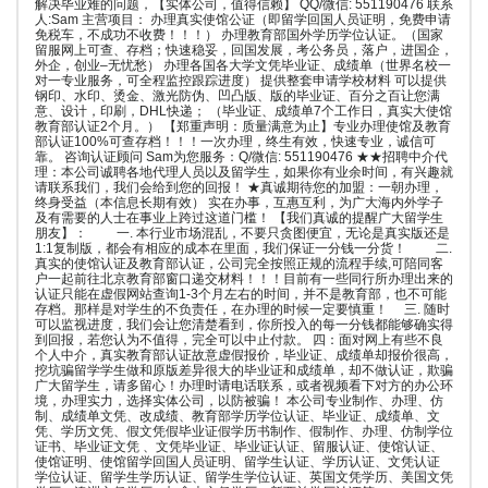
解决毕业难的问题，【实体公司，值得信赖】 QQ/微信: 551190476 联系
人:Sam 主营项目： 办理真实使馆公证（即留学回国人员证明，免费申请
免税车，不成功不收费！！！） 办理教育部国外学历学位认证。（国家
留服网上可查、存档；快速稳妥，回国发展，考公务员，落户，进国企，
外企，创业–无忧愁） 办理各国各大学文凭毕业证、成绩单（世界名校一
对一专业服务，可全程监控跟踪进度） 提供整套申请学校材料 可以提供
钢印、水印、烫金、激光防伪、凹凸版、版的毕业证、百分之百让您满
意、设计，印刷，DHL快递； （毕业证、成绩单7个工作日，真实大使馆
教育部认证2个月。） 【郑重声明：质量满意为止】专业办理使馆及教育
部认证100%可查存档！！！一次办理，终生有效，快速专业，诚信可
靠。 咨询认证顾问 Sam为您服务：Q/微信: 551190476 ★★招聘中介代
理：本公司诚聘各地代理人员以及留学生，如果你有业余时间，有兴趣就
请联系我们，我们会给到您的回报！ ★真诚期待您的加盟：一朝办理，
终身受益（本信息长期有效） 实在办事，互惠互利，为广大海内外学子
及有需要的人士在事业上跨过这道门槛！ 【我们真诚的提醒广大留学生
朋友】： 一. 本行业市场混乱，不要只贪图便宜，无论是真实版还是
1:1复制版，都会有相应的成本在里面，我们保证一分钱一分货！ 二.
真实的使馆认证及教育部认证，公司完全按照正规的流程手续,可陪同客
户一起前往北京教育部窗口递交材料！！！目前有一些同行所办理出来的
认证只能在虚假网站查询1-3个月左右的时间，并不是教育部，也不可能
存档。那样是对学生的不负责任，在办理的时候一定要慎重！ 三. 随时
可以监视进度，我们会让您清楚看到，你所投入的每一分钱都能够确实得
到回报，若您认为不值得，完全可以中止付款。 四：面对网上有些不良
个人中介，真实教育部认证故意虚假报价，毕业证、成绩单却报价很高，
挖坑骗留学学生做和原版差异很大的毕业证和成绩单，却不做认证，欺骗
广大留学生，请多留心！办理时请电话联系，或者视频看下对方的办公环
境，办理实力，选择实体公司，以防被骗！ 本公司专业制作、办理、仿
制、成绩单文凭、改成绩、教育部学历学位认证、毕业证、成绩单、文
凭、学历文凭、假文凭假毕业证假学历书制作、假制作、办理、仿制学位
证书、毕业证文凭 、文凭毕业证、毕业证认证、留服认证、使馆认证、
使馆证明、使馆留学回国人员证明、留学生认证、学历认证、文凭认证
学位认证、留学生学历认证、留学生学位认证、英国文凭学历、美国文凭