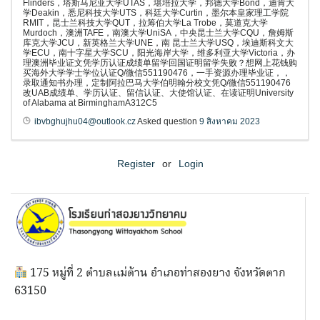
Flinders，塔斯马尼亚大学UTAS，堪培拉大学，邦德大学Bond，迪肯大
学Deakin，悉尼科技大学UTS，科廷大学Curtin，墨尔本皇家理工学院
RMIT，昆士兰科技大学QUT，拉筹伯大学La Trobe，莫道克大学
Murdoch，澳洲TAFE，南澳大学UniSA，中央昆士兰大学CQU，詹姆斯
库克大学JCU，新英格兰大学UNE，南 昆士兰大学USQ，埃迪斯科文大
学ECU，南十字星大学SCU，阳光海岸大学，维多利亚大学Victoria，办
理澳洲毕业证文凭学历认证成绩单留学回国证明留学失败？想网上花钱购
买海外大学学士学位认证Q/微信551190476，一手资源办理毕业证，，
录取通知书办理，定制阿拉巴马大学伯明翰分校文凭Q/微信551190476
改UAB成绩单、学历认证、留信认证、大使馆认证、在读证明University
of Alabama at BirminghamA312C5
ibvbghujhu04@outlook.cz
Asked question
9 สิงหาคม 2023
Register
or
Login
175 หมู่ที่ 2 ตำบลแม่ต้าน อำเภอท่าสองยาง จังหวัดตาก
63150