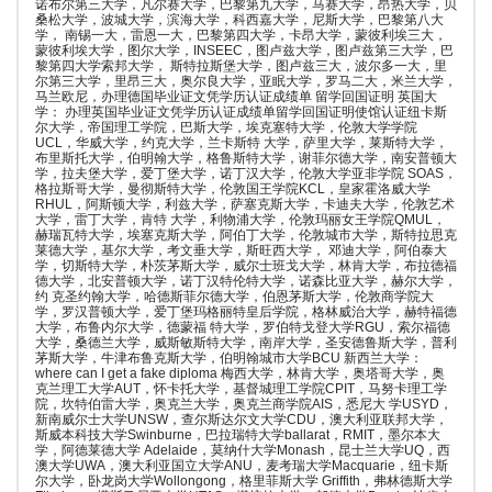
诺布尔第三大学，凡尔赛大学，巴黎第九大学，马赛大学，昂热大学，贝
桑松大学，波城大学，滨海大学，科西嘉大学，尼斯大学，巴黎第八大
学， 南锡一大，雷恩一大，巴黎第四大学，卡昂大学，蒙彼利埃三大，
蒙彼利埃大学，图尔大学，INSEEC，图卢兹大学，图卢兹第三大学，巴
黎第四大学索邦大学， 斯特拉斯堡大学，图卢兹三大，波尔多一大，里
尔第三大学，里昂三大，奥尔良大学，亚眠大学，罗马二大，米兰大学，
马兰欧尼，办理德国毕业证文凭学历认证成绩单 留学回国证明 英国大
学： 办理英国毕业证文凭学历认证成绩单留学回国证明使馆认证纽卡斯
尔大学，帝国理工学院，巴斯大学，埃克塞特大学，伦敦大学学院
UCL，华威大学，约克大学，兰卡斯特 大学，萨里大学，莱斯特大学，
布里斯托大学，伯明翰大学，格鲁斯特大学，谢菲尔德大学，南安普顿大
学，拉夫堡大学，爱丁堡大学，诺丁汉大学，伦敦大学亚非学院 SOAS，
格拉斯哥大学，曼彻斯特大学，伦敦国王学院KCL，皇家霍洛威大学
RHUL，阿斯顿大学，利兹大学，萨塞克斯大学，卡迪夫大学，伦敦艺术
大学，雷丁大学，肯特 大学，利物浦大学，伦敦玛丽女王学院QMUL，
赫瑞瓦特大学，埃塞克斯大学，阿伯丁大学，伦敦城市大学，斯特拉思克
莱德大学，基尔大学，考文垂大学，斯旺西大学， 邓迪大学，阿伯泰大
学，切斯特大学，朴茨茅斯大学，威尔士班戈大学，林肯大学，布拉德福
德大学，北安普顿大学，诺丁汉特伦特大学，诺森比亚大学，赫尔大学，
约 克圣约翰大学，哈德斯菲尔德大学，伯恩茅斯大学，伦敦商学院大
学，罗汉普顿大学，爱丁堡玛格丽特皇后学院，格林威治大学，赫特福德
大学，布鲁内尔大学，德蒙福 特大学，罗伯特戈登大学RGU，索尔福德
大学，桑德兰大学，威斯敏斯特大学，南岸大学，圣安德鲁斯大学，普利
茅斯大学，牛津布鲁克斯大学，伯明翰城市大学BCU 新西兰大学：
where can I get a fake diploma 梅西大学，林肯大学，奥塔哥大学，奥
克兰理工大学AUT，怀卡托大学，基督城理工学院CPIT，马努卡理工学
院，坎特伯雷大学，奥克兰大学，奥克兰商学院AIS，悉尼大 学USYD，
新南威尔士大学UNSW，查尔斯达尔文大学CDU，澳大利亚联邦大学，
斯威本科技大学Swinburne，巴拉瑞特大学ballarat，RMIT，墨尔本大
学，阿德莱德大学 Adelaide，莫纳什大学Monash，昆士兰大学UQ，西
澳大学UWA，澳大利亚国立大学ANU，麦考瑞大学Macquarie，纽卡斯
尔大学，卧龙岗大学Wollongong，格里菲斯大学 Griffith，弗林德斯大学