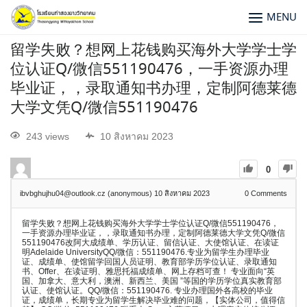
MENU
留学失败？想网上花钱购买海外大学学士学
位认证Q/微信551190476，一手资源办理
毕业证，，录取通知书办理，定制阿德莱德
大学文凭Q/微信551190476
243 views
10 สิงหาคม 2023
0
ibvbghujhu04@outlook.cz (anonymous)
10 สิงหาคม 2023
0
Comments
留学失败？想网上花钱购买海外大学学士学位认证Q/微信551190476，
一手资源办理毕业证，，录取通知书办理，定制阿德莱德大学文凭Q/微信
551190476改阿大成绩单、学历认证、留信认证、大使馆认证、在读证
明Adelaide UniversityQQ/微信：551190476.专业为留学生办理毕业
证、成绩单、使馆留学回国人员证明、教育部学历学位认证、录取通知
书、Offer、在读证明、雅思托福成绩单、网上存档可查！ 专业面向“英
国、加拿大、意大利，澳洲、新西兰、美国 ”等国的学历学位真实教育部
认证、使馆认证。QQ/微信：551190476. 专业办理国外各高校的毕业
证，成绩单，长期专业为留学生解决毕业难的问题，【实体公司，值得信