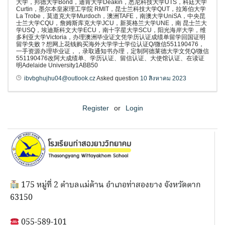
大学，邦德大学Bond，迪肯大学Deakin，悉尼科技大学UTS，科廷大学
Curtin，墨尔本皇家理工学院 RMIT，昆士兰科技大学QUT，拉筹伯大学
La Trobe，莫道克大学Murdoch，澳洲TAFE，南澳大学UniSA，中央昆
士兰大学CQU，詹姆斯库克大学JCU，新英格兰大学UNE，南 昆士兰大
学USQ，埃迪斯科文大学ECU，南十字星大学SCU，阳光海岸大学，维
多利亚大学Victoria，办理澳洲毕业证文凭学历认证成绩单留学回国证明
留学失败？想网上花钱购买海外大学学士学位认证Q/微信551190476，
一手资源办理毕业证，，录取通知书办理，定制阿德莱德大学文凭Q/微信
551190476改阿大成绩单、学历认证、留信认证、大使馆认证、在读证
明Adelaide University1ABB50
ibvbghujhu04@outlook.cz
Asked question
10 สิงหาคม 2023
Register
or
Login
175 หมู่ที่ 2 ตำบลแม่ต้าน อำเภอท่าสองยาง จังหวัดตาก
63150
055-589-101