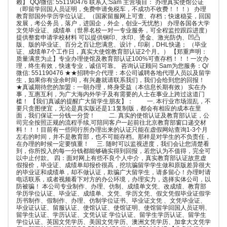
赖】 QQ/微信: 551190476 联系人:Sam 主营项目： 办理真实使馆公证
（即留学回国人员证明，免费申请免税车，不成功不收费！！！） 办理
教育部国外学历学位认证。（国家留服网上可查、存档；快速稳妥，回国
发展，考公务员，落户，进国企，外企，创业–无忧愁） 办理各国各大学
文凭毕业证、成绩单（世界名校一对一专业服务，可全程监控跟踪进度）
提供整套申请学校材料 可以提供钢印、水印、烫金、激光防伪、凹凸
版、版的毕业证、百分之百让您满意、设计，印刷，DHL快递； （毕业
证、成绩单7个工作日，真实大使馆教育部认证2个月。） 【郑重声明：
质量满意为止】专业办理使馆及教育部认证100%可查存档！！！一次办
理，终生有效，快速专业，诚信可靠。 咨询认证顾问 Sam为您服务：Q/
微信: 551190476 ★★招聘中介代理：本公司诚聘各地代理人员以及留学
生，如果你有业余时间，有兴趣就请联系我们，我们会给到您的回报！
★真诚期待您的加盟：一朝办理，终身受益（本信息长期有效） 实在办
事，互惠互利，为广大海内外学子及有需要的人士在事业上跨过这道门
槛！ 【我们真诚的提醒广大留学生朋友】： 一. 本行业市场混乱，不
要只贪图便宜，无论是真实版还是1:1复制版，都会有相应的成本在里
面，我们保证一分钱一分货！ 二. 真实的使馆认证及教育部认证，公
司完全按照正规的流程手续,可陪同客户一起前往北京教育部窗口递交材
料！！！目前有一些同行所办理出来的认证只能在虚假网站查询1-3个月
左右的时间，并不是教育部，也不可能存档。那样是对学生的不负责任，
在办理的时候一定要慎重！ 三. 随时可以监视进度，我们会让您清楚看
到，你所投入的每一分钱都能够确实得到回报，若您认为不值得，完全可
以中止付款。 四：面对网上有些不良个人中介，真实教育部认证故意虚
假报价，毕业证、成绩单却报价很高，挖坑骗留学学生做和原版差异很大
的毕业证和成绩单，却不做认证，欺骗广大留学生，请多留心！办理时请
电话联系，或者视频看下对方的办公环境，办理实力，选择实体公司，以
防被骗！ 本公司专业制作、办理、仿制、成绩单文凭、改成绩、教育部
学历学位认证、毕业证、成绩单、文凭、学历文凭、假文凭假毕业证假学
历书制作、假制作、办理、仿制学位证书、毕业证文凭 、文凭毕业证、
毕业证认证、留服认证、使馆认证、使馆证明、使馆留学回国人员证明、
留学生认证、学历认证、文凭认证 学位认证、留学生学历认证、留学生
学位认证、英国文凭学历、美国文凭学历、澳洲文凭学历、加拿大文凭学