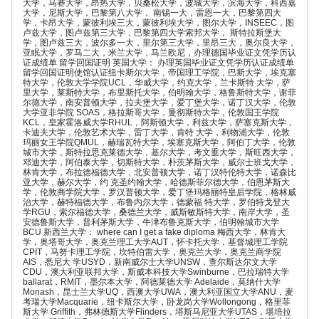
大学，马赛大学，昂热大学，贝桑松大学，波城大学，滨海大学，科西嘉
大学，尼斯大学，巴黎第八大学， 南锡一大，雷恩一大，巴黎第四大
学，卡昂大学，蒙彼利埃三大，蒙彼利埃大学，图尔大学，INSEEC，图
卢兹大学，图卢兹第三大学，巴黎第四大学索邦大学， 斯特拉斯堡大
学，图卢兹三大，波尔多一大，里尔第三大学，里昂三大，奥尔良大学，
亚眠大学，罗马二大，米兰大学，马兰欧尼，办理德国毕业证文凭学历认
证成绩单 留学回国证明 英国大学： 办理英国毕业证文凭学历认证成绩单
留学回国证明使馆认证纽卡斯尔大学，帝国理工学院，巴斯大学，埃克塞
特大学，伦敦大学学院UCL，华威大学，约克大学，兰卡斯特 大学，萨
里大学，莱斯特大学，布里斯托大学，伯明翰大学，格鲁斯特大学，谢菲
尔德大学，南安普顿大学，拉夫堡大学，爱丁堡大学，诺丁汉大学，伦敦
大学亚非学院 SOAS，格拉斯哥大学，曼彻斯特大学，伦敦国王学院
KCL，皇家霍洛威大学RHUL，阿斯顿大学，利兹大学，萨塞克斯大学，
卡迪夫大学，伦敦艺术大学，雷丁大学，肯特 大学，利物浦大学，伦敦
玛丽女王学院QMUL，赫瑞瓦特大学，埃塞克斯大学，阿伯丁大学，伦敦
城市大学，斯特拉思克莱德大学，基尔大学，考文垂大学，斯旺西大学，
邓迪大学，阿伯泰大学，切斯特大学，朴茨茅斯大学，威尔士班戈大学，
林肯大学，布拉德福德大学，北安普顿大学，诺丁汉特伦特大学，诺森比
亚大学，赫尔大学，约 克圣约翰大学，哈德斯菲尔德大学，伯恩茅斯大
学，伦敦商学院大学，罗汉普顿大学，爱丁堡玛格丽特皇后学院，格林威
治大学，赫特福德大学，布鲁内尔大学，德蒙福 特大学，罗伯特戈登大
学RGU，索尔福德大学，桑德兰大学，威斯敏斯特大学，南岸大学，圣
安德鲁斯大学，普利茅斯大学，牛津布鲁克斯大学，伯明翰城市大学
BCU 新西兰大学： where can I get a fake diploma 梅西大学，林肯大
学，奥塔哥大学，奥克兰理工大学AUT，怀卡托大学，基督城理工学院
CPIT，马努卡理工学院，坎特伯雷大学，奥克兰大学，奥克兰商学院
AIS，悉尼大 学USYD，新南威尔士大学UNSW，查尔斯达尔文大学
CDU，澳大利亚联邦大学，斯威本科技大学Swinburne，巴拉瑞特大学
ballarat，RMIT，墨尔本大学，阿德莱德大学 Adelaide，莫纳什大学
Monash，昆士兰大学UQ，西澳大学UWA，澳大利亚国立大学ANU，麦
考瑞大学Macquarie，纽卡斯尔大学，卧龙岗大学Wollongong，格里菲
斯大学 Griffith，弗林德斯大学Flinders，塔斯马尼亚大学UTAS，堪培拉