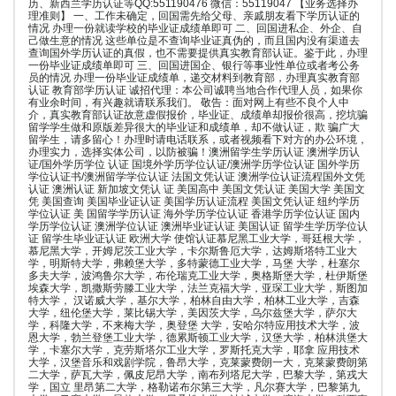
历、新西兰学历认证等QQ:551190476 微信：55119047 【业务选择办
理准则】 一、工作未确定，回国需先给父母、亲戚朋友看下学历认证的
情况 办理一份就读学校的毕业证成绩单即可 二、回国进私企、外企、自
己做生意的情况 这些单位是不查询毕业证真伪的，而且国内没有渠道去
查询国外学历认证的真假，也不需要提供真实教育部认证。鉴于此，办理
一份毕业证成绩单即可 三、回国进国企、银行等事业性单位或者考公务
员的情况 办理一份毕业证成绩单，递交材料到教育部，办理真实教育部
认证 教育部学历认证 诚招代理：本公司诚聘当地合作代理人员，如果你
有业余时间，有兴趣就请联系我们。 敬告：面对网上有些不良个人中
介，真实教育部认证故意虚假报价，毕业证、成绩单却报价很高，挖坑骗
留学学生做和原版差异很大的毕业证和成绩单，却不做认证，欺 骗广大
留学生，请多留心！办理时请电话联系，或者视频看下对方的办公环境，
办理实力，选择实体公司，以防被骗！澳洲留学生学历认证 澳洲学历认
证/国外学历学位 认证 国境外学历学位认证/澳洲学历学位认证 国外学历
学位认证书/澳洲留学学位认证 法国文凭认证 澳洲学位认证流程国外文凭
认证 澳洲认证 新加坡文凭认 证 美国高中 美国文凭认证 美国大学 美国文
凭 美国查询 美国毕业证认证 美国学历认证流程 美国文凭认证 纽约学历
学位认证 美 国留学学历认证 海外学历学位认证 香港学历学位认证 国内
学历学位认证 澳洲学位认证 澳洲毕业证认证 美国认证 留学生学历学位认
证 留学生毕业证认证 欧洲大学 使馆认证慕尼黑工业大学，哥廷根大学，
慕尼黑大学，开姆尼茨工业大学，卡尔斯鲁厄大学，达姆斯塔特工业大
学，明斯特大学，弗赖堡大学，多特蒙德工业大学，马堡 大学，杜塞尔
多夫大学，波鸿鲁尔大学，布伦瑞克工业大学，奥格斯堡大学，杜伊斯堡
埃森大学，凯撒斯劳滕工业大学，法兰克福大学，亚琛工业大学，斯图加
特大学， 汉诺威大学，基尔大学，柏林自由大学，柏林工业大学，吉森
大学，纽伦堡大学，莱比锡大学，美因茨大学，乌尔兹堡大学，萨尔大
学，科隆大学，不来梅大学，奥登堡 大学，安哈尔特应用技术大学，波
恩大学，勃兰登堡工业大学，德累斯顿工业大学，汉堡大学，柏林洪堡大
学，卡塞尔大学，克劳斯塔尔工业大学，罗斯托克大学，耶拿 应用技术
大学，汉堡音乐和戏剧学院，鲁昂大学，克莱蒙费朗一大，克莱蒙费朗第
二大学，萨瓦大学，佩皮尼昂大学，南布列塔尼大学，巴黎大学，第戎大
学，国立 里昂第二大学，格勒诺布尔第三大学，凡尔赛大学，巴黎第九