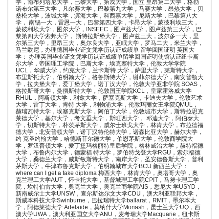
学，南布列塔尼大学，巴黎大学，第戎大学，国立 里昂第二大学，格勒
诺布尔第三大学，凡尔赛大学，巴黎第九大学，马赛大学，昂热大学，贝
桑松大学，波城大学，滨海大学，科西嘉大学，尼斯大学，巴黎第八大
学， 南锡一大，雷恩一大，巴黎第四大学，卡昂大学，蒙彼利埃三大，
蒙彼利埃大学，图尔大学，INSEEC，图卢兹大学，图卢兹第三大学，巴
黎第四大学索邦大学， 斯特拉斯堡大学，图卢兹三大，波尔多一大，里
尔第三大学，里昂三大，奥尔良大学，亚眠大学，罗马二大，米兰大学，
马兰欧尼，办理德国毕业证文凭学历认证成绩单 留学回国证明 英国大
学： 办理英国毕业证文凭学历认证成绩单留学回国证明使馆认证纽卡斯
尔大学，帝国理工学院，巴斯大学，埃克塞特大学，伦敦大学学院
UCL，华威大学，约克大学，兰卡斯特 大学，萨里大学，莱斯特大学，
布里斯托大学，伯明翰大学，格鲁斯特大学，谢菲尔德大学，南安普顿大
学，拉夫堡大学，爱丁堡大学，诺丁汉大学，伦敦大学亚非学院 SOAS，
格拉斯哥大学，曼彻斯特大学，伦敦国王学院KCL，皇家霍洛威大学
RHUL，阿斯顿大学，利兹大学，萨塞克斯大学，卡迪夫大学，伦敦艺术
大学，雷丁大学，肯特 大学，利物浦大学，伦敦玛丽女王学院QMUL，
赫瑞瓦特大学，埃塞克斯大学，阿伯丁大学，伦敦城市大学，斯特拉思克
莱德大学，基尔大学，考文垂大学，斯旺西大学， 邓迪大学，阿伯泰大
学，切斯特大学，朴茨茅斯大学，威尔士班戈大学，林肯大学，布拉德福
德大学，北安普顿大学，诺丁汉特伦特大学，诺森比亚大学，赫尔大学，
约 克圣约翰大学，哈德斯菲尔德大学，伯恩茅斯大学，伦敦商学院大
学，罗汉普顿大学，爱丁堡玛格丽特皇后学院，格林威治大学，赫特福德
大学，布鲁内尔大学，德蒙福 特大学，罗伯特戈登大学RGU，索尔福德
大学，桑德兰大学，威斯敏斯特大学，南岸大学，圣安德鲁斯大学，普利
茅斯大学，牛津布鲁克斯大学，伯明翰城市大学BCU 新西兰大学：
where can I get a fake diploma 梅西大学，林肯大学，奥塔哥大学，奥
克兰理工大学AUT，怀卡托大学，基督城理工学院CPIT，马努卡理工学
院，坎特伯雷大学，奥克兰大学，奥克兰商学院AIS，悉尼大 学USYD，
新南威尔士大学UNSW，查尔斯达尔文大学CDU，澳大利亚联邦大学，
斯威本科技大学Swinburne，巴拉瑞特大学ballarat，RMIT，墨尔本大
学，阿德莱德大学 Adelaide，莫纳什大学Monash，昆士兰大学UQ，西
澳大学UWA，澳大利亚国立大学ANU，麦考瑞大学Macquarie，纽卡斯