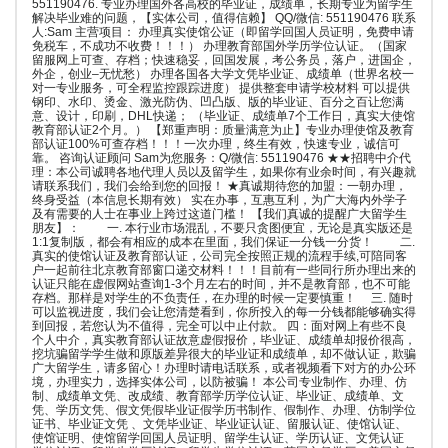
551190476. 专业办理国外各高校的毕业证，成绩单，长期专业为留学生
解决毕业难的问题，【实体公司，值得信赖】 QQ/微信: 551190476 联系
人:Sam 主营项目： 办理真实使馆公证（即留学回国人员证明，免费申请
免税车，不成功不收费！！！） 办理教育部国外学历学位认证。（国家
留服网上可查、存档；快速稳妥，回国发展，考公务员，落户，进国企，
外企，创业–无忧愁） 办理各国各大学文凭毕业证、成绩单（世界名校一
对一专业服务，可全程监控跟踪进度） 提供整套申请学校材料 可以提供
钢印、水印、烫金、激光防伪、凹凸版、版的毕业证、百分之百让您满
意、设计，印刷，DHL快递； （毕业证、成绩单7个工作日，真实大使馆
教育部认证2个月。） 【郑重声明：质量满意为止】专业办理使馆及教育
部认证100%可查存档！！！一次办理，终生有效，快速专业，诚信可
靠。 咨询认证顾问 Sam为您服务：Q/微信: 551190476 ★★招聘中介代
理：本公司诚聘各地代理人员以及留学生，如果你有业余时间，有兴趣就
请联系我们，我们会给到您的回报！ ★真诚期待您的加盟：一朝办理，
终身受益（本信息长期有效） 实在办事，互惠互利，为广大海内外学子
及有需要的人士在事业上跨过这道门槛！ 【我们真诚的提醒广大留学生
朋友】： 一. 本行业市场混乱，不要只贪图便宜，无论是真实版还是
1:1复制版，都会有相应的成本在里面，我们保证一分钱一分货！ 二.
真实的使馆认证及教育部认证，公司完全按照正规的流程手续,可陪同客
户一起前往北京教育部窗口递交材料！！！目前有一些同行所办理出来的
认证只能在虚假网站查询1-3个月左右的时间，并不是教育部，也不可能
存档。那样是对学生的不负责任，在办理的时候一定要慎重！ 三. 随时
可以监视进度，我们会让您清楚看到，你所投入的每一分钱都能够确实得
到回报，若您认为不值得，完全可以中止付款。 四：面对网上有些不良
个人中介，真实教育部认证故意虚假报价，毕业证、成绩单却报价很高，
挖坑骗留学学生做和原版差异很大的毕业证和成绩单，却不做认证，欺骗
广大留学生，请多留心！办理时请电话联系，或者视频看下对方的办公环
境，办理实力，选择实体公司，以防被骗！ 本公司专业制作、办理、仿
制、成绩单文凭、改成绩、教育部学历学位认证、毕业证、成绩单、文
凭、学历文凭、假文凭假毕业证假学历书制作、假制作、办理、仿制学位
证书、毕业证文凭 、文凭毕业证、毕业证认证、留服认证、使馆认证、
使馆证明、使馆留学回国人员证明、留学生认证、学历认证、文凭认证