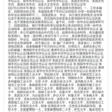
学位认证、留学生学历认证、留学生学位认证、英国文凭学历、美国文凭
学历、澳洲文凭学历、加拿大文凭学历、新西兰学历认证等
QQ:551190476 微信：55119047 【业务选择办理准则】 一、工作未确
定，回国需先给父母、亲戚朋友看下学历认证的情况 办理一份就读学校
的毕业证成绩单即可 二、回国进私企、外企、自己做生意的情况 这些单
位是不查询毕业证真伪的，而且国内没有渠道去查询国外学历认证的真
假，也不需要提供真实教育部认证。鉴于此，办理一份毕业证成绩单即可
三、回国进国企、银行等事业性单位或者考公务员的情况 办理一份毕业
证成绩单，递交材料到教育部，办理真实教育部认证 教育部学历认证 诚
招代理：本公司诚聘当地合作代理人员，如果你有业余时间，有兴趣就请
联系我们。 敬告：面对网上有些不良个人中介，真实教育部认证故意虚
假报价，毕业证、成绩单却报价很高，挖坑骗留学学生做和原版差异很大
的毕业证和成绩单，却不做认证，欺 骗广大留学生，请多留心！办理时
请电话联系，或者视频看下对方的办公环境，办理实力，选择实体公司，
以防被骗！澳洲留学生学历认证 澳洲学历认证/国外学历学位 认证 国境外
学历学位认证/澳洲学历学位认证 国外学历学位认证书/澳洲留学学位认证
法国文凭认证 澳洲学位认证流程国外文凭认证 澳洲认证 新加坡文凭认 证
美国高中 美国文凭认证 美国大学 美国文凭 美国查询 美国毕业证认证 美
国学历认证流程 美国文凭认证 纽约学历学位认证 美 国留学学历认证 海
外学历学位认证 香港学历学位认证 国内学历学位认证 澳洲学位认证 澳洲
毕业证认证 美国认证 留学生学历学位认证 留学生毕业证认证 欧洲大学
使馆认证慕尼黑工业大学，哥廷根大学，慕尼黑大学，开姆尼茨工业大
学，卡尔斯鲁厄大学，达姆斯塔特工业大学，明斯特大学，弗赖堡大学，
多特蒙德工业大学，马堡 大学，杜塞尔多夫大学，波鸿鲁尔大学，布伦
瑞克工业大学，奥格斯堡大学，杜伊斯堡埃森大学，凯撒斯劳滕工业大
学，法兰克福大学，亚琛工业大学，斯图加特大学， 汉诺威大学，基尔
大学，柏林自由大学，柏林工业大学，吉森大学，纽伦堡大学，莱比锡大
学，美因茨大学，乌尔兹堡大学，萨尔大学，科隆大学，不来梅大学，奥
登堡 大学，安哈尔特应用技术大学，波恩大学，勃兰登堡工业大学，德
累斯顿工业大学，汉堡大学，柏林洪堡大学，卡塞尔大学，克劳斯塔尔工
业大学，罗斯托克大学，耶拿 应用技术大学，汉堡音乐和戏剧学院，鲁
昂大学，克莱蒙费朗一大，克莱蒙费朗第二大学，萨瓦大学，佩皮尼昂大