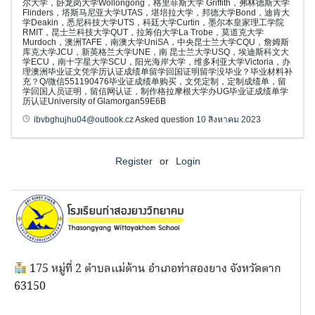
尔大学，卧龙岗大学Wollongong，格里菲斯大学 Griffith，弗林德斯大学
Flinders，塔斯马尼亚大学UTAS，堪培拉大学，邦德大学Bond，迪肯大
学Deakin，悉尼科技大学UTS，科廷大学Curtin，墨尔本皇家理工学院
RMIT，昆士兰科技大学QUT，拉筹伯大学La Trobe，莫道克大学
Murdoch，澳洲TAFE，南澳大学UniSA，中央昆士兰大学CQU，詹姆斯
库克大学JCU，新英格兰大学UNE，南 昆士兰大学USQ，埃迪斯科文大
学ECU，南十字星大学SCU，阳光海岸大学，维多利亚大学Victoria，办
理澳洲毕业证文凭学历认证成绩单留学回国证明留学没毕业？毕业材料补
充？Q/微信551190476毕业证成绩单购买，文凭定制，定制成绩单，留
学回国人员证明，留信网认证，制作格拉摩根大学办UG毕业证成绩单学
历认证University of Glamorgan59E6B
ibvbghujhu04@outlook.cz
Asked question
10 สิงหาคม 2023
Register
or
Login
175 หมู่ที่ 2 ตำบลแม่ต้าน อำเภอท่าสองยาง จังหวัดตาก
63150