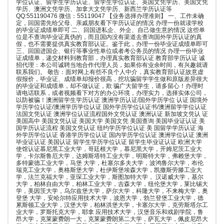
学位认证、留学生学历认证、留学生学位认证、英国文凭学历、美国文凭
学历、澳洲文凭学历、加拿大文凭学历、新西兰学历认证等
QQ:551190476 微信：55119047 【业务选择办理准则】 一、工作未确
定，回国需先给父母、亲戚朋友看下学历认证的情况 办理一份就读学校
的毕业证成绩单即可 二、回国进私企、外企、自己做生意的情况 这些单
位是不查询毕业证真伪的，而且国内没有渠道去查询国外学历认证的真
假，也不需要提供真实教育部认证。鉴于此，办理一份毕业证成绩单即可
三、回国进国企、银行等事业性单位或者考公务员的情况 办理一份毕业
证成绩单，递交材料到教育部，办理真实教育部认证 教育部学历认证 诚
招代理：本公司诚聘当地合作代理人员，如果你有业余时间，有兴趣就请
联系我们。 敬告：面对网上有些不良个人中介，真实教育部认证故意虚
假报价，毕业证、成绩单却报价很高，挖坑骗留学学生做和原版差异很大
的毕业证和成绩单，却不做认证，欺 骗广大留学生，请多留心！办理时
请电话联系，或者视频看下对方的办公环境，办理实力，选择实体公司，
以防被骗！澳洲留学生学历认证 澳洲学历认证/国外学历学位 认证 国境外
学历学位认证/澳洲学历学位认证 国外学历学位认证书/澳洲留学学位认证
法国文凭认证 澳洲学位认证流程国外文凭认证 澳洲认证 新加坡文凭认 证
美国高中 美国文凭认证 美国大学 美国文凭 美国查询 美国毕业证认证 美
国学历认证流程 美国文凭认证 纽约学历学位认证 美 国留学学历认证 海
外学历学位认证 香港学历学位认证 国内学历学位认证 澳洲学位认证 澳洲
毕业证认证 美国认证 留学生学历学位认证 留学生毕业证认证 欧洲大学
使馆认证慕尼黑工业大学，哥廷根大学，慕尼黑大学，开姆尼茨工业大
学，卡尔斯鲁厄大学，达姆斯塔特工业大学，明斯特大学，弗赖堡大学，
多特蒙德工业大学，马堡 大学，杜塞尔多夫大学，波鸿鲁尔大学，布伦
瑞克工业大学，奥格斯堡大学，杜伊斯堡埃森大学，凯撒斯劳滕工业大
学，法兰克福大学，亚琛工业大学，斯图加特大学， 汉诺威大学，基尔
大学，柏林自由大学，柏林工业大学，吉森大学，纽伦堡大学，莱比锡大
学，美因茨大学，乌尔兹堡大学，萨尔大学，科隆大学，不来梅大学，奥
登堡 大学，安哈尔特应用技术大学，波恩大学，勃兰登堡工业大学，德
累斯顿工业大学，汉堡大学，柏林洪堡大学，卡塞尔大学，克劳斯塔尔工
业大学，罗斯托克大学，耶拿 应用技术大学，汉堡音乐和戏剧学院，鲁
昂大学，克莱蒙费朗一大，克莱蒙费朗第二大学，萨瓦大学，佩皮尼昂大