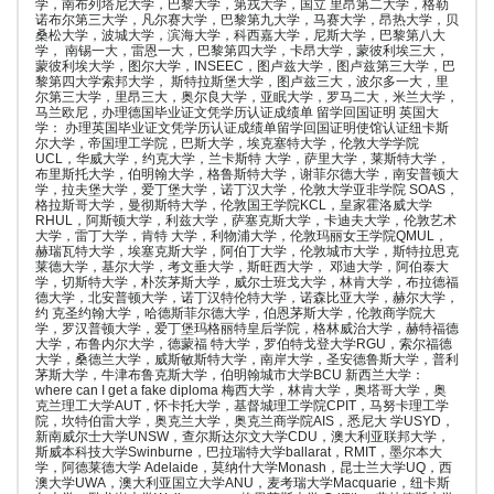
学，南布列塔尼大学，巴黎大学，第戎大学，国立 里昂第二大学，格勒
诺布尔第三大学，凡尔赛大学，巴黎第九大学，马赛大学，昂热大学，贝
桑松大学，波城大学，滨海大学，科西嘉大学，尼斯大学，巴黎第八大
学， 南锡一大，雷恩一大，巴黎第四大学，卡昂大学，蒙彼利埃三大，
蒙彼利埃大学，图尔大学，INSEEC，图卢兹大学，图卢兹第三大学，巴
黎第四大学索邦大学， 斯特拉斯堡大学，图卢兹三大，波尔多一大，里
尔第三大学，里昂三大，奥尔良大学，亚眠大学，罗马二大，米兰大学，
马兰欧尼，办理德国毕业证文凭学历认证成绩单 留学回国证明 英国大
学： 办理英国毕业证文凭学历认证成绩单留学回国证明使馆认证纽卡斯
尔大学，帝国理工学院，巴斯大学，埃克塞特大学，伦敦大学学院
UCL，华威大学，约克大学，兰卡斯特 大学，萨里大学，莱斯特大学，
布里斯托大学，伯明翰大学，格鲁斯特大学，谢菲尔德大学，南安普顿大
学，拉夫堡大学，爱丁堡大学，诺丁汉大学，伦敦大学亚非学院 SOAS，
格拉斯哥大学，曼彻斯特大学，伦敦国王学院KCL，皇家霍洛威大学
RHUL，阿斯顿大学，利兹大学，萨塞克斯大学，卡迪夫大学，伦敦艺术
大学，雷丁大学，肯特 大学，利物浦大学，伦敦玛丽女王学院QMUL，
赫瑞瓦特大学，埃塞克斯大学，阿伯丁大学，伦敦城市大学，斯特拉思克
莱德大学，基尔大学，考文垂大学，斯旺西大学， 邓迪大学，阿伯泰大
学，切斯特大学，朴茨茅斯大学，威尔士班戈大学，林肯大学，布拉德福
德大学，北安普顿大学，诺丁汉特伦特大学，诺森比亚大学，赫尔大学，
约 克圣约翰大学，哈德斯菲尔德大学，伯恩茅斯大学，伦敦商学院大
学，罗汉普顿大学，爱丁堡玛格丽特皇后学院，格林威治大学，赫特福德
大学，布鲁内尔大学，德蒙福 特大学，罗伯特戈登大学RGU，索尔福德
大学，桑德兰大学，威斯敏斯特大学，南岸大学，圣安德鲁斯大学，普利
茅斯大学，牛津布鲁克斯大学，伯明翰城市大学BCU 新西兰大学：
where can I get a fake diploma 梅西大学，林肯大学，奥塔哥大学，奥
克兰理工大学AUT，怀卡托大学，基督城理工学院CPIT，马努卡理工学
院，坎特伯雷大学，奥克兰大学，奥克兰商学院AIS，悉尼大 学USYD，
新南威尔士大学UNSW，查尔斯达尔文大学CDU，澳大利亚联邦大学，
斯威本科技大学Swinburne，巴拉瑞特大学ballarat，RMIT，墨尔本大
学，阿德莱德大学 Adelaide，莫纳什大学Monash，昆士兰大学UQ，西
澳大学UWA，澳大利亚国立大学ANU，麦考瑞大学Macquarie，纽卡斯