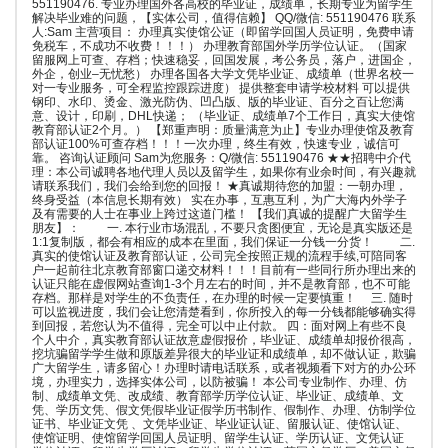
551190476. 专业办理国外各高校的毕业证，成绩单，长期专业为留学生
解决毕业难的问题，【实体公司，值得信赖】 QQ/微信: 551190476 联系
人:Sam 主营项目： 办理真实使馆公证（即留学回国人员证明，免费申请
免税车，不成功不收费！！！） 办理教育部国外学历学位认证。（国家
留服网上可查、存档；快速稳妥，回国发展，考公务员，落户，进国企，
外企，创业–无忧愁） 办理各国各大学文凭毕业证、成绩单（世界名校一
对一专业服务，可全程监控跟踪进度） 提供整套申请学校材料 可以提供
钢印、水印、烫金、激光防伪、凹凸版、版的毕业证、百分之百让您满
意、设计，印刷，DHL快递； （毕业证、成绩单7个工作日，真实大使馆
教育部认证2个月。） 【郑重声明：质量满意为止】专业办理使馆及教育
部认证100%可查存档！！！一次办理，终生有效，快速专业，诚信可
靠。 咨询认证顾问 Sam为您服务：Q/微信: 551190476 ★★招聘中介代
理：本公司诚聘各地代理人员以及留学生，如果你有业余时间，有兴趣就
请联系我们，我们会给到您的回报！ ★真诚期待您的加盟：一朝办理，
终身受益（本信息长期有效） 实在办事，互惠互利，为广大海内外学子
及有需要的人士在事业上跨过这道门槛！ 【我们真诚的提醒广大留学生
朋友】： 一. 本行业市场混乱，不要只贪图便宜，无论是真实版还是
1:1复制版，都会有相应的成本在里面，我们保证一分钱一分货！ 二.
真实的使馆认证及教育部认证，公司完全按照正规的流程手续,可陪同客
户一起前往北京教育部窗口递交材料！！！目前有一些同行所办理出来的
认证只能在虚假网站查询1-3个月左右的时间，并不是教育部，也不可能
存档。那样是对学生的不负责任，在办理的时候一定要慎重！ 三. 随时
可以监视进度，我们会让您清楚看到，你所投入的每一分钱都能够确实得
到回报，若您认为不值得，完全可以中止付款。 四：面对网上有些不良
个人中介，真实教育部认证故意虚假报价，毕业证、成绩单却报价很高，
挖坑骗留学学生做和原版差异很大的毕业证和成绩单，却不做认证，欺骗
广大留学生，请多留心！办理时请电话联系，或者视频看下对方的办公环
境，办理实力，选择实体公司，以防被骗！ 本公司专业制作、办理、仿
制、成绩单文凭、改成绩、教育部学历学位认证、毕业证、成绩单、文
凭、学历文凭、假文凭假毕业证假学历书制作、假制作、办理、仿制学位
证书、毕业证文凭 、文凭毕业证、毕业证认证、留服认证、使馆认证、
使馆证明、使馆留学回国人员证明、留学生认证、学历认证、文凭认证