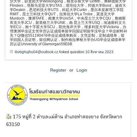
尔大学，卧龙岗大学Wollongong，格里菲斯大学 Griffith，弗林德斯大学
Flinders，塔斯马尼亚大学UTAS，堪培拉大学，邦德大学Bond，迪肯大
学Deakin，悉尼科技大学UTS，科廷大学Curtin，墨尔本皇家理工学院
RMIT，昆士兰科技大学QUT，拉筹伯大学La Trobe，莫道克大学
Murdoch，澳洲TAFE，南澳大学UniSA，中央昆士兰大学CQU，詹姆斯
库克大学JCU，新英格兰大学UNE，南 昆士兰大学USQ，埃迪斯科文大
学ECU，南十字星大学SCU，阳光海岸大学，维多利亚大学Victoria，办
理澳洲毕业证文凭学历认证成绩单留学回国证明留学没毕业？毕业材料补
充？Q/微信551190476毕业证成绩单购买，文凭定制，定制成绩单，留
学回国人员证明，留信网认证，制作格拉摩根大学办UG毕业证成绩单学
历认证University of Glamorgan59E6B
ibvbghujhu04@outlook.cz
Asked question
10 สิงหาคม 2023
Register
or
Login
175 หมู่ที่ 2 ตำบลแม่ต้าน อำเภอท่าสองยาง จังหวัดตาก
63150