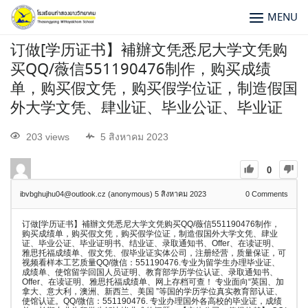
MENU
订做[学历证书】補辦文凭悉尼大学文凭购
买QQ/薇信551190476制作，购买成绩
单，购买假文凭，购买假学位证，制造假国
外大学文凭、肆业证、毕业公证、毕业证
203 views
5 สิงหาคม 2023
0
ibvbghujhu04@outlook.cz (anonymous)
5 สิงหาคม 2023
0
Comments
订做[学历证书】補辦文凭悉尼大学文凭购买QQ/薇信551190476制作，
购买成绩单，购买假文凭，购买假学位证，制造假国外大学文凭、肆业
证、毕业公证、毕业证明书、结业证、录取通知书、Offer、在读证明、
雅思托福成绩单、假文凭、假毕业证实体公司，注册经营，质量保证，可
视频看样本工艺质量QQ/微信：551190476.专业为留学生办理毕业证、
成绩单、使馆留学回国人员证明、教育部学历学位认证、录取通知书、
Offer、在读证明、雅思托福成绩单、网上存档可查！ 专业面向“英国、加
拿大、意大利，澳洲、新西兰、美国 ”等国的学历学位真实教育部认证、
使馆认证。QQ/微信：551190476. 专业办理国外各高校的毕业证，成绩