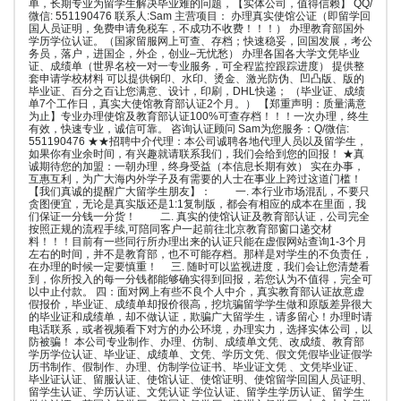
单，长期专业为留学生解决毕业难的问题，【实体公司，值得信赖】 QQ/
微信: 551190476 联系人:Sam 主营项目： 办理真实使馆公证（即留学回
国人员证明，免费申请免税车，不成功不收费！！！） 办理教育部国外
学历学位认证。（国家留服网上可查、存档；快速稳妥，回国发展，考公
务员，落户，进国企，外企，创业–无忧愁） 办理各国各大学文凭毕业
证、成绩单（世界名校一对一专业服务，可全程监控跟踪进度） 提供整
套申请学校材料 可以提供钢印、水印、烫金、激光防伪、凹凸版、版的
毕业证、百分之百让您满意、设计，印刷，DHL快递； （毕业证、成绩
单7个工作日，真实大使馆教育部认证2个月。） 【郑重声明：质量满意
为止】专业办理使馆及教育部认证100%可查存档！！！一次办理，终生
有效，快速专业，诚信可靠。 咨询认证顾问 Sam为您服务：Q/微信:
551190476 ★★招聘中介代理：本公司诚聘各地代理人员以及留学生，
如果你有业余时间，有兴趣就请联系我们，我们会给到您的回报！ ★真
诚期待您的加盟：一朝办理，终身受益（本信息长期有效） 实在办事，
互惠互利，为广大海内外学子及有需要的人士在事业上跨过这道门槛！
【我们真诚的提醒广大留学生朋友】： 一. 本行业市场混乱，不要只
贪图便宜，无论是真实版还是1:1复制版，都会有相应的成本在里面，我
们保证一分钱一分货！ 二. 真实的使馆认证及教育部认证，公司完全
按照正规的流程手续,可陪同客户一起前往北京教育部窗口递交材
料！！！目前有一些同行所办理出来的认证只能在虚假网站查询1-3个月
左右的时间，并不是教育部，也不可能存档。那样是对学生的不负责任，
在办理的时候一定要慎重！ 三. 随时可以监视进度，我们会让您清楚看
到，你所投入的每一分钱都能够确实得到回报，若您认为不值得，完全可
以中止付款。 四：面对网上有些不良个人中介，真实教育部认证故意虚
假报价，毕业证、成绩单却报价很高，挖坑骗留学学生做和原版差异很大
的毕业证和成绩单，却不做认证，欺骗广大留学生，请多留心！办理时请
电话联系，或者视频看下对方的办公环境，办理实力，选择实体公司，以
防被骗！ 本公司专业制作、办理、仿制、成绩单文凭、改成绩、教育部
学历学位认证、毕业证、成绩单、文凭、学历文凭、假文凭假毕业证假学
历书制作、假制作、办理、仿制学位证书、毕业证文凭 、文凭毕业证、
毕业证认证、留服认证、使馆认证、使馆证明、使馆留学回国人员证明、
留学生认证、学历认证、文凭认证 学位认证、留学生学历认证、留学生