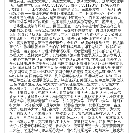
学位认证、英国文凭学历、美国文凭学历、澳洲文凭学历、加拿大文凭学
历、新西兰学历认证等QQ:551190476 微信：55119047 【业务选择办
理准则】 一、工作未确定，回国需先给父母、亲戚朋友看下学历认证的
情况 办理一份就读学校的毕业证成绩单即可 二、回国进私企、外企、自
己做生意的情况 这些单位是不查询毕业证真伪的，而且国内没有渠道去
查询国外学历认证的真假，也不需要提供真实教育部认证。鉴于此，办理
一份毕业证成绩单即可 三、回国进国企、银行等事业性单位或者考公务
员的情况 办理一份毕业证成绩单，递交材料到教育部，办理真实教育部
认证 教育部学历认证 诚招代理：本公司诚聘当地合作代理人员，如果你
有业余时间，有兴趣就请联系我们。 敬告：面对网上有些不良个人中
介，真实教育部认证故意虚假报价，毕业证、成绩单却报价很高，挖坑骗
留学学生做和原版差异很大的毕业证和成绩单，却不做认证，欺 骗广大
留学生，请多留心！办理时请电话联系，或者视频看下对方的办公环境，
办理实力，选择实体公司，以防被骗！澳洲留学生学历认证 澳洲学历认
证/国外学历学位 认证 国境外学历学位认证/澳洲学历学位认证 国外学历
学位认证书/澳洲留学学位认证 法国文凭认证 澳洲学位认证流程国外文凭
认证 澳洲认证 新加坡文凭认 证 美国高中 美国文凭认证 美国大学 美国文
凭 美国查询 美国毕业证认证 美国学历认证流程 美国文凭认证 纽约学历
学位认证 美 国留学学历认证 海外学历学位认证 香港学历学位认证 国内
学历学位认证 澳洲学位认证 澳洲毕业证认证 美国认证 留学生学历学位认
证 留学生毕业证认证 欧洲大学 使馆认证慕尼黑工业大学，哥廷根大学，
慕尼黑大学，开姆尼茨工业大学，卡尔斯鲁厄大学，达姆斯塔特工业大
学，明斯特大学，弗赖堡大学，多特蒙德工业大学，马堡 大学，杜塞尔
多夫大学，波鸿鲁尔大学，布伦瑞克工业大学，奥格斯堡大学，杜伊斯堡
埃森大学，凯撒斯劳滕工业大学，法兰克福大学，亚琛工业大学，斯图加
特大学， 汉诺威大学，基尔大学，柏林自由大学，柏林工业大学，吉森
大学，纽伦堡大学，莱比锡大学，美因茨大学，乌尔兹堡大学，萨尔大
学，科隆大学，不来梅大学，奥登堡 大学，安哈尔特应用技术大学，波
恩大学，勃兰登堡工业大学，德累斯顿工业大学，汉堡大学，柏林洪堡大
学，卡塞尔大学，克劳斯塔尔工业大学，罗斯托克大学，耶拿 应用技术
大学，汉堡音乐和戏剧学院，鲁昂大学，克莱蒙费朗一大，克莱蒙费朗第
二大学，萨瓦大学，佩皮尼昂大学，南布列塔尼大学，巴黎大学，第戎大