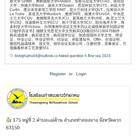
斯大学 Griffith，弗林德斯大学Flinders，塔斯马尼亚大学UTAS，堪培拉
大学，邦德大学Bond，迪肯大学Deakin，悉尼科技大学UTS，科廷大学
Curtin，墨尔本皇家理工学院 RMIT，昆士兰科技大学QUT，拉筹伯大学
La Trobe，莫道克大学Murdoch，澳洲TAFE，南澳大学UniSA，中央昆
士兰大学CQU，詹姆斯库克大学JCU，新英格兰大学UNE，南 昆士兰大
学USQ，埃迪斯科文大学ECU，南十字星大学SCU，阳光海岸大学，维
多利亚大学Victoria，办理澳洲毕业证文凭学历认证成绩单留学回国证明
订做[学历证书】補辦文凭悉尼大学文凭购买QQ/薇信551190476制作，
购买成绩单，购买假文凭，购买假学位证，制造假国外大学文凭、肆业
证、毕业公证、毕业证明书、结业证、录取通知书、Offer、在读证明、
雅思托福成绩单、假文凭、假毕业证实体公司，注册经营，质量保证，可
视频看样本工艺质量551
ibvbghujhu04@outlook.cz
Asked question
5 สิงหาคม 2023
Register
or
Login
175 หมู่ที่ 2 ตำบลแม่ต้าน อำเภอท่าสองยาง จังหวัดตาก
63150