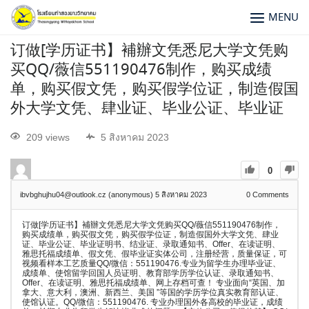
MENU
订做[学历证书】補辦文凭悉尼大学文凭购
买QQ/薇信551190476制作，购买成绩
单，购买假文凭，购买假学位证，制造假国
外大学文凭、肆业证、毕业公证、毕业证
209 views
5 สิงหาคม 2023
0
ibvbghujhu04@outlook.cz (anonymous)
5 สิงหาคม 2023
0
Comments
订做[学历证书】補辦文凭悉尼大学文凭购买QQ/薇信551190476制作，
购买成绩单，购买假文凭，购买假学位证，制造假国外大学文凭、肆业
证、毕业公证、毕业证明书、结业证、录取通知书、Offer、在读证明、
雅思托福成绩单、假文凭、假毕业证实体公司，注册经营，质量保证，可
视频看样本工艺质量QQ/微信：551190476.专业为留学生办理毕业证、
成绩单、使馆留学回国人员证明、教育部学历学位认证、录取通知书、
Offer、在读证明、雅思托福成绩单、网上存档可查！ 专业面向“英国、加
拿大、意大利，澳洲、新西兰、美国 ”等国的学历学位真实教育部认证、
使馆认证。QQ/微信：551190476. 专业办理国外各高校的毕业证，成绩