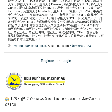
斯大学 Griffith，弗林德斯大学Flinders，塔斯马尼亚大学UTAS，堪培拉
大学，邦德大学Bond，迪肯大学Deakin，悉尼科技大学UTS，科廷大学
Curtin，墨尔本皇家理工学院 RMIT，昆士兰科技大学QUT，拉筹伯大学
La Trobe，莫道克大学Murdoch，澳洲TAFE，南澳大学UniSA，中央昆
士兰大学CQU，詹姆斯库克大学JCU，新英格兰大学UNE，南 昆士兰大
学USQ，埃迪斯科文大学ECU，南十字星大学SCU，阳光海岸大学，维
多利亚大学Victoria，办理澳洲毕业证文凭学历认证成绩单留学回国证明
订做[学历证书】補辦文凭悉尼大学文凭购买QQ/薇信551190476制作，
购买成绩单，购买假文凭，购买假学位证，制造假国外大学文凭、肆业
证、毕业公证、毕业证明书、结业证、录取通知书、Offer、在读证明、
雅思托福成绩单、假文凭、假毕业证实体公司，注册经营，质量保证，可
视频看样本工艺质量551
ibvbghujhu04@outlook.cz
Asked question
5 สิงหาคม 2023
Register
or
Login
175 หมู่ที่ 2 ตำบลแม่ต้าน อำเภอท่าสองยาง จังหวัดตาก
63150