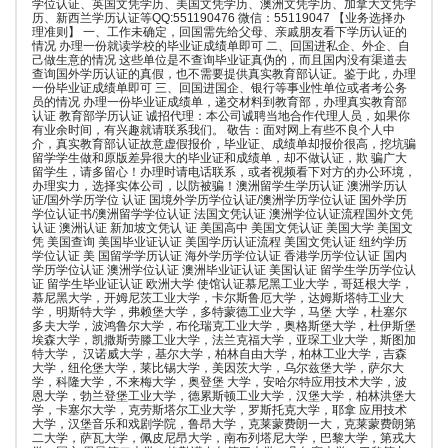
学位认证、英国文凭学历、美国文凭学历、澳洲文凭学历、加拿大文凭学
历、新西兰学历认证等QQ:551190476 微信：55119047 【业务选择办
理准则】 一、工作未确定，回国需先给父母、亲戚朋友看下学历认证的
情况 办理一份就读学校的毕业证成绩单即可 二、回国进私企、外企、自
己做生意的情况 这些单位是不查询毕业证真伪的，而且国内没有渠道去
查询国外学历认证的真假，也不需要提供真实教育部认证。鉴于此，办理
一份毕业证成绩单即可 三、回国进国企、银行等事业性单位或者考公务
员的情况 办理一份毕业证成绩单，递交材料到教育部，办理真实教育部
认证 教育部学历认证 诚招代理：本公司诚聘当地合作代理人员，如果你
有业余时间，有兴趣就请联系我们。 敬告：面对网上有些不良个人中
介，真实教育部认证故意虚假报价，毕业证、成绩单却报价很高，挖坑骗
留学学生做和原版差异很大的毕业证和成绩单，却不做认证，欺 骗广大
留学生，请多留心！办理时请电话联系，或者视频看下对方的办公环境，
办理实力，选择实体公司，以防被骗！澳洲留学生学历认证 澳洲学历认
证/国外学历学位 认证 国境外学历学位认证/澳洲学历学位认证 国外学历
学位认证书/澳洲留学学位认证 法国文凭认证 澳洲学位认证流程国外文凭
认证 澳洲认证 新加坡文凭认 证 美国高中 美国文凭认证 美国大学 美国文
凭 美国查询 美国毕业证认证 美国学历认证流程 美国文凭认证 纽约学历
学位认证 美 国留学学历认证 海外学历学位认证 香港学历学位认证 国内
学历学位认证 澳洲学位认证 澳洲毕业证认证 美国认证 留学生学历学位认
证 留学生毕业证认证 欧洲大学 使馆认证慕尼黑工业大学，哥廷根大学，
慕尼黑大学，开姆尼茨工业大学，卡尔斯鲁厄大学，达姆斯塔特工业大
学，明斯特大学，弗赖堡大学，多特蒙德工业大学，马堡 大学，杜塞尔
多夫大学，波鸿鲁尔大学，布伦瑞克工业大学，奥格斯堡大学，杜伊斯堡
埃森大学，凯撒斯劳滕工业大学，法兰克福大学，亚琛工业大学，斯图加
特大学， 汉诺威大学，基尔大学，柏林自由大学，柏林工业大学，吉森
大学，纽伦堡大学，莱比锡大学，美因茨大学，乌尔兹堡大学，萨尔大
学，科隆大学，不来梅大学，奥登堡 大学，安哈尔特应用技术大学，波
恩大学，勃兰登堡工业大学，德累斯顿工业大学，汉堡大学，柏林洪堡大
学，卡塞尔大学，克劳斯塔尔工业大学，罗斯托克大学，耶拿 应用技术
大学，汉堡音乐和戏剧学院，鲁昂大学，克莱蒙费朗一大，克莱蒙费朗第
二大学，萨瓦大学，佩皮尼昂大学，南布列塔尼大学，巴黎大学，第戎大