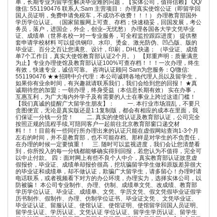
单，长期专业为留学生解决毕业难的问题，【实体公司，值得信赖】 QQ/
微信: 551190476 联系人:Sam 主营项目： 办理真实使馆公证（即留学回
国人员证明，免费申请免税车，不成功不收费！！！） 办理教育部国外
学历学位认证。（国家留服网上可查、存档；快速稳妥，回国发展，考公
务员，落户，进国企，外企，创业–无忧愁） 办理各国各大学文凭毕业
证、成绩单（世界名校一对一专业服务，可全程监控跟踪进度） 提供整
套申请学校材料 可以提供钢印、水印、烫金、激光防伪、凹凸版、版的
毕业证、百分之百让您满意、设计，印刷，DHL快递； （毕业证、成绩
单7个工作日，真实大使馆教育部认证2个月。） 【郑重声明：质量满意
为止】专业办理使馆及教育部认证100%可查存档！！！一次办理，终生
有效，快速专业，诚信可靠。 咨询认证顾问 Sam为您服务：Q/微信:
551190476 ★★招聘中介代理：本公司诚聘各地代理人员以及留学生，
如果你有业余时间，有兴趣就请联系我们，我们会给到您的回报！ ★真
诚期待您的加盟：一朝办理，终身受益（本信息长期有效） 实在办事，
互惠互利，为广大海内外学子及有需要的人士在事业上跨过这道门槛！
【我们真诚的提醒广大留学生朋友】： 一. 本行业市场混乱，不要只
贪图便宜，无论是真实版还是1:1复制版，都会有相应的成本在里面，我
们保证一分钱一分货！ 二. 真实的使馆认证及教育部认证，公司完全
按照正规的流程手续,可陪同客户一起前往北京教育部窗口递交材
料！！！目前有一些同行所办理出来的认证只能在虚假网站查询1-3个月
左右的时间，并不是教育部，也不可能存档。那样是对学生的不负责任，
在办理的时候一定要慎重！ 三. 随时可以监视进度，我们会让您清楚看
到，你所投入的每一分钱都能够确实得到回报，若您认为不值得，完全可
以中止付款。 四：面对网上有些不良个人中介，真实教育部认证故意虚
假报价，毕业证、成绩单却报价很高，挖坑骗留学学生做和原版差异很大
的毕业证和成绩单，却不做认证，欺骗广大留学生，请多留心！办理时请
电话联系，或者视频看下对方的办公环境，办理实力，选择实体公司，以
防被骗！ 本公司专业制作、办理、仿制、成绩单文凭、改成绩、教育部
学历学位认证、毕业证、成绩单、文凭、学历文凭、假文凭假毕业证假学
历书制作、假制作、办理、仿制学位证书、毕业证文凭 、文凭毕业证、
毕业证认证、留服认证、使馆认证、使馆证明、使馆留学回国人员证明、
留学生认证、学历认证、文凭认证 学位认证、留学生学历认证、留学生