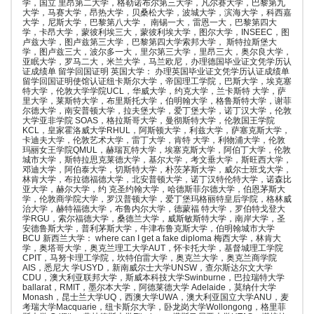
学，国立 里昂第二大学，格勒诺布尔第三大学，凡尔赛大学，巴黎第九
大学，马赛大学，昂热大学，贝桑松大学，波城大学，滨海大学，科西嘉
大学，尼斯大学，巴黎第八大学， 南锡一大，雷恩一大，巴黎第四大
学，卡昂大学，蒙彼利埃三大，蒙彼利埃大学，图尔大学，INSEEC，图
卢兹大学，图卢兹第三大学，巴黎第四大学索邦大学， 斯特拉斯堡大
学，图卢兹三大，波尔多一大，里尔第三大学，里昂三大，奥尔良大学，
亚眠大学，罗马二大，米兰大学，马兰欧尼，办理德国毕业证文凭学历认
证成绩单 留学回国证明 英国大学： 办理英国毕业证文凭学历认证成绩单
留学回国证明使馆认证纽卡斯尔大学，帝国理工学院，巴斯大学，埃克塞
特大学，伦敦大学学院UCL，华威大学，约克大学，兰卡斯特 大学，萨
里大学，莱斯特大学，布里斯托大学，伯明翰大学，格鲁斯特大学，谢菲
尔德大学，南安普顿大学，拉夫堡大学，爱丁堡大学，诺丁汉大学，伦敦
大学亚非学院 SOAS，格拉斯哥大学，曼彻斯特大学，伦敦国王学院
KCL，皇家霍洛威大学RHUL，阿斯顿大学，利兹大学，萨塞克斯大学，
卡迪夫大学，伦敦艺术大学，雷丁大学，肯特 大学，利物浦大学，伦敦
玛丽女王学院QMUL，赫瑞瓦特大学，埃塞克斯大学，阿伯丁大学，伦敦
城市大学，斯特拉思克莱德大学，基尔大学，考文垂大学，斯旺西大学，
邓迪大学，阿伯泰大学，切斯特大学，朴茨茅斯大学，威尔士班戈大学，
林肯大学，布拉德福德大学，北安普顿大学，诺丁汉特伦特大学，诺森比
亚大学，赫尔大学，约 克圣约翰大学，哈德斯菲尔德大学，伯恩茅斯大
学，伦敦商学院大学，罗汉普顿大学，爱丁堡玛格丽特皇后学院，格林威
治大学，赫特福德大学，布鲁内尔大学，德蒙福 特大学，罗伯特戈登大
学RGU，索尔福德大学，桑德兰大学，威斯敏斯特大学，南岸大学，圣
安德鲁斯大学，普利茅斯大学，牛津布鲁克斯大学，伯明翰城市大学
BCU 新西兰大学： where can I get a fake diploma 梅西大学，林肯大
学，奥塔哥大学，奥克兰理工大学AUT，怀卡托大学，基督城理工学院
CPIT，马努卡理工学院，坎特伯雷大学，奥克兰大学，奥克兰商学院
AIS，悉尼大 学USYD，新南威尔士大学UNSW，查尔斯达尔文大学
CDU，澳大利亚联邦大学，斯威本科技大学Swinburne，巴拉瑞特大学
ballarat，RMIT，墨尔本大学，阿德莱德大学 Adelaide，莫纳什大学
Monash，昆士兰大学UQ，西澳大学UWA，澳大利亚国立大学ANU，麦
考瑞大学Macquarie，纽卡斯尔大学，卧龙岗大学Wollongong，格里菲