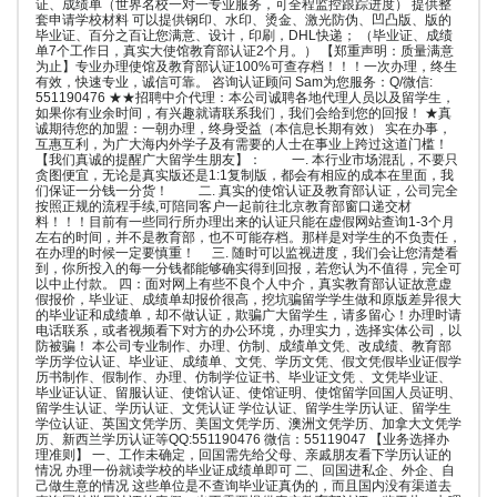
证、成绩单（世界名校一对一专业服务，可全程监控跟踪进度） 提供整
套申请学校材料 可以提供钢印、水印、烫金、激光防伪、凹凸版、版的
毕业证、百分之百让您满意、设计，印刷，DHL快递； （毕业证、成绩
单7个工作日，真实大使馆教育部认证2个月。） 【郑重声明：质量满意
为止】专业办理使馆及教育部认证100%可查存档！！！一次办理，终生
有效，快速专业，诚信可靠。 咨询认证顾问 Sam为您服务：Q/微信:
551190476 ★★招聘中介代理：本公司诚聘各地代理人员以及留学生，
如果你有业余时间，有兴趣就请联系我们，我们会给到您的回报！ ★真
诚期待您的加盟：一朝办理，终身受益（本信息长期有效） 实在办事，
互惠互利，为广大海内外学子及有需要的人士在事业上跨过这道门槛！
【我们真诚的提醒广大留学生朋友】： 一. 本行业市场混乱，不要只
贪图便宜，无论是真实版还是1:1复制版，都会有相应的成本在里面，我
们保证一分钱一分货！ 二. 真实的使馆认证及教育部认证，公司完全
按照正规的流程手续,可陪同客户一起前往北京教育部窗口递交材
料！！！目前有一些同行所办理出来的认证只能在虚假网站查询1-3个月
左右的时间，并不是教育部，也不可能存档。那样是对学生的不负责任，
在办理的时候一定要慎重！ 三. 随时可以监视进度，我们会让您清楚看
到，你所投入的每一分钱都能够确实得到回报，若您认为不值得，完全可
以中止付款。 四：面对网上有些不良个人中介，真实教育部认证故意虚
假报价，毕业证、成绩单却报价很高，挖坑骗留学学生做和原版差异很大
的毕业证和成绩单，却不做认证，欺骗广大留学生，请多留心！办理时请
电话联系，或者视频看下对方的办公环境，办理实力，选择实体公司，以
防被骗！ 本公司专业制作、办理、仿制、成绩单文凭、改成绩、教育部
学历学位认证、毕业证、成绩单、文凭、学历文凭、假文凭假毕业证假学
历书制作、假制作、办理、仿制学位证书、毕业证文凭 、文凭毕业证、
毕业证认证、留服认证、使馆认证、使馆证明、使馆留学回国人员证明、
留学生认证、学历认证、文凭认证 学位认证、留学生学历认证、留学生
学位认证、英国文凭学历、美国文凭学历、澳洲文凭学历、加拿大文凭学
历、新西兰学历认证等QQ:551190476 微信：55119047 【业务选择办
理准则】 一、工作未确定，回国需先给父母、亲戚朋友看下学历认证的
情况 办理一份就读学校的毕业证成绩单即可 二、回国进私企、外企、自
己做生意的情况 这些单位是不查询毕业证真伪的，而且国内没有渠道去