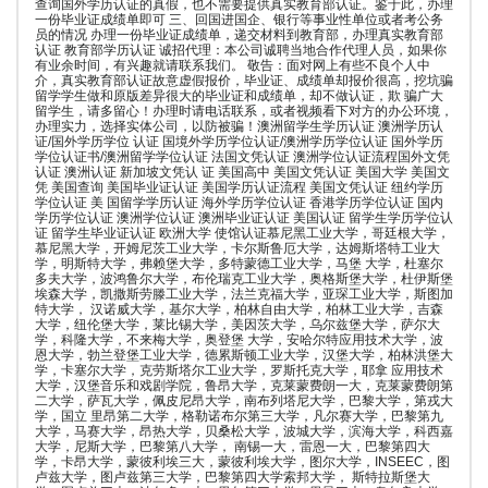
查询国外学历认证的真假，也不需要提供真实教育部认证。鉴于此，办理
一份毕业证成绩单即可 三、回国进国企、银行等事业性单位或者考公务
员的情况 办理一份毕业证成绩单，递交材料到教育部，办理真实教育部
认证 教育部学历认证 诚招代理：本公司诚聘当地合作代理人员，如果你
有业余时间，有兴趣就请联系我们。 敬告：面对网上有些不良个人中
介，真实教育部认证故意虚假报价，毕业证、成绩单却报价很高，挖坑骗
留学学生做和原版差异很大的毕业证和成绩单，却不做认证，欺 骗广大
留学生，请多留心！办理时请电话联系，或者视频看下对方的办公环境，
办理实力，选择实体公司，以防被骗！澳洲留学生学历认证 澳洲学历认
证/国外学历学位 认证 国境外学历学位认证/澳洲学历学位认证 国外学历
学位认证书/澳洲留学学位认证 法国文凭认证 澳洲学位认证流程国外文凭
认证 澳洲认证 新加坡文凭认 证 美国高中 美国文凭认证 美国大学 美国文
凭 美国查询 美国毕业证认证 美国学历认证流程 美国文凭认证 纽约学历
学位认证 美 国留学学历认证 海外学历学位认证 香港学历学位认证 国内
学历学位认证 澳洲学位认证 澳洲毕业证认证 美国认证 留学生学历学位认
证 留学生毕业证认证 欧洲大学 使馆认证慕尼黑工业大学，哥廷根大学，
慕尼黑大学，开姆尼茨工业大学，卡尔斯鲁厄大学，达姆斯塔特工业大
学，明斯特大学，弗赖堡大学，多特蒙德工业大学，马堡 大学，杜塞尔
多夫大学，波鸿鲁尔大学，布伦瑞克工业大学，奥格斯堡大学，杜伊斯堡
埃森大学，凯撒斯劳滕工业大学，法兰克福大学，亚琛工业大学，斯图加
特大学， 汉诺威大学，基尔大学，柏林自由大学，柏林工业大学，吉森
大学，纽伦堡大学，莱比锡大学，美因茨大学，乌尔兹堡大学，萨尔大
学，科隆大学，不来梅大学，奥登堡 大学，安哈尔特应用技术大学，波
恩大学，勃兰登堡工业大学，德累斯顿工业大学，汉堡大学，柏林洪堡大
学，卡塞尔大学，克劳斯塔尔工业大学，罗斯托克大学，耶拿 应用技术
大学，汉堡音乐和戏剧学院，鲁昂大学，克莱蒙费朗一大，克莱蒙费朗第
二大学，萨瓦大学，佩皮尼昂大学，南布列塔尼大学，巴黎大学，第戎大
学，国立 里昂第二大学，格勒诺布尔第三大学，凡尔赛大学，巴黎第九
大学，马赛大学，昂热大学，贝桑松大学，波城大学，滨海大学，科西嘉
大学，尼斯大学，巴黎第八大学， 南锡一大，雷恩一大，巴黎第四大
学，卡昂大学，蒙彼利埃三大，蒙彼利埃大学，图尔大学，INSEEC，图
卢兹大学，图卢兹第三大学，巴黎第四大学索邦大学， 斯特拉斯堡大