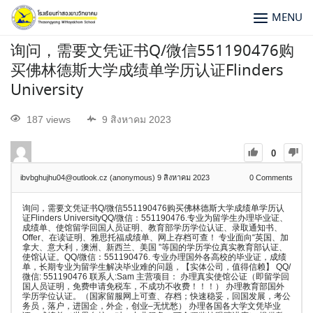
MENU
询问，需要文凭证书Q/微信551190476购
买佛林德斯大学成绩单学历认证Flinders
University
187 views
9 สิงหาคม 2023
0
ibvbghujhu04@outlook.cz (anonymous)
9 สิงหาคม 2023
0
Comments
询问，需要文凭证书Q/微信551190476购买佛林德斯大学成绩单学历认
证Flinders UniversityQQ/微信：551190476.专业为留学生办理毕业证、
成绩单、使馆留学回国人员证明、教育部学历学位认证、录取通知书、
Offer、在读证明、雅思托福成绩单、网上存档可查！ 专业面向“英国、加
拿大、意大利，澳洲、新西兰、美国 ”等国的学历学位真实教育部认证、
使馆认证。QQ/微信：551190476. 专业办理国外各高校的毕业证，成绩
单，长期专业为留学生解决毕业难的问题，【实体公司，值得信赖】 QQ/
微信: 551190476 联系人:Sam 主营项目： 办理真实使馆公证（即留学回
国人员证明，免费申请免税车，不成功不收费！！！） 办理教育部国外
学历学位认证。（国家留服网上可查、存档；快速稳妥，回国发展，考公
务员，落户，进国企，外企，创业–无忧愁） 办理各国各大学文凭毕业