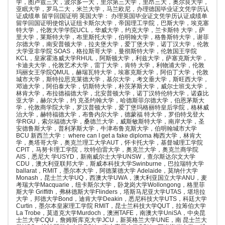
学，图卢兹三大，波尔多一大，里尔第三大学，里昂三大，奥尔良大学，
亚眠大学，罗马二大，米兰大学，马兰欧尼，办理德国毕业证文凭学历认
证成绩单 留学回国证明 英国大学： 办理英国毕业证文凭学历认证成绩单
留学回国证明使馆认证纽卡斯尔大学，帝国理工学院，巴斯大学，埃克塞
特大学，伦敦大学学院UCL，华威大学，约克大学，兰卡斯特 大学，萨
里大学，莱斯特大学，布里斯托大学，伯明翰大学，格鲁斯特大学，谢菲
尔德大学，南安普顿大学，拉夫堡大学，爱丁堡大学，诺丁汉大学，伦敦
大学亚非学院 SOAS，格拉斯哥大学，曼彻斯特大学，伦敦国王学院
KCL，皇家霍洛威大学RHUL，阿斯顿大学，利兹大学，萨塞克斯大学，
卡迪夫大学，伦敦艺术大学，雷丁大学，肯特 大学，利物浦大学，伦敦
玛丽女王学院QMUL，赫瑞瓦特大学，埃塞克斯大学，阿伯丁大学，伦敦
城市大学，斯特拉思克莱德大学，基尔大学，考文垂大学，斯旺西大学，
邓迪大学，阿伯泰大学，切斯特大学，朴茨茅斯大学，威尔士班戈大学，
林肯大学，布拉德福德大学，北安普顿大学，诺丁汉特伦特大学，诺森比
亚大学，赫尔大学，约 克圣约翰大学，哈德斯菲尔德大学，伯恩茅斯大
学，伦敦商学院大学，罗汉普顿大学，爱丁堡玛格丽特皇后学院，格林威
治大学，赫特福德大学，布鲁内尔大学，德蒙福 特大学，罗伯特戈登大
学RGU，索尔福德大学，桑德兰大学，威斯敏斯特大学，南岸大学，圣
安德鲁斯大学，普利茅斯大学，牛津布鲁克斯大学，伯明翰城市大学
BCU 新西兰大学： where can I get a fake diploma 梅西大学，林肯大
学，奥塔哥大学，奥克兰理工大学AUT，怀卡托大学，基督城理工学院
CPIT，马努卡理工学院，坎特伯雷大学，奥克兰大学，奥克兰商学院
AIS，悉尼大 学USYD，新南威尔士大学UNSW，查尔斯达尔文大学
CDU，澳大利亚联邦大学，斯威本科技大学Swinburne，巴拉瑞特大学
ballarat，RMIT，墨尔本大学，阿德莱德大学 Adelaide，莫纳什大学
Monash，昆士兰大学UQ，西澳大学UWA，澳大利亚国立大学ANU，麦
考瑞大学Macquarie，纽卡斯尔大学，卧龙岗大学Wollongong，格里菲
斯大学 Griffith，弗林德斯大学Flinders，塔斯马尼亚大学UTAS，堪培拉
大学，邦德大学Bond，迪肯大学Deakin，悉尼科技大学UTS，科廷大学
Curtin，墨尔本皇家理工学院 RMIT，昆士兰科技大学QUT，拉筹伯大学
La Trobe，莫道克大学Murdoch，澳洲TAFE，南澳大学UniSA，中央昆
士兰大学CQU，詹姆斯库克大学JCU，新英格兰大学UNE，南 昆士兰大