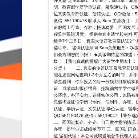
外文憑”定制原版1：1毕业证，成绩单，雅思成绩
明、教育部学历学位认证、录取通知书、Off
位真实教育部认证、使馆认证。QQ/微信：5
微信: 551190476 联系人:Sam 
留服网上可查、存档；快速稳妥，回国发展
程监控跟踪进度） 提供整套申请学校材料 
绩单7个工作日，真实大使馆教育部认证2个
信可靠。 咨询认证顾问 Sam为您服务：Q/
们会给到您的回报！ ★真诚期待您的加盟
槛！ 【我们真诚的提醒广大留学生朋友】：
分货！ 二. 真实的使馆认证及教育部认
能在虚假网站查询1-3个月左右的时间，并
清楚看到，你所投入的每一分钱都能够确实
证、成绩单却报价很高，挖坑骗留学学生做
公环境，办理实力，选择实体公司，以防被
凭假毕业证假学历书制作、假制作、办理、
认证、学历认证、文凭认证 学位认证、留
QQ:551190476 微信：551190
二、回国进私企、外企、自己做生意的情况
办理一份毕业证成绩单即可 三、回国进国企
证 诚招代理：本公司诚聘当地合作代理人