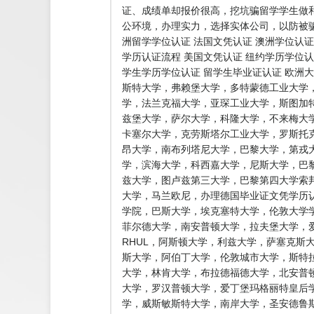
证、成绩单却报价很高，挖坑骗留学学生做
公环境，办理实力，选择实体公司，以防被骗
洲留学学位认证 法国文凭认证 澳洲学位认证
学历认证流程 美国文凭认证 纽约学历学位认
学生学历学位认证 留学生毕业证认证 欧洲
斯特大学，弗赖堡大学，多特蒙德工业大学
学，法兰克福大学，亚琛工业大学，斯图加
兹堡大学，萨尔大学，科隆大学，不来梅大
卡塞尔大学，克劳斯塔尔工业大学，罗斯托
昂大学，南布列塔尼大学，巴黎大学，第戎
学，滨海大学，科西嘉大学，尼斯大学，巴黎
兹大学，图卢兹第三大学，巴黎第四大学索
大学，马兰欧尼，办理德国毕业证文凭学历认
学院，巴斯大学，埃克塞特大学，伦敦大学学
菲尔德大学，南安普顿大学，拉夫堡大学，爱
RHUL，阿斯顿大学，利兹大学，萨塞克斯
斯大学，阿伯丁大学，伦敦城市大学，斯特
大学，林肯大学，布拉德福德大学，北安普
大学，罗汉普顿大学，爱丁堡玛格丽特皇后
学，威斯敏斯特大学，南岸大学，圣安德鲁斯大学，普