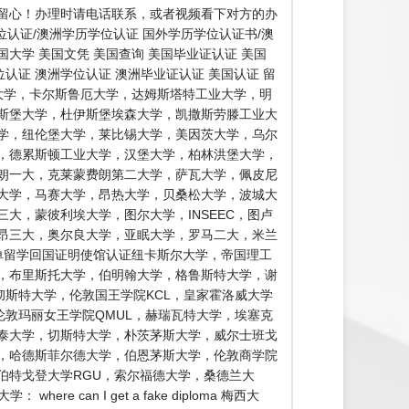
留心！办理时请电话联系，或者视频看下对方的办
认证/澳洲学历学位认证 国外学历学位认证书/澳
国大学 美国文凭 美国查询 美国毕业证认证 美国
认证 澳洲学位认证 澳洲毕业证认证 美国认证 留
大学，卡尔斯鲁厄大学，达姆斯塔特工业大学，明
斯堡大学，杜伊斯堡埃森大学，凯撒斯劳滕工业大
学，纽伦堡大学，莱比锡大学，美因茨大学，乌尔
，德累斯顿工业大学，汉堡大学，柏林洪堡大学，
朗一大，克莱蒙费朗第二大学，萨瓦大学，佩皮尼
大学，马赛大学，昂热大学，贝桑松大学，波城大
大，蒙彼利埃大学，图尔大学，INSEEC，图卢
昂三大，奥尔良大学，亚眠大学，罗马二大，米兰
单留学回国证明使馆认证纽卡斯尔大学，帝国理工
学，布里斯托大学，伯明翰大学，格鲁斯特大学，谢
彻斯特大学，伦敦国王学院KCL，皇家霍洛威大学
伦敦玛丽女王学院QMUL，赫瑞瓦特大学，埃塞克
泰大学，切斯特大学，朴茨茅斯大学，威尔士班戈
，哈德斯菲尔德大学，伯恩茅斯大学，伦敦商学院
伯特戈登大学RGU，索尔福德大学，桑德兰大
n I get a fake diploma 梅西大