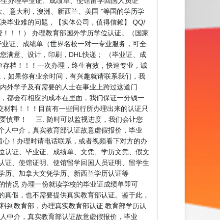
专业为留学生办理毕业证、成绩单、使馆留学回国人员证
大、意大利，澳洲、新西兰、美国 ”等国的学历学
解决毕业难的问题，【实体公司，值得信赖】 QQ/
不收费！！！） 办理教育部国外学历学位认证。（国家
毕业证、成绩单（世界名校一对一专业服务，可全
您满意、设计，印刷，DHL快递； （毕业证、成
可查存档！！！一次办理，终生有效，快速专业，诚
留学生，如果你有业余时间，有兴趣就请联系我们，我
海内外学子及有需要的人士在事业上跨过这道门
版，都会有相应的成本在里面，我们保证一分钱一
交材料！！！目前有一些同行所办理出来的认证只
要慎重！ 三. 随时可以监视进度，我们会让您
个人中介，真实教育部认证故意虚假报价，毕业
留心！办理时请电话联系，或者视频看下对方的办
位认证、毕业证、成绩单、文凭、学历文凭、假文
认证、使馆证明、使馆留学回国人员证明、留学生
学历、加拿大文凭学历、新西兰学历认证等
历认证的情况 办理一份就读学校的毕业证成绩单即可
的真假，也不需要提供真实教育部认证。鉴于此，
料到教育部，办理真实教育部认证 教育部学历认
个人中介，真实教育部认证故意虚假报价，毕业