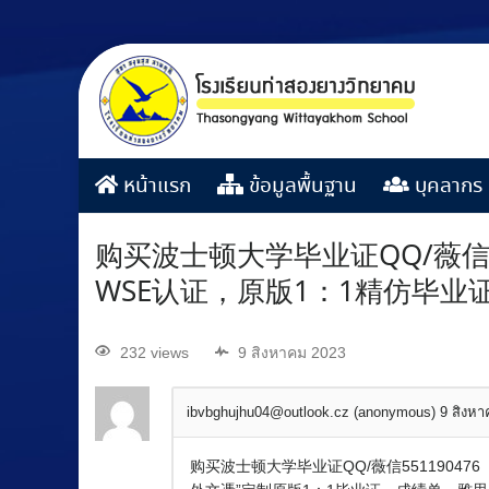
หน้าแรก
ข้อมูลพื้นฐาน
บุคลากร
购买波士顿大学毕业证QQ/薇信
WSE认证，原版1：1精仿毕业
232 views
9 สิงหาคม 2023
ibvbghujhu04@outlook.cz (anonymous)
9 สิงห
购买波士顿大学毕业证QQ/薇信551190