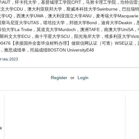
AUT，怀卡托大学，基督城理工学院CPIT，马努卡理工学院，坎特伯雷
大学CDU，澳大利亚联邦大学，斯威本科技大学Swinburne，巴拉瑞特大学
士兰大学UQ，西澳大学UWA，澳大利亚国立大学ANU，麦考瑞大学Macquari
ers，塔斯马尼亚大学UTAS，堪培拉大学，邦德大学Bond，迪肯大学Deaki
伯大学La Trobe，莫道克大学Murdoch，澳洲TAFE，南澳大学Uni
迪斯科文大学ECU，南十字星大学SCU，阳光海岸大学，维多利亚大学Vic
190476【承接国外全套毕业材料办理】做留信网认证（可查）WSE认证
成绩单，托福成绩BOSTON UniversityE48
งหาคม 2023
Register
or
Login
ด