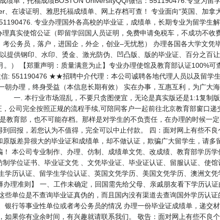
单，托福成绩BOSTON UniversityQQ/微信：551190476.
er、在读证明、雅思托福成绩单、网上存档可查！ 专业面向“英国、加拿
51190476. 专业办理国外各高校的毕业证，成绩单，长期专业为留学生
主营项目： 办理真实使馆公证（即留学回国人员证明，免费申请免税车，不成功
，考公务员，落户，进国企，外企，创业–无忧愁） 办理各国各大学文凭
可以提供钢印、水印、烫金、激光防伪、凹凸版、版的毕业证、百分之百让
月。） 【郑重声明：质量满意为止】专业办理使馆及教育部认证100%
微信: 551190476 ★★招聘中介代理：本公司诚聘各地代理人员以及
：一朝办理，终身受益（本信息长期有效） 实在办事，互惠互利，为广大
 一. 本行业市场混乱，不要只贪图便宜，无论是真实版还是1:1复制
证，公司完全按照正规的流程手续,可陪同客户一起前往北京教育部窗口递
不是教育部，也不可能存档。那样是对学生的不负责任，在办理的时候一定
得到回报，若您认为不值得，完全可以中止付款。 四：面对网上有些不良
和原版差异很大的毕业证和成绩单，却不做认证，欺骗广大留学生，请多
骗！ 本公司专业制作、办理、仿制、成绩单文凭、改成绩、教育部学历学
仿制学位证书、毕业证文凭 、文凭毕业证、毕业证认证、留服认证、使馆
学生学历认证、留学生学位认证、英国文凭学历、美国文凭学历、澳洲文凭
47 【业务选择办理准则】 一、工作未确定，回国需先给父母、亲戚朋友看下学
 这些单位是不查询毕业证真伪的，而且国内没有渠道去查询国外学历认证
、银行等事业性单位或者考公务员的情况 办理一份毕业证成绩单，递交材
员，如果你有业余时间，有兴趣就请联系我们。 敬告：面对网上有些不良