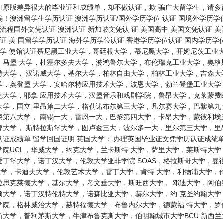
和原版差异很大的毕业证和成绩单，却不做认证，欺 骗广大留学生，请多
！澳洲留学生学历认证 澳洲学历认证/国外学历学位 认证 国境外学历学位
流程国外文凭认证 澳洲认证 新加坡文凭认 证 美国高中 美国文凭认证 美
证 美 国留学学历认证 海外学历学位认证 香港学历学位认证 国内学历学位
大学 使馆认证慕尼黑工业大学，哥廷根大学，慕尼黑大学，开姆尼茨工业
，马堡 大学，杜塞尔多夫大学，波鸿鲁尔大学，布伦瑞克工业大学，奥格
特大学， 汉诺威大学，基尔大学，柏林自由大学，柏林工业大学，吉森大
学，奥登堡 大学，安哈尔特应用技术大学，波恩大学，勃兰登堡工业大学
克大学，耶拿 应用技术大学，汉堡音乐和戏剧学院，鲁昂大学，克莱蒙费
大学，国立 里昂第二大学，格勒诺布尔第三大学，凡尔赛大学，巴黎第九
第八大学， 南锡一大，雷恩一大，巴黎第四大学，卡昂大学，蒙彼利埃三
邦大学， 斯特拉斯堡大学，图卢兹三大，波尔多一大，里尔第三大学，里
证成绩单 留学回国证明 英国大学： 办理英国毕业证文凭学历认证成绩
院UCL，华威大学，约克大学，兰卡斯特 大学，萨里大学，莱斯特大
丁堡大学，诺丁汉大学，伦敦大学亚非学院 SOAS，格拉斯哥大学，曼
大学，卡迪夫大学，伦敦艺术大学，雷丁大学，肯特 大学，利物浦大学，
拉思克莱德大学，基尔大学，考文垂大学，斯旺西大学， 邓迪大学，阿伯
顿大学，诺丁汉特伦特大学，诺森比亚大学，赫尔大学，约 克圣约翰大学
学院，格林威治大学，赫特福德大学，布鲁内尔大学，德蒙福 特大学，罗
利茅斯大学，牛津布鲁克斯大学，伯明翰城市大学BCU 新西兰大学： where ca