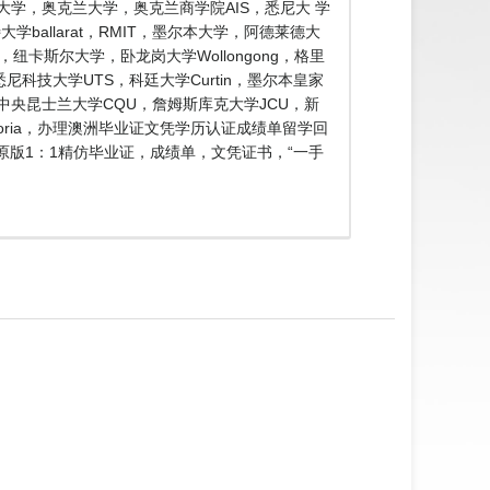
大学，奥克兰大学，奥克兰商学院AIS，悉尼大 学
ballarat，RMIT，墨尔本大学，阿德莱德大
e，纽卡斯尔大学，卧龙岗大学Wollongong，格里
n，悉尼科技大学UTS，科廷大学Curtin，墨尔本皇家
SA，中央昆士兰大学CQU，詹姆斯库克大学JCU，新
toria，办理澳洲毕业证文凭学历认证成绩单留学回
，原版1：1精仿毕业证，成绩单，文凭证书，“一手