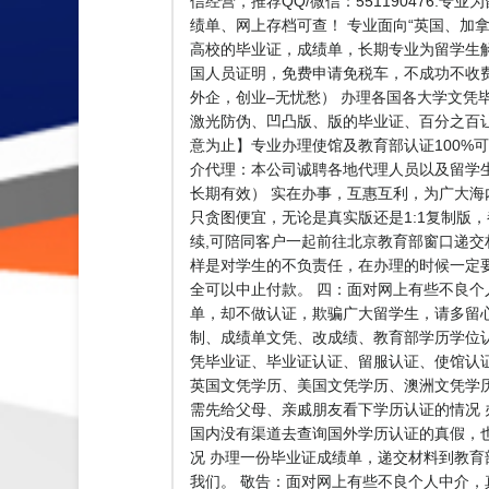
信经营，推荐QQ/微信：551190476
绩单、网上存档可查！ 专业面向“英国、加拿大
高校的毕业证，成绩单，长期专业为留学生解决毕
国人员证明，免费申请免税车，不成功不收
外企，创业–无忧愁） 办理各国各大学文凭
激光防伪、凹凸版、版的毕业证、百分之百让
意为止】专业办理使馆及教育部认证100%可查
介代理：本公司诚聘各地代理人员以及留学
长期有效） 实在办事，互惠互利，为广大
只贪图便宜，无论是真实版还是1:1复制版
续,可陪同客户一起前往北京教育部窗口递交
样是对学生的不负责任，在办理的时候一定
全可以中止付款。 四：面对网上有些不良
单，却不做认证，欺骗广大留学生，请多留
制、成绩单文凭、改成绩、教育部学历学位
凭毕业证、毕业证认证、留服认证、使馆认
英国文凭学历、美国文凭学历、澳洲文凭学历、加
需先给父母、亲戚朋友看下学历认证的情况 
国内没有渠道去查询国外学历认证的真假，
况 办理一份毕业证成绩单，递交材料到教育
我们。 敬告：面对网上有些不良个人中介