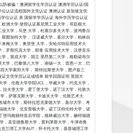
防被骗！澳洲留学生学历认证 澳洲学历认证/国
学位认证流程国外文凭认证 澳洲认证 新加坡文凭
历学位认证 美 国留学学历认证 海外学历学位认证
证 欧洲大学 使馆认证慕尼黑工业大学，哥廷根大
业大学，马堡 大学，杜塞尔多夫大学，波鸿鲁尔
斯图加特大学， 汉诺威大学，基尔大学，柏林自
来梅大学，奥登堡 大学，安哈尔特应用技术大
，罗斯托克大学，耶拿 应用技术大学，汉堡音乐
学，第戎大学，国立 里昂第二大学，格勒诺布尔
大学，巴黎第八大学， 南锡一大，雷恩一大，巴
第四大学索邦大学， 斯特拉斯堡大学，图卢兹三
证文凭学历认证成绩单 留学回国证明 英国大
大学，伦敦大学学院UCL，华威大学，约克大学，
，拉夫堡大学，爱丁堡大学，诺丁汉大学，伦敦大
兹大学，萨塞克斯大学，卡迪夫大学，伦敦艺术大
伦敦城市大学，斯特拉思克莱德大学，基尔大学，考
福德大学，北安普顿大学，诺丁汉特伦特大学，诺
丁堡玛格丽特皇后学院，格林威治大学，赫特福德
大学，圣安德鲁斯大学，普利茅斯大学，牛津布鲁
塔哥大学，奥克兰理工大学AUT，怀卡托大学，基督城理工学