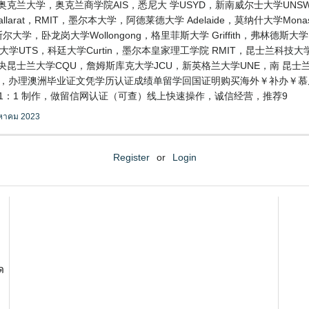
奥克兰大学，奥克兰商学院AIS，悉尼大 学USYD，新南威尔士大学UN
allarat，RMIT，墨尔本大学，阿德莱德大学 Adelaide，莫纳什大学
尔大学，卧龙岗大学Wollongong，格里菲斯大学 Griffith，弗林德斯大
技大学UTS，科廷大学Curtin，墨尔本皇家理工学院 RMIT，昆士兰科技大学
SA，中央昆士兰大学CQU，詹姆斯库克大学JCU，新英格兰大学UNE，南 昆
ria，办理澳洲毕业证文凭学历认证成绩单留学回国证明购买海外￥补办￥慕尼黑
1：1 制作，做留信网认证（可查）线上快速操作，诚信经营，推荐9
งหาคม 2023
Register
or
Login
ด