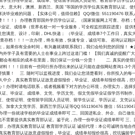
.专业为留学生办理毕业证、成绩单、使馆留学回国人员证明、教育部学历学位认
、意大利，澳洲、新西兰、美国 ”等国的学历学位真实教育部认证、使馆认证。
业难的问题，【实体公司，值得信赖】 QQ/微信: 551190476 联系
费！！！） 办理教育部国外学历学位认证。（国家留服网上可查、存档；
毕业证、成绩单（世界名校一对一专业服务，可全程监控跟踪进度） 提供
您满意、设计，印刷，DHL快递； （毕业证、成绩单7个工作日，真实
存档！！！一次办理，终生有效，快速专业，诚信可靠。 咨询认证顾问 Sam为
生，如果你有业余时间，有兴趣就请联系我们，我们会给到您的回报！ ★
海内外学子及有需要的人士在事业上跨过这道门槛！ 【我们真诚的提醒广
，都会有相应的成本在里面，我们保证一分钱一分货！ 二. 真实的使
材料！！！目前有一些同行所办理出来的认证只能在虚假网站查询1-3个
要慎重！ 三. 随时可以监视进度，我们会让您清楚看到，你所投入的每
个人中介，真实教育部认证故意虚假报价，毕业证、成绩单却报价很高，挖
心！办理时请电话联系，或者视频看下对方的办公环境，办理实力，选择实
认证、毕业证、成绩单、文凭、学历文凭、假文凭假毕业证假学历书制作、
证、使馆证明、使馆留学回国人员证明、留学生认证、学历认证、文凭认证
拿大文凭学历、新西兰学历认证等QQ:551190476 微信：551190
办理一份就读学校的毕业证成绩单即可 二、回国进私企、外企、自己做生
也不需要提供真实教育部认证。鉴于此，办理一份毕业证成绩单即可 三、
部，办理真实教育部认证 教育部学历认证 诚招代理：本公司诚聘当地合
，真实教育部认证故意虚假报价，毕业证、成绩单却报价很高，挖坑骗留学