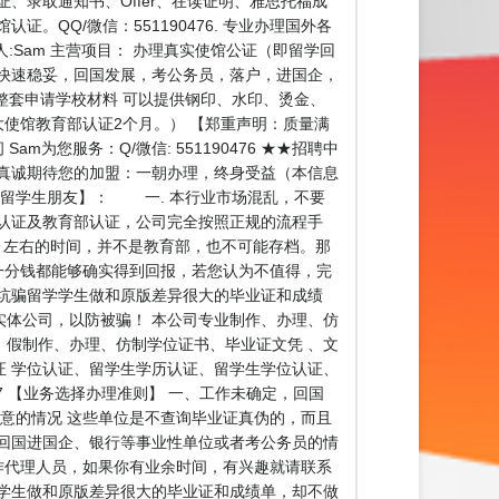
证、录取通知书、Offer、在读证明、雅思托福成
QQ/微信：551190476. 专业办理国外各
人:Sam 主营项目： 办理真实使馆公证（即留学回
快速稳妥，回国发展，考公务员，落户，进国企，
整套申请学校材料 可以提供钢印、水印、烫金、
大使馆教育部认证2个月。） 【郑重声明：质量满
您服务：Q/微信: 551190476 ★★招聘中
真诚期待您的加盟：一朝办理，终身受益（本信息
大留学生朋友】： 一. 本行业市场混乱，不要
馆认证及教育部认证，公司完全按照正规的流程手
月左右的时间，并不是教育部，也不可能存档。那
一分钱都能够确实得到回报，若您认为不值得，完
坑骗留学学生做和原版差异很大的毕业证和成绩
体公司，以防被骗！ 本公司专业制作、办理、仿
假制作、办理、仿制学位证书、毕业证文凭 、文
 学位认证、留学生学历认证、留学生学位认证、
47 【业务选择办理准则】 一、工作未确定，回国
意的情况 这些单位是不查询毕业证真伪的，而且
回国进国企、银行等事业性单位或者考公务员的情
作代理人员，如果你有业余时间，有兴趣就请联系
学生做和原版差异很大的毕业证和成绩单，却不做