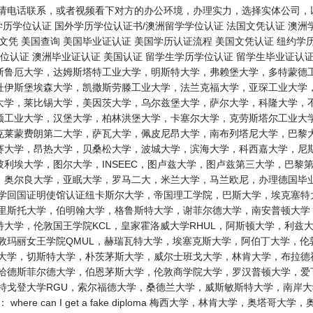
请电话联系，或者视频看下对方的办公环境，办理实力，选择实体公司，以
学历学位认证 国外学历学位认证书/澳洲留学学位认证 法国文凭认证 澳洲
国文凭 美国查询 美国毕业证认证 美国学历认证流程 美国文凭认证 纽约学
位认证 澳洲毕业证认证 美国认证 留学生学历学位认证 留学生毕业证认
斯鲁厄大学，达姆斯塔特工业大学，明斯特大学，弗赖堡大学，多特蒙德工
杜伊斯堡埃森大学，凯撒斯劳滕工业大学，法兰克福大学，亚琛工业大学，
大学，莱比锡大学，美因茨大学，乌尔兹堡大学，萨尔大学，科隆大学，不
顿工业大学，汉堡大学，柏林洪堡大学，卡塞尔大学，克劳斯塔尔工业大学
克莱蒙费朗第二大学，萨瓦大学，佩皮尼昂大学，南布列塔尼大学，巴黎大
赛大学，昂热大学，贝桑松大学，波城大学，滨海大学，科西嘉大学，尼斯
利埃大学，图尔大学，INSEEC，图卢兹大学，图卢兹第三大学，巴黎
，奥尔良大学，亚眠大学，罗马二大，米兰大学，马兰欧尼，办理德国毕业
学回国证明使馆认证纽卡斯尔大学，帝国理工学院，巴斯大学，埃克塞特
布里斯托大学，伯明翰大学，格鲁斯特大学，谢菲尔德大学，南安普顿大学
斯特大学，伦敦国王学院KCL，皇家霍洛威大学RHUL，阿斯顿大学，利
敦玛丽女王学院QMUL，赫瑞瓦特大学，埃塞克斯大学，阿伯丁大学，
泰大学，切斯特大学，朴茨茅斯大学，威尔士班戈大学，林肯大学，布拉德
，哈德斯菲尔德大学，伯恩茅斯大学，伦敦商学院大学，罗汉普顿大学，爱
伯特戈登大学RGU，索尔福德大学，桑德兰大学，威斯敏斯特大学，南岸
here can I get a fake diploma 梅西大学，林肯大学，奥