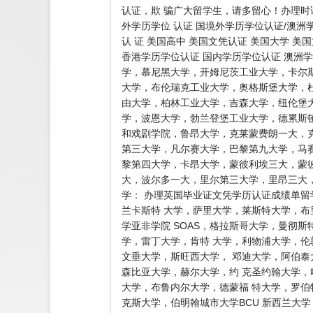
认证，欺 骗广大留学生，请多留心！办理时
外学历学位 认证 国境外学历学位认证/澳洲
认 证 美国高中 美国文凭认证 美国大学 美
香港学历学位认证 国内学历学位认证 澳洲学
学，慕尼黑大学，开姆尼茨工业大学，卡尔
大学，布伦瑞克工业大学，奥格斯堡大学，
由大学，柏林工业大学，吉森大学，纽伦堡
学，波恩大学，勃兰登堡工业大学，德累斯
和戏剧学院，鲁昂大学，克莱蒙费朗一大，
第三大学，凡尔赛大学，巴黎第九大学，马
黎第四大学，卡昂大学，蒙彼利埃三大，蒙彼
大，波尔多一大，里尔第三大学，里昂三大
学： 办理英国毕业证文凭学历认证成绩单留
兰卡斯特 大学，萨里大学，莱斯特大学，
学亚非学院 SOAS，格拉斯哥大学，曼彻
学，雷丁大学，肯特 大学，利物浦大学，伦
文垂大学，斯旺西大学， 邓迪大学，阿伯
森比亚大学，赫尔大学，约 克圣约翰大学
大学，布鲁内尔大学，德蒙福 特大学，罗
克斯大学，伯明翰城市大学BCU 新西兰大学： w