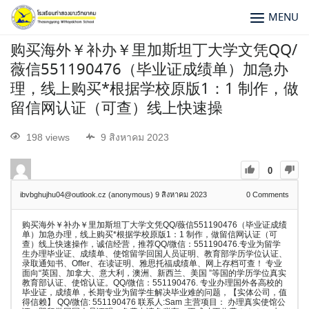
MENU
购买海外￥补办￥里加斯坦丁大学文凭QQ/
薇信551190476（毕业证成绩单）加急办
理，线上购买*根据学校原版1：1 制作，做
留信网认证（可查）线上快速操
198 views
9 สิงหาคม 2023
0
ibvbghujhu04@outlook.cz (anonymous)
9 สิงหาคม 2023
0
Comments
购买海外￥补办￥里加斯坦丁大学文凭QQ/薇信551190476（毕业证成绩
单）加急办理，线上购买*根据学校原版1：1 制作，做留信网认证（可
查）线上快速操作，诚信经营，推荐QQ/微信：551190476.专业为留学
生办理毕业证、成绩单、使馆留学回国人员证明、教育部学历学位认证、
录取通知书、Offer、在读证明、雅思托福成绩单、网上存档可查！ 专业
面向“英国、加拿大、意大利，澳洲、新西兰、美国 ”等国的学历学位真实
教育部认证、使馆认证。QQ/微信：551190476. 专业办理国外各高校的
毕业证，成绩单，长期专业为留学生解决毕业难的问题，【实体公司，值
得信赖】 QQ/微信: 551190476 联系人:Sam 主营项目： 办理真实使馆公