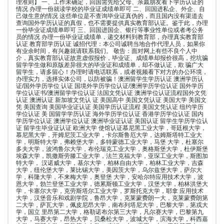
理准则】 一、工作未确定，回国需先给父母、亲戚朋友看下学历认证的
情况 办理一份就读学校的毕业证成绩单即可 二、回国进私企、外企、自
己做生意的情况 这些单位是不查询毕业证真伪的，而且国内没有渠道去
查询国外学历认证的真假，也不需要提供真实教育部认证。鉴于此，办理
一份毕业证成绩单即可 三、回国进国企、银行等事业性单位或者考公务
员的情况 办理一份毕业证成绩单，递交材料到教育部，办理真实教育部
认证 教育部学历认证 诚招代理：本公司诚聘当地合作代理人员，如果你
有业余时间，有兴趣就请联系我们。 敬告：面对网上有些不良个人中
介，真实教育部认证故意虚假报价，毕业证、成绩单却报价很高，挖坑骗
留学学生做和原版差异很大的毕业证和成绩单，却不做认证，欺 骗广大
留学生，请多留心！办理时请电话联系，或者视频看下对方的办公环境，
办理实力，选择实体公司，以防被骗！澳洲留学生学历认证 澳洲学历认
证/国外学历学位 认证 国境外学历学位认证/澳洲学历学位认证 国外学历
学位认证书/澳洲留学学位认证 法国文凭认证 澳洲学位认证流程国外文凭
认证 澳洲认证 新加坡文凭认 证 美国高中 美国文凭认证 美国大学 美国文
凭 美国查询 美国毕业证认证 美国学历认证流程 美国文凭认证 纽约学历
学位认证 美 国留学学历认证 海外学历学位认证 香港学历学位认证 国内
学历学位认证 澳洲学位认证 澳洲毕业证认证 美国认证 留学生学历学位认
证 留学生毕业证认证 欧洲大学 使馆认证慕尼黑工业大学，哥廷根大学，
慕尼黑大学，开姆尼茨工业大学，卡尔斯鲁厄大学，达姆斯塔特工业大
学，明斯特大学，弗赖堡大学，多特蒙德工业大学，马堡 大学，杜塞尔
多夫大学，波鸿鲁尔大学，布伦瑞克工业大学，奥格斯堡大学，杜伊斯堡
埃森大学，凯撒斯劳滕工业大学，法兰克福大学，亚琛工业大学，斯图加
特大学， 汉诺威大学，基尔大学，柏林自由大学，柏林工业大学，吉森
大学，纽伦堡大学，莱比锡大学，美因茨大学，乌尔兹堡大学，萨尔大
学，科隆大学，不来梅大学，奥登堡 大学，安哈尔特应用技术大学，波
恩大学，勃兰登堡工业大学，德累斯顿工业大学，汉堡大学，柏林洪堡大
学，卡塞尔大学，克劳斯塔尔工业大学，罗斯托克大学，耶拿 应用技术
大学，汉堡音乐和戏剧学院，鲁昂大学，克莱蒙费朗一大，克莱蒙费朗第
二大学，萨瓦大学，佩皮尼昂大学，南布列塔尼大学，巴黎大学，第戎大
学，国立 里昂第二大学，格勒诺布尔第三大学，凡尔赛大学，巴黎第九
大学，马赛大学，昂热大学，贝桑松大学，波城大学，滨海大学，科西嘉