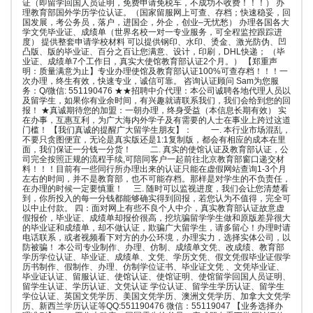
证（即留学回国人员证明，免费申请免税车，不成功不收费！！！） 办
理教育部国外学历学位认证。（国家留服网上可查、存档；快速稳妥，回
国发展，考公务员，落户，进国企，外企，创业–无忧愁） 办理各国各大
学文凭毕业证、成绩单（世界名校一对一专业服务，可全程监控跟踪进
度） 提供整套申请学校材料 可以提供钢印、水印、烫金、激光防伪、凹
凸版、版的毕业证、百分之百让您满意、设计，印刷，DHL快递； （毕
业证、成绩单7个工作日，真实大使馆教育部认证2个月。） 【郑重声
明：质量满意为止】专业办理使馆及教育部认证100%可查存档！！！一
次办理，终生有效，快速专业，诚信可靠。 咨询认证顾问 Sam为您服
务：Q/微信: 551190476 ★★招聘中介代理：本公司诚聘各地代理人员以
及留学生，如果你有业余时间，有兴趣就请联系我们，我们会给到您的回
报！ ★真诚期待您的加盟：一朝办理，终身受益（本信息长期有效） 实
在办事，互惠互利，为广大海内外学子及有需要的人士在事业上跨过这道
门槛！ 【我们真诚的提醒广大留学生朋友】： 一. 本行业市场混乱，
不要只贪图便宜，无论是真实版还是1:1复制版，都会有相应的成本在里
面，我们保证一分钱一分货！ 二. 真实的使馆认证及教育部认证，公
司完全按照正规的流程手续,可陪同客户一起前往北京教育部窗口递交材
料！！！目前有一些同行所办理出来的认证只能在虚假网站查询1-3个月
左右的时间，并不是教育部，也不可能存档。那样是对学生的不负责任，
在办理的时候一定要慎重！ 三. 随时可以监视进度，我们会让您清楚看
到，你所投入的每一分钱都能够确实得到回报，若您认为不值得，完全可
以中止付款。 四：面对网上有些不良个人中介，真实教育部认证故意虚
假报价，毕业证、成绩单却报价很高，挖坑骗留学学生做和原版差异很大
的毕业证和成绩单，却不做认证，欺骗广大留学生，请多留心！办理时请
电话联系，或者视频看下对方的办公环境，办理实力，选择实体公司，以
防被骗！ 本公司专业制作、办理、仿制、成绩单文凭、改成绩、教育部
学历学位认证、毕业证、成绩单、文凭、学历文凭、假文凭假毕业证假学
历书制作、假制作、办理、仿制学位证书、毕业证文凭 、文凭毕业证、
毕业证认证、留服认证、使馆认证、使馆证明、使馆留学回国人员证明、
留学生认证、学历认证、文凭认证 学位认证、留学生学历认证、留学生
学位认证、英国文凭学历、美国文凭学历、澳洲文凭学历、加拿大文凭学
历、新西兰学历认证等QQ:551190476 微信：55119047 【业务选择办