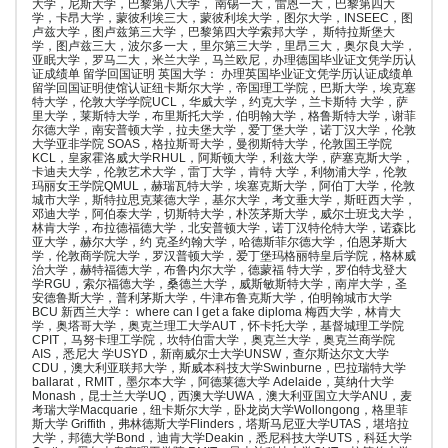
大学，尼斯大学，巴黎第八大学， 南锡一大，雷恩一大，巴黎第四大
学，卡昂大学，蒙彼利埃三大，蒙彼利埃大学，图尔大学，INSEEC，图
卢兹大学，图卢兹第三大学，巴黎第四大学索邦大学， 斯特拉斯堡大
学，图卢兹三大，波尔多一大，里尔第三大学，里昂三大，奥尔良大学，
亚眠大学，罗马二大，米兰大学，马兰欧尼，办理德国毕业证文凭学历认
证成绩单 留学回国证明 英国大学： 办理英国毕业证文凭学历认证成绩单
留学回国证明使馆认证纽卡斯尔大学，帝国理工学院，巴斯大学，埃克塞
特大学，伦敦大学学院UCL，华威大学，约克大学，兰卡斯特 大学，萨
里大学，莱斯特大学，布里斯托大学，伯明翰大学，格鲁斯特大学，谢菲
尔德大学，南安普顿大学，拉夫堡大学，爱丁堡大学，诺丁汉大学，伦敦
大学亚非学院 SOAS，格拉斯哥大学，曼彻斯特大学，伦敦国王学院
KCL，皇家霍洛威大学RHUL，阿斯顿大学，利兹大学，萨塞克斯大学，
卡迪夫大学，伦敦艺术大学，雷丁大学，肯特 大学，利物浦大学，伦敦
玛丽女王学院QMUL，赫瑞瓦特大学，埃塞克斯大学，阿伯丁大学，伦敦
城市大学，斯特拉思克莱德大学，基尔大学，考文垂大学，斯旺西大学，
邓迪大学，阿伯泰大学，切斯特大学，朴茨茅斯大学，威尔士班戈大学，
林肯大学，布拉德福德大学，北安普顿大学，诺丁汉特伦特大学，诺森比
亚大学，赫尔大学，约 克圣约翰大学，哈德斯菲尔德大学，伯恩茅斯大
学，伦敦商学院大学，罗汉普顿大学，爱丁堡玛格丽特皇后学院，格林威
治大学，赫特福德大学，布鲁内尔大学，德蒙福 特大学，罗伯特戈登大
学RGU，索尔福德大学，桑德兰大学，威斯敏斯特大学，南岸大学，圣
安德鲁斯大学，普利茅斯大学，牛津布鲁克斯大学，伯明翰城市大学
BCU 新西兰大学： where can I get a fake diploma 梅西大学，林肯大
学，奥塔哥大学，奥克兰理工大学AUT，怀卡托大学，基督城理工学院
CPIT，马努卡理工学院，坎特伯雷大学，奥克兰大学，奥克兰商学院
AIS，悉尼大 学USYD，新南威尔士大学UNSW，查尔斯达尔文大学
CDU，澳大利亚联邦大学，斯威本科技大学Swinburne，巴拉瑞特大学
ballarat，RMIT，墨尔本大学，阿德莱德大学 Adelaide，莫纳什大学
Monash，昆士兰大学UQ，西澳大学UWA，澳大利亚国立大学ANU，麦
考瑞大学Macquarie，纽卡斯尔大学，卧龙岗大学Wollongong，格里菲
斯大学 Griffith，弗林德斯大学Flinders，塔斯马尼亚大学UTAS，堪培拉
大学，邦德大学Bond，迪肯大学Deakin，悉尼科技大学UTS，科廷大学