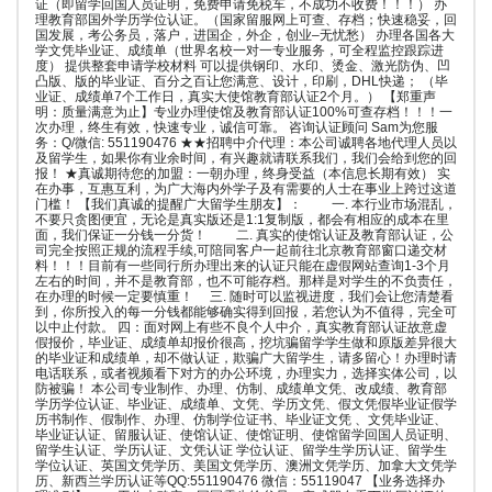
证（即留学回国人员证明，免费申请免税车，不成功不收费！！！） 办
理教育部国外学历学位认证。（国家留服网上可查、存档；快速稳妥，回
国发展，考公务员，落户，进国企，外企，创业–无忧愁） 办理各国各大
学文凭毕业证、成绩单（世界名校一对一专业服务，可全程监控跟踪进
度） 提供整套申请学校材料 可以提供钢印、水印、烫金、激光防伪、凹
凸版、版的毕业证、百分之百让您满意、设计，印刷，DHL快递； （毕
业证、成绩单7个工作日，真实大使馆教育部认证2个月。） 【郑重声
明：质量满意为止】专业办理使馆及教育部认证100%可查存档！！！一
次办理，终生有效，快速专业，诚信可靠。 咨询认证顾问 Sam为您服
务：Q/微信: 551190476 ★★招聘中介代理：本公司诚聘各地代理人员以
及留学生，如果你有业余时间，有兴趣就请联系我们，我们会给到您的回
报！ ★真诚期待您的加盟：一朝办理，终身受益（本信息长期有效） 实
在办事，互惠互利，为广大海内外学子及有需要的人士在事业上跨过这道
门槛！ 【我们真诚的提醒广大留学生朋友】： 一. 本行业市场混乱，
不要只贪图便宜，无论是真实版还是1:1复制版，都会有相应的成本在里
面，我们保证一分钱一分货！ 二. 真实的使馆认证及教育部认证，公
司完全按照正规的流程手续,可陪同客户一起前往北京教育部窗口递交材
料！！！目前有一些同行所办理出来的认证只能在虚假网站查询1-3个月
左右的时间，并不是教育部，也不可能存档。那样是对学生的不负责任，
在办理的时候一定要慎重！ 三. 随时可以监视进度，我们会让您清楚看
到，你所投入的每一分钱都能够确实得到回报，若您认为不值得，完全可
以中止付款。 四：面对网上有些不良个人中介，真实教育部认证故意虚
假报价，毕业证、成绩单却报价很高，挖坑骗留学学生做和原版差异很大
的毕业证和成绩单，却不做认证，欺骗广大留学生，请多留心！办理时请
电话联系，或者视频看下对方的办公环境，办理实力，选择实体公司，以
防被骗！ 本公司专业制作、办理、仿制、成绩单文凭、改成绩、教育部
学历学位认证、毕业证、成绩单、文凭、学历文凭、假文凭假毕业证假学
历书制作、假制作、办理、仿制学位证书、毕业证文凭 、文凭毕业证、
毕业证认证、留服认证、使馆认证、使馆证明、使馆留学回国人员证明、
留学生认证、学历认证、文凭认证 学位认证、留学生学历认证、留学生
学位认证、英国文凭学历、美国文凭学历、澳洲文凭学历、加拿大文凭学
历、新西兰学历认证等QQ:551190476 微信：55119047 【业务选择办