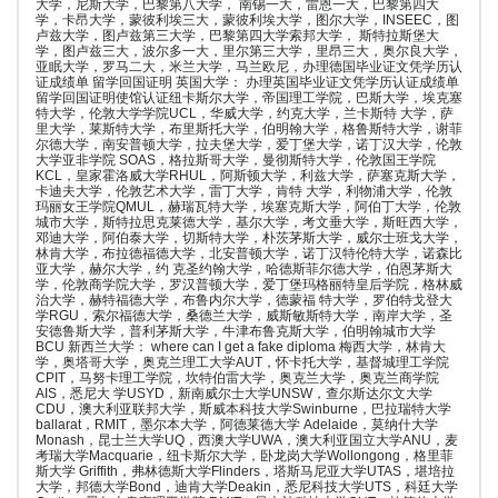
大学，尼斯大学，巴黎第八大学， 南锡一大，雷恩一大，巴黎第四大
学，卡昂大学，蒙彼利埃三大，蒙彼利埃大学，图尔大学，INSEEC，图
卢兹大学，图卢兹第三大学，巴黎第四大学索邦大学， 斯特拉斯堡大
学，图卢兹三大，波尔多一大，里尔第三大学，里昂三大，奥尔良大学，
亚眠大学，罗马二大，米兰大学，马兰欧尼，办理德国毕业证文凭学历认
证成绩单 留学回国证明 英国大学： 办理英国毕业证文凭学历认证成绩单
留学回国证明使馆认证纽卡斯尔大学，帝国理工学院，巴斯大学，埃克塞
特大学，伦敦大学学院UCL，华威大学，约克大学，兰卡斯特 大学，萨
里大学，莱斯特大学，布里斯托大学，伯明翰大学，格鲁斯特大学，谢菲
尔德大学，南安普顿大学，拉夫堡大学，爱丁堡大学，诺丁汉大学，伦敦
大学亚非学院 SOAS，格拉斯哥大学，曼彻斯特大学，伦敦国王学院
KCL，皇家霍洛威大学RHUL，阿斯顿大学，利兹大学，萨塞克斯大学，
卡迪夫大学，伦敦艺术大学，雷丁大学，肯特 大学，利物浦大学，伦敦
玛丽女王学院QMUL，赫瑞瓦特大学，埃塞克斯大学，阿伯丁大学，伦敦
城市大学，斯特拉思克莱德大学，基尔大学，考文垂大学，斯旺西大学，
邓迪大学，阿伯泰大学，切斯特大学，朴茨茅斯大学，威尔士班戈大学，
林肯大学，布拉德福德大学，北安普顿大学，诺丁汉特伦特大学，诺森比
亚大学，赫尔大学，约 克圣约翰大学，哈德斯菲尔德大学，伯恩茅斯大
学，伦敦商学院大学，罗汉普顿大学，爱丁堡玛格丽特皇后学院，格林威
治大学，赫特福德大学，布鲁内尔大学，德蒙福 特大学，罗伯特戈登大
学RGU，索尔福德大学，桑德兰大学，威斯敏斯特大学，南岸大学，圣
安德鲁斯大学，普利茅斯大学，牛津布鲁克斯大学，伯明翰城市大学
BCU 新西兰大学： where can I get a fake diploma 梅西大学，林肯大
学，奥塔哥大学，奥克兰理工大学AUT，怀卡托大学，基督城理工学院
CPIT，马努卡理工学院，坎特伯雷大学，奥克兰大学，奥克兰商学院
AIS，悉尼大 学USYD，新南威尔士大学UNSW，查尔斯达尔文大学
CDU，澳大利亚联邦大学，斯威本科技大学Swinburne，巴拉瑞特大学
ballarat，RMIT，墨尔本大学，阿德莱德大学 Adelaide，莫纳什大学
Monash，昆士兰大学UQ，西澳大学UWA，澳大利亚国立大学ANU，麦
考瑞大学Macquarie，纽卡斯尔大学，卧龙岗大学Wollongong，格里菲
斯大学 Griffith，弗林德斯大学Flinders，塔斯马尼亚大学UTAS，堪培拉
大学，邦德大学Bond，迪肯大学Deakin，悉尼科技大学UTS，科廷大学