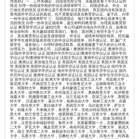
理准则】 一、工作未确定，回国需先给父母、亲戚朋友看下学历认证的
情况 办理一份就读学校的毕业证成绩单即可 二、回国进私企、外企、自
己做生意的情况 这些单位是不查询毕业证真伪的，而且国内没有渠道去
查询国外学历认证的真假，也不需要提供真实教育部认证。鉴于此，办理
一份毕业证成绩单即可 三、回国进国企、银行等事业性单位或者考公务
员的情况 办理一份毕业证成绩单，递交材料到教育部，办理真实教育部
认证 教育部学历认证 诚招代理：本公司诚聘当地合作代理人员，如果你
有业余时间，有兴趣就请联系我们。 敬告：面对网上有些不良个人中
介，真实教育部认证故意虚假报价，毕业证、成绩单却报价很高，挖坑骗
留学学生做和原版差异很大的毕业证和成绩单，却不做认证，欺 骗广大
留学生，请多留心！办理时请电话联系，或者视频看下对方的办公环境，
办理实力，选择实体公司，以防被骗！澳洲留学生学历认证 澳洲学历认
证/国外学历学位 认证 国境外学历学位认证/澳洲学历学位认证 国外学历
学位认证书/澳洲留学学位认证 法国文凭认证 澳洲学位认证流程国外文凭
认证 澳洲认证 新加坡文凭认 证 美国高中 美国文凭认证 美国大学 美国文
凭 美国查询 美国毕业证认证 美国学历认证流程 美国文凭认证 纽约学历
学位认证 美 国留学学历认证 海外学历学位认证 香港学历学位认证 国内
学历学位认证 澳洲学位认证 澳洲毕业证认证 美国认证 留学生学历学位认
证 留学生毕业证认证 欧洲大学 使馆认证慕尼黑工业大学，哥廷根大学，
慕尼黑大学，开姆尼茨工业大学，卡尔斯鲁厄大学，达姆斯塔特工业大
学，明斯特大学，弗赖堡大学，多特蒙德工业大学，马堡 大学，杜塞尔
多夫大学，波鸿鲁尔大学，布伦瑞克工业大学，奥格斯堡大学，杜伊斯堡
埃森大学，凯撒斯劳滕工业大学，法兰克福大学，亚琛工业大学，斯图加
特大学， 汉诺威大学，基尔大学，柏林自由大学，柏林工业大学，吉森
大学，纽伦堡大学，莱比锡大学，美因茨大学，乌尔兹堡大学，萨尔大
学，科隆大学，不来梅大学，奥登堡 大学，安哈尔特应用技术大学，波
恩大学，勃兰登堡工业大学，德累斯顿工业大学，汉堡大学，柏林洪堡大
学，卡塞尔大学，克劳斯塔尔工业大学，罗斯托克大学，耶拿 应用技术
大学，汉堡音乐和戏剧学院，鲁昂大学，克莱蒙费朗一大，克莱蒙费朗第
二大学，萨瓦大学，佩皮尼昂大学，南布列塔尼大学，巴黎大学，第戎大
学，国立 里昂第二大学，格勒诺布尔第三大学，凡尔赛大学，巴黎第九
大学，马赛大学，昂热大学，贝桑松大学，波城大学，滨海大学，科西嘉