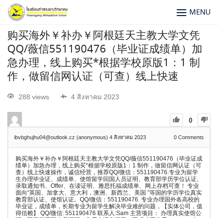
MENU
购买海外￥补办￥阿根廷天主教大学文凭
QQ/薇信551190476（毕业证成绩单）加
急办理，线上购买*根据学校原版1：1 制
作，做留信网认证（可查）线上快速
288 views
4 สิงหาคม 2023
0
ibvbghujhu04@outlook.cz (anonymous)
4 สิงหาคม 2023
0
Comments
购买海外￥补办￥阿根廷天主教大学文凭QQ/薇信551190476（毕业证成
绩单）加急办理，线上购买*根据学校原版1：1 制作，做留信网认证（可
查）线上快速操作，诚信经营，推荐QQ/微信：551190476.专业为留学
生办理毕业证、成绩单、使馆留学回国人员证明、教育部学历学位认证、
录取通知书、Offer、在读证明、雅思托福成绩单、网上存档可查！ 专业
面向“英国、加拿大、意大利，澳洲、新西兰、美国 ”等国的学历学位真实
教育部认证、使馆认证。QQ/微信：551190476. 专业办理国外各高校的
毕业证，成绩单，长期专业为留学生解决毕业难的问题，【实体公司，值
得信赖】 QQ/微信: 551190476 联系人:Sam 主营项目： 办理真实使馆公