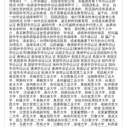
理准则】 一、工作未确定，回国需先给父母、亲戚朋友看下学历认证的
情况 办理一份就读学校的毕业证成绩单即可 二、回国进私企、外企、自
己做生意的情况 这些单位是不查询毕业证真伪的，而且国内没有渠道去
查询国外学历认证的真假，也不需要提供真实教育部认证。鉴于此，办理
一份毕业证成绩单即可 三、回国进国企、银行等事业性单位或者考公务
员的情况 办理一份毕业证成绩单，递交材料到教育部，办理真实教育部
认证 教育部学历认证 诚招代理：本公司诚聘当地合作代理人员，如果你
有业余时间，有兴趣就请联系我们。 敬告：面对网上有些不良个人中
介，真实教育部认证故意虚假报价，毕业证、成绩单却报价很高，挖坑骗
留学学生做和原版差异很大的毕业证和成绩单，却不做认证，欺 骗广大
留学生，请多留心！办理时请电话联系，或者视频看下对方的办公环境，
办理实力，选择实体公司，以防被骗！澳洲留学生学历认证 澳洲学历认
证/国外学历学位 认证 国境外学历学位认证/澳洲学历学位认证 国外学历
学位认证书/澳洲留学学位认证 法国文凭认证 澳洲学位认证流程国外文凭
认证 澳洲认证 新加坡文凭认 证 美国高中 美国文凭认证 美国大学 美国文
凭 美国查询 美国毕业证认证 美国学历认证流程 美国文凭认证 纽约学历
学位认证 美 国留学学历认证 海外学历学位认证 香港学历学位认证 国内
学历学位认证 澳洲学位认证 澳洲毕业证认证 美国认证 留学生学历学位认
证 留学生毕业证认证 欧洲大学 使馆认证慕尼黑工业大学，哥廷根大学，
慕尼黑大学，开姆尼茨工业大学，卡尔斯鲁厄大学，达姆斯塔特工业大
学，明斯特大学，弗赖堡大学，多特蒙德工业大学，马堡 大学，杜塞尔
多夫大学，波鸿鲁尔大学，布伦瑞克工业大学，奥格斯堡大学，杜伊斯堡
埃森大学，凯撒斯劳滕工业大学，法兰克福大学，亚琛工业大学，斯图加
特大学， 汉诺威大学，基尔大学，柏林自由大学，柏林工业大学，吉森
大学，纽伦堡大学，莱比锡大学，美因茨大学，乌尔兹堡大学，萨尔大
学，科隆大学，不来梅大学，奥登堡 大学，安哈尔特应用技术大学，波
恩大学，勃兰登堡工业大学，德累斯顿工业大学，汉堡大学，柏林洪堡大
学，卡塞尔大学，克劳斯塔尔工业大学，罗斯托克大学，耶拿 应用技术
大学，汉堡音乐和戏剧学院，鲁昂大学，克莱蒙费朗一大，克莱蒙费朗第
二大学，萨瓦大学，佩皮尼昂大学，南布列塔尼大学，巴黎大学，第戎大
学，国立 里昂第二大学，格勒诺布尔第三大学，凡尔赛大学，巴黎第九
大学，马赛大学，昂热大学，贝桑松大学，波城大学，滨海大学，科西嘉