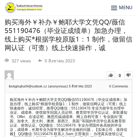
MENU
购买海外￥补办￥鲍耶大学文凭QQ/薇信
551190476（毕业证成绩单）加急办理，
线上购买*根据学校原版1：1 制作，做留信
网认证（可查）线上快速操作，诚
327 views
5 สิงหาคม 2023
0
ibvbghujhu04@outlook.cz (anonymous)
5 สิงหาคม 2023
0
Comments
购买海外￥补办￥鲍耶大学文凭QQ/薇信551190476（毕业证成绩单）加
急办理，线上购买*根据学校原版1：1 制作，做留信网认证（可查）线上
快速操作，诚信经营，推荐QQ/微信：551190476.专业为留学生办理毕
业证、成绩单、使馆留学回国人员证明、教育部学历学位认证、录取通知
书、Offer、在读证明、雅思托福成绩单、网上存档可查！ 专业面向“英
国、加拿大、意大利，澳洲、新西兰、美国 ”等国的学历学位真实教育部
认证、使馆认证。QQ/微信：551190476. 专业办理国外各高校的毕业
证，成绩单，长期专业为留学生解决毕业难的问题，【实体公司，值得信
赖】 QQ/微信: 551190476 联系人:Sam 主营项目： 办理真实使馆公证