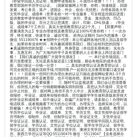
（即留学回国人员证明，免费申请免税车，不成功不收费！！！） 办理
教育部国外学历学位认证。（国家留服网上可查、存档；快速稳妥，回国
发展，考公务员，落户，进国企，外企，创业–无忧愁） 办理各国各大学
文凭毕业证、成绩单（世界名校一对一专业服务，可全程监控跟踪进度）
提供整套申请学校材料 可以提供钢印、水印、烫金、激光防伪、凹凸
版、版的毕业证、百分之百让您满意、设计，印刷，DHL快递； （毕业
证、成绩单7个工作日，真实大使馆教育部认证2个月。） 【郑重声明：
质量满意为止】专业办理使馆及教育部认证100%可查存档！！！一次办
理，终生有效，快速专业，诚信可靠。 咨询认证顾问 Sam为您服务：Q/
微信: 551190476 ★★招聘中介代理：本公司诚聘各地代理人员以及留学
生，如果你有业余时间，有兴趣就请联系我们，我们会给到您的回报！
★真诚期待您的加盟：一朝办理，终身受益（本信息长期有效） 实在办
事，互惠互利，为广大海内外学子及有需要的人士在事业上跨过这道门
槛！ 【我们真诚的提醒广大留学生朋友】： 一. 本行业市场混乱，不
要只贪图便宜，无论是真实版还是1:1复制版，都会有相应的成本在里
面，我们保证一分钱一分货！ 二. 真实的使馆认证及教育部认证，公
司完全按照正规的流程手续,可陪同客户一起前往北京教育部窗口递交材
料！！！目前有一些同行所办理出来的认证只能在虚假网站查询1-3个月
左右的时间，并不是教育部，也不可能存档。那样是对学生的不负责任，
在办理的时候一定要慎重！ 三. 随时可以监视进度，我们会让您清楚看
到，你所投入的每一分钱都能够确实得到回报，若您认为不值得，完全可
以中止付款。 四：面对网上有些不良个人中介，真实教育部认证故意虚
假报价，毕业证、成绩单却报价很高，挖坑骗留学学生做和原版差异很大
的毕业证和成绩单，却不做认证，欺骗广大留学生，请多留心！办理时请
电话联系，或者视频看下对方的办公环境，办理实力，选择实体公司，以
防被骗！ 本公司专业制作、办理、仿制、成绩单文凭、改成绩、教育部
学历学位认证、毕业证、成绩单、文凭、学历文凭、假文凭假毕业证假学
历书制作、假制作、办理、仿制学位证书、毕业证文凭 、文凭毕业证、
毕业证认证、留服认证、使馆认证、使馆证明、使馆留学回国人员证明、
留学生认证、学历认证、文凭认证 学位认证、留学生学历认证、留学生
学位认证、英国文凭学历、美国文凭学历、澳洲文凭学历、加拿大文凭学
历、新西兰学历认证等QQ:551190476 微信：55119047 【业务选择办