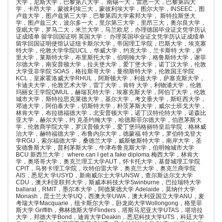
大学，尼斯大学，巴黎第八大学， 南锡一大，雷恩一大，巴黎第四大
学，卡昂大学，蒙彼利埃三大，蒙彼利埃大学，图尔大学，INSEEC，图
卢兹大学，图卢兹第三大学，巴黎第四大学索邦大学， 斯特拉斯堡大
学，图卢兹三大，波尔多一大，里尔第三大学，里昂三大，奥尔良大学，
亚眠大学，罗马二大，米兰大学，马兰欧尼，办理德国毕业证文凭学历认
证成绩单 留学回国证明 英国大学： 办理英国毕业证文凭学历认证成绩单
留学回国证明使馆认证纽卡斯尔大学，帝国理工学院，巴斯大学，埃克塞
特大学，伦敦大学学院UCL，华威大学，约克大学，兰卡斯特 大学，萨
里大学，莱斯特大学，布里斯托大学，伯明翰大学，格鲁斯特大学，谢菲
尔德大学，南安普顿大学，拉夫堡大学，爱丁堡大学，诺丁汉大学，伦敦
大学亚非学院 SOAS，格拉斯哥大学，曼彻斯特大学，伦敦国王学院
KCL，皇家霍洛威大学RHUL，阿斯顿大学，利兹大学，萨塞克斯大学，
卡迪夫大学，伦敦艺术大学，雷丁大学，肯特 大学，利物浦大学，伦敦
玛丽女王学院QMUL，赫瑞瓦特大学，埃塞克斯大学，阿伯丁大学，伦敦
城市大学，斯特拉思克莱德大学，基尔大学，考文垂大学，斯旺西大学，
邓迪大学，阿伯泰大学，切斯特大学，朴茨茅斯大学，威尔士班戈大学，
林肯大学，布拉德福德大学，北安普顿大学，诺丁汉特伦特大学，诺森比
亚大学，赫尔大学，约 克圣约翰大学，哈德斯菲尔德大学，伯恩茅斯大
学，伦敦商学院大学，罗汉普顿大学，爱丁堡玛格丽特皇后学院，格林威
治大学，赫特福德大学，布鲁内尔大学，德蒙福 特大学，罗伯特戈登大
学RGU，索尔福德大学，桑德兰大学，威斯敏斯特大学，南岸大学，圣
安德鲁斯大学，普利茅斯大学，牛津布鲁克斯大学，伯明翰城市大学
BCU 新西兰大学： where can I get a fake diploma 梅西大学，林肯大
学，奥塔哥大学，奥克兰理工大学AUT，怀卡托大学，基督城理工学院
CPIT，马努卡理工学院，坎特伯雷大学，奥克兰大学，奥克兰商学院
AIS，悉尼大 学USYD，新南威尔士大学UNSW，查尔斯达尔文大学
CDU，澳大利亚联邦大学，斯威本科技大学Swinburne，巴拉瑞特大学
ballarat，RMIT，墨尔本大学，阿德莱德大学 Adelaide，莫纳什大学
Monash，昆士兰大学UQ，西澳大学UWA，澳大利亚国立大学ANU，麦
考瑞大学Macquarie，纽卡斯尔大学，卧龙岗大学Wollongong，格里菲
斯大学 Griffith，弗林德斯大学Flinders，塔斯马尼亚大学UTAS，堪培拉
大学，邦德大学Bond，迪肯大学Deakin，悉尼科技大学UTS，科廷大学