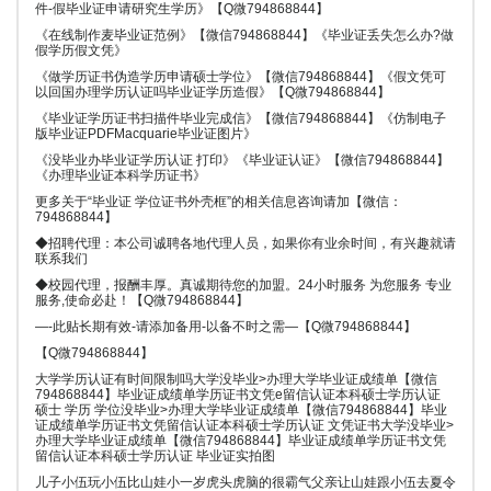
件-假毕业证申请研究生学历》【Q微794868844】
《在线制作麦毕业证范例》【微信794868844】《毕业证丢失怎么办?做
假学历假文凭》
《做学历证书伪造学历申请硕士学位》【微信794868844】《假文凭可
以回国办理学历认证吗毕业证学历造假》【Q微794868844】
《毕业证学历证书扫描件毕业完成信》【微信794868844】《仿制电子
版毕业证PDFMacquarie毕业证图片》
《没毕业办毕业证学历认证 打印》《毕业证认证》【微信794868844】
《办理毕业证本科学历证书》
更多关于“毕业证 学位证书外壳框”的相关信息咨询请加【微信：
794868844】
◆招聘代理：本公司诚聘各地代理人员，如果你有业余时间，有兴趣就请
联系我们
◆校园代理，报酬丰厚。真诚期待您的加盟。24小时服务 为您服务 专业
服务,使命必赴！【Q微794868844】
—-此贴长期有效-请添加备用-以备不时之需—【Q微794868844】
【Q微794868844】
大学学历认证有时间限制吗大学没毕业>办理大学毕业证成绩单【微信
794868844】毕业证成绩单学历证书文凭e留信认证本科硕士学历认证
硕士 学历 学位没毕业>办理大学毕业证成绩单【微信794868844】毕业
证成绩单学历证书文凭留信认证本科硕士学历认证 文凭证书大学没毕业>
办理大学毕业证成绩单【微信794868844】毕业证成绩单学历证书文凭
留信认证本科硕士学历认证 毕业证实拍图
儿子小伍玩小伍比山娃小一岁虎头虎脑的很霸气父亲让山娃跟小伍去夏令