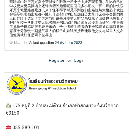
营听课山娃很高兴夏令营就设在附近一所小学山娃发现那所小学比自己的
学校更大更美操场上还铺有塑胶跑道呢里面很多小朋友一班一班的快快乐
乐原来城里娃都藏这儿来了怪不得平时见不到他们山娃恍然大悟起来吹拉
弹唱琴棋书画山娃都不懂却什么都想学山娃怨自己太笨什么都不会斟酌再
三山娃终于选定了学美术当听说每月要交元时父亲犹豫了山娃也说爸算了
吧咱学校一学期才交元呢买图画书回家咱自己练父亲摸着山娃的小平头擤
了擤鼻子很感动很无奈房东的儿子小伍笨手笨脚的不会说普通话满口粤语
态度十分傲慢一副盛气凌人的样子山娃试图接近他跟他交友与城里人交友
但他俩就好像是两个世界山
bbapchd
Asked question
24 กันยายน 2023
Register
or
Login
175 หมู่ที่ 2 ตำบลแม่ต้าน อำเภอท่าสองยาง จังหวัดตาก
63150
055-589-101