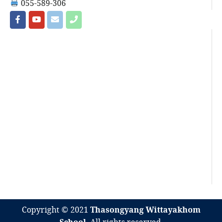
055-589-306
Copyright © 2021
Thasongyang Wittayakhom