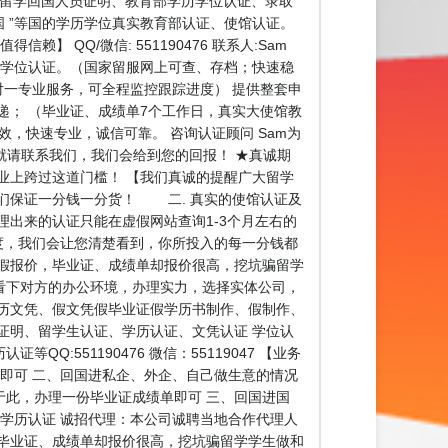
绩单、使馆留学回国人员证明、教育部学历学位认证、录取
国 ”等国的学历学位真实教育部认证、使馆认证。
】 QQ/微信: 551190476 联系人:Sam
历学位认证。（国家留服网上可查、存档；快速稳
对一专业服务，可全程监控跟踪进度） 提供整套申
递； （毕业证、成绩单7个工作日，真实大使馆教
，快速专业，诚信可靠。 咨询认证顾问 Sam为
趣就请联系我们，我们会给到您的回报！ ★真诚期
业上跨过这道门槛！ 【我们真诚的提醒广大留学
我们保证一分钱一分货！ 二. 真实的使馆认证及
出来的认证只能在虚假网站查询1-3个月左右的
度，我们会让您清楚看到，你所投入的每一分钱都
假报价，毕业证、成绩单却报价很高，挖坑骗留学
看下对方的办公环境，办理实力，选择实体公司，
历文凭、假文凭假毕业证假学历书制作、假制作、
证明、留学生认证、学历认证、文凭认证 学位认
551190476 微信：55119047 【业务
即可 二、回国进私企、外企、自己做生意的情况
此，办理一份毕业证成绩单即可 三、回国进国
学历认证 诚招代理：本公司诚聘当地合作代理人
毕业证、成绩单却报价很高，挖坑骗留学学生做和