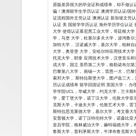
原版差异很大的毕业证和成绩单，却不做认
骗！澳洲留学生学历认证 澳洲学历认证/国外
证流程国外文凭认证 澳洲认证 新加坡文凭认
认证 美 国留学学历认证 海外学历学位认证
大学 使馆认证慕尼黑工业大学，哥廷根大
学，马堡 大学，杜塞尔多夫大学，波鸿鲁
加特大学， 汉诺威大学，基尔大学，柏林
大学，奥登堡 大学，安哈尔特应用技术大
托克大学，耶拿 应用技术大学，汉堡音乐
戎大学，国立 里昂第二大学，格勒诺布尔
巴黎第八大学， 南锡一大，雷恩一大，巴黎
索邦大学， 斯特拉斯堡大学，图卢兹三大
历认证成绩单 留学回国证明 英国大学： 
学学院UCL，华威大学，约克大学，兰卡斯
学，爱丁堡大学，诺丁汉大学，伦敦大学亚非
克斯大学，卡迪夫大学，伦敦艺术大学，雷丁
斯特拉思克莱德大学，基尔大学，考文垂大
安普顿大学，诺丁汉特伦特大学，诺森比亚
皇后学院，格林威治大学，赫特福德大学，
鲁斯大学，普利茅斯大学，牛津布鲁克斯大学，伯明翰