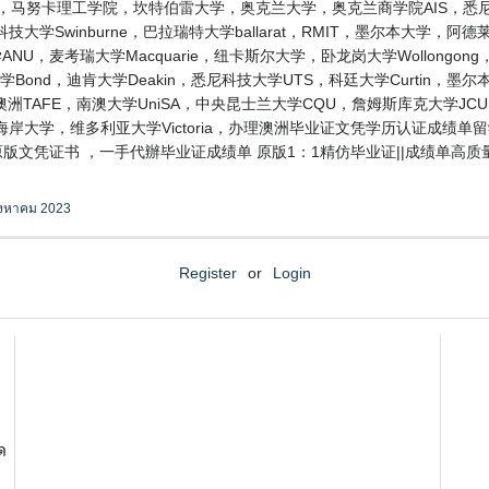
T，马努卡理工学院，坎特伯雷大学，奥克兰大学，奥克兰商学院AIS，悉尼
Swinburne，巴拉瑞特大学ballarat，RMIT，墨尔本大学，阿德莱德
麦考瑞大学Macquarie，纽卡斯尔大学，卧龙岗大学Wollongong，格里菲
ond，迪肯大学Deakin，悉尼科技大学UTS，科廷大学Curtin，墨
ch，澳洲TAFE，南澳大学UniSA，中央昆士兰大学CQU，詹姆斯库克大学J
海岸大学，维多利亚大学Victoria，办理澳洲毕业证文凭学历认证成绩
造学校原版文凭证书 ，一手代辦毕业证成绩单 原版1：1精仿毕业证||成绩单
ิงหาคม 2023
Register
or
Login
ด