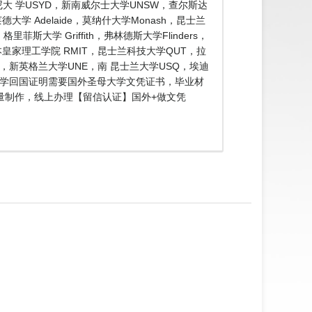
大 学USYD，新南威尔士大学UNSW，查尔斯达
大学 Adelaide，莫纳什大学Monash，昆士兰
斯大学 Griffith，弗林德斯大学Flinders，
尔本皇家理工学院 RMIT，昆士兰科技大学QUT，拉
CU，新英格兰大学UNE，南 昆士兰大学USQ，埃迪
单留学回国证明需要国外圣母大学文凭证书，毕业材
高质量制作，线上办理【留信认证】国外+做文凭