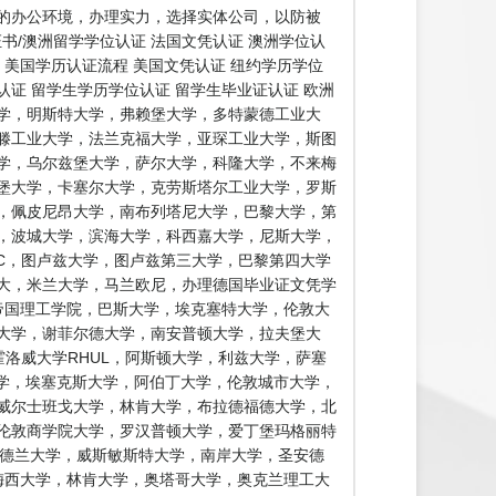
的办公环境，办理实力，选择实体公司，以防被
书/澳洲留学学位认证 法国文凭认证 澳洲学位认
证 美国学历认证流程 美国文凭认证 纽约学历学位
认证 留学生学历学位认证 留学生毕业证认证 欧洲
学，明斯特大学，弗赖堡大学，多特蒙德工业大
滕工业大学，法兰克福大学，亚琛工业大学，斯图
学，乌尔兹堡大学，萨尔大学，科隆大学，不来梅
堡大学，卡塞尔大学，克劳斯塔尔工业大学，罗斯
，佩皮尼昂大学，南布列塔尼大学，巴黎大学，第
，波城大学，滨海大学，科西嘉大学，尼斯大学，
EC，图卢兹大学，图卢兹第三大学，巴黎第四大学
大，米兰大学，马兰欧尼，办理德国毕业证文凭学
帝国理工学院，巴斯大学，埃克塞特大学，伦敦大
特大学，谢菲尔德大学，南安普顿大学，拉夫堡大
霍洛威大学RHUL，阿斯顿大学，利兹大学，萨塞
大学，埃塞克斯大学，阿伯丁大学，伦敦城市大学，
威尔士班戈大学，林肯大学，布拉德福德大学，北
伦敦商学院大学，罗汉普顿大学，爱丁堡玛格丽特
桑德兰大学，威斯敏斯特大学，南岸大学，圣安德
loma 梅西大学，林肯大学，奥塔哥大学，奥克兰理工大