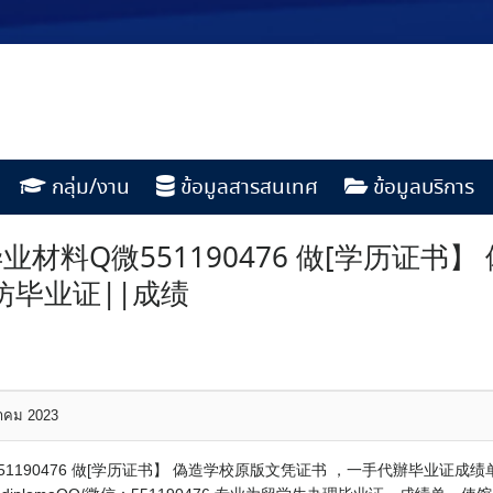
กลุ่ม/งาน
ข้อมูลสารสนเทศ
ข้อมูลบริการ
料Q微551190476 做[学历证书
仿毕业证||成绩
หาคม 2023
190476 做[学历证书】 偽造学校原版文凭证书 ，一手代辦毕业证成绩