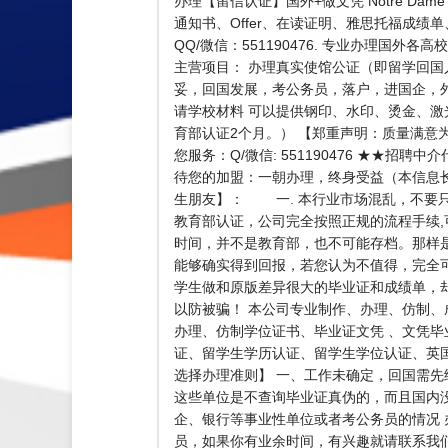
办理【留信认证】国外+做文凭 Notre Da
通知书、Offer、在读证明、雅思托福成绩
QQ/微信：551190476. 专业办理国外
主营项目： 办理真实使馆公证（即留学回
妥，回国发展，考公务员，落户，进国企，外
请学校材料 可以提供钢印、水印、烫金、激
育部认证2个月。） 【郑重声明：质量满意
您服务：Q/微信: 551190476 ★
待您的加盟：一朝办理，终身受益（本信息
生朋友】： 一. 本行业市场混乱，不要只
教育部认证，公司完全按照正规的流程手续,
时间，并不是教育部，也不可能存档。那样
能够确实得到回报，若您认为不值得，完全
学生做和原版差异很大的毕业证和成绩单，
以防被骗！ 本公司专业制作、办理、仿制
办理、仿制学位证书、毕业证文凭 、文凭
证、留学生学历认证、留学生学位认证、英国文凭
选择办理准则】 一、工作未确定，回国需先
这些单位是不查询毕业证真伪的，而且国内
企、银行等事业性单位或者考公务员的情况 
员，如果你有业余时间，有兴趣就请联系我