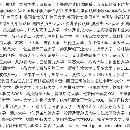
证，欺 骗广大留学生，请多留心！办理时请电话联系，或者视频看下对方
学历学位 认证 国境外学历学位认证/澳洲学历学位认证 国外学历学位认证
 证 美国高中 美国文凭认证 美国大学 美国文凭 美国查询 美国毕业证认
 香港学历学位认证 国内学历学位认证 澳洲学位认证 澳洲毕业证认证 美国
学，慕尼黑大学，开姆尼茨工业大学，卡尔斯鲁厄大学，达姆斯塔特工业大
尔大学，布伦瑞克工业大学，奥格斯堡大学，杜伊斯堡埃森大学，凯撒斯劳
自由大学，柏林工业大学，吉森大学，纽伦堡大学，莱比锡大学，美因茨大
学，波恩大学，勃兰登堡工业大学，德累斯顿工业大学，汉堡大学，柏林洪
和戏剧学院，鲁昂大学，克莱蒙费朗一大，克莱蒙费朗第二大学，萨瓦大学
第三大学，凡尔赛大学，巴黎第九大学，马赛大学，昂热大学，贝桑松大学
第四大学，卡昂大学，蒙彼利埃三大，蒙彼利埃大学，图尔大学，INSE
，波尔多一大，里尔第三大学，里昂三大，奥尔良大学，亚眠大学，罗马二
办理英国毕业证文凭学历认证成绩单留学回国证明使馆认证纽卡斯尔大学，
特 大学，萨里大学，莱斯特大学，布里斯托大学，伯明翰大学，格鲁斯
学院 SOAS，格拉斯哥大学，曼彻斯特大学，伦敦国王学院KCL，皇家
大学，肯特 大学，利物浦大学，伦敦玛丽女王学院QMUL，赫瑞瓦特
学，斯旺西大学， 邓迪大学，阿伯泰大学，切斯特大学，朴茨茅斯大学，
大学，赫尔大学，约 克圣约翰大学，哈德斯菲尔德大学，伯恩茅斯大学，
布鲁内尔大学，德蒙福 特大学，罗伯特戈登大学RGU，索尔福德大学，
城市大学BCU 新西兰大学： where can I get a fake dip