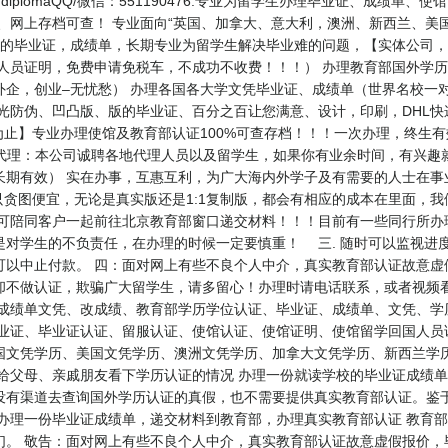
me diplomaQQ/微信：551190476.专业为留学生办理毕业证、成
单、网上存档可查！ 专业面向“英国、加拿大、意大利，澳洲、新西兰、美
各高校的毕业证，成绩单，长期专业为留学生解决毕业难的问题，【实体公司，值得信赖
国人员证明，免费申请免税车，不成功不收费！！！） 办理教育部国外学
企，创业–无忧愁） 办理各国各大学文凭毕业证、成绩单（世界名校一
光防伪、凹凸版、版的毕业证、百分之百让您满意、设计，印刷，DHL快
为止】专业办理使馆及教育部认证100%可查存档！！！一次办理，终生有效
★招聘中介代理：本公司诚聘各地代理人员以及留学生，如果你有业余时间，有兴
长期有效） 实在办事，互惠互利，为广大海内外学子及有需要的人士在事
贪图便宜，无论是真实版还是1:1复制版，都会有相应的成本在里面，
可陪同客户一起前往北京教育部窗口递交材料！！！目前有一些同行所办理
是对学生的不负责任，在办理的时候一定要慎重！ 三. 随时可以监视进
可以中止付款。 四：面对网上有些不良个人中介，真实教育部认证故意虚
却不做认证，欺骗广大留学生，请多留心！办理时请电话联系，或者视频
、成绩单文凭、改成绩、教育部学历学位认证、毕业证、成绩单、文凭、学
毕业证、毕业证认证、留服认证、使馆认证、使馆证明、使馆留学回国人员
学历、美国文凭学历、澳洲文凭学历、加拿大文凭学历、新西兰学历认证等QQ:
给父母、亲戚朋友看下学历认证的情况 办理一份就读学校的毕业证成绩单
没有渠道去查询国外学历认证的真假，也不需要提供真实教育部认证。鉴于
办理一份毕业证成绩单，递交材料到教育部，办理真实教育部认证 教育部
们。 敬告：面对网上有些不良个人中介，真实教育部认证故意虚假报价，