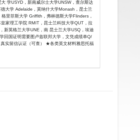
大 学USYD，新南威尔士大学UNSW，查尔斯达
大学 Adelaide，莫纳什大学Monash，昆士兰
斯大学 Griffith，弗林德斯大学Flinders，
尔本皇家理工学院 RMIT，昆士兰科技大学QUT，拉
CU，新英格兰大学UNE，南 昆士兰大学USQ，埃迪
单留学回国证明需要图卢兹联邦大学，文凭成绩单Q/
 ★真实留信认证（可查） ★各类英文材料雅思托福