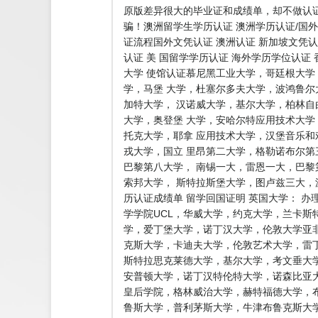
原版差异很大的毕业证和成绩单，却不做认
骗！澳洲留学生学历认证 澳洲学历认证/国外
证流程国外文凭认证 澳洲认证 新加坡文凭认
认证 美 国留学学历认证 海外学历学位认证
大学 使馆认证慕尼黑工业大学，哥廷根大
学，马堡 大学，杜塞尔多夫大学，波鸿鲁
加特大学， 汉诺威大学，基尔大学，柏林
大学，奥登堡 大学，安哈尔特应用技术大
托克大学，耶拿 应用技术大学，汉堡音乐
戎大学，国立 里昂第二大学，格勒诺布尔
巴黎第八大学， 南锡一大，雷恩一大，巴黎
索邦大学， 斯特拉斯堡大学，图卢兹三大
历认证成绩单 留学回国证明 英国大学： 
学学院UCL，华威大学，约克大学，兰卡斯
学，爱丁堡大学，诺丁汉大学，伦敦大学亚非
克斯大学，卡迪夫大学，伦敦艺术大学，雷丁
斯特拉思克莱德大学，基尔大学，考文垂大
安普顿大学，诺丁汉特伦特大学，诺森比亚
皇后学院，格林威治大学，赫特福德大学，
鲁斯大学，普利茅斯大学，牛津布鲁克斯大学，伯明翰