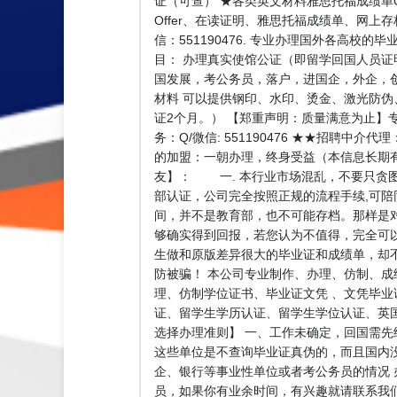
证（可查） ★各类英文材料雅思托福成绩单Q
Offer、在读证明、雅思托福成绩单、网上
信：551190476. 专业办理国外各高校的
目： 办理真实使馆公证（即留学回国人员
国发展，考公务员，落户，进国企，外企，创
材料 可以提供钢印、水印、烫金、激光防伪
证2个月。） 【郑重声明：质量满意为止】
务：Q/微信: 551190476 ★★招
的加盟：一朝办理，终身受益（本信息长期
友】： 一. 本行业市场混乱，不要只贪图
部认证，公司完全按照正规的流程手续,可陪
间，并不是教育部，也不可能存档。那样是
够确实得到回报，若您认为不值得，完全可
生做和原版差异很大的毕业证和成绩单，却
防被骗！ 本公司专业制作、办理、仿制、
理、仿制学位证书、毕业证文凭 、文凭毕
证、留学生学历认证、留学生学位认证、英国文凭
选择办理准则】 一、工作未确定，回国需先
这些单位是不查询毕业证真伪的，而且国内
企、银行等事业性单位或者考公务员的情况 
员，如果你有业余时间，有兴趣就请联系我