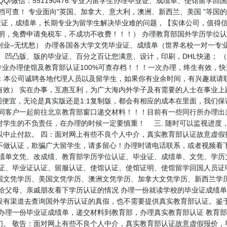
Q/微信：551190476.专业为留学生办理毕业证、成绩单、使馆留学
存档可查！ 专业面向“英国、加拿大、意大利，澳洲、新西兰、美国 ”等国
毕业证，成绩单，长期专业为留学生解决毕业难的问题，【实体公司，值得信赖】 QQ
证明，免费申请免税车，不成功不收费！！！） 办理教育部国外学历学位
业–无忧愁） 办理各国各大学文凭毕业证、成绩单（世界名校一对一专
、凹凸版、版的毕业证、百分之百让您满意、设计，印刷，DHL快递； 
专业办理使馆及教育部认证100%可查存档！！！一次办理，终生有效，快速
聘中介代理：本公司诚聘各地代理人员以及留学生，如果你有业余时间，有兴趣就
有效） 实在办事，互惠互利，为广大海内外学子及有需要的人士在事业上
便宜，无论是真实版还是1:1复制版，都会有相应的成本在里面，我们
同客户一起前往北京教育部窗口递交材料！！！目前有一些同行所办理出来
对学生的不负责任，在办理的时候一定要慎重！ 三. 随时可以监视进度
以中止付款。 四：面对网上有些不良个人中介，真实教育部认证故意虚假
不做认证，欺骗广大留学生，请多留心！办理时请电话联系，或者视频看
成绩单文凭、改成绩、教育部学历学位认证、毕业证、成绩单、文凭、学历
业证、毕业证认证、留服认证、使馆认证、使馆证明、使馆留学回国人员证
学历、美国文凭学历、澳洲文凭学历、加拿大文凭学历、新西兰学历认证等QQ:
给父母、亲戚朋友看下学历认证的情况 办理一份就读学校的毕业证成绩单
没有渠道去查询国外学历认证的真假，也不需要提供真实教育部认证。鉴于
办理一份毕业证成绩单，递交材料到教育部，办理真实教育部认证 教育部
们。 敬告：面对网上有些不良个人中介，真实教育部认证故意虚假报价，