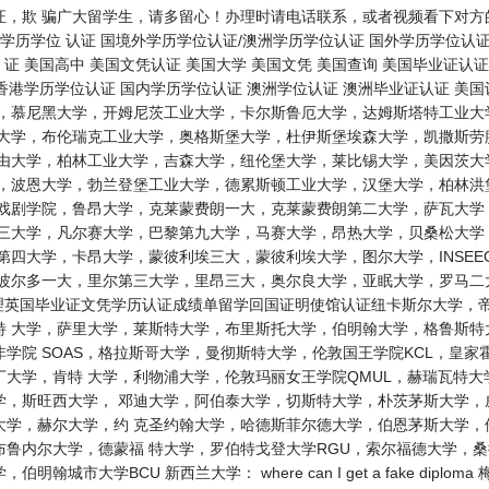
证，欺 骗广大留学生，请多留心！办理时请电话联系，或者视频看下对方
学历学位 认证 国境外学历学位认证/澳洲学历学位认证 国外学历学位认证
 证 美国高中 美国文凭认证 美国大学 美国文凭 美国查询 美国毕业证认
 香港学历学位认证 国内学历学位认证 澳洲学位认证 澳洲毕业证认证 美国
学，慕尼黑大学，开姆尼茨工业大学，卡尔斯鲁厄大学，达姆斯塔特工业大
尔大学，布伦瑞克工业大学，奥格斯堡大学，杜伊斯堡埃森大学，凯撒斯劳
自由大学，柏林工业大学，吉森大学，纽伦堡大学，莱比锡大学，美因茨大
学，波恩大学，勃兰登堡工业大学，德累斯顿工业大学，汉堡大学，柏林洪
和戏剧学院，鲁昂大学，克莱蒙费朗一大，克莱蒙费朗第二大学，萨瓦大学
第三大学，凡尔赛大学，巴黎第九大学，马赛大学，昂热大学，贝桑松大学
第四大学，卡昂大学，蒙彼利埃三大，蒙彼利埃大学，图尔大学，INSE
，波尔多一大，里尔第三大学，里昂三大，奥尔良大学，亚眠大学，罗马二
办理英国毕业证文凭学历认证成绩单留学回国证明使馆认证纽卡斯尔大学，
特 大学，萨里大学，莱斯特大学，布里斯托大学，伯明翰大学，格鲁斯
学院 SOAS，格拉斯哥大学，曼彻斯特大学，伦敦国王学院KCL，皇家
大学，肯特 大学，利物浦大学，伦敦玛丽女王学院QMUL，赫瑞瓦特
学，斯旺西大学， 邓迪大学，阿伯泰大学，切斯特大学，朴茨茅斯大学，
大学，赫尔大学，约 克圣约翰大学，哈德斯菲尔德大学，伯恩茅斯大学，
布鲁内尔大学，德蒙福 特大学，罗伯特戈登大学RGU，索尔福德大学，
城市大学BCU 新西兰大学： where can I get a fake dip