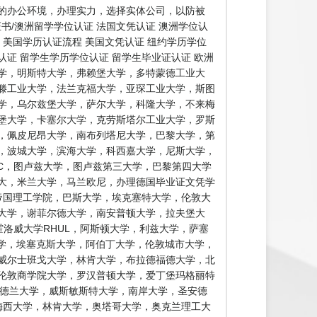
的办公环境，办理实力，选择实体公司，以防被
书/澳洲留学学位认证 法国文凭认证 澳洲学位认
证 美国学历认证流程 美国文凭认证 纽约学历学位
认证 留学生学历学位认证 留学生毕业证认证 欧洲
学，明斯特大学，弗赖堡大学，多特蒙德工业大
滕工业大学，法兰克福大学，亚琛工业大学，斯图
学，乌尔兹堡大学，萨尔大学，科隆大学，不来梅
堡大学，卡塞尔大学，克劳斯塔尔工业大学，罗斯
，佩皮尼昂大学，南布列塔尼大学，巴黎大学，第
，波城大学，滨海大学，科西嘉大学，尼斯大学，
EC，图卢兹大学，图卢兹第三大学，巴黎第四大学
大，米兰大学，马兰欧尼，办理德国毕业证文凭学
帝国理工学院，巴斯大学，埃克塞特大学，伦敦大
特大学，谢菲尔德大学，南安普顿大学，拉夫堡大
霍洛威大学RHUL，阿斯顿大学，利兹大学，萨塞
大学，埃塞克斯大学，阿伯丁大学，伦敦城市大学，
威尔士班戈大学，林肯大学，布拉德福德大学，北
伦敦商学院大学，罗汉普顿大学，爱丁堡玛格丽特
桑德兰大学，威斯敏斯特大学，南岸大学，圣安德
loma 梅西大学，林肯大学，奥塔哥大学，奥克兰理工大