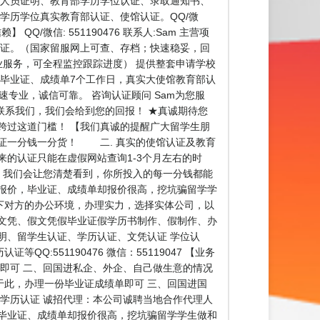
回国人员证明、教育部学历学位认证、录取通知书、
的学历学位真实教育部认证、使馆认证。QQ/微
/微信: 551190476 联系人:Sam 主营项
认证。（国家留服网上可查、存档；快速稳妥，回
业服务，可全程监控跟踪进度） 提供整套申请学校
（毕业证、成绩单7个工作日，真实大使馆教育部认
专业，诚信可靠。 咨询认证顾问 Sam为您服
请联系我们，我们会给到您的回报！ ★真诚期待您
跨过这道门槛！ 【我们真诚的提醒广大留学生朋
保证一分钱一分货！ 二. 真实的使馆认证及教育
的认证只能在虚假网站查询1-3个月左右的时
，我们会让您清楚看到，你所投入的每一分钱都能
报价，毕业证、成绩单却报价很高，挖坑骗留学学
下对方的办公环境，办理实力，选择实体公司，以
文凭、假文凭假毕业证假学历书制作、假制作、办
明、留学生认证、学历认证、文凭认证 学位认
551190476 微信：55119047 【业务
即可 二、回国进私企、外企、自己做生意的情况
此，办理一份毕业证成绩单即可 三、回国进国
学历认证 诚招代理：本公司诚聘当地合作代理人
毕业证、成绩单却报价很高，挖坑骗留学学生做和