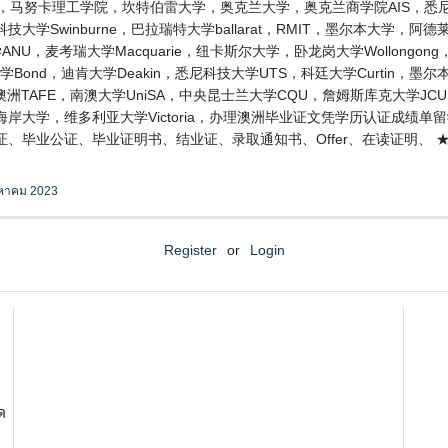
T，马努卡理工学院，坎特伯雷大学，奥克兰大学，奥克兰商学院AIS，悉尼
Swinburne，巴拉瑞特大学ballarat，RMIT，墨尔本大学，阿德莱德
麦考瑞大学Macquarie，纽卡斯尔大学，卧龙岗大学Wollongong，格里菲
ond，迪肯大学Deakin，悉尼科技大学UTS，科廷大学Curtin，墨
ch，澳洲TAFE，南澳大学UniSA，中央昆士兰大学CQU，詹姆斯库克大学J
海岸大学，维多利亚大学Victoria，办理澳洲毕业证文凭学历认证成绩
肆业证、毕业公证、毕业证明书、结业证、录取通知书、Offer、在读证明、
งหาคม 2023
Register
or
Login
ด