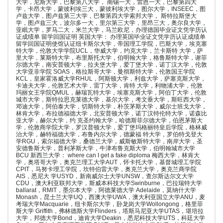
大学，尼斯大学，巴黎第八大学， 南锡一大，雷恩一大，巴黎第四大
学，卡昂大学，蒙彼利埃三大，蒙彼利埃大学，图尔大学，INSEEC，图
卢兹大学，图卢兹第三大学，巴黎第四大学索邦大学， 斯特拉斯堡大
学，图卢兹三大，波尔多一大，里尔第三大学，里昂三大，奥尔良大学，
亚眠大学，罗马二大，米兰大学，马兰欧尼，办理德国毕业证文凭学历认
证成绩单 留学回国证明 英国大学： 办理英国毕业证文凭学历认证成绩单
留学回国证明使馆认证纽卡斯尔大学，帝国理工学院，巴斯大学，埃克塞
特大学，伦敦大学学院UCL，华威大学，约克大学，兰卡斯特 大学，萨
里大学，莱斯特大学，布里斯托大学，伯明翰大学，格鲁斯特大学，谢菲
尔德大学，南安普顿大学，拉夫堡大学，爱丁堡大学，诺丁汉大学，伦敦
大学亚非学院 SOAS，格拉斯哥大学，曼彻斯特大学，伦敦国王学院
KCL，皇家霍洛威大学RHUL，阿斯顿大学，利兹大学，萨塞克斯大学，
卡迪夫大学，伦敦艺术大学，雷丁大学，肯特 大学，利物浦大学，伦敦
玛丽女王学院QMUL，赫瑞瓦特大学，埃塞克斯大学，阿伯丁大学，伦敦
城市大学，斯特拉思克莱德大学，基尔大学，考文垂大学，斯旺西大学，
邓迪大学，阿伯泰大学，切斯特大学，朴茨茅斯大学，威尔士班戈大学，
林肯大学，布拉德福德大学，北安普顿大学，诺丁汉特伦特大学，诺森比
亚大学，赫尔大学，约 克圣约翰大学，哈德斯菲尔德大学，伯恩茅斯大
学，伦敦商学院大学，罗汉普顿大学，爱丁堡玛格丽特皇后学院，格林威
治大学，赫特福德大学，布鲁内尔大学，德蒙福 特大学，罗伯特戈登大
学RGU，索尔福德大学，桑德兰大学，威斯敏斯特大学，南岸大学，圣
安德鲁斯大学，普利茅斯大学，牛津布鲁克斯大学，伯明翰城市大学
BCU 新西兰大学： where can I get a fake diploma 梅西大学，林肯大
学，奥塔哥大学，奥克兰理工大学AUT，怀卡托大学，基督城理工学院
CPIT，马努卡理工学院，坎特伯雷大学，奥克兰大学，奥克兰商学院
AIS，悉尼大 学USYD，新南威尔士大学UNSW，查尔斯达尔文大学
CDU，澳大利亚联邦大学，斯威本科技大学Swinburne，巴拉瑞特大学
ballarat，RMIT，墨尔本大学，阿德莱德大学 Adelaide，莫纳什大学
Monash，昆士兰大学UQ，西澳大学UWA，澳大利亚国立大学ANU，麦
考瑞大学Macquarie，纽卡斯尔大学，卧龙岗大学Wollongong，格里菲
斯大学 Griffith，弗林德斯大学Flinders，塔斯马尼亚大学UTAS，堪培拉
大学，邦德大学Bond，迪肯大学Deakin，悉尼科技大学UTS，科廷大学