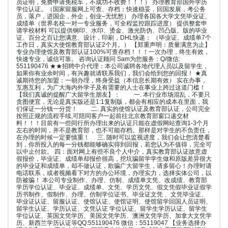
员证明，免费申请免税车，不成功不收费！！！） 办理教育部国外学历
学位认证。（国家留服网上可查、存档；快速稳妥，回国发展，考公务
员，落户，进国企，外企，创业–无忧愁） 办理各国各大学文凭毕业证、
成绩单（世界名校一对一专业服务，可全程监控跟踪进度） 提供整套申
请学校材料 可以提供钢印、水印、烫金、激光防伪、凹凸版、版的毕业
证、百分之百让您满意、设计，印刷，DHL快递； （毕业证、成绩单7个
工作日，真实大使馆教育部认证2个月。） 【郑重声明：质量满意为止】
专业办理使馆及教育部认证100%可查存档！！！一次办理，终生有效，
快速专业，诚信可靠。 咨询认证顾问 Sam为您服务：Q/微信:
551190476 ★★招聘中介代理：本公司诚聘各地代理人员以及留学生，
如果你有业余时间，有兴趣就请联系我们，我们会给到您的回报！ ★真
诚期待您的加盟：一朝办理，终身受益（本信息长期有效） 实在办事，
互惠互利，为广大海内外学子及有需要的人士在事业上跨过这道门槛！
【我们真诚的提醒广大留学生朋友】： 一. 本行业市场混乱，不要只
贪图便宜，无论是真实版还是1:1复制版，都会有相应的成本在里面，我
们保证一分钱一分货！ 二. 真实的使馆认证及教育部认证，公司完全
按照正规的流程手续,可陪同客户一起前往北京教育部窗口递交材
料！！！目前有一些同行所办理出来的认证只能在虚假网站查询1-3个月
左右的时间，并不是教育部，也不可能存档。那样是对学生的不负责任，
在办理的时候一定要慎重！ 三. 随时可以监视进度，我们会让您清楚看
到，你所投入的每一分钱都能够确实得到回报，若您认为不值得，完全可
以中止付款。 四：面对网上有些不良个人中介，真实教育部认证故意虚
假报价，毕业证、成绩单却报价很高，挖坑骗留学学生做和原版差异很大
的毕业证和成绩单，却不做认证，欺骗广大留学生，请多留心！办理时请
电话联系，或者视频看下对方的办公环境，办理实力，选择实体公司，以
防被骗！ 本公司专业制作、办理、仿制、成绩单文凭、改成绩、教育部
学历学位认证、毕业证、成绩单、文凭、学历文凭、假文凭假毕业证假学
历书制作、假制作、办理、仿制学位证书、毕业证文凭 、文凭毕业证、
毕业证认证、留服认证、使馆认证、使馆证明、使馆留学回国人员证明、
留学生认证、学历认证、文凭认证 学位认证、留学生学历认证、留学生
学位认证、英国文凭学历、美国文凭学历、澳洲文凭学历、加拿大文凭学
历、新西兰学历认证等QQ:551190476 微信：55119047 【业务选择办