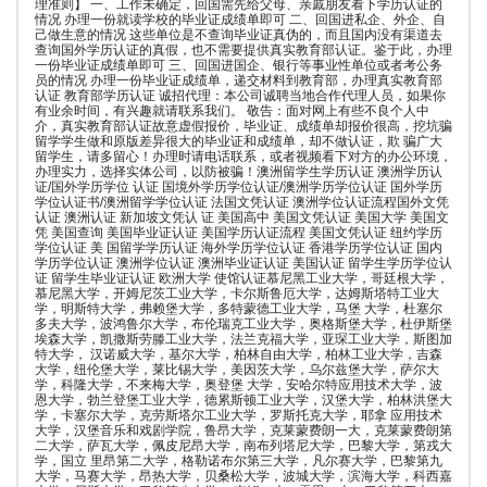
理准则】 一、工作未确定，回国需先给父母、亲戚朋友看下学历认证的
情况 办理一份就读学校的毕业证成绩单即可 二、回国进私企、外企、自
己做生意的情况 这些单位是不查询毕业证真伪的，而且国内没有渠道去
查询国外学历认证的真假，也不需要提供真实教育部认证。鉴于此，办理
一份毕业证成绩单即可 三、回国进国企、银行等事业性单位或者考公务
员的情况 办理一份毕业证成绩单，递交材料到教育部，办理真实教育部
认证 教育部学历认证 诚招代理：本公司诚聘当地合作代理人员，如果你
有业余时间，有兴趣就请联系我们。 敬告：面对网上有些不良个人中
介，真实教育部认证故意虚假报价，毕业证、成绩单却报价很高，挖坑骗
留学学生做和原版差异很大的毕业证和成绩单，却不做认证，欺 骗广大
留学生，请多留心！办理时请电话联系，或者视频看下对方的办公环境，
办理实力，选择实体公司，以防被骗！澳洲留学生学历认证 澳洲学历认
证/国外学历学位 认证 国境外学历学位认证/澳洲学历学位认证 国外学历
学位认证书/澳洲留学学位认证 法国文凭认证 澳洲学位认证流程国外文凭
认证 澳洲认证 新加坡文凭认 证 美国高中 美国文凭认证 美国大学 美国文
凭 美国查询 美国毕业证认证 美国学历认证流程 美国文凭认证 纽约学历
学位认证 美 国留学学历认证 海外学历学位认证 香港学历学位认证 国内
学历学位认证 澳洲学位认证 澳洲毕业证认证 美国认证 留学生学历学位认
证 留学生毕业证认证 欧洲大学 使馆认证慕尼黑工业大学，哥廷根大学，
慕尼黑大学，开姆尼茨工业大学，卡尔斯鲁厄大学，达姆斯塔特工业大
学，明斯特大学，弗赖堡大学，多特蒙德工业大学，马堡 大学，杜塞尔
多夫大学，波鸿鲁尔大学，布伦瑞克工业大学，奥格斯堡大学，杜伊斯堡
埃森大学，凯撒斯劳滕工业大学，法兰克福大学，亚琛工业大学，斯图加
特大学， 汉诺威大学，基尔大学，柏林自由大学，柏林工业大学，吉森
大学，纽伦堡大学，莱比锡大学，美因茨大学，乌尔兹堡大学，萨尔大
学，科隆大学，不来梅大学，奥登堡 大学，安哈尔特应用技术大学，波
恩大学，勃兰登堡工业大学，德累斯顿工业大学，汉堡大学，柏林洪堡大
学，卡塞尔大学，克劳斯塔尔工业大学，罗斯托克大学，耶拿 应用技术
大学，汉堡音乐和戏剧学院，鲁昂大学，克莱蒙费朗一大，克莱蒙费朗第
二大学，萨瓦大学，佩皮尼昂大学，南布列塔尼大学，巴黎大学，第戎大
学，国立 里昂第二大学，格勒诺布尔第三大学，凡尔赛大学，巴黎第九
大学，马赛大学，昂热大学，贝桑松大学，波城大学，滨海大学，科西嘉