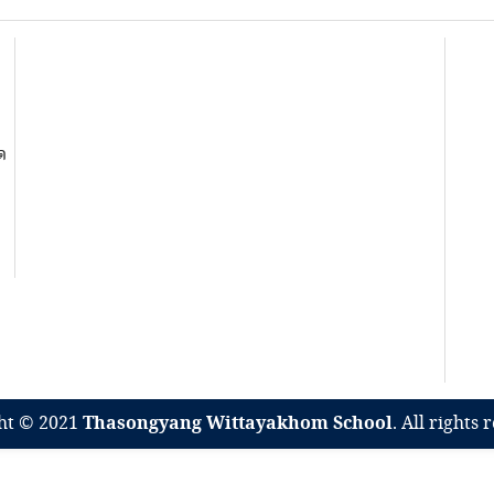
ด
ht © 2021
Thasongyang Wittayakhom School
. All rights 