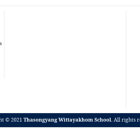
ด
ht © 2021
Thasongyang Wittayakhom School
. All rights 