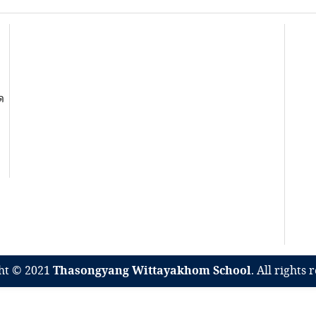
ด
ht © 2021
Thasongyang Wittayakhom School
. All rights 