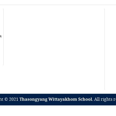
ด
ht © 2021
Thasongyang Wittayakhom School
. All rights 