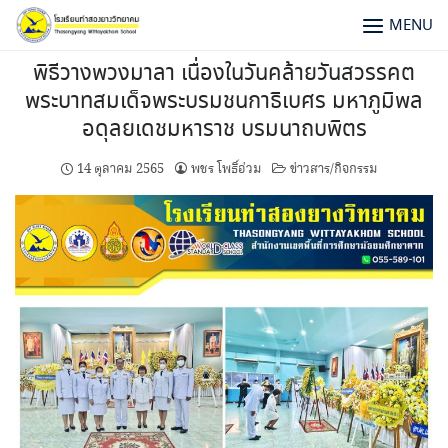
MENU
พิธีวางพวงมาลา เนื่องในวันคล้ายวันสวรรคต
พระบาทสมเด็จพระบรมชนกาธิเบศร มหาภูมิพล
อดุลยเดชมหาราช บรมนาถบพิตร
14 ตุลาคม 2565
พชร โพธิ์อ่วม
ข่าวสาร/กิจกรรม