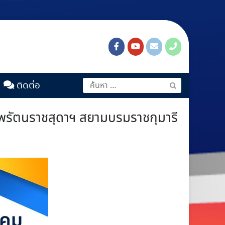
ติดต่อ
พรัตนราชสุดาฯ สยามบรมราชกุมารี