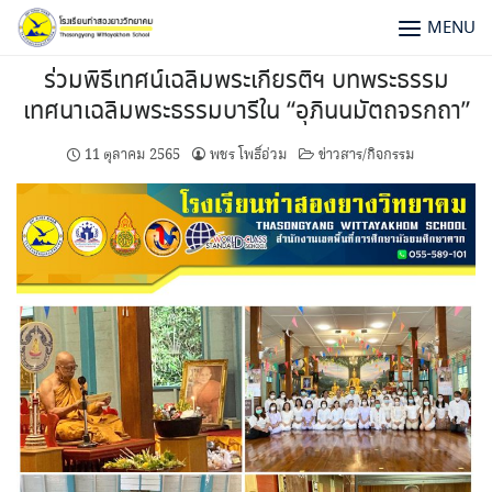
MENU
ร่วมพิธีเทศน์เฉลิมพระเกียรติฯ บทพระธรรม
เทศนาเฉลิมพระธรรมบารีใน “อุภินนมัตถจรกถา”
11 ตุลาคม 2565
พชร โพธิ์อ่วม
ข่าวสาร/กิจกรรม