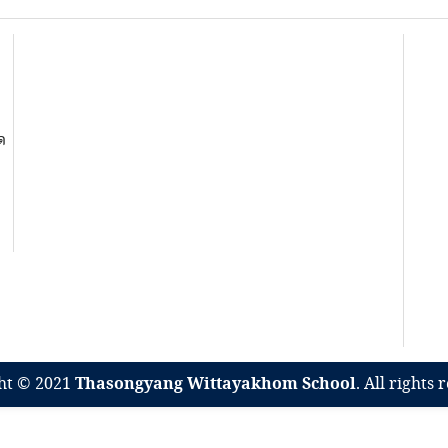
ด
ht © 2021
Thasongyang Wittayakhom School
. All rights 