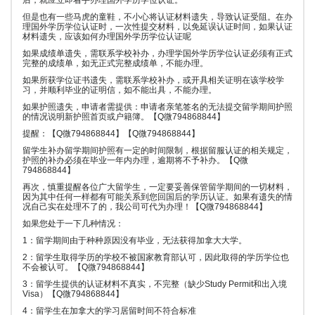
后，就应立即着手办理国外学历学位认证。
但是也有一些马虎的童鞋，不小心将认证材料遗失，导致认证受阻。在办
理国外学历学位认证时，一次性提交材料，以免延误认证时间，如果认证
材料遗失，应该如何办理国外学历学位认证呢
如果成绩单遗失，需联系学校补办，办理学国外学历学位认证必须有正式
完整的成绩单，如无正式完整成绩单，不能办理。
如果所获学位证书遗失，需联系学校补办，或开具相关证明在该学校学
习，并顺利毕业的证明信，如不能出具，不能办理。
如果护照遗失，申请者需提供：申请者亲笔签名的无法提交留学期间护照
的情况说明新护照首页或户籍簿。【Q微794868844】
提醒：【Q微794868844】【Q微794868844】
留学生补办留学期间护照有一定的时间限制，根据留服认证的相关规定，
护照的补办必须在毕业一年内办理，逾期将不予补办。【Q微
794868844】
再次，慎重提醒各位广大留学生，一定要妥善保管留学期间的一切材料，
因为其中任何一样都有可能关系到您回国后的学历认证。如果有遗失的情
况自己实在处理不了的，我公司可代为办理！【Q微794868844】
如果您处于一下几种情况：
1：留学期间由于种种原因没有毕业，无法获得加拿大大学。
2：留学生取得学历的学校不被国家教育部认可，因此取得的学历学位也
不会被认可。【Q微794868844】
3：留学生提供的认证材料不真实，不完整（缺少Study Permit和出入境
Visa）【Q微794868844】
4：留学生在加拿大的学习居留时间不符合标准