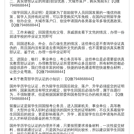
二、真实使馆认证的用途(创业优惠，大城市落户，购买免税车):【Q微
794868844】
《留学回国人员证明》是国家为了鼓励留学人员回国发展的一项优待政
策，留学人员持有此证明，可以享受购买汽车免税，在国内证明留学身
份、创办企业、大城市落户口、创业申请国内各类基金等多项优惠政策。
【Q微794868844】
三、工作未确定，回国需先给父母、亲戚朋友看下文凭的情况，办理一份
就读学校的毕业证文凭即可
四、回国进私企、外企、自己做生意的情况，这些单位是不查询毕业证真
伪的，而且国内没有渠道去查询国外文凭的真假，也不需要提供真实教育
部认证。鉴于此，办理一份毕业证即可
五、进国企，银行，事业单位，考公务员等等，这些单位是必需要提供真
实教育部认证的，办理教育部认证所需资料众多且烦琐，所有材料您都必
须提供原件，我们凭借丰富的经验，快捷的绿色通道帮您快速整合材料，
让您少走弯路。【Q微794868844】
★关于教育部学历认证的小知识：【Q微794868844】
国外学历学位认证，作为留学生回国后就业、落户、升学必须提交的证明
材料，国家虽然没有明文的规定，留学生回国后必须办理，属于自愿行
为，不强制要求。但是根据国家部委和国务院学位办的相关规定：【Q微
794868844】
留服认证是留学生回国报考公务员，进入国家机关、事业单位，高等教
育，大型外企等入职时必须提供的国外文凭的证明材料，不仅关系着留学
生回国后的就业，更是影响着落户、升学，甚至留学生往后申请海外高层
次人才科研启动基金的有力凭据。
国外学历学位认证的办理并不难，只要按照要求准备材料，一次性提交材
料，很容易通过认证，只是因为认证的时间比较长，所以建议留学生回国