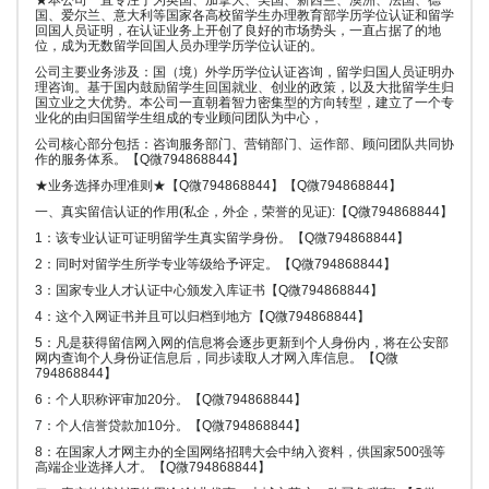
★本公司一直专注于为英国、加拿大、美国、新西兰、澳洲、法国、德
国、爱尔兰、意大利等国家各高校留学生办理教育部学历学位认证和留学
回国人员证明，在认证业务上开创了良好的市场势头，一直占据了的地
位，成为无数留学回国人员办理学历学位认证的。
公司主要业务涉及：国（境）外学历学位认证咨询，留学归国人员证明办
理咨询。基于国内鼓励留学生回国就业、创业的政策，以及大批留学生归
国立业之大优势。本公司一直朝着智力密集型的方向转型，建立了一个专
业化的由归国留学生组成的专业顾问团队为中心，
公司核心部分包括：咨询服务部门、营销部门、运作部、顾问团队共同协
作的服务体系。【Q微794868844】
★业务选择办理准则★【Q微794868844】【Q微794868844】
一、真实留信认证的作用(私企，外企，荣誉的见证):【Q微794868844】
1：该专业认证可证明留学生真实留学身份。【Q微794868844】
2：同时对留学生所学专业等级给予评定。【Q微794868844】
3：国家专业人才认证中心颁发入库证书【Q微794868844】
4：这个入网证书并且可以归档到地方【Q微794868844】
5：凡是获得留信网入网的信息将会逐步更新到个人身份内，将在公安部
网内查询个人身份证信息后，同步读取人才网入库信息。【Q微
794868844】
6：个人职称评审加20分。【Q微794868844】
7：个人信誉贷款加10分。【Q微794868844】
8：在国家人才网主办的全国网络招聘大会中纳入资料，供国家500强等
高端企业选择人才。【Q微794868844】