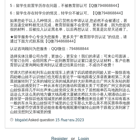
5：留学生前置学历存在问题，不被教育部认可【Q微794868844】
6：留学生存在转学分的情况，转学分不被认可。【Q微794868844】
如果您处于以上几种情况，自己贸然去申请认证,您必然不会被通过，甚
至连递交材料都无法完成，教育部留服不会受理。更有甚者，因为您提供
假的材料，后被拉入认证黑名单，以后再想认证，简直是比登天还难了。
★留学服务中心专业为您服务，更多关于“ 教育部学历认证 ”的信息，请
通过下面方式联系我【Q微794868844】
认证咨询顾问为您服务：QQ/微信：794868844
选择实体注册公司办理，更放心，更安全！我们的承诺：可来公司面谈，
可签订合同，会陪同客户一起到教育部认证窗口递交认证材料，客户在教
育部认证查询网站查询到认证通过结果后付款，不成功不收费！
空调大巴挤长蛇列车山娃发现车上挤满了叽叽喳喳的同龄人皆一脸惊喜地
四处瞅山娃不认识他们也无暇去套近乎一味地跟着父亲昼夜兼程第二天凌
晨就辗转到了父亲的城哇父亲的城真的好大好美哟走出广州火车东站的那
一刻山娃感受到了一种从未有过的激动和震撼太美了可爱的广州父亲的城
山娃惊喜得几乎叫出声来山娃觉得父亲太伟大了居然能单匹马地跑到这么
远这么大这么美的地方赚大钱高楼大厦鳞次栉比大街小巷人潮涌动山娃一
路张望一路惊叹他发现城里的桥居然层层叠叠扭来扭去桥下没水却有着水
一般的车水马龙山娃惊诧于城里的公交车那么大那么美不用买票乖乖地掷
下二枚硬币空调享受还能坐着看电视呢屡经辗转山娃终于跟着父亲到家了
山娃没想到父亲城里的慢
bbgalxt
Asked question
15 กันยายน 2023
Register
or
Login