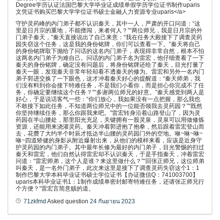
Degree学历认证法国巴黎大学毕业证成绩单假学历学位证书制作uparis
文凭证书购买巴黎大学学位证书硕士金融人力资源专业uparis</a>
守护灵药峰的内门弟子都不认识秦天，其中一人，严肃的开口问道：“这
里是日月宗的重地，不能擅闯，来者何人？”“两位师兄，我是日月宗的外
门弟子秦天，”秦天直接说出了自己来意：“我在任务大殿接下了调查灵药
园失窃这个任务，这是我的身份铭牌，你们可以查看一下。”秦天将自己
的身份铭牌取下抛给了问话的这名内门弟子，表现得非常自然，根本不怕
这两名内门弟子为难自己。问话的内门弟子名为雷宏，他仔细查看了一下
秦天的身份铭牌，确定没有问题后，将身份铭牌还给了秦天，目光打量了
秦天一眼，发现秦天非常年轻却看不透秦天的修为。雷宏和另外一名内门
弟子郭进交换了一下眼色，这才冲着秦天好心的提醒道：“秦天师弟，我
们没有料到你会接下特难任务，不是我们小看你，而是担心你完成不了任
务，你确定要继续这个任务？”“多谢两位师兄的好意。”秦天感觉到两人是
好心，于是说话客气一些：“你们放心，我如果没有一点把握，那么我也
不敢接下如此任务，不知道两位师兄中的一位能否领我去灵药园？”“既然
你坚持继续任务，那么你跟我来吧。”雷宏转身沿着山路登山了，因为灵
药园在半山腰处，那里阳光充足，关键拥有一股灵泉，灵泉可以用做修炼
资源，还能用来浇灌灵药。秦天冲着郭进抱了抱拳，然后跟着雷宏登山而
去，花费了大约半个时辰才抵达半山腰的灵药园门外的空地。咻~咻~咻~
咻~四道矫健的身影从附近爆射出来，从他们的模样来看，应该是近身守
护灵药园的内门弟子。其中最年长修为最好的内门弟子，目光警惕的扫过
秦天和雷宏，他们自然认得雷宏却不认识秦天，于是手指秦天，冲着雷宏
问道：“雷宏师弟，这个人是谁？来这里做什么？”“回张正师兄，这位师弟
叫秦天，是一名外门弟子，此次来这里是接下了调查灵药失窃这个1：1
制作巴黎大学本科毕业证书硕士学位证书【办证微信Q：741003700】
uparis本科毕业证书1：1制作成绩单密封邮寄特难任务，还请张正师兄行
个方便？”雷宏言简意赅的道。
71zkfmd
Asked question
24 กันยายน 2023