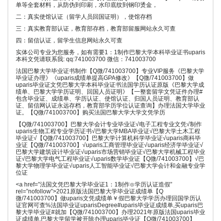
单等全套材料，从防伪到印刷，水印底纹到钢印烫金，
二：真实使馆认证（留学人员回国证明），使馆存档
三：真实教育部认证，教育部存档，教育部留服网站永久可查
四：留信认证，留学生信息网站永久可查
实体公司专业为您服务，如有需要1：1制作巴黎大学本科毕业证书uparis
本科文凭请联系我: qq:741003700 微信：741003700
法国巴黎大学毕业证书制作【Q微/741003700】专业VIP服务《巴黎大学
毕业证办理》《uparis成绩单提高GPA修改》【Q微/741003700】做
uparis毕业证文凭巴黎大学本科毕业证书法国学历认证原版《巴黎大学成
绩单、巴黎大学学历证明、回国人员证明》【一整套留学文凭证件办理#
包含毕业证、成绩单、学历认证、使馆认证、归国人员证明、教育部认
证、留信网认证永远存档，教育部学历学位认证查询】办理法国大学毕业
证。【Q微/741003700】购买法国巴黎大学大学文凭学历
【Q微/741003700】巴黎大学会计专业毕业证√电子工程专业文凭√制作
uparis生物工程专业学历证书√巴黎大学MBA毕业证√巴黎大学土木工程
毕业证√【Q微/741003700】巴黎大学计算机科学毕业证√uparis商科毕
业证【Q微/741003700】√uparis工商管理毕业证√uparis经济学毕业证√
巴黎大学建筑设计毕业证√uparis市场营销毕业证√巴黎大学机械工程毕业
证√巴黎大学电气工程毕业证√uparis数学毕业证【Q微/741003700】√巴
黎大学物理学毕业证√uparis人工智能毕业证√巴黎大学会计和金融专业学
位证
<a href=”法国文凭巴黎大学毕业证1：1制作⊙学历认证造假”
rel=”nofollow”>2021原版法国巴黎大学毕业证成绩单【Q
微/741003700】做uparis文凭成绩单￥假巴黎大学学历办理回国学历认
证官网可查%法国毕业证uparisDegree#uparis毕业证成绩单,买uparis巴
黎大学毕业证#就加【Q微/741003700】办理2021年原版法国uparis毕业
证成绩单,巴黎大学留学被开除办理uparis毕业证【Q微/741003700】