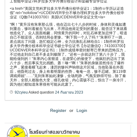
工智能毕业证√科罗拉多大学丹佛分校会计和金融专业学位证
<a href=”美国文凭科罗拉多大学丹佛分校毕业证1：1制作⊙学历认证造
假” rel=”nofollow”>UCDENVER学分不够办理科罗拉多大学丹佛分校毕
业证《Q微/741003700》美国UCDENVER毕业证文凭</a>
“啊！”黄升没有朱寒那么强，他在迈出七十八步的时候，身体和灵魂如遭
到重击，惨叫着被击飞出来，不用说他肯定受到的重创，能否活下来就看
他造化了。众人面面相觑，同情黄升的同时，对乱石林更加忌惮了，暗道
自己不能逞强，否则结局会更惨。“剩下我一个人了吗？”朱寒吓了一跳，
差点就出了问题，急忙稳定心神，全力抗衡乱石林给自1：1制作科罗拉
多大学丹佛分校本科毕业证书硕士学位证书【办证微信Q：741003700】
UCDENVER本科毕业证书1：1制作成绩单密封邮寄己带来的恐怖压力，
不过他走到自己差不多走到极限了。“还有一步就达到了第八十步了，我
能给做到的！”朱寒内心发狠道，在虚荣心的催使下，他疯狂的迈出了第
八十步，然后事实无比残酷。轰！咻~“啊！”朱寒的身躯居然传出了爆炸
之声，紧接着横飞起来，凄厉的惨叫声响彻这片区域，当他坠落在外面
后，他昏死过去，身上有着明显的伤势，奄奄一息，惨不忍睹。第119章
调戏师姐“……”见到朱寒如此凄惨，全场死静，气氛安静得可怕，除了秦
天外，全部人都脸色大变，瞳孔收缩，内心震骇不已，惊出了一身冷汗，
因为他们都知道朱寒很有可能从此废了。
92cyieu
Asked question
24 กันยายน 2023
Register
or
Login