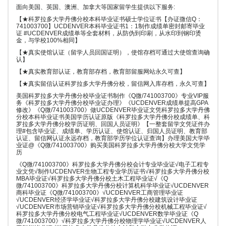
面向美国、英国、澳洲、加拿大等国家留学生提供以下服务:
【★科罗拉多大学丹佛分校本科毕业证书硕士学位证书【办证微信Q：
741003700】UCDENVER本科毕业证书1：1制作成绩单密封邮寄毕业
证 #UCDENVER成绩单等全套材料，从防伪到印刷，从水印到钢印烫
金，与学校100%相同】
【★真实使馆认证（留学人员回国证明），使馆存档可通过大使馆查询确
认】
【★真实教育部认证，教育部存档，教育部留服网站永久可查】
【★真实留信认证科罗拉多大学丹佛分校，留信网入库存档，永久可查】
美国科罗拉多大学丹佛分校毕业证书制作《Q微/741003700》专业VIP服
务《科罗拉多大学丹佛分校毕业证办理》《UCDENVER成绩单提高GPA
修改》《Q微/741003700》做UCDENVER毕业证文凭科罗拉多大学丹佛
分校本科毕业证书美国学历认证原版《科罗拉多大学丹佛分校成绩单、科
罗拉多大学丹佛分校学历证明、回国人员证明》【一整套留学文凭证件办
理#包含毕业证、成绩单、学历认证、使馆认证、归国人员证明、教育部
认证、留信网认证永远存档，教育部学历学位认证查询】办理美国大学毕
业证@《Q微/741003700》购买美国科罗拉多大学丹佛分校大学文凭学
历
《Q微/741003700》科罗拉多大学丹佛分校会计专业毕业证√电子工程专
业文凭√制作UCDENVER生物工程专业学历证书√科罗拉多大学丹佛分校
MBA毕业证√科罗拉多大学丹佛分校土木工程毕业证√《Q
微/741003700》科罗拉多大学丹佛分校计算机科学毕业证√UCDENVER
商科毕业证《Q微/741003700》√UCDENVER工商管理毕业证
√UCDENVER经济学毕业证√科罗拉多大学丹佛分校建筑设计毕业证
√UCDENVER市场营销毕业证√科罗拉多大学丹佛分校机械工程毕业证√
科罗拉多大学丹佛分校电气工程毕业证√UCDENVER数学毕业证《Q
微/741003700》√科罗拉多大学丹佛分校物理学毕业证√UCDENVER人