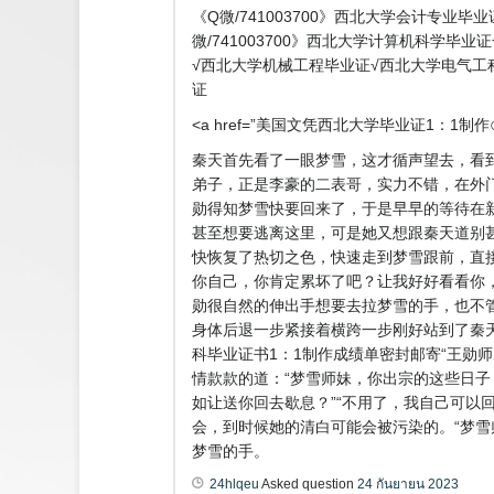
《Q微/741003700》西北大学会计专业
微/741003700》西北大学计算机科学毕业
√西北大学机械工程毕业证√西北大学电气工程
证
<a href=”美国文凭西北大学毕业证1：1制作⊙
秦天首先看了一眼梦雪，这才循声望去，看
弟子，正是李豪的二表哥，实力不错，在外
勋得知梦雪快要回来了，于是早早的等待在
甚至想要逃离这里，可是她又想跟秦天道别
快恢复了热切之色，快速走到梦雪跟前，直
你自己，你肯定累坏了吧？让我好好看看你
勋很自然的伸出手想要去拉梦雪的手，也不
身体后退一步紧接着横跨一步刚好站到了秦天的
科毕业证书1：1制作成绩单密封邮寄“王勋
情款款的道：“梦雪师妹，你出宗的这些日
如让送你回去歇息？”“不用了，我自己可以
会，到时候她的清白可能会被污染的。“梦
梦雪的手。
24hlqeu
Asked question
24 กันยายน 2023