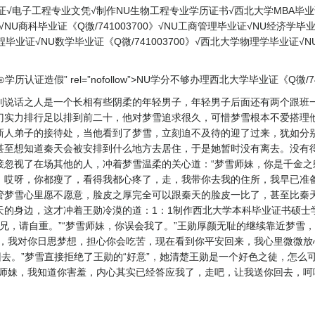
毕业证√电子工程专业文凭√制作NU生物工程专业学历证书√西北大学MBA毕
证√NU商科毕业证《Q微/741003700》√NU工商管理毕业证√NU经济
毕业证√NU数学毕业证《Q微/741003700》√西北大学物理学毕业证
学历认证造假” rel=”nofollow”>NU学分不够办理西北大学毕业证《Q微/7
到说话之人是一个长相有些阴柔的年轻男子，年轻男子后面还有两个跟班
门实力排行足以排到前二十，他对梦雪追求很久，可惜梦雪根本不爱搭理
新人弟子的接待处，当他看到了梦雪，立刻迫不及待的迎了过来，犹如分
甚至想知道秦天会被安排到什么地方去居住，于是她暂时没有离去。没有
接忽视了在场其他的人，冲着梦雪温柔的关心道：“梦雪师妹，你是千金之
，哎呀，你都瘦了，看得我都心疼了，走，我带你去我的住所，我早已准备
管梦雪心里愿不愿意，脸皮之厚完全可以跟秦天的脸皮一比了，甚至比秦
身边，这才冲着王勋冷漠的道：1：1制作西北大学本科毕业证书硕士学位证
师兄，请自重。”“梦雪师妹，你误会我了。”王勋厚颜无耻的继续靠近梦雪
子，我对你日思梦想，担心你会吃苦，现在看到你平安回来，我心里微微放
回去。”梦雪直接拒绝了王勋的“好意”，她清楚王勋是一个好色之徒，怎
雪师妹，我知道你害羞，内心其实已经答应我了，走吧，让我送你回去，呵