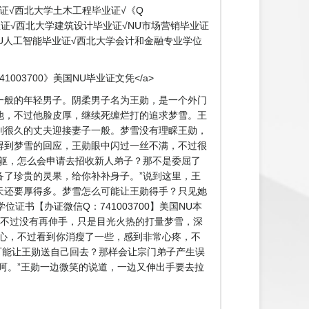
业证√西北大学土木工程毕业证√《Q
学毕业证√西北大学建筑设计毕业证√NU市场营销毕业证
√NU人工智能毕业证√西北大学会计和金融专业学位
41003700》美国NU毕业证文凭</a>
一般的年轻男子。阴柔男子名为王勋，是一个外门
他，不过他脸皮厚，继续死缠烂打的追求梦雪。王
别很久的丈夫迎接妻子一般。梦雪没有理睬王勋，
得到梦雪的回应，王勋眼中闪过一丝不满，不过很
躯，怎么会申请去招收新人弟子？那不是委屈了
了珍贵的灵果，给你补补身子。”说到这里，王
天还要厚得多。梦雪怎么可能让王勋得手？只见她
书【办证微信Q：741003700】美国NU本
，不过没有再伸手，只是目光火热的打量梦雪，深
心，不过看到你消瘦了一些，感到非常心疼，不
么可能让王勋送自己回去？那样会让宗门弟子产生误
呵。”王勋一边微笑的说道，一边又伸出手要去拉