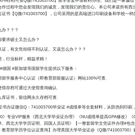
00%存档可查Q微/741003700】留学全套申请材料办理。我们是一家
合作过程中您会发现我们的诚意，发现我们的责任心。本公司承诺所有西
证书【Q微/741003700】，公司采用的是高端进口印刷设备和学校
么办？？？
却要求硕士又怎么办？
认证，有文凭却得不到认证。又该怎么办？？？
营，行业标杆，精益求精！
法国 #德国 #新加坡等国留学生提供以下服务：
留学服务中心认证（即教育部留服认证）网站100%可查.
使馆存档可通过大使馆查询确认.
入库证书，留信网永久存档可查.
书办证微信Q：741003700毕业证 #成绩单等全套材料，从防伪到印刷
00》专业VIP服务《西北大学毕业证办理》《NU成绩单提高GPA修改》《Q
单、西北大学学历证明、回国人员证明》【一整套留学文凭证件办理#包
育部学历学位认证查询】办理美国大学毕业证@《Q微/741003700