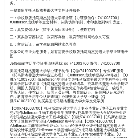
务。
一整套留学托马斯杰斐逊大学文凭证件服务：
一：学校原版托马斯杰斐逊大学毕业证【办证微信Q：741003700】
#Jefferson成绩单等全套材料，从防伪到印刷，水印底纹到钢印烫金，
二：真实使馆认证（留学人员回国证明），使馆存档
三：真实教育部认证，教育部存档，教育部留服网站永久可查
四：留信认证，留学生信息网站永久可查
实体公司专业为您服务，如有需要学校原版托马斯杰斐逊大学毕业证电子
图
Jefferson学历学位证书请联系我: qq:741003700 微信：741003700
美国托马斯杰斐逊大学毕业证书制作【Q微/741003700】专业VIP服务
《托马斯杰斐逊大学毕业证办理》《Jefferson成绩单提高GPA修改》【Q
微/741003700】做Jefferson毕业证文凭托马斯杰斐逊大学本科毕业证书
美国学历认证原版《托马斯杰斐逊大学成绩单、托马斯杰斐逊大学学历证
明、回国人员证明》【一整套留学文凭证件办理#包含毕业证、成绩单、
学历认证、使馆认证、归国人员证明、教育部认证、留信网认证永远存
档，教育部学历学位认证查询】办理美国大学毕业证@【Q
微/741003700】购买美国托马斯杰斐逊大学大学文凭学历
【Q微/741003700】托马斯杰斐逊大学会计专业毕业证√电子工程专业文
凭√制作Jefferson生物工程专业学历证书√托马斯杰斐逊大学MBA毕业证
√托马斯杰斐逊大学土木工程毕业证√【Q微/741003700】托马斯杰斐逊
大学计算机科学毕业证√Jefferson商科毕业证【Q微/741003700】
√Jefferson工商管理毕业证√Jefferson经济学毕业证√托马斯杰斐逊大学
建筑设计毕业证√Jefferson市场营销毕业证√托马斯杰斐逊大学机械工程
毕业证√托马斯杰斐逊大学电气工程毕业证√Jefferson数学毕业证【Q