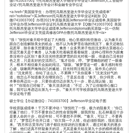
微/741003700】√托马斯杰斐逊大学物理学毕业证√Jefferson人工智能毕
业证√托马斯杰斐逊大学会计和金融专业学位证
<a href=”美国留学生：办理托马斯杰斐逊大学毕业证文凭成绩单”
rel=”nofollow”>买Jefferson托马斯杰斐逊大学毕业证#就加【Q
微/741003700】办理2021年原版美国Jefferson毕业证成绩单,美国留学
没毕业办理Jefferson毕业证托马斯杰斐逊大学【Q微/741003700】美国
托马斯杰斐逊大学毕业证成绩单Jeffersondiploma购买原版一比一仿制
Jefferson毕业证文凭提高修改GPA分数托马斯杰斐逊大学</a>
“强！”张悦对秦天暗中竖起了大拇指，他心里感到有些激动，认为秦天在
跟自己创造解除美女的机会，他不认为有梦雪在场的情况下，秦天还敢拈
花惹草，除非秦天想要脱皮了。禽兽！众多男弟子包括沈龙和古昊都在心
里诅咒秦天是个禽兽，认为秦天吃着碗里看着锅里，这种心理和作为跟禽
兽没有什么区别？秦天目光特意跟梦雪的目光对视一眼，传递自己没有好
色之意，只是友好的交流而已。“鬼才信你，哼。”梦雪幽怨的瞪了一眼秦
天，根本不相信秦天会如此纯洁。“咳咳。”被梦雪这一瞪，秦天感到有些
心虚，咳嗽两声掩饰自己的尴尬，目光转而注视沈龙，装作关心的问
道：“沈龙师兄，你站了这么久，不累啊？”“关你屁事！”沈龙没好气的
道，他怎么不知道秦天在嘲笑自己，于是反击道：“秦天，你少得意，有
本事你再迈出一步，只要你成功迈步第九十一步，那么我认输，如
何？”“你现在已经输了。”秦天淡淡的道：“不过，为了让你输得心服口
服，我可以考虑迈出第九十一步。”“秦天不可学校原版托马斯杰斐逊大学
毕业证电子图
硕士学位【办证微信Q：741003700】Jefferson毕业证电子图
学校原版成绩单！千万不要冲动！”张悦吃了一惊，极力劝阻秦天：“你已
经赢了他们，千万不要拿自己的性命冒险啊，据我所知，乱石林最后十步
是要人命的十步，你还年轻，可不要想不开啊。”“秦天，可以了，不要再
走了。”梦雪忍不住开口道：“你欠我一个人情，你必须听我的，现在退出
来。”西月和古昊等内门弟子都目光惊讶的注视秦天，通过对秦天的逐步
了解，他们还真不怀疑秦天的话，尤其是秦天站在第九十步的模样感觉在