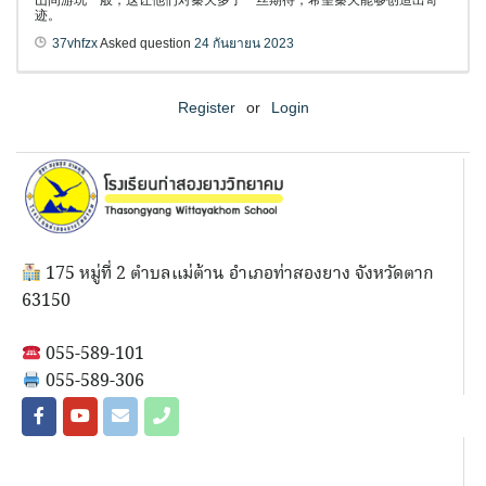
山间游玩一般，这让他们对秦天多了一丝期待，希望秦天能够创造出奇
迹。
37vhfzx
Asked question
24 กันยายน 2023
Register
or
Login
175 หมู่ที่ 2 ตำบลแม่ต้าน อำเภอท่าสองยาง จังหวัดตาก
63150
055-589-101
055-589-306