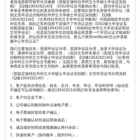
者其他原因导致学分没修够《原版定做特拉华州立大学硕士毕业证实拍
图》【Q/微1954292140】《DSU学位证书案例出售》。因为学历认证不
单单是考察终学位的真实性和有效性，还要指出留学生所获学历学位《美
国文凭毕业证仿制特拉华州立大学硕士毕业证实拍图》【Q/微
1954292140】《出售特拉华州立大学学位证书案例》与我国相应学位的
对应关系，因此正常的流程下是做不了学历认证的《DSU硕士毕业证实
拍图原版定做》【Q/微1954292140】《仿制特拉华州立大学在读证明信
文凭毕业证》，但是因为留学生回国发展必然需要一个学历认证才能做到
衔接无误，所以也并非完全没有办法。那么只拿到certificate怎么申请留
服中心学历认证?
我们主要项目有：美国毕业证办理，英国毕业证办理，加拿大毕业证办
理，澳洲毕业证办理，德国文凭，（高仿文凭样本展示《美国文凭毕业证
仿制特拉华州立大学硕士毕业证实拍图》【Q/微1954292140】《出售特
拉华州立大学学位证书案例》）法国文凭，新西兰文凭，新加坡文凭，马
来西亚文凭等国大学文凭制作，如果那您有需要希望你与我们联系。
《原版定做特拉华州立大学硕士毕业证实拍图》文凭学历证书办理流程
《Q微1954292140》：
1、客户提供办理信息：姓名、生日、专业、学位、毕业时间等（如信息
不确定可以咨询顾问：微信1954292140我们有专业老师帮你查询）；
2、客户付定金下单；
3、公司确认到账转制作点做电子图；
4、电子图做好发给客户确认；
5、电子图确认好转成品部做成品；
6、成品做好拍照或者视频确认再付余款；
7、快递给客户（国内顺丰，国外DHL）。