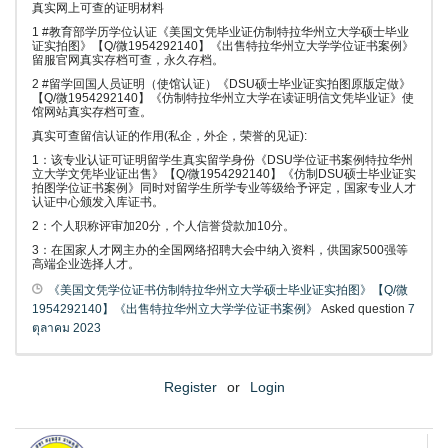
真实网上可查的证明材料
1 #教育部学历学位认证《美国文凭毕业证仿制特拉华州立大学硕士毕业
证实拍图》【Q/微1954292140】《出售特拉华州立大学学位证书案例》
留服官网真实存档可查，永久存档。
2 #留学回国人员证明（使馆认证）《DSU硕士毕业证实拍图原版定做》
【Q/微1954292140】《仿制特拉华州立大学在读证明信文凭毕业证》使
馆网站真实存档可查。
真实可查留信认证的作用(私企，外企，荣誉的见证):
1：该专业认证可证明留学生真实留学身份《DSU学位证书案例特拉华州
立大学文凭毕业证出售》【Q/微1954292140】《仿制DSU硕士毕业证实
拍图学位证书案例》同时对留学生所学专业等级给予评定，国家专业人才
认证中心颁发入库证书。
2：个人职称评审加20分，个人信誉贷款加10分。
3：在国家人才网主办的全国网络招聘大会中纳入资料，供国家500强等
高端企业选择人才。
《美国文凭学位证书仿制特拉华州立大学硕士毕业证实拍图》【Q/微
1954292140】《出售特拉华州立大学学位证书案例》
Asked question
7
ตุลาคม 2023
Register
or
Login