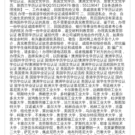
学位认证、英国文凭学历、美国文凭学历、澳洲文凭学历、加拿大文凭学
历、新西兰学历认证等QQ:551190476 微信：55119047 【业务选择办
理准则】 一、工作未确定，回国需先给父母、亲戚朋友看下学历认证的
情况 办理一份就读学校的毕业证成绩单即可 二、回国进私企、外企、自
己做生意的情况 这些单位是不查询毕业证真伪的，而且国内没有渠道去
查询国外学历认证的真假，也不需要提供真实教育部认证。鉴于此，办理
一份毕业证成绩单即可 三、回国进国企、银行等事业性单位或者考公务
员的情况 办理一份毕业证成绩单，递交材料到教育部，办理真实教育部
认证 教育部学历认证 诚招代理：本公司诚聘当地合作代理人员，如果你
有业余时间，有兴趣就请联系我们。 敬告：面对网上有些不良个人中
介，真实教育部认证故意虚假报价，毕业证、成绩单却报价很高，挖坑骗
留学学生做和原版差异很大的毕业证和成绩单，却不做认证，欺 骗广大
留学生，请多留心！办理时请电话联系，或者视频看下对方的办公环境，
办理实力，选择实体公司，以防被骗！澳洲留学生学历认证 澳洲学历认
证/国外学历学位 认证 国境外学历学位认证/澳洲学历学位认证 国外学历
学位认证书/澳洲留学学位认证 法国文凭认证 澳洲学位认证流程国外文凭
认证 澳洲认证 新加坡文凭认 证 美国高中 美国文凭认证 美国大学 美国文
凭 美国查询 美国毕业证认证 美国学历认证流程 美国文凭认证 纽约学历
学位认证 美 国留学学历认证 海外学历学位认证 香港学历学位认证 国内
学历学位认证 澳洲学位认证 澳洲毕业证认证 美国认证 留学生学历学位认
证 留学生毕业证认证 欧洲大学 使馆认证慕尼黑工业大学，哥廷根大学，
慕尼黑大学，开姆尼茨工业大学，卡尔斯鲁厄大学，达姆斯塔特工业大
学，明斯特大学，弗赖堡大学，多特蒙德工业大学，马堡 大学，杜塞尔
多夫大学，波鸿鲁尔大学，布伦瑞克工业大学，奥格斯堡大学，杜伊斯堡
埃森大学，凯撒斯劳滕工业大学，法兰克福大学，亚琛工业大学，斯图加
特大学， 汉诺威大学，基尔大学，柏林自由大学，柏林工业大学，吉森
大学，纽伦堡大学，莱比锡大学，美因茨大学，乌尔兹堡大学，萨尔大
学，科隆大学，不来梅大学，奥登堡 大学，安哈尔特应用技术大学，波
恩大学，勃兰登堡工业大学，德累斯顿工业大学，汉堡大学，柏林洪堡大
学，卡塞尔大学，克劳斯塔尔工业大学，罗斯托克大学，耶拿 应用技术
大学，汉堡音乐和戏剧学院，鲁昂大学，克莱蒙费朗一大，克莱蒙费朗第
二大学，萨瓦大学，佩皮尼昂大学，南布列塔尼大学，巴黎大学，第戎大