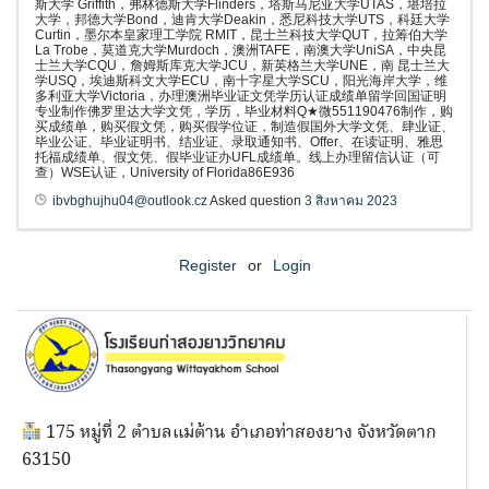
斯大学 Griffith，弗林德斯大学Flinders，塔斯马尼亚大学UTAS，堪培拉
大学，邦德大学Bond，迪肯大学Deakin，悉尼科技大学UTS，科廷大学
Curtin，墨尔本皇家理工学院 RMIT，昆士兰科技大学QUT，拉筹伯大学
La Trobe，莫道克大学Murdoch，澳洲TAFE，南澳大学UniSA，中央昆
士兰大学CQU，詹姆斯库克大学JCU，新英格兰大学UNE，南 昆士兰大
学USQ，埃迪斯科文大学ECU，南十字星大学SCU，阳光海岸大学，维
多利亚大学Victoria，办理澳洲毕业证文凭学历认证成绩单留学回国证明
专业制作佛罗里达大学文凭，学历，毕业材料Q★微551190476制作，购
买成绩单，购买假文凭，购买假学位证，制造假国外大学文凭、肆业证、
毕业公证、毕业证明书、结业证、录取通知书、Offer、在读证明、雅思
托福成绩单、假文凭、假毕业证办UFL成绩单。线上办理留信认证（可
查）WSE认证，University of Florida86E936
ibvbghujhu04@outlook.cz
Asked question
3 สิงหาคม 2023
Register
or
Login
175 หมู่ที่ 2 ตำบลแม่ต้าน อำเภอท่าสองยาง จังหวัดตาก
63150