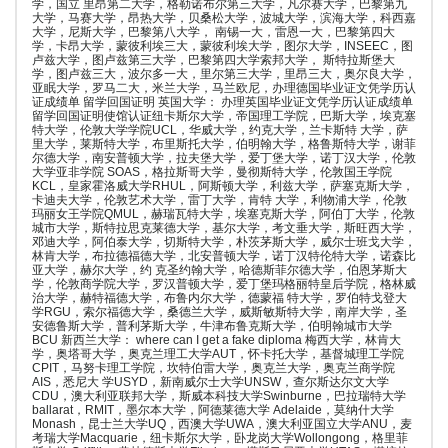
学，国立 里昂第二大学，格勒诺布尔第三大学，凡尔赛大学，巴黎第九
大学，马赛大学，昂热大学，贝桑松大学，波城大学，滨海大学，科西嘉
大学，尼斯大学，巴黎第八大学， 南锡一大，雷恩一大，巴黎第四大
学，卡昂大学，蒙彼利埃三大，蒙彼利埃大学，图尔大学，INSEEC，图
卢兹大学，图卢兹第三大学，巴黎第四大学索邦大学， 斯特拉斯堡大
学，图卢兹三大，波尔多一大，里尔第三大学，里昂三大，奥尔良大学，
亚眠大学，罗马二大，米兰大学，马兰欧尼，办理德国毕业证文凭学历认
证成绩单 留学回国证明 英国大学： 办理英国毕业证文凭学历认证成绩单
留学回国证明使馆认证纽卡斯尔大学，帝国理工学院，巴斯大学，埃克塞
特大学，伦敦大学学院UCL，华威大学，约克大学，兰卡斯特 大学，萨
里大学，莱斯特大学，布里斯托大学，伯明翰大学，格鲁斯特大学，谢菲
尔德大学，南安普顿大学，拉夫堡大学，爱丁堡大学，诺丁汉大学，伦敦
大学亚非学院 SOAS，格拉斯哥大学，曼彻斯特大学，伦敦国王学院
KCL，皇家霍洛威大学RHUL，阿斯顿大学，利兹大学，萨塞克斯大学，
卡迪夫大学，伦敦艺术大学，雷丁大学，肯特 大学，利物浦大学，伦敦
玛丽女王学院QMUL，赫瑞瓦特大学，埃塞克斯大学，阿伯丁大学，伦敦
城市大学，斯特拉思克莱德大学，基尔大学，考文垂大学，斯旺西大学，
邓迪大学，阿伯泰大学，切斯特大学，朴茨茅斯大学，威尔士班戈大学，
林肯大学，布拉德福德大学，北安普顿大学，诺丁汉特伦特大学，诺森比
亚大学，赫尔大学，约 克圣约翰大学，哈德斯菲尔德大学，伯恩茅斯大
学，伦敦商学院大学，罗汉普顿大学，爱丁堡玛格丽特皇后学院，格林威
治大学，赫特福德大学，布鲁内尔大学，德蒙福 特大学，罗伯特戈登大
学RGU，索尔福德大学，桑德兰大学，威斯敏斯特大学，南岸大学，圣
安德鲁斯大学，普利茅斯大学，牛津布鲁克斯大学，伯明翰城市大学
BCU 新西兰大学： where can I get a fake diploma 梅西大学，林肯大
学，奥塔哥大学，奥克兰理工大学AUT，怀卡托大学，基督城理工学院
CPIT，马努卡理工学院，坎特伯雷大学，奥克兰大学，奥克兰商学院
AIS，悉尼大 学USYD，新南威尔士大学UNSW，查尔斯达尔文大学
CDU，澳大利亚联邦大学，斯威本科技大学Swinburne，巴拉瑞特大学
ballarat，RMIT，墨尔本大学，阿德莱德大学 Adelaide，莫纳什大学
Monash，昆士兰大学UQ，西澳大学UWA，澳大利亚国立大学ANU，麦
考瑞大学Macquarie，纽卡斯尔大学，卧龙岗大学Wollongong，格里菲