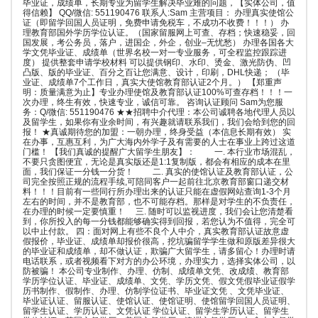
毕业证，成绩单，长期专业为留学生解决毕业难的问题，【实体公司，值
得信赖】 QQ/微信: 551190476 联系人:Sam 主营项目： 办理真实使馆公
证（即留学回国人员证明，免费申请免税车，不成功不收费！！！） 办
理教育部国外学历学位认证。（国家留服网上可查、存档；快速稳妥，回
国发展，考公务员，落户，进国企，外企，创业–无忧愁） 办理各国各大
学文凭毕业证、成绩单（世界名校一对一专业服务，可全程监控跟踪进
度） 提供整套申请学校材料 可以提供钢印、水印、烫金、激光防伪、凹
凸版、版的毕业证、百分之百让您满意、设计，印刷，DHL快递； （毕
业证、成绩单7个工作日，真实大使馆教育部认证2个月。） 【郑重声
明：质量满意为止】专业办理使馆及教育部认证100%可查存档！！！一
次办理，终生有效，快速专业，诚信可靠。 咨询认证顾问 Sam为您服
务：Q/微信: 551190476 ★★招聘中介代理：本公司诚聘各地代理人员以
及留学生，如果你有业余时间，有兴趣就请联系我们，我们会给到您的回
报！ ★真诚期待您的加盟：一朝办理，终身受益（本信息长期有效） 实
在办事，互惠互利，为广大海内外学子及有需要的人士在事业上跨过这道
门槛！ 【我们真诚的提醒广大留学生朋友】： 一. 本行业市场混乱，
不要只贪图便宜，无论是真实版还是1:1复制版，都会有相应的成本在里
面，我们保证一分钱一分货！ 二. 真实的使馆认证及教育部认证，公
司完全按照正规的流程手续,可陪同客户一起前往北京教育部窗口递交材
料！！！目前有一些同行所办理出来的认证只能在虚假网站查询1-3个月
左右的时间，并不是教育部，也不可能存档。那样是对学生的不负责任，
在办理的时候一定要慎重！ 三. 随时可以监视进度，我们会让您清楚看
到，你所投入的每一分钱都能够确实得到回报，若您认为不值得，完全可
以中止付款。 四：面对网上有些不良个人中介，真实教育部认证故意虚
假报价，毕业证、成绩单却报价很高，挖坑骗留学学生做和原版差异很大
的毕业证和成绩单，却不做认证，欺骗广大留学生，请多留心！办理时请
电话联系，或者视频看下对方的办公环境，办理实力，选择实体公司，以
防被骗！ 本公司专业制作、办理、仿制、成绩单文凭、改成绩、教育部
学历学位认证、毕业证、成绩单、文凭、学历文凭、假文凭假毕业证假学
历书制作、假制作、办理、仿制学位证书、毕业证文凭 、文凭毕业证、
毕业证认证、留服认证、使馆认证、使馆证明、使馆留学回国人员证明、
留学生认证、学历认证、文凭认证 学位认证、留学生学历认证、留学生