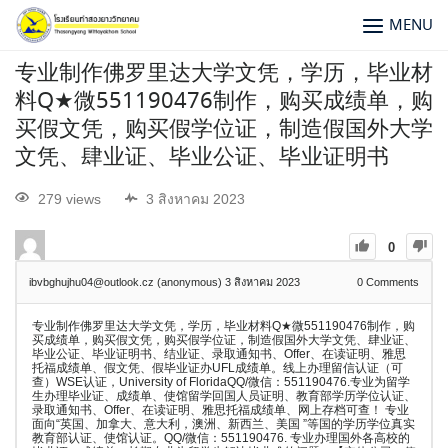
MENU
专业制作佛罗里达大学文凭，学历，毕业材
料Q★微551190476制作，购买成绩单，购
买假文凭，购买假学位证，制造假国外大学
文凭、肆业证、毕业公证、毕业证明书
279 views
3 สิงหาคม 2023
0
ibvbghujhu04@outlook.cz (anonymous)
3 สิงหาคม 2023
0
Comments
专业制作佛罗里达大学文凭，学历，毕业材料Q★微551190476制作，购
买成绩单，购买假文凭，购买假学位证，制造假国外大学文凭、肆业证、
毕业公证、毕业证明书、结业证、录取通知书、Offer、在读证明、雅思
托福成绩单、假文凭、假毕业证办UFL成绩单。线上办理留信认证（可
查）WSE认证，University of FloridaQQ/微信：551190476.专业为留学
生办理毕业证、成绩单、使馆留学回国人员证明、教育部学历学位认证、
录取通知书、Offer、在读证明、雅思托福成绩单、网上存档可查！ 专业
面向“英国、加拿大、意大利，澳洲、新西兰、美国 ”等国的学历学位真实
教育部认证、使馆认证。QQ/微信：551190476. 专业办理国外各高校的